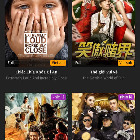
Full
Full
Vietsub
Vietsub
Chiếc Chìa Khóa Bí Ẩn
Thế giới vui vẻ
Extremely Loud And Incredibly Close
the Gamble World of Fun
Phim lẻ
Phim lẻ