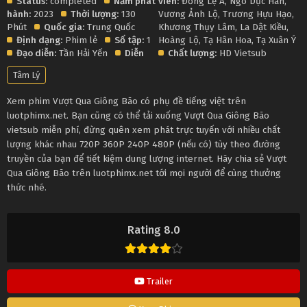
Status:
completed
Năm phát
viên:
Đồng Lệ Á
,
Ngô Dục Hàn
,
hành:
2023
Thời lượng:
130
Vương Ảnh Lộ
,
Trương Hựu Hạo
,
Phút
Quốc gia:
Trung Quốc
Khương Thụy Lâm
,
La Dật Kiều
,
Định dạng:
Phim lẻ
Số tập:
1
Hoàng Lộ
,
Tạ Hân Hoa
,
Tạ Xuân Ý
Đạo diễn:
Tần Hải Yến
Diễn
Chất lượng:
HD Vietsub
Tâm Lý
Xem phim Vượt Qua Giông Bão có phụ đề tiếng việt trên
luotphimx.net. Bạn cũng có thể tải xuống Vượt Qua Giông Bão
vietsub miễn phí, đừng quên xem phát trực tuyến với nhiều chất
lượng khác nhau 720P 360P 240P 480P (nếu có) tùy theo đường
truyền của bạn để tiết kiệm dung lượng internet. Hãy chia sẻ Vượt
Qua Giông Bão trên luotphimx.net tới mọi người để cùng thưởng
thức nhé.
Rating 8.0
Trailer