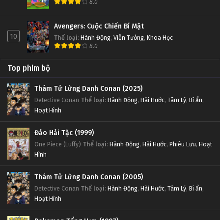
8.0
Avengers: Cuộc Chiến Bí Mật
10
Thể loại
:
Hành Động
,
Viễn Tưởng
,
Khoa Học
8.0
Top phim bộ
Thám Tử Lừng Danh Conan (2025)
Detective Conan
Thể loại
:
Hành Động
,
Hài Hước
,
Tâm Lý
,
Bí ẩn
,
Hoạt Hình
Đảo Hải Tặc (1999)
One Piece (Luffy)
Thể loại
:
Hành Động
,
Hài Hước
,
Phiêu Lưu
,
Hoạt
Hình
Thám Tử Lừng Danh Conan (2005)
Detective Conan
Thể loại
:
Hành Động
,
Hài Hước
,
Tâm Lý
,
Bí ẩn
,
Hoạt Hình