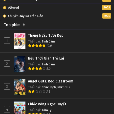
Altered
2025
Chuyện Xảy Ra Trên Đảo
2025
Top phim lẻ
Tháng Ngày Tươi Đẹp
1
Thể loại
:
Tình Cảm
10.0
Nếu Thời Gian Trở Lại
2
Thể loại
:
Tình Cảm
8.0
Angel Guts: Red Classroom
3
Thể loại
:
Chính kịch
,
Phim 18+
3.8
Chiếc Vòng Ngọc Huyết
4
Thể loại
:
Tâm Lý