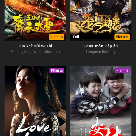
Full
Full
Vietsub
Vietsub
Vua khỉ: Núi Wuzhi
Long môn kiếp án
Monkey King: Wuzhi Mountain
Longmen Robbery
Phim lẻ
Phim lẻ