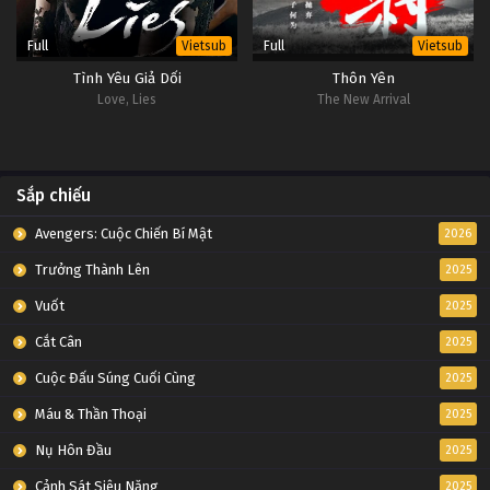
Full
Full
Vietsub
Vietsub
Tình Yêu Giả Dối
Thôn Yên
Love, Lies
The New Arrival
Sắp chiếu
Avengers: Cuộc Chiến Bí Mật
2026
Trưởng Thành Lên
2025
Vuốt
2025
Cắt Cân
2025
Cuộc Đấu Súng Cuối Cùng
2025
Máu & Thần Thoại
2025
Nụ Hôn Đầu
2025
Cảnh Sát Siêu Năng
2025