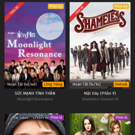
Phim bộ
Phim bộ
TRỌN BỘ
TRỌN BỘ
Hoàn Tất (40/40)
Hoàn Tất (14/14)
Lồng Tiếng
Vietsub
SỨC MẠNH TÌNH THÂN
Mặt Dày (Phần 9)
Moonlight Resonance
Shameless (Season 9)
Phim lẻ
Phim lẻ