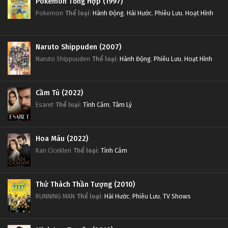
Pokemon Tổng Hợp (1997)
Pokemon
Thể loại
:
Hành Động
,
Hài Hước
,
Phiêu Lưu
,
Hoạt Hình
Naruto Shippuden (2007)
Naruto Shippuuden
Thể loại
:
Hành Động
,
Phiêu Lưu
,
Hoạt Hình
Cầm Tù (2022)
Esaret
Thể loại
:
Tình Cảm
,
Tâm Lý
Hoa Máu (2022)
Kan Cicekleri
Thể loại
:
Tình Cảm
Thử Thách Thần Tượng (2010)
RUNNING MAN
Thể loại
:
Hài Hước
,
Phiêu Lưu
,
TV Shows