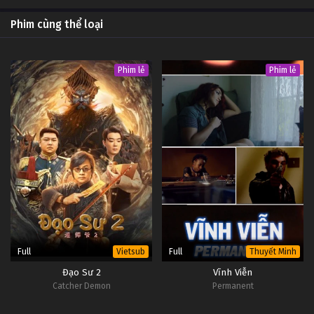
Phim cùng thể loại
Phim lẻ
Phim lẻ
Full
Full
Vietsub
Thuyết Minh
Đạo Sư 2
Vĩnh Viễn
Catcher Demon
Permanent