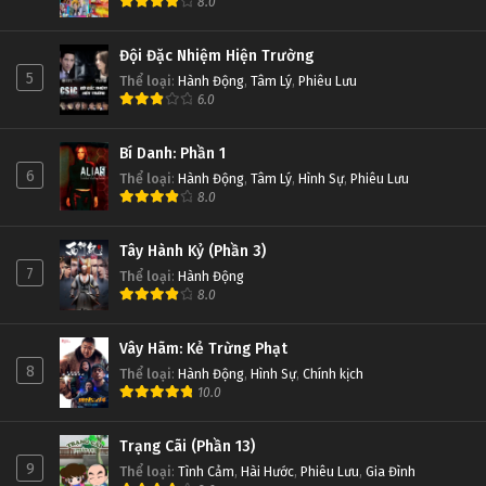
8.0
Đội Đặc Nhiệm Hiện Trường
5
Thể loại
:
Hành Động
,
Tâm Lý
,
Phiêu Lưu
6.0
Bí Danh: Phần 1
6
Thể loại
:
Hành Động
,
Tâm Lý
,
Hình Sự
,
Phiêu Lưu
8.0
Tây Hành Kỷ (Phần 3)
7
Thể loại
:
Hành Động
8.0
Vây Hãm: Kẻ Trừng Phạt
8
Thể loại
:
Hành Động
,
Hình Sự
,
Chính kịch
10.0
Trạng Cãi (Phần 13)
9
Thể loại
:
Tình Cảm
,
Hài Hước
,
Phiêu Lưu
,
Gia Đình