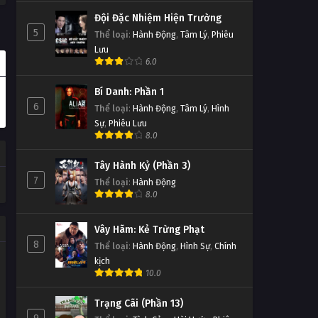
Đội Đặc Nhiệm Hiện Trường
5
Thể loại
:
Hành Động
,
Tâm Lý
,
Phiêu
Lưu
6.0
Bí Danh: Phần 1
6
Thể loại
:
Hành Động
,
Tâm Lý
,
Hình
Sự
,
Phiêu Lưu
8.0
Tây Hành Kỷ (Phần 3)
7
Thể loại
:
Hành Động
8.0
Vây Hãm: Kẻ Trừng Phạt
8
Thể loại
:
Hành Động
,
Hình Sự
,
Chính
kịch
10.0
Trạng Cãi (Phần 13)