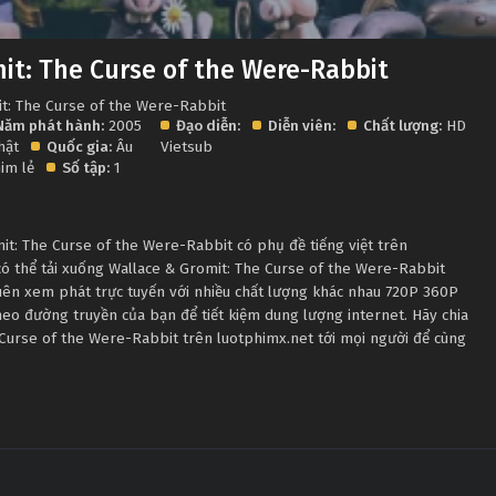
it: The Curse of the Were-Rabbit
it: The Curse of the Were-Rabbit
Năm phát hành:
2005
Đạo diễn:
Diễn viên:
Chất lượng:
HD
hật
Quốc gia:
Âu
Vietsub
im lẻ
Số tập:
1
t: The Curse of the Were-Rabbit có phụ đề tiếng việt trên
có thể tải xuống Wallace & Gromit: The Curse of the Were-Rabbit
uên xem phát trực tuyến với nhiều chất lượng khác nhau 720P 360P
eo đường truyền của bạn để tiết kiệm dung lượng internet. Hãy chia
 Curse of the Were-Rabbit trên luotphimx.net tới mọi người để cùng