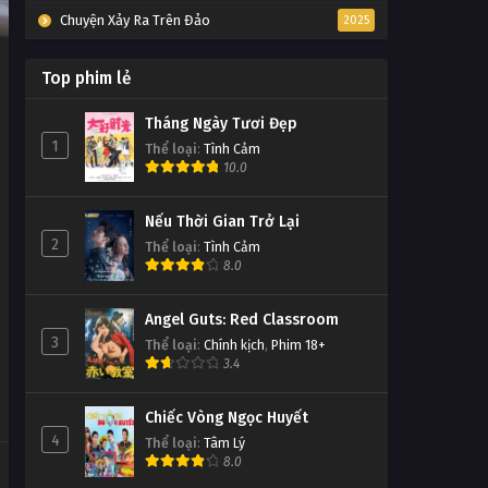
Chuyện Xảy Ra Trên Đảo
2025
Top phim lẻ
Tháng Ngày Tươi Đẹp
1
Thể loại
:
Tình Cảm
10.0
Nếu Thời Gian Trở Lại
2
Thể loại
:
Tình Cảm
8.0
Angel Guts: Red Classroom
3
Thể loại
:
Chính kịch
,
Phim 18+
3.4
Chiếc Vòng Ngọc Huyết
4
Thể loại
:
Tâm Lý
8.0