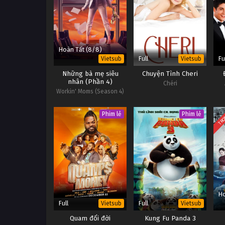
Hoàn Tất (8/8)
Full
Fu
Vietsub
Vietsub
Những bà mẹ siêu
Chuyện Tình Cheri
nhân (Phần 4)
Chéri
Workin' Moms (Season 4)
TRỌ
Phim lẻ
Phim lẻ
Ho
Full
Full
Vietsub
Vietsub
Quam đổi đời
Kung Fu Panda 3