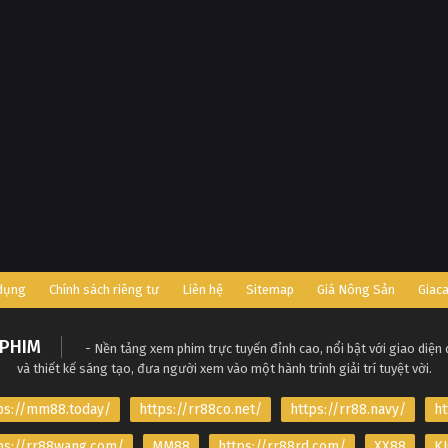
 dụng
Chính sách riêng tư
Liên hệ
Sitemap
Giá Nông Sản
Giac
PHIM
- Nền tảng xem phim trực tuyến đỉnh cao, nổi bật với giao diện
và thiết kế sáng tạo, đưa người xem vào một hành trình giải trí tuyệt vời.
ps://mm88.today/
https://rr88co.net/
https://rr88.navy/
ht
ps://rr88wang.com/
MM88
https://rr88rd.com/
XX88
KJ