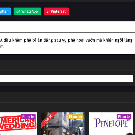
itter
WhatsApp
Pinterest
f the Were-Rabbit
bắt đầu khám phá bí ẩn đằng sau vụ phá hoại vườn mà khiến ngôi làng
ăm.
TRỌN BỘ
Phim lẻ
Phim bộ
Phim lẻ