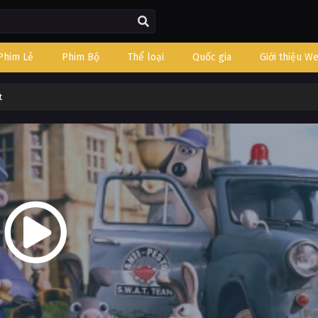
Phim Lẻ
Phim Bộ
Thể loại
Quốc gia
Giới thiệu W
t