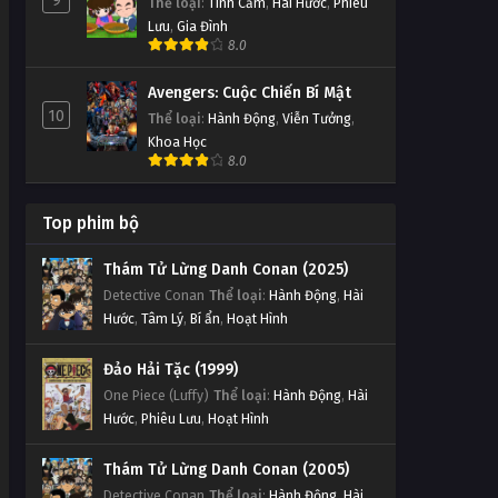
9
Thể loại
:
Tình Cảm
,
Hài Hước
,
Phiêu
Lưu
,
Gia Đình
8.0
Avengers: Cuộc Chiến Bí Mật
10
Thể loại
:
Hành Động
,
Viễn Tưởng
,
Khoa Học
8.0
Top phim bộ
Thám Tử Lừng Danh Conan (2025)
Detective Conan
Thể loại
:
Hành Động
,
Hài
Hước
,
Tâm Lý
,
Bí ẩn
,
Hoạt Hình
Đảo Hải Tặc (1999)
One Piece (Luffy)
Thể loại
:
Hành Động
,
Hài
Hước
,
Phiêu Lưu
,
Hoạt Hình
Thám Tử Lừng Danh Conan (2005)
Detective Conan
Thể loại
:
Hành Động
,
Hài