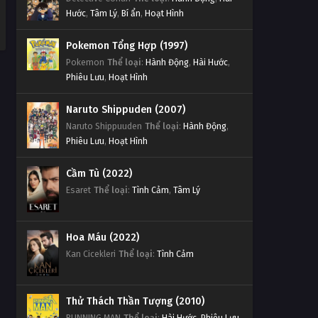
Hước
,
Tâm Lý
,
Bí ẩn
,
Hoạt Hình
Pokemon Tổng Hợp (1997)
Pokemon
Thể loại
:
Hành Động
,
Hài Hước
,
Phiêu Lưu
,
Hoạt Hình
Naruto Shippuden (2007)
Naruto Shippuuden
Thể loại
:
Hành Động
,
Phiêu Lưu
,
Hoạt Hình
Cầm Tù (2022)
Esaret
Thể loại
:
Tình Cảm
,
Tâm Lý
Hoa Máu (2022)
Kan Cicekleri
Thể loại
:
Tình Cảm
Thử Thách Thần Tượng (2010)
RUNNING MAN
Thể loại
:
Hài Hước
,
Phiêu Lưu
,