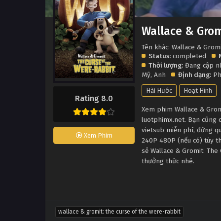
Wallace & Grom
Tên khác: Wallace & Grom
Status:
completed
Thời lượng:
Đang cập n
Mỹ
,
Anh
Định dạng:
Ph
Hài Hước
Hoạt Hình
Rating 8.0
Xem phim Wallace & Gromi
luotphimx.net. Bạn cũng 
vietsub miễn phí, đừng q
Xem Phim
240P 480P (nếu có) tùy th
sẻ Wallace & Gromit: The
thưởng thức nhé.
wallace & gromit: the curse of the were-rabbit