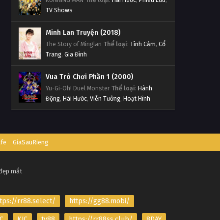
TV Shows
Minh Lan Truyện (2018)
The Story of Minglan
Thể loại
:
Tình Cảm
,
Cổ
Trang
,
Gia Đình
Vua Trò Chơi Phần 1 (2000)
Yu-Gi-Oh! Duel Monster
Thể loại
:
Hành
Động
,
Hài Hước
,
Viễn Tưởng
,
Hoạt Hình
afe
GiaSauRieng
 đẹp mắt
tps://rr88.select/
https://gg88.mobi/
C
KJC
tv88
https://rr88ss.club/
8DAY