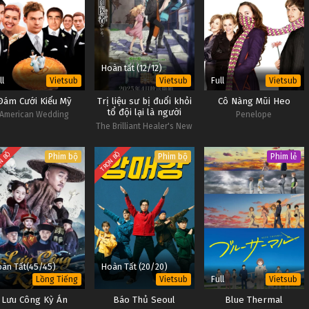
Hoàn tất (12/12)
ll
Full
Vietsub
Vietsub
Vietsub
Đám Cưới Kiểu Mỹ
Trị liệu sư bị đuổi khỏi
Cô Nàng Mũi Heo
tổ đội lại là người
American Wedding
Penelope
mạnh nhất
The Brilliant Healer's New
Life in the Shadows
N BỘ
TRỌN BỘ
Phim bộ
Phim bộ
Phim lẻ
àn Tất(45/45)
Hoàn Tất (20/20)
Full
Lồng Tiếng
Vietsub
Vietsub
Lưu Công Kỳ Án
Báo Thủ Seoul
Blue Thermal