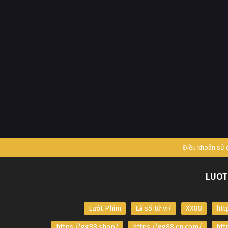
Điều khoản sử
LUOT
Lướt Phim
Lá số tử vi/
XX88
htt
https://gg88.shop/
https://gg88.cn.com/
htt