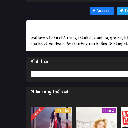
Facebook
Tw
Thông tin phim Wallace & Gromit: The Curse o
Wallace và chú chó trung thành của anh ta, gromit, 
của họ và đe dọa cuộc thi trồng rau khổng lồ hàng n
Bình luận
Phim cùng thể loại
TRỌN BỘ
Phim bộ
Phim lẻ