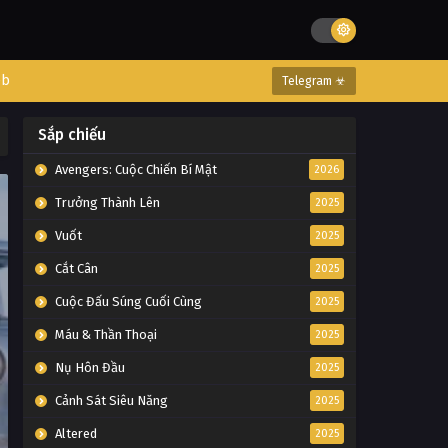
eb
Telegram ☣
Sắp chiếu
Avengers: Cuộc Chiến Bí Mật
2026
Trưởng Thành Lên
2025
Vuốt
2025
Cắt Cân
2025
Cuộc Đấu Súng Cuối Cùng
2025
Máu & Thần Thoại
2025
Nụ Hôn Đầu
2025
Cảnh Sát Siêu Năng
2025
Altered
2025