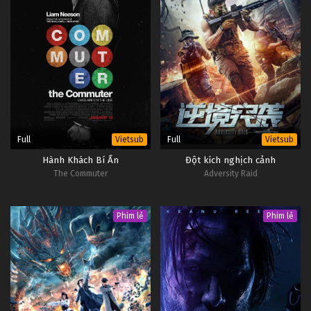
Full
Full
Vietsub
Vietsub
Hành Khách Bí Ẩn
Đột kích nghịch cảnh
The Commuter
Adversity Raid
Phim lẻ
Phim lẻ