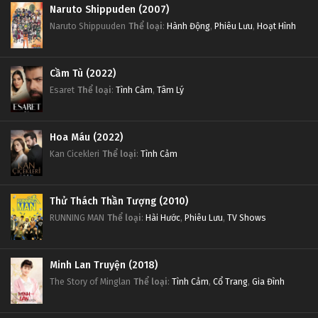
Naruto Shippuden (2007)
Naruto Shippuuden
Thể loại
:
Hành Động
,
Phiêu Lưu
,
Hoạt Hình
Cầm Tù (2022)
Esaret
Thể loại
:
Tình Cảm
,
Tâm Lý
Hoa Máu (2022)
Kan Cicekleri
Thể loại
:
Tình Cảm
Thử Thách Thần Tượng (2010)
RUNNING MAN
Thể loại
:
Hài Hước
,
Phiêu Lưu
,
TV Shows
Minh Lan Truyện (2018)
The Story of Minglan
Thể loại
:
Tình Cảm
,
Cổ Trang
,
Gia Đình