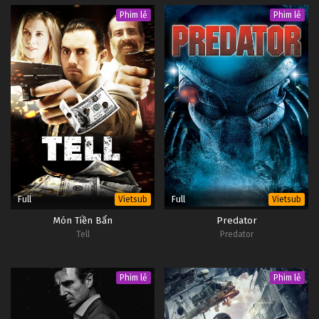
Phim lẻ
Phim lẻ
Full
Full
Vietsub
Vietsub
Món Tiền Bẩn
Predator
Tell
Predator
Phim lẻ
Phim lẻ