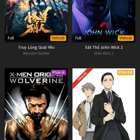
Full
Full
Vietsub
Vietsub
Truy Lùng Quái Yêu
Sát Thủ John Wick 2
Monster Hunter
John Wick 2
Phim lẻ
Phim bộ
TRỌN BỘ