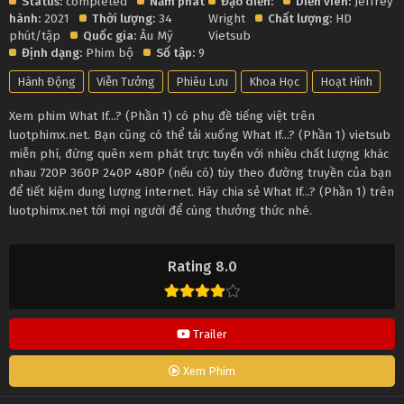
Status:
completed
Năm phát
Đạo diễn:
Diễn viên:
Jeffrey
hành:
2021
Thời lượng:
34
Wright
Chất lượng:
HD
phút/tập
Quốc gia:
Âu Mỹ
Vietsub
Định dạng:
Phim bộ
Số tập:
9
Hành Động
Viễn Tưởng
Phiêu Lưu
Khoa Học
Hoạt Hình
Xem phim What If...? (Phần 1) có phụ đề tiếng việt trên
luotphimx.net. Bạn cũng có thể tải xuống What If...? (Phần 1) vietsub
miễn phí, đừng quên xem phát trực tuyến với nhiều chất lượng khác
nhau 720P 360P 240P 480P (nếu có) tùy theo đường truyền của bạn
để tiết kiệm dung lượng internet. Hãy chia sẻ What If...? (Phần 1) trên
luotphimx.net tới mọi người để cùng thưởng thức nhé.
Rating 8.0
Trailer
Xem Phim