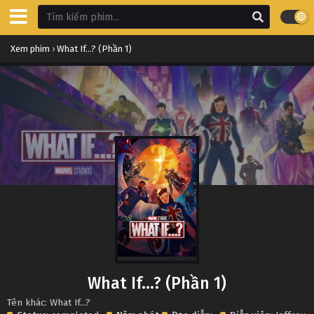
Xem phim
›
What If...? (Phần 1)
What If...? (Phần 1)
Tên khác: What If...?