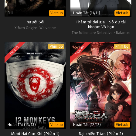
Full
Hoàn Tất (11/11)
Vietsub
Vietsub
Người Sói
Thám tử đại gia - Số dư tài
khoản: Vô hạn
X-Men Origins: Wolverine
The Millionaire Detective - Balance:
UNLIMITED
Phim bộ
Phim bộ
TRỌN BỘ
TRỌN BỘ
Hoàn Tất (13/13)
Hoàn Tất (12/12)
Vietsub
Vietsub
Mười Hai Con Khỉ (Phần 1)
Đại chiến Titan (Phần 2)