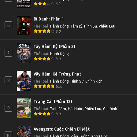
6.0
Bí Danh: Phần 1
6
Thể loại
:
Hành Động
,
Tâm Lý
,
Hình Sự
,
Phiêu Lưu
8.0
Tây Hành Kỷ (Phần 3)
7
Thể loại
:
Hành Động
8.0
Vây Hãm: Kẻ Trừng Phạt
8
Thể loại
:
Hành Động
,
Hình Sự
,
Chính kịch
10.0
Trạng Cãi (Phần 13)
9
Thể loại
:
Tình Cảm
,
Hài Hước
,
Phiêu Lưu
,
Gia Đình
8.0
Avengers: Cuộc Chiến Bí Mật
10
Thể loại
:
Hành Động
,
Viễn Tưởng
,
Khoa Học