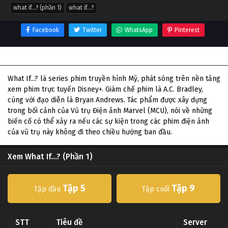
what if...? (phần 1)
what if...?
Facebook
Twitter
WhatsApp
Pinterest
Thông tin phim What If...? (Phần 1)
What If...? là series phim truyền hình Mỹ, phát sóng trên nền tảng
xem phim trực tuyến Disney+. Giám chế phim là A.C. Bradley,
cùng với đạo diễn là Bryan Andrews. Tác phẩm được xây dựng
trong bối cảnh của Vũ trụ Điện ảnh Marvel (MCU), nói về những
biến cố có thể xảy ra nếu các sự kiện trong các phim điện ảnh
của vũ trụ này không đi theo chiều hướng ban đầu.
Xem What If...? (Phần 1)
Tập 5
Tập 9
Tập đầu
Tập cuối
STT
Tiêu đề
Server