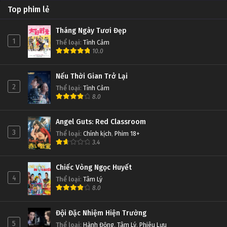
Top phim lẻ
Tháng Ngày Tươi Đẹp
1
Thể loại
:
Tình Cảm
10.0
Nếu Thời Gian Trở Lại
2
Thể loại
:
Tình Cảm
8.0
Angel Guts: Red Classroom
3
Thể loại
:
Chính kịch
,
Phim 18+
3.4
Chiếc Vòng Ngọc Huyết
4
Thể loại
:
Tâm Lý
8.0
Đội Đặc Nhiệm Hiện Trường
5
Thể loại
:
Hành Động
,
Tâm Lý
,
Phiêu Lưu