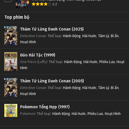
8.0
Top phim bộ
Thám Tử Lừng Danh Conan (2025)
Detective Conan
Thể loại
:
Hành Động
,
Hài Hước
,
Tâm Lý
,
Bí ẩn
,
Hoạt Hình
Đảo Hải Tặc (1999)
One Piece (Luffy)
Thể loại
:
Hành Động
,
Hài Hước
,
Phiêu Lưu
,
Hoạt
Hình
Thám Tử Lừng Danh Conan (2005)
Detective Conan
Thể loại
:
Hành Động
,
Hài Hước
,
Tâm Lý
,
Bí ẩn
,
Hoạt Hình
Pokemon Tổng Hợp (1997)
Pokemon
Thể loại
:
Hành Động
,
Hài Hước
,
Phiêu Lưu
,
Hoạt Hình