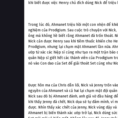
khi biết được việc Henry chủ đích dùng Nick để triệu 
Trong lúc đó, Ahmanet triệu hồi một con nhện để khiế
nghiệm của Prodigium. Sau cuộc trò chuyện với Nick,
ông mà không hề biết rằng Ahmanet đã trốn thoát. Ni
Nick cản được Henry sau khi tiêm thuốc khiến cho Hen
Prodigium, nhưng lại chạm mặt Ahmanet lần nữa. Ahma
ướp từ xác các hiệp sĩ cũng như tạo ra một trận bão 
quân hiệp sĩ giết hết các thành viên của Prodigium t
nó vào Con dao của Set để giải thoát Set cũng như Ni
Được hồn ma của Chris dẫn lối, Nick và Jenny trốn v
nguyền của Ahmanet và cả hai lại chạm mặt đội quân
Nick sau đó bị Ahmanet đánh, anh giả vờ đầu hàng để 
khi thấy Jenny đã chết, Nick dọa sẽ tự đâm mình, vì
được. Nhìn thấy xác chết của Jenny, Nick vùng dậy v
Ahmanet bị biến thành xác ướp trở lại, Nick dùng sức 