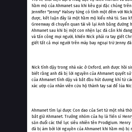
hầm mộ của Ahmanet sau khi kêu gọi đặc chủng trên
Jennifer "Jenny" Halsey từng có tình một đêm với Nic
được, kết luận đây là một hầm mộ kiểu nhà tù. Sau khi
Greenway di chuyển quan tài về lại Anh bằng đường h
Ahmanet sau khi bị một con nhện lạc đà cắn khi đang
và tấn công mọi người, khiến Nick phải ra tay giết C
giết tất cả mọi người trên máy bay ngoại trừ Jenny đ
Nick tỉnh dậy trong nhà xác ở Oxford, anh được hồi s
biết rằng anh đã bị lời nguyền của Ahmanet quyết sử
của Ahmanet tỉnh dậy và bắt đầu hút dương khí từ các
xác ướp của nhân viên cứu hộ thành tay sai để lùa Nic
Ahmanet tìm lại được Con dao của Set từ một nhà thờ 
bắt giữ Ahmanet. Trưởng nhóm của họ là Tiến sĩ Henry
săn đuổi các thế lực siêu nhiên tên Prodigium. Henr
đã bị ám bởi lời nguyền của Ahmanet khi hầm mộ bị 