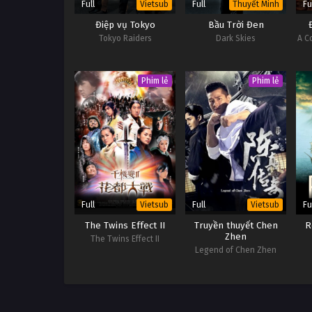
Full
Full
Fu
Vietsub
Thuyết Minh
Điệp vụ Tokyo
Bầu Trời Đen
Tokyo Raiders
Dark Skies
A C
Phim lẻ
Phim lẻ
Full
Full
Fu
Vietsub
Vietsub
The Twins Effect II
Truyền thuyết Chen
R
Zhen
The Twins Effect II
Legend of Chen Zhen