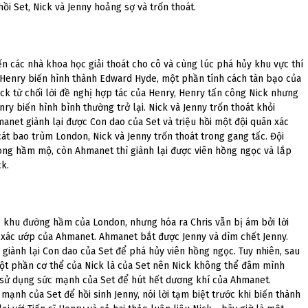
hồi Set, Nick và Jenny hoảng sợ và trốn thoát.
n các nhà khoa học giải thoát cho cô và cùng lúc phá hủy khu vực thí
 Henry biến hình thành Edward Hyde, một phần tính cách tàn bạo của
ck từ chối lời đề nghị hợp tác của Henry, Henry tấn công Nick nhưng
ry biến hình bình thường trở lại. Nick và Jenny trốn thoát khỏi
net giành lại được Con dao của Set và triệu hồi một đội quân xác
cát bao trùm London, Nick và Jenny trốn thoát trong gang tấc. Đội
rong hầm mộ, còn Ahmanet thì giành lại được viên hồng ngọc và lắp
ck.
ào khu đường hầm của London, nhưng hóa ra Chris vẫn bị ám bởi lời
 xác ướp của Ahmanet. Ahmanet bắt được Jenny và dìm chết Jenny.
giành lại Con dao của Set để phá hủy viên hồng ngọc. Tuy nhiên, sau
 một phần cơ thể của Nick là của Set nên Nick không thể đâm mình
à sử dụng sức mạnh của Set để hút hết dương khí của Ahmanet.
mạnh của Set để hồi sinh Jenny, nói lời tạm biệt trước khi biến thành