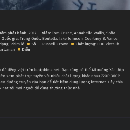
Năm phát hành:
2017
viên:
Tom Cruise
,
Annabelle Wallis
,
Sofia
Quốc gia:
Trung Quốc
,
Boutella
,
Jake Johnson
,
Courtney B. Vance
,
dạng:
Phim lẻ
Số
Russell Crowe
Chất lượng:
FHD Vietsub
Kurtzman
Diễn
đề tiếng việt trên luotphimx.net. Bạn cũng có thể tải xuống Xác Ướp
uên xem phát trực tuyến với nhiều chất lượng khác nhau 720P 360P
eo đường truyền của bạn để tiết kiệm dung lượng internet. Hãy chia
x.net tới mọi người để cùng thưởng thức nhé.