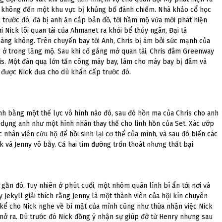
 không đến một khu vực bị khủng bố đánh chiếm. Nhà khảo cổ học
k trước đó, đã bị anh ăn cắp bản đồ, tới hầm mộ vừa mới phát hiện
 Nick lôi quan tài của Ahmanet ra khỏi bể thủy ngân, Đại tá
àng không. Trên chuyến bay tới Anh, Chris bị ám bởi sức mạnh của
 ở trong lăng mộ. Sau khi cố gắng mở quan tài, Chris đâm Greenway
hris. Một đàn quạ lớn tấn công máy bay, làm cho máy bay bị đâm và
ã được Nick đưa cho dù khẩn cấp trước đó.
inh bằng một thế lực vô hình nào đó, sau đó hồn ma của Chris cho anh
 dụng anh như một hình nhân thay thế cho linh hồn của Set. Xác ướp
 nhân viên cứu hộ để hồi sinh lại cơ thể của mình, và sau đó biến các
k và Jenny vô bẫy. Cả hai tìm đường trốn thoát nhưng thất bại.
gần đó. Tuy nhiên ở phút cuối, một nhóm quân lính bí ẩn tới nơi và
 Jekyll giải thích rằng Jenny là một thành viên của hội kín chuyên
y kể cho Nick nghe về bí mật của mình cũng như thừa nhận việc Nick
mở ra. Dù trước đó Nick đồng ý nhận sự giúp đỡ từ Henry nhưng sau