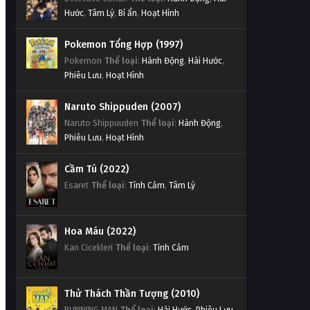
Hước
,
Tâm Lý
,
Bí ẩn
,
Hoạt Hình
Pokemon Tổng Hợp (1997)
Pokemon
Thể loại
:
Hành Động
,
Hài Hước
,
Phiêu Lưu
,
Hoạt Hình
Naruto Shippuden (2007)
Naruto Shippuuden
Thể loại
:
Hành Động
,
Phiêu Lưu
,
Hoạt Hình
Cầm Tù (2022)
Esaret
Thể loại
:
Tình Cảm
,
Tâm Lý
Hoa Máu (2022)
Kan Cicekleri
Thể loại
:
Tình Cảm
Thử Thách Thần Tượng (2010)
RUNNING MAN
Thể loại
:
Hài Hước
,
Phiêu Lưu
,