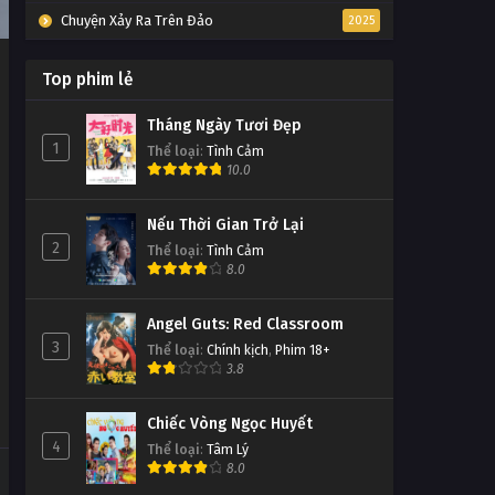
Chuyện Xảy Ra Trên Đảo
2025
Top phim lẻ
Tháng Ngày Tươi Đẹp
1
Thể loại
:
Tình Cảm
10.0
Nếu Thời Gian Trở Lại
2
Thể loại
:
Tình Cảm
8.0
Angel Guts: Red Classroom
3
Thể loại
:
Chính kịch
,
Phim 18+
3.8
Chiếc Vòng Ngọc Huyết
4
Thể loại
:
Tâm Lý
8.0