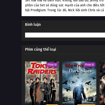
Set mãi mãi và biến mất. Không lâu sau đó, Jenny trở l
phần của Set sẽ dùng sức mạnh của anh cho điều tốt
hội Prodigium. Trong lúc đó, Nick hồi sinh Chris và cả
Bình luận
Phim cùng thể loại
Phim lẻ
Phim lẻ