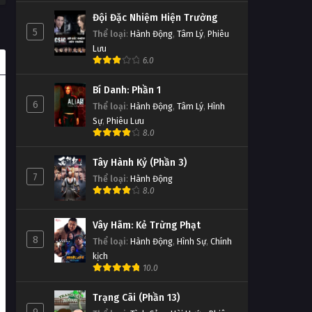
Đội Đặc Nhiệm Hiện Trường
5
Thể loại
:
Hành Động
,
Tâm Lý
,
Phiêu
Lưu
6.0
Bí Danh: Phần 1
6
Thể loại
:
Hành Động
,
Tâm Lý
,
Hình
Sự
,
Phiêu Lưu
8.0
Tây Hành Kỷ (Phần 3)
7
Thể loại
:
Hành Động
8.0
Vây Hãm: Kẻ Trừng Phạt
8
Thể loại
:
Hành Động
,
Hình Sự
,
Chính
kịch
10.0
Trạng Cãi (Phần 13)