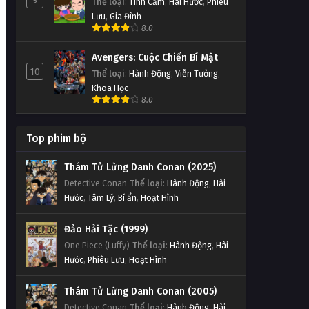
9
Thể loại
:
Tình Cảm
,
Hài Hước
,
Phiêu
Lưu
,
Gia Đình
8.0
Avengers: Cuộc Chiến Bí Mật
10
Thể loại
:
Hành Động
,
Viễn Tưởng
,
Khoa Học
8.0
Top phim bộ
Thám Tử Lừng Danh Conan (2025)
Detective Conan
Thể loại
:
Hành Động
,
Hài
Hước
,
Tâm Lý
,
Bí ẩn
,
Hoạt Hình
Đảo Hải Tặc (1999)
One Piece (Luffy)
Thể loại
:
Hành Động
,
Hài
Hước
,
Phiêu Lưu
,
Hoạt Hình
Thám Tử Lừng Danh Conan (2005)
Detective Conan
Thể loại
:
Hành Động
,
Hài