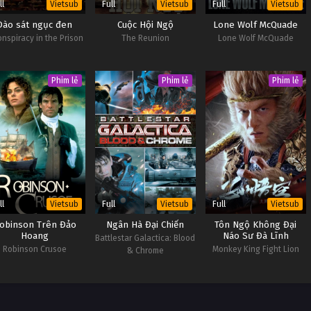
ll
Full
Full
Vietsub
Vietsub
Vietsub
Đào sát ngục đen
Cuộc Hội Ngộ
Lone Wolf McQuade
onspiracy in the Prison
The Reunion
Lone Wolf McQuade
Phim lẻ
Phim lẻ
Phim lẻ
ll
Full
Full
Vietsub
Vietsub
Vietsub
obinson Trên Đảo
Ngân Hà Đại Chiến
Tôn Ngộ Không Đại
Hoang
Náo Sư Đà Lĩnh
Battlestar Galactica: Blood
Robinson Crusoe
Monkey King Fight Lion
& Chrome
Camel