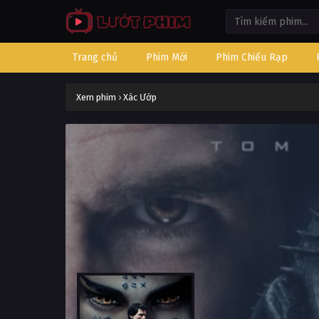
Trang chủ
Phim Mới
Phim Chiếu Rạp
Xem phim
›
Xác Ướp