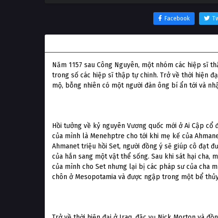
Facebook
Tw
Thông tin phim Xác Ướp
Năm 1157 sau Công Nguyên, một nhóm các hiệp sĩ th
trong số các hiệp sĩ thập tự chinh. Trở về thời hiện 
mộ, bỗng nhiên có một người đàn ông bí ẩn tới và nh
Hồi tưởng về kỷ nguyên Vương quốc mới ở Ai Cập cổ đạ
của mình là Menehptre cho tới khi mẹ kế của Ahmanet
Ahmanet triệu hồi Set, người đồng ý sẽ giúp cô đạt 
của hắn sang một vật thể sống. Sau khi sát hại cha, 
của mình cho Set nhưng lại bị các pháp sư của cha m
chôn ở Mesopotamia và được ngập trong một bể thủy
Trở về thời hiện đại ở Iraq, đặc vụ Nick Morton và đồ