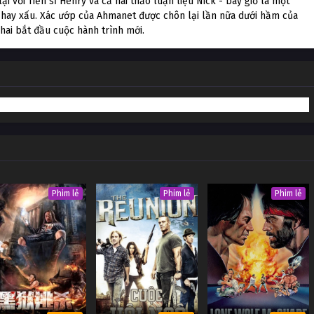
ại với Tiến sĩ Henry và cả hai thảo luận liệu Nick - bây giờ là một
 hay xấu. Xác ướp của Ahmanet được chôn lại lần nữa dưới hầm của
 hai bắt đầu cuộc hành trình mới.
Phim lẻ
Phim lẻ
Phim lẻ