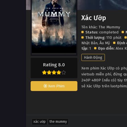
Xác Ướp
Tên khác: The Mummy
Status:
completed
Thời lượng:
110 phút
Nhật Bản
,
Âu Mỹ
Định 
tập:
1
Đạo diễn:
Alex 
Hành Động
Rating 8.0
Xem phim Xác Ướp có phụ 
vietsub miễn phí, đừng q
240P 480P (nếu có) tùy th
sẻ Xác Ướp trên luotphim
Xem Phim
xác ướp
the mummy