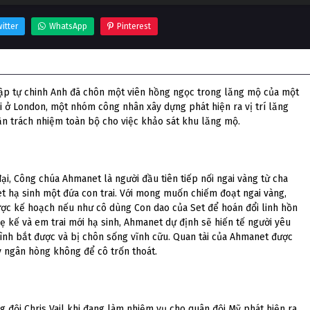
itter
WhatsApp
Pinterest
ập tự chinh Anh đã chôn một viên hồng ngọc trong lăng mộ của một
đại ở London, một nhóm công nhân xây dựng phát hiện ra vị trí lăng
ận trách nhiệm toàn bộ cho việc khảo sát khu lăng mộ.
i, Công chúa Ahmanet là người đầu tiên tiếp nối ngai vàng từ cha
 hạ sinh một đứa con trai. Với mong muốn chiếm đoạt ngai vàng,
được kế hoạch nếu như cô dùng Con dao của Set để hoán đổi linh hồn
mẹ kế và em trai mới hạ sinh, Ahmanet dự định sẽ hiến tế người yêu
ình bắt được và bị chôn sống vĩnh cữu. Quan tài của Ahmanet được
 ngân hòng không để cô trốn thoát.
ng đội Chris Vail khi đang làm nhiệm vụ cho quân đội Mỹ phát hiện ra