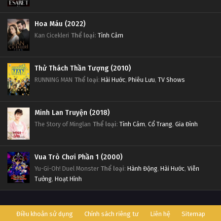
Hoa Máu (2022)
Kan Cicekleri
Thể loại
:
Tình Cảm
Thử Thách Thần Tượng (2010)
RUNNING MAN
Thể loại
:
Hài Hước
,
Phiêu Lưu
,
TV Shows
Minh Lan Truyện (2018)
The Story of Minglan
Thể loại
:
Tình Cảm
,
Cổ Trang
,
Gia Đình
Vua Trò Chơi Phần 1 (2000)
Yu-Gi-Oh! Duel Monster
Thể loại
:
Hành Động
,
Hài Hước
,
Viễn
Tưởng
,
Hoạt Hình
Điều khoản sử dụng
Chính sách riêng tư
Liên hệ
Sitemap