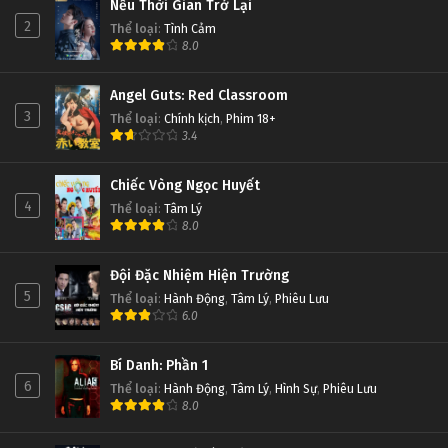
Nếu Thời Gian Trở Lại
2
Thể loại
:
Tình Cảm
8.0
Angel Guts: Red Classroom
3
Thể loại
:
Chính kịch
,
Phim 18+
3.4
Chiếc Vòng Ngọc Huyết
4
Thể loại
:
Tâm Lý
8.0
Đội Đặc Nhiệm Hiện Trường
5
Thể loại
:
Hành Động
,
Tâm Lý
,
Phiêu Lưu
6.0
Bí Danh: Phần 1
6
Thể loại
:
Hành Động
,
Tâm Lý
,
Hình Sự
,
Phiêu Lưu
8.0