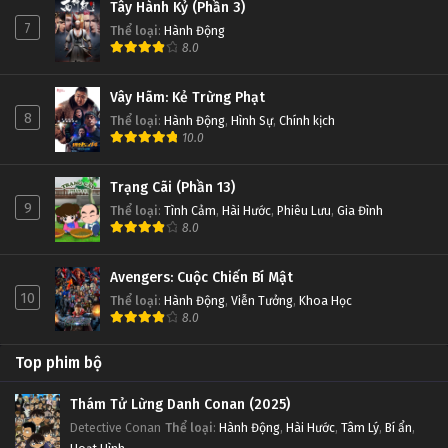
Tây Hành Kỷ (Phần 3)
7
Thể loại
:
Hành Động
8.0
Vây Hãm: Kẻ Trừng Phạt
8
Thể loại
:
Hành Động
,
Hình Sự
,
Chính kịch
10.0
Trạng Cãi (Phần 13)
9
Thể loại
:
Tình Cảm
,
Hài Hước
,
Phiêu Lưu
,
Gia Đình
8.0
Avengers: Cuộc Chiến Bí Mật
10
Thể loại
:
Hành Động
,
Viễn Tưởng
,
Khoa Học
8.0
Top phim bộ
Thám Tử Lừng Danh Conan (2025)
Detective Conan
Thể loại
:
Hành Động
,
Hài Hước
,
Tâm Lý
,
Bí ẩn
,