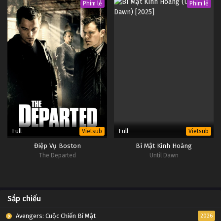
Phim lẻ
Phim lẻ
Full
Full
Vietsub
Vietsub
Điệp Vụ Boston
Bí Mật Kinh Hoàng
The Departed
Until Dawn
Sắp chiếu
Avengers: Cuộc Chiến Bí Mật
2026