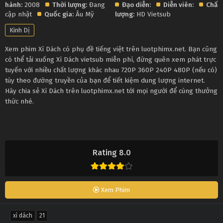
hành:
2008
Thời lượng:
Đang
Đạo diễn:
Diễn viên:
Chất
cập nhật
Quốc gia:
Âu Mỹ
lượng:
HD Vietsub
Kinh Dị
Xem phim Xì Dách có phụ đề tiếng việt trên luotphimx.net. Bạn cũng
có thể tải xuống Xì Dách vietsub miễn phí, đừng quên xem phát trực
tuyến với nhiều chất lượng khác nhau 720P 360P 240P 480P (nếu có)
tùy theo đường truyền của bạn để tiết kiệm dung lượng internet.
Hãy chia sẻ Xì Dách trên luotphimx.net tới mọi người để cùng thưởng
thức nhé.
Rating 8.0
Xem Phim
xì dách
21