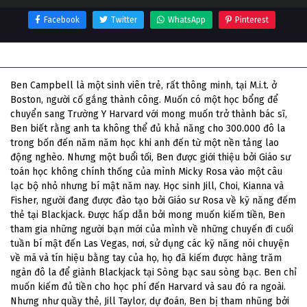
Facebook
Twitter
WhatsApp
Pinterest
Thông tin phim Xì Dách
Ben Campbell là một sinh viên trẻ, rất thông minh, tại M.i.t. ở
Boston, người cố gắng thành công. Muốn có một học bổng để
chuyển sang Trường Y Harvard với mong muốn trở thành bác sĩ,
Ben biết rằng anh ta không thể đủ khả năng cho 300.000 đô la
trong bốn đến năm năm học khi anh đến từ một nền tảng lao
động nghèo. Nhưng một buổi tối, Ben được giới thiệu bởi Giáo sư
toán học không chính thống của mình Micky Rosa vào một câu
lạc bộ nhỏ nhưng bí mật năm nay. Học sinh Jill, Choi, Kianna và
Fisher, người đang được đào tạo bởi Giáo sư Rosa về kỹ năng đếm
thẻ tại Blackjack. Được hấp dẫn bởi mong muốn kiếm tiền, Ben
tham gia những người bạn mới của mình về những chuyến đi cuối
tuần bí mật đến Las Vegas, nơi, sử dụng các kỹ năng nói chuyện
về mã và tín hiệu bằng tay của họ, họ đã kiếm được hàng trăm
ngàn đô la để giành Blackjack tại Sòng bạc sau sòng bạc. Ben chỉ
muốn kiếm đủ tiền cho học phí đến Harvard và sau đó ra ngoài.
Nhưng như quầy thẻ, Jill Taylor, dự đoán, Ben bị tham nhũng bởi