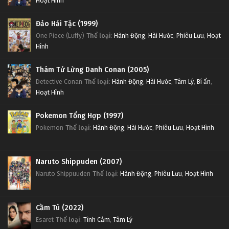
Hoạt Hình
Đảo Hải Tặc (1999)
One Piece (Luffy)
Thể loại
:
Hành Động
,
Hài Hước
,
Phiêu Lưu
,
Hoạt
Hình
Thám Tử Lừng Danh Conan (2005)
Detective Conan
Thể loại
:
Hành Động
,
Hài Hước
,
Tâm Lý
,
Bí ẩn
,
Hoạt Hình
Pokemon Tổng Hợp (1997)
Pokemon
Thể loại
:
Hành Động
,
Hài Hước
,
Phiêu Lưu
,
Hoạt Hình
Naruto Shippuden (2007)
Naruto Shippuuden
Thể loại
:
Hành Động
,
Phiêu Lưu
,
Hoạt Hình
Cầm Tù (2022)
Esaret
Thể loại
:
Tình Cảm
,
Tâm Lý