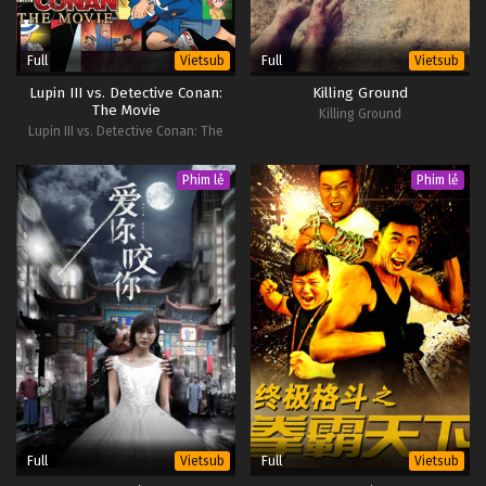
Full
Full
Vietsub
Vietsub
Lupin III vs. Detective Conan:
Killing Ground
The Movie
Killing Ground
Lupin III vs. Detective Conan: The
Movie
Phim lẻ
Phim lẻ
Full
Full
Vietsub
Vietsub