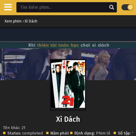
Xem phim
›
Xì Dách
Xì Dách
Tên khác: 21
Status:
completed
Năm phát
Định dạng:
Phim lẻ
Số tập:
1