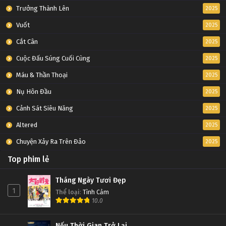
Trưởng Thành Lên
2025
Vuốt
2025
Cắt Cân
2025
Cuộc Đấu Súng Cuối Cùng
2025
Máu & Thần Thoại
2025
Nụ Hôn Đầu
2025
Cảnh Sát Siêu Năng
2025
Altered
2025
Chuyện Xảy Ra Trên Đảo
2025
Top phim lẻ
Tháng Ngày Tươi Đẹp
1
Thể loại
:
Tình Cảm
10.0
Nếu Thời Gian Trở Lại