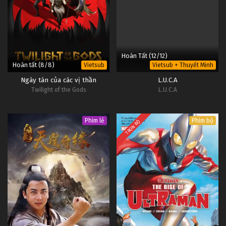
#1
10
Yêu Đương Đi Trại Chủ Tập 10
Vietsub
#1
Hoàn Tất (12/12)
Hoàn tất (8/8)
Vietsub
Vietsub + Thuyết Minh
Ngày tàn của các vị thần
L.U.C.A
Twilight of the Gods
L.U.C.A
Phim lẻ
Phim bộ
TRỌN BỘ