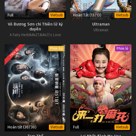
Full
Hoàn Tất (13/13)
Vietsub
Vietsub
Võ Đương Sơn chi Thiên lữ kỳ
Ultraman
duyên
Ultraman
A Fairy Herb&#x27;&#x27;s Love
Phim bộ
Phim lẻ
TRỌN BỘ
Hoàn tất (30/30)
Full
Vietsub
Vietsub