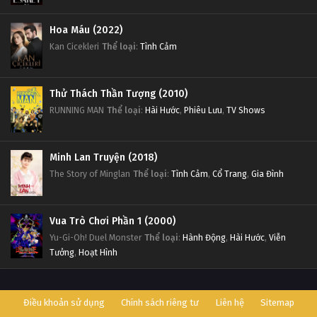
Hoa Máu (2022)
Kan Cicekleri
Thể loại
:
Tình Cảm
Thử Thách Thần Tượng (2010)
RUNNING MAN
Thể loại
:
Hài Hước
,
Phiêu Lưu
,
TV Shows
Minh Lan Truyện (2018)
The Story of Minglan
Thể loại
:
Tình Cảm
,
Cổ Trang
,
Gia Đình
Vua Trò Chơi Phần 1 (2000)
Yu-Gi-Oh! Duel Monster
Thể loại
:
Hành Động
,
Hài Hước
,
Viễn
Tưởng
,
Hoạt Hình
Điều khoản sử dụng
Chính sách riêng tư
Liên hệ
Sitemap