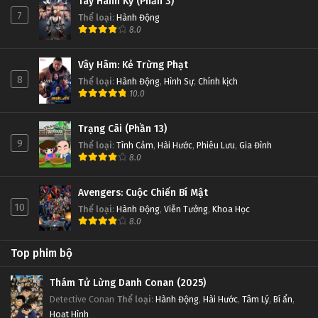
Tây Hành Kỷ (Phần 3)
7
Thể loại
:
Hành Động
8.0
Vây Hãm: Kẻ Trừng Phạt
8
Thể loại
:
Hành Động
,
Hình Sự
,
Chính kịch
10.0
Trạng Cãi (Phần 13)
9
Thể loại
:
Tình Cảm
,
Hài Hước
,
Phiêu Lưu
,
Gia Đình
8.0
Avengers: Cuộc Chiến Bí Mật
10
Thể loại
:
Hành Động
,
Viễn Tưởng
,
Khoa Học
8.0
Top phim bộ
Thám Tử Lừng Danh Conan (2025)
Detective Conan
Thể loại
:
Hành Động
,
Hài Hước
,
Tâm Lý
,
Bí ẩn
,
Hoạt Hình