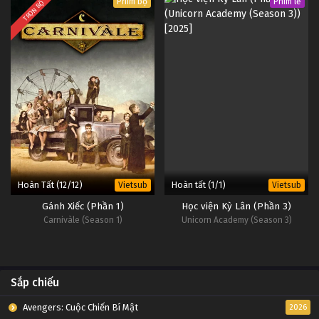
Phim bộ
Phim lẻ
TRỌN BỘ
Hoàn Tất (12/12)
Hoàn tất (1/1)
Vietsub
Vietsub
Gánh Xiếc (Phần 1)
Học viện Kỳ Lân (Phần 3)
Carnivàle (Season 1)
Unicorn Academy (Season 3)
Sắp chiếu
Avengers: Cuộc Chiến Bí Mật
2026