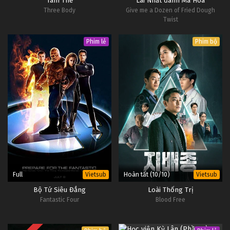
Tam Thể
Lai Nhất đánh Ma Hoa
Three Body
Give me a Dozen of Fried Dough
Twist
Phim lẻ
Phim bộ
Full
Hoàn tất (10/10)
Vietsub
Vietsub
Bộ Tứ Siêu Đẳng
Loài Thống Trị
Fantastic Four
Blood Free