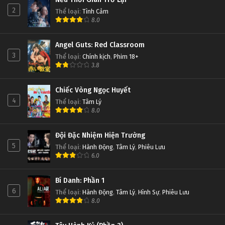
2
Thể loại
:
Tình Cảm
8.0
Angel Guts: Red Classroom
3
Thể loại
:
Chính kịch
,
Phim 18+
3.8
Chiếc Vòng Ngọc Huyết
4
Thể loại
:
Tâm Lý
8.0
Đội Đặc Nhiệm Hiện Trường
5
Thể loại
:
Hành Động
,
Tâm Lý
,
Phiêu Lưu
6.0
Bí Danh: Phần 1
6
Thể loại
:
Hành Động
,
Tâm Lý
,
Hình Sự
,
Phiêu Lưu
8.0