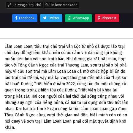
yêu đương đi trại chủ
fall in love stockade
Facebook
Twitter
WhatsApp
Pinterest
Thông tin phim Yêu Đương Đi Trại Chủ
Lâm Loan Loan, tiểu trại chủ trại Vân Lộc từ nhỏ đã được lão trại
chủ dạy dỗ nghiêm khắc, nên có ác cảm với đàn ông lại không
muốn liên hôn với sơn trại khác. Nhị đương gia rất bất mãn, hợp
tác với Tống Cảnh Ngọc của trại Thương Lam, sơn trại sắp bị phá
hủy, vì cứu sơn trại mà Lâm Loan Loan đã mở chiếc hộp bí ẩn do
lão trại chủ để lại, vậy mà lại vượt thời gian đến nhà của "luật sư
bất bại" Đường Triết Viễn ở năm 2022, cùng lúc đó một chứng cứ
quan trọng trong phiên tòa của Đường Triết Viễn bị khóa lại
trong két sắt. Hai con người của hai thời đại sống cùng nhau với
những suy nghĩ của riêng mình, cả hai từ lợi dụng đến thu hút lẫn
nhau. Khi hai trái tìm kề cận cũng là lúc Lâm Loan Loan gặp được
Tống Cảnh Ngọc cũng vượt thời gian mà đến, biết mình còn có cơ
hội quay về sơn trại, Lâm Loan Loan phải đối mặt quyết định khó
khăn.