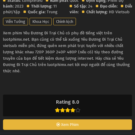
Status:
completed
Năm phát
Quốc
Định dạng:
Phim bộ
hành:
2023
Thời lượng:
11
Số tập:
24
Đạo diễn:
Diễn
phút/tập
Quốc gia:
Trung
viên:
Chất lượng:
HD Vietsub
Viễn Tưởng
Khoa Học
Chính kịch
Xem phim Yêu Đương Đi Trại Chủ có phụ đề tiếng việt trên
luotphimx.net. Bạn cũng có thể tải xuống Yêu Đương Đi Trại Chủ
vietsub miễn phí, đừng quên xem phát trực tuyến với nhiều chất
lượng khác nhau 720P 360P 240P 480P (nếu có) tùy theo đường
truyền của bạn để tiết kiệm dung lượng internet. Hãy chia sẻ Yêu
Đương Đi Trại Chủ trên luotphimx.net tới mọi người để cùng thưởng
thức nhé.
Rating 8.0
Xem Phim