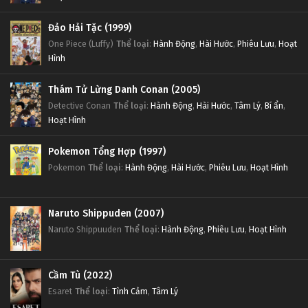
Đảo Hải Tặc (1999)
One Piece (Luffy)
Thể loại
:
Hành Động
,
Hài Hước
,
Phiêu Lưu
,
Hoạt
Hình
Thám Tử Lừng Danh Conan (2005)
Detective Conan
Thể loại
:
Hành Động
,
Hài Hước
,
Tâm Lý
,
Bí ẩn
,
Hoạt Hình
Pokemon Tổng Hợp (1997)
Pokemon
Thể loại
:
Hành Động
,
Hài Hước
,
Phiêu Lưu
,
Hoạt Hình
Naruto Shippuden (2007)
Naruto Shippuuden
Thể loại
:
Hành Động
,
Phiêu Lưu
,
Hoạt Hình
Cầm Tù (2022)
Esaret
Thể loại
:
Tình Cảm
,
Tâm Lý