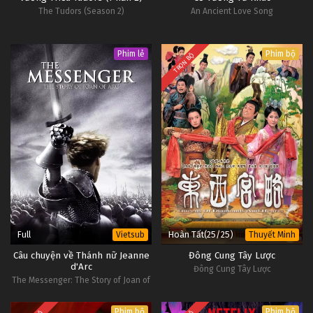
The Tudors (Season 2)
An Ancient Love Song
Phim lẻ
Phim bộ
TRỌN BỘ
Full
Hoàn Tất(25/25)
Vietsub
Thuyết Minh
Câu chuyện về Thánh nữ Jeanne
Đông Cung Tây Lược
d'Arc
Đông Cung Tây Lược
The Messenger: The Story of Joan of
Arc
Phim bộ
Phim bộ