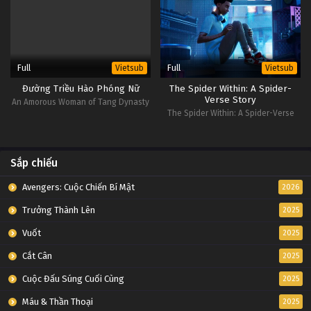
Full
Full
Vietsub
Vietsub
Đường Triều Hào Phóng Nữ
The Spider Within: A Spider-
Verse Story
An Amorous Woman of Tang Dynasty
The Spider Within: A Spider-Verse
Story
Sắp chiếu
Avengers: Cuộc Chiến Bí Mật
2026
Trưởng Thành Lên
2025
Vuốt
2025
Cắt Cân
2025
Cuộc Đấu Súng Cuối Cùng
2025
Máu & Thần Thoại
2025