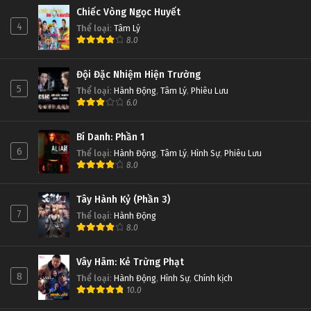
Chiếc Vòng Ngọc Huyết
4
Thể loại
:
Tâm Lý
8.0
Đội Đặc Nhiệm Hiện Trường
5
Thể loại
:
Hành Động
,
Tâm Lý
,
Phiêu Lưu
6.0
Bí Danh: Phần 1
6
Thể loại
:
Hành Động
,
Tâm Lý
,
Hình Sự
,
Phiêu Lưu
8.0
Tây Hành Kỷ (Phần 3)
7
Thể loại
:
Hành Động
8.0
Vây Hãm: Kẻ Trừng Phạt
8
Thể loại
:
Hành Động
,
Hình Sự
,
Chính kịch
10.0