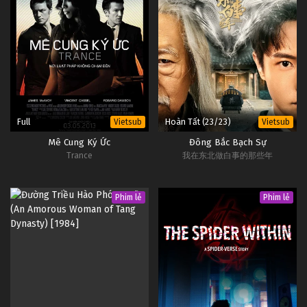
Full
Hoàn Tất (23/23)
Vietsub
Vietsub
Mê Cung Ký Ức
Đông Bắc Bạch Sự
Trance
我在东北做白事的那些年
Phim lẻ
Phim lẻ