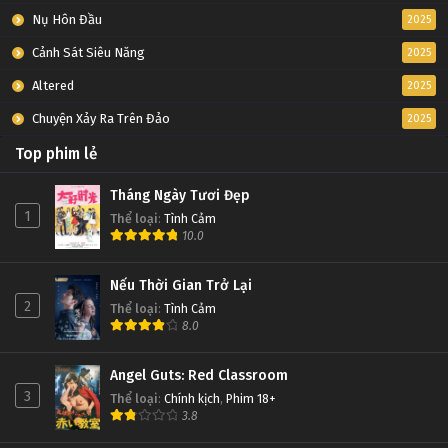
Nụ Hôn Đầu
2025
Cảnh Sát Siêu Năng
2025
Altered
2025
Chuyện Xảy Ra Trên Đảo
2025
Top phim lẻ
Tháng Ngày Tươi Đẹp
1
Thể loại
:
Tình Cảm
10.0
Nếu Thời Gian Trở Lại
2
Thể loại
:
Tình Cảm
8.0
Angel Guts: Red Classroom
3
Thể loại
:
Chính kịch
,
Phim 18+
3.8