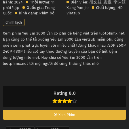
hành:
2024
Thời lượng:
11
Diễn viên:
胡文喆
,
麦童
,
李沫颔
,
phút/tập
Quốc gia:
Trung
Xiang Yun Jie
Chất lượng:
HD
Quốc
Định dạng:
Phim bộ
Vietsub
Chính kịch
Xem phim Yêu Em 3000 Lần có phụ đề tiếng việt trên luotphimx.net.
Bạn cũng có thể tải xuống Yêu Em 3000 Lần vietsub miễn phí, đừng
quên xem phát trực tuyến với nhiều chất lượng khác nhau 720P 360P
240P 480P (nếu có) tùy theo đường truyền của bạn để tiết kiệm
dung lượng internet. Hãy chia sẻ Yêu Em 3000 Lần trên
luotphimx.net tới mọi người để cùng thưởng thức nhé.
Rating 8.0
Xem Phim