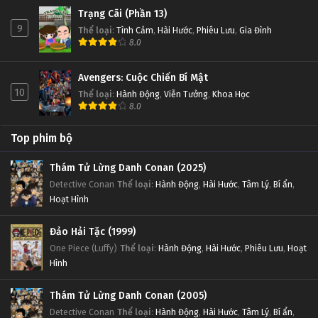
Trạng Cãi (Phần 13)
9
Thể loại
:
Tình Cảm
,
Hài Hước
,
Phiêu Lưu
,
Gia Đình
8.0
Avengers: Cuộc Chiến Bí Mật
10
Thể loại
:
Hành Động
,
Viễn Tưởng
,
Khoa Học
8.0
Top phim bộ
Thám Tử Lừng Danh Conan (2025)
Detective Conan
Thể loại
:
Hành Động
,
Hài Hước
,
Tâm Lý
,
Bí ẩn
,
Hoạt Hình
Đảo Hải Tặc (1999)
One Piece (Luffy)
Thể loại
:
Hành Động
,
Hài Hước
,
Phiêu Lưu
,
Hoạt
Hình
Thám Tử Lừng Danh Conan (2005)
Detective Conan
Thể loại
:
Hành Động
,
Hài Hước
,
Tâm Lý
,
Bí ẩn
,