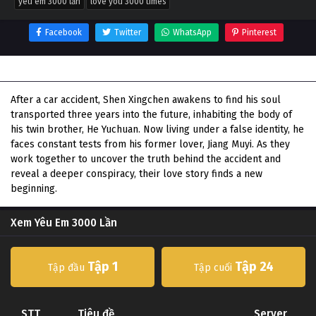
yêu em 3000 lần
love you 3000 times
Facebook
Twitter
WhatsApp
Pinterest
Thông tin phim Yêu Em 3000 Lần
After a car accident, Shen Xingchen awakens to find his soul
transported three years into the future, inhabiting the body of
his twin brother, He Yuchuan. Now living under a false identity, he
faces constant tests from his former lover, Jiang Muyi. As they
work together to uncover the truth behind the accident and
reveal a deeper conspiracy, their love story finds a new
beginning.
Xem Yêu Em 3000 Lần
Tập 1
Tập 24
Tập đầu
Tập cuối
STT
Tiêu đề
Server