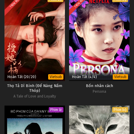
TRỌN BỘ
TRỌN BỘ
Hoàn Tất (20/20)
Hoàn Tất (4/4)
Vietsub
Vietsub
Thọ Tả Dĩ Bính (Để Nàng Nắm
Bốn nhân cách
Thóp)
Persona
A Tale of Love and Loyalty
Phim lẻ
Phim bộ