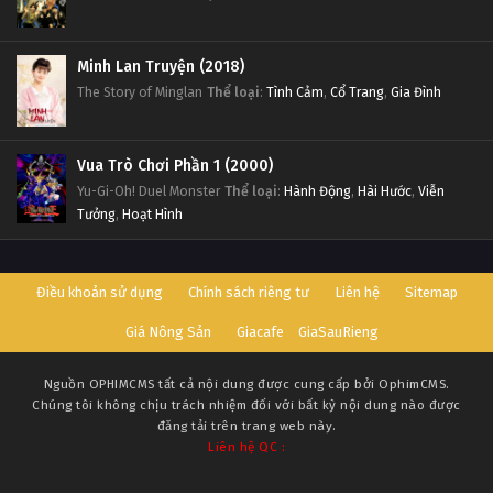
Minh Lan Truyện (2018)
The Story of Minglan
Thể loại
:
Tình Cảm
,
Cổ Trang
,
Gia Đình
Vua Trò Chơi Phần 1 (2000)
Yu-Gi-Oh! Duel Monster
Thể loại
:
Hành Động
,
Hài Hước
,
Viễn
Tưởng
,
Hoạt Hình
Điều khoản sử dụng
Chính sách riêng tư
Liên hệ
Sitemap
Giá Nông Sản
Giacafe
GiaSauRieng
Nguồn
OPHIMCMS
tất cả nội dung được cung cấp bởi OphimCMS.
Chúng tôi không chịu trách nhiệm đối với bất kỳ nội dung nào được
đăng tải trên trang web này.
Liên hệ QC :