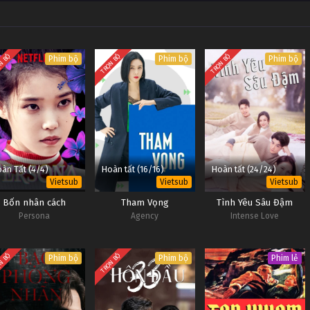
N BỘ
TRỌN BỘ
TRỌN BỘ
Phim bộ
Phim bộ
Phim bộ
àn Tất (4/4)
Hoàn tất (16/16)
Hoàn tất (24/24)
Vietsub
Vietsub
Vietsub
Bốn nhân cách
Tham Vọng
Tình Yêu Sâu Đậm
Persona
Agency
Intense Love
N BỘ
TRỌN BỘ
Phim bộ
Phim bộ
Phim lẻ