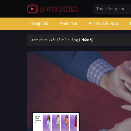
Trang chủ
Phim Mới
Phim Chiếu Rạp
Xem phim
›
Yêu là mù quáng (Phần 5)