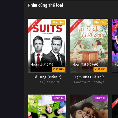
Phim cùng thể loại
TRỌN BỘ
TRỌN BỘ
TRỌ
Phim bộ
Phim bộ
Hoàn tất (16/16)
Hoàn Tất (40/40)
Ho
Vietsub
Vietsub
Tố Tụng (Phần 2)
Tạm Biệt Quá Khứ
Suits (Season 2)
Goodbye to Goodbye
TRỌ
Phim lẻ
Phim lẻ