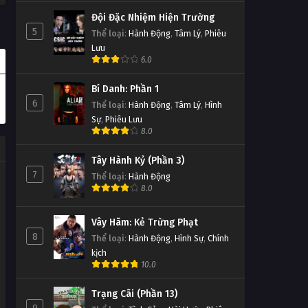
Đội Đặc Nhiệm Hiện Trường
5
Thể loại
:
Hành Động
,
Tâm Lý
,
Phiêu
Lưu
6.0
Bí Danh: Phần 1
6
Thể loại
:
Hành Động
,
Tâm Lý
,
Hình
Sự
,
Phiêu Lưu
8.0
Tây Hành Kỷ (Phần 3)
7
Thể loại
:
Hành Động
8.0
Vây Hãm: Kẻ Trừng Phạt
8
Thể loại
:
Hành Động
,
Hình Sự
,
Chính
kịch
10.0
Trạng Cãi (Phần 13)