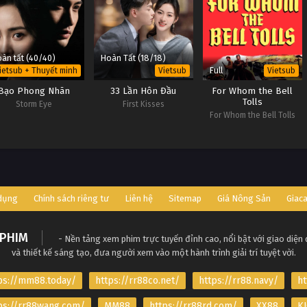
àn tất (40/40)
Hoàn Tất (18/18)
Full
ietsub + Thuyết minh
Vietsub
Vietsub
Bạo Phong Nhãn
33 Lần Hôn Đầu
For Whom the Bell
Tolls
Storm Eye
First Kisses
For Whom the Bell Tolls
 dụng
Chính sách riêng tư
Liên hệ
Sitemap
Giá Nông Sản
Giac
PHIM
- Nền tảng xem phim trực tuyến đỉnh cao, nổi bật với giao diện
và thiết kế sáng tạo, đưa người xem vào một hành trình giải trí tuyệt vời.
ps://mm88.today/
https://rr88co.net/
https://rr88.navy/
ht
ps://rr88wang.com/
MM88
https://rr88rd.com/
XX88
KJ