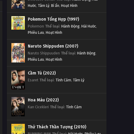
Hước
,
Tâm Lý
,
Bí ẩn
,
Hoạt Hình
Pokemon Tổng Hợp (1997)
Pokemon
Thể loại
:
Hành Động
,
Hài Hước
,
Phiêu Lưu
,
Hoạt Hình
Naruto Shippuden (2007)
Naruto Shippuuden
Thể loại
:
Hành Động
,
Phiêu Lưu
,
Hoạt Hình
Cầm Tù (2022)
Esaret
Thể loại
:
Tình Cảm
,
Tâm Lý
Hoa Máu (2022)
Kan Cicekleri
Thể loại
:
Tình Cảm
Thử Thách Thần Tượng (2010)
RUNNING MAN
Thể loại
:
Hài Hước
,
Phiêu Lưu
,