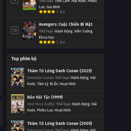
9
Thể loại
:
Tình Cảm
,
Hài Hước
,
Phiêu
Lưu
,
Gia Đình
8.0
Avengers: Cuộc Chiến Bí Mật
10
Thể loại
:
Hành Động
,
Viễn Tưởng
,
Khoa Học
8.0
Top phim bộ
Thám Tử Lừng Danh Conan (2025)
Detective Conan
Thể loại
:
Hành Động
,
Hài
Hước
,
Tâm Lý
,
Bí ẩn
,
Hoạt Hình
Đảo Hải Tặc (1999)
One Piece (Luffy)
Thể loại
:
Hành Động
,
Hài
Hước
,
Phiêu Lưu
,
Hoạt Hình
Thám Tử Lừng Danh Conan (2005)
Detective Conan
Thể loại
:
Hành Động
,
Hài