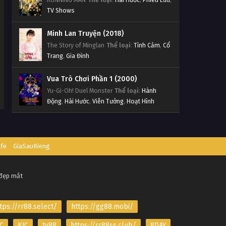
TV Shows
Minh Lan Truyện (2018)
The Story of Minglan
Thể loại
:
Tình Cảm
,
Cổ
Trang
,
Gia Đình
Vua Trò Chơi Phần 1 (2000)
Yu-Gi-Oh! Duel Monster
Thể loại
:
Hành
Động
,
Hài Hước
,
Viễn Tưởng
,
Hoạt Hình
afe
GiaSauRieng
 đẹp mắt
tps://rr88.select/
https://gg88.mobi/
C
KJC
tv88
https://rr88ss.club/
8DAY