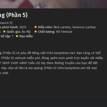
g (Phần 5)
Season 5)
 phát hành:
2023
Diễn viên:
Nick Lachey
,
Vanessa Lachey
p
Quốc gia:
Âu Mỹ
Chất lượng:
HD Vietsub
Số tập:
?
Đạo diễn:
 (Phần 5) có phụ đề tiếng việt trên luotphimx.net. Bạn cũng có thể
 (Phần 5) vietsub miễn phí, đừng quên xem phát trực tuyến với nhiều
P 360P 240P 480P (nếu có) tùy theo đường truyền của bạn để tiết
 Hãy chia sẻ Yêu là mù quáng (Phần 5) trên luotphimx.net tới mọi
c nhé.