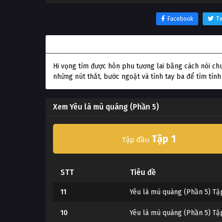
Facebook
Tw
Thông tin phim Yêu là mù quáng (Phần 5)
Hi vọng tìm được hôn phu tương lai bằng cách nói c
những nút thắt, bước ngoặt và tình tay ba để tìm tình
Xem Yêu là mù quáng (Phần 5)
Tập 1
Tập đầu
STT
Tiêu đề
11
Yêu là mù quáng (Phần 5) Tậ
10
Yêu là mù quáng (Phần 5) Tậ