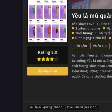
Yêu là mù quán
Tên khác: Love Is Blind (
Status:
ongoing
Năm
Thời lượng:
58 phút/tậ
Định dạng:
Phim bộ
Tình Cảm
Phiêu Lưu
Rating 8.0
Xem phim Yêu là mù quáng
tải xuống Yêu là mù quáng
chất lượng khác nhau 720
kiệm dung lượng internet.
Xem Phim
người để cùng thưởng thứ
yêu là mù quáng (phần 5)
love is blind (season 5)