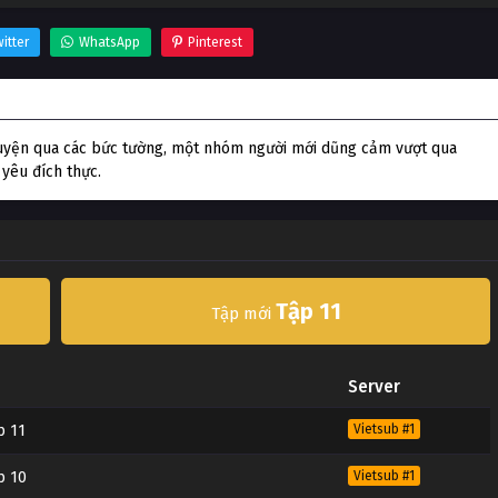
itter
WhatsApp
Pinterest
huyện qua các bức tường, một nhóm người mới dũng cảm vượt qua
 yêu đích thực.
Tập 11
Tập mới
Server
p 11
Vietsub #1
p 10
Vietsub #1