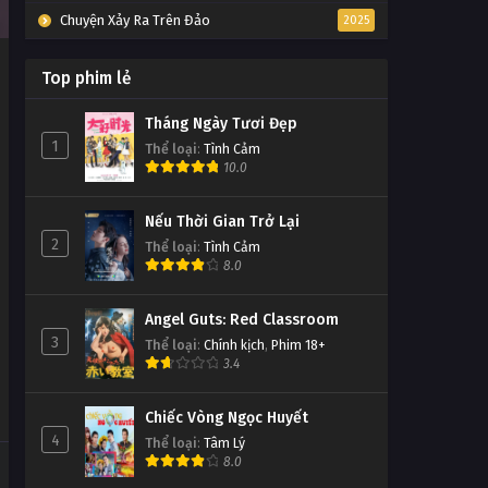
Chuyện Xảy Ra Trên Đảo
2025
Top phim lẻ
Tháng Ngày Tươi Đẹp
1
Thể loại
:
Tình Cảm
10.0
Nếu Thời Gian Trở Lại
2
Thể loại
:
Tình Cảm
8.0
Angel Guts: Red Classroom
3
Thể loại
:
Chính kịch
,
Phim 18+
3.4
Chiếc Vòng Ngọc Huyết
4
Thể loại
:
Tâm Lý
8.0