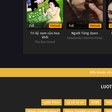
Ho
Full
Full
Vietsub
Vietsub
V
Tri kỷ nam của hoa
Người Từng Quen
khôi
Somebody I Used to Know
The Boy Friend
Điều khoản sử
LUOT
Lướt Phim
Lá số tử vi/
XX88
htt
https://gg88.shop/
https://gg88.cn.com/
htt