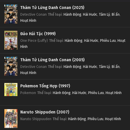
Thám Tử Lừng Danh Conan (2025)
Detective Conan
Thể loại
:
Hành Động
,
Hài Hước
,
Tâm Lý
,
Bí ẩn
,
Hoạt Hình
Đảo Hải Tặc (1999)
One Piece (Luffy)
Thể loại
:
Hành Động
,
Hài Hước
,
Phiêu Lưu
,
Hoạt
Hình
Thám Tử Lừng Danh Conan (2005)
Detective Conan
Thể loại
:
Hành Động
,
Hài Hước
,
Tâm Lý
,
Bí ẩn
,
Hoạt Hình
Pokemon Tổng Hợp (1997)
Pokemon
Thể loại
:
Hành Động
,
Hài Hước
,
Phiêu Lưu
,
Hoạt Hình
Naruto Shippuden (2007)
Naruto Shippuuden
Thể loại
:
Hành Động
,
Phiêu Lưu
,
Hoạt Hình