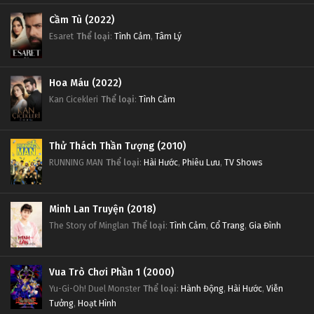
Cầm Tù (2022)
Esaret
Thể loại
:
Tình Cảm
,
Tâm Lý
Hoa Máu (2022)
Kan Cicekleri
Thể loại
:
Tình Cảm
Thử Thách Thần Tượng (2010)
RUNNING MAN
Thể loại
:
Hài Hước
,
Phiêu Lưu
,
TV Shows
Minh Lan Truyện (2018)
The Story of Minglan
Thể loại
:
Tình Cảm
,
Cổ Trang
,
Gia Đình
Vua Trò Chơi Phần 1 (2000)
Yu-Gi-Oh! Duel Monster
Thể loại
:
Hành Động
,
Hài Hước
,
Viễn
Tưởng
,
Hoạt Hình