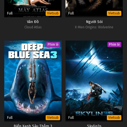
Full
Full
Vietsub
Vietsub
Vân Đồ
Người Sói
Cloud Atlas
X-Men Origins: Wolverine
Phim lẻ
Phim lẻ
Full
Full
Vietsub
Vietsub
Biển Xanh Sâu Thẳm 3
Skylin3s