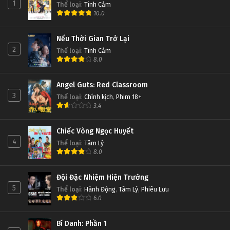
1
Thể loại
:
Tình Cảm
10.0
Nếu Thời Gian Trở Lại
2
Thể loại
:
Tình Cảm
8.0
Angel Guts: Red Classroom
3
Thể loại
:
Chính kịch
,
Phim 18+
3.4
Chiếc Vòng Ngọc Huyết
4
Thể loại
:
Tâm Lý
8.0
Đội Đặc Nhiệm Hiện Trường
5
Thể loại
:
Hành Động
,
Tâm Lý
,
Phiêu Lưu
6.0
Bí Danh: Phần 1