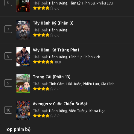
6
Thể loại
:
Hành Động
,
Tâm Lý
,
Hình Sự
,
Phiêu Lưu
8.0
Tây Hành Kỷ (Phần 3)
7
Thể loại
:
Hành Động
8.0
Vây Hãm: Kẻ Trừng Phạt
8
Thể loại
:
Hành Động
,
Hình Sự
,
Chính kịch
10.0
Trạng Cãi (Phần 13)
9
Thể loại
:
Tình Cảm
,
Hài Hước
,
Phiêu Lưu
,
Gia Đình
8.0
Avengers: Cuộc Chiến Bí Mật
10
Thể loại
:
Hành Động
,
Viễn Tưởng
,
Khoa Học
8.0
Top phim bộ