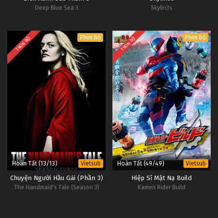
Deep Blue Sea 3
Skylin3s
Phim bộ
Phim bộ
TRỌN BỘ
TRỌN BỘ
Hoàn Tất (13/13)
Hoàn Tất (49/49)
Vietsub
Vietsub
Chuyện Người Hầu Gái (Phần 3)
Hiệp Sĩ Mặt Nạ Build
The Handmaid's Tale (Season 3)
Kamen Rider Build