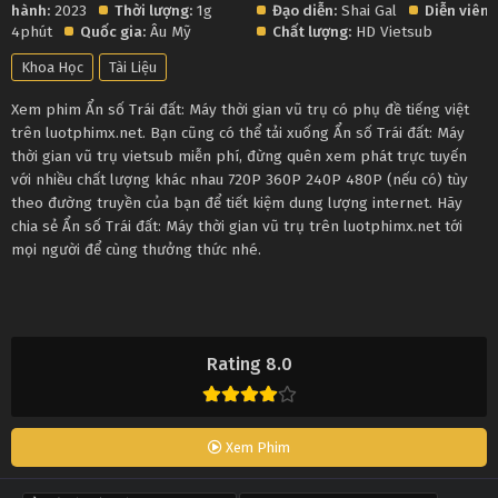
hành:
2023
Thời lượng:
1g
Đạo diễn:
Shai Gal
Diễn viên:
4phút
Quốc gia:
Âu Mỹ
Chất lượng:
HD Vietsub
Khoa Học
Tài Liệu
Xem phim Ẩn số Trái đất: Máy thời gian vũ trụ có phụ đề tiếng việt
trên luotphimx.net. Bạn cũng có thể tải xuống Ẩn số Trái đất: Máy
thời gian vũ trụ vietsub miễn phí, đừng quên xem phát trực tuyến
với nhiều chất lượng khác nhau 720P 360P 240P 480P (nếu có) tùy
theo đường truyền của bạn để tiết kiệm dung lượng internet. Hãy
chia sẻ Ẩn số Trái đất: Máy thời gian vũ trụ trên luotphimx.net tới
mọi người để cùng thưởng thức nhé.
Rating 8.0
Xem Phim