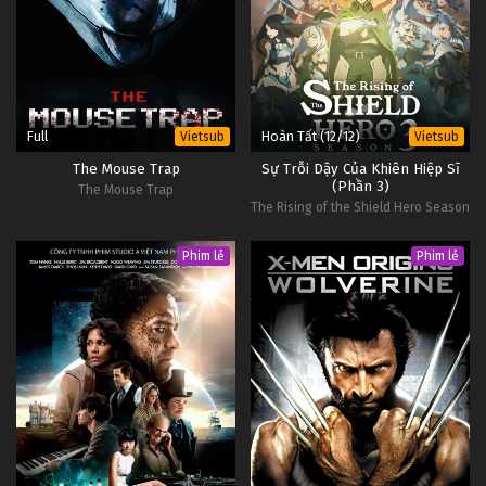
Full
Hoàn Tất (12/12)
Vietsub
Vietsub
The Mouse Trap
Sự Trỗi Dậy Của Khiên Hiệp Sĩ
(Phần 3)
The Mouse Trap
The Rising of the Shield Hero Season
3
Phim lẻ
Phim lẻ