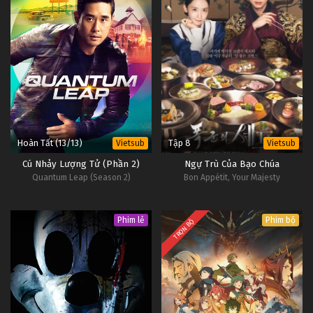
Hoàn Tất (13/13)
Tập 8
Vietsub
Vietsub
Cú Nhảy Lượng Tử (Phần 2)
Ngự Trù Của Bạo Chúa
Quantum Leap (Season 2)
Bon Appétit, Your Majesty
Phim lẻ
Phim bộ
TRỌN BỘ