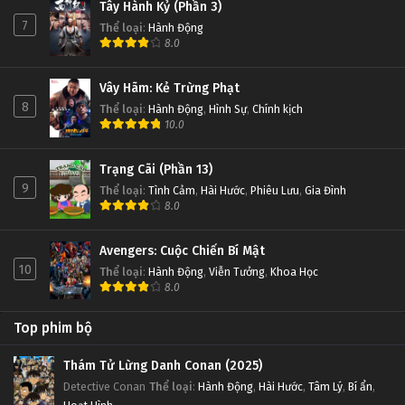
Tây Hành Kỷ (Phần 3)
7
Thể loại
:
Hành Động
8.0
Vây Hãm: Kẻ Trừng Phạt
8
Thể loại
:
Hành Động
,
Hình Sự
,
Chính kịch
10.0
Trạng Cãi (Phần 13)
9
Thể loại
:
Tình Cảm
,
Hài Hước
,
Phiêu Lưu
,
Gia Đình
8.0
Avengers: Cuộc Chiến Bí Mật
10
Thể loại
:
Hành Động
,
Viễn Tưởng
,
Khoa Học
8.0
Top phim bộ
Thám Tử Lừng Danh Conan (2025)
Detective Conan
Thể loại
:
Hành Động
,
Hài Hước
,
Tâm Lý
,
Bí ẩn
,