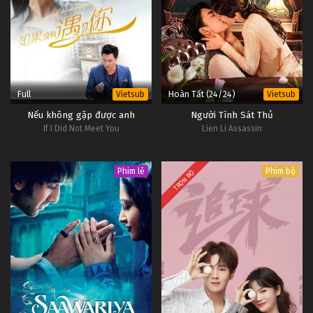
#1
31
Cẩm Tâm Tựa Ngọc Tập 31
Vietsub
#1
Full
Hoàn Tất (24/24)
Vietsub
Vietsub
Nếu không gặp được anh
Người Tình Sát Thủ
If I Did Not Meet You
Lien Li Assassin
Phim lẻ
Phim bộ
TRỌN BỘ