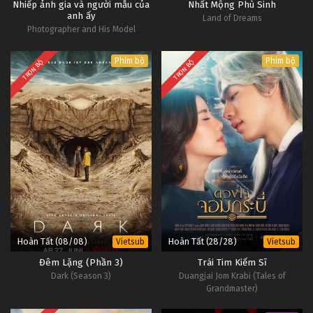
Nhiếp ảnh gia và người mẫu của
Nhất Mộng Phù Sinh
anh ấy
Land of Dreams
Photographer and His Model
Phim bộ
Phim bộ
TRỌN BỘ
TRỌN BỘ
Hoàn Tất (08/08)
Hoàn Tất (28/28)
Vietsub
Vietsub
Đêm Lặng (Phần 3)
Trái Tim Kiếm Sĩ
Dark (Season 3)
Duangjai Jom Krabi (Tales of
Grandmaster)