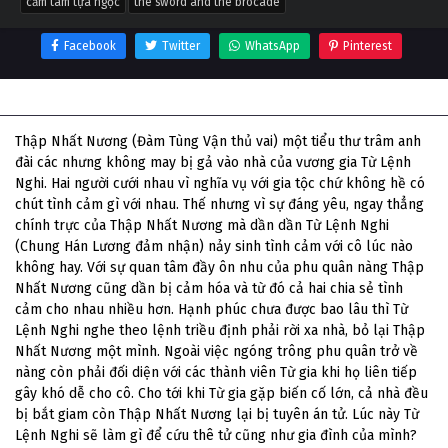
cẩm tâm tựa ngọc
the sword and the brocade
Facebook
Twitter
WhatsApp
Pinterest
Thông tin phim Cẩm Tâm Tựa Ngọc
Thập Nhất Nương (Đàm Tùng Vận thủ vai) một tiểu thư trâm anh
đài các nhưng không may bị gả vào nhà của vương gia Từ Lệnh
Nghi. Hai người cưới nhau vì nghĩa vụ với gia tộc chứ không hề có
chút tình cảm gì với nhau. Thế nhưng vì sự đáng yêu, ngay thẳng
chính trực của Thập Nhất Nương mà dần dần Từ Lệnh Nghi
(Chung Hán Lương đảm nhận) nảy sinh tình cảm với cô lúc nào
không hay. Với sự quan tâm đầy ôn nhu của phu quân nàng Thập
Nhất Nương cũng dần bị cảm hóa và từ đó cả hai chia sẻ tình
cảm cho nhau nhiều hơn. Hạnh phúc chưa được bao lâu thì Từ
Lệnh Nghi nghe theo lệnh triều định phải rời xa nhà, bỏ lại Thập
Nhất Nương một mình. Ngoài việc ngóng trông phu quân trở về
nàng còn phải đối diện với các thành viên Từ gia khi họ liên tiếp
gây khó dễ cho cô. Cho tới khi Từ gia gặp biến cố lớn, cả nhà đều
bị bắt giam còn Thập Nhất Nương lại bị tuyên án tử. Lúc này Từ
Lệnh Nghi sẽ làm gì để cứu thê tử cũng như gia đình của mình?