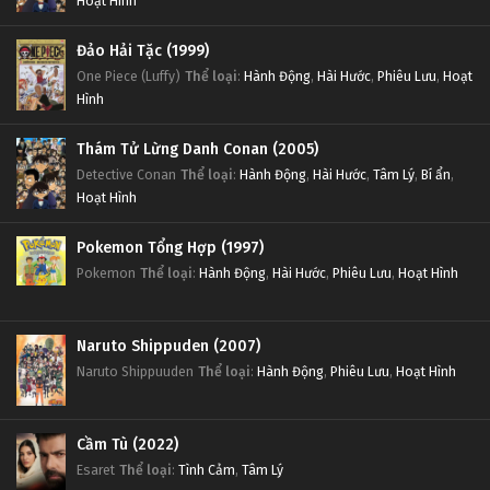
Hoạt Hình
Đảo Hải Tặc (1999)
One Piece (Luffy)
Thể loại
:
Hành Động
,
Hài Hước
,
Phiêu Lưu
,
Hoạt
Hình
Thám Tử Lừng Danh Conan (2005)
Detective Conan
Thể loại
:
Hành Động
,
Hài Hước
,
Tâm Lý
,
Bí ẩn
,
Hoạt Hình
Pokemon Tổng Hợp (1997)
Pokemon
Thể loại
:
Hành Động
,
Hài Hước
,
Phiêu Lưu
,
Hoạt Hình
Naruto Shippuden (2007)
Naruto Shippuuden
Thể loại
:
Hành Động
,
Phiêu Lưu
,
Hoạt Hình
Cầm Tù (2022)
Esaret
Thể loại
:
Tình Cảm
,
Tâm Lý