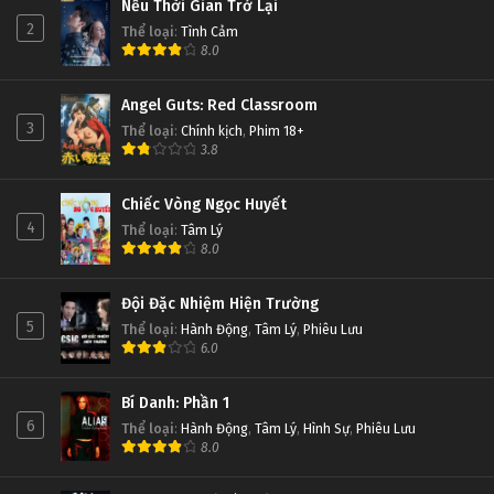
Nếu Thời Gian Trở Lại
2
Thể loại
:
Tình Cảm
8.0
Angel Guts: Red Classroom
3
Thể loại
:
Chính kịch
,
Phim 18+
3.8
Chiếc Vòng Ngọc Huyết
4
Thể loại
:
Tâm Lý
8.0
Đội Đặc Nhiệm Hiện Trường
5
Thể loại
:
Hành Động
,
Tâm Lý
,
Phiêu Lưu
6.0
Bí Danh: Phần 1
6
Thể loại
:
Hành Động
,
Tâm Lý
,
Hình Sự
,
Phiêu Lưu
8.0