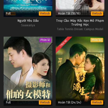
Full
Hoàn Tất (10/10)
Vietsub
Vietsub
Người Yêu Dấu
Truy Cầu: Máy Rắc Kẹo Mô Phạm
Trường Học
Saawariya
Table Tennis Dream: Campus Model
Lovers
Phim lẻ
Phim bộ
TRỌN BỘ
Full
Hoàn Tất (24/24)
Vietsub
Vietsub