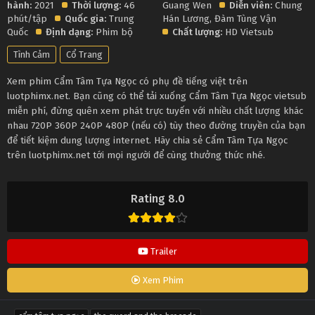
hành:
2021
Thời lượng:
46
Guang Wen
Diễn viên:
Chung
phút/tập
Quốc gia:
Trung
Hán Lương
,
Đàm Tùng Vận
Quốc
Định dạng:
Phim bộ
Chất lượng:
HD Vietsub
Tình Cảm
Cổ Trang
Xem phim Cẩm Tâm Tựa Ngọc có phụ đề tiếng việt trên
luotphimx.net. Bạn cũng có thể tải xuống Cẩm Tâm Tựa Ngọc vietsub
miễn phí, đừng quên xem phát trực tuyến với nhiều chất lượng khác
nhau 720P 360P 240P 480P (nếu có) tùy theo đường truyền của bạn
để tiết kiệm dung lượng internet. Hãy chia sẻ Cẩm Tâm Tựa Ngọc
trên luotphimx.net tới mọi người để cùng thưởng thức nhé.
Rating 8.0
Trailer
Xem Phim