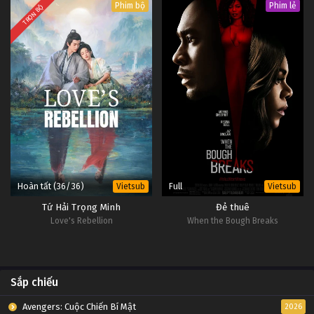
Phim bộ
Phim lẻ
TRỌN BỘ
Hoàn tất (36/36)
Full
Vietsub
Vietsub
Tứ Hải Trọng Minh
Đẻ thuê
Love's Rebellion
When the Bough Breaks
Sắp chiếu
Avengers: Cuộc Chiến Bí Mật
2026