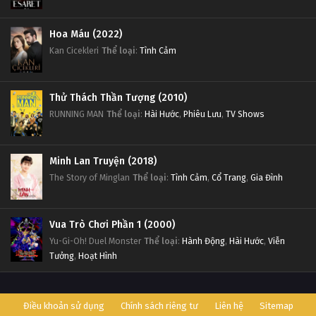
Hoa Máu (2022)
Kan Cicekleri
Thể loại
:
Tình Cảm
Thử Thách Thần Tượng (2010)
RUNNING MAN
Thể loại
:
Hài Hước
,
Phiêu Lưu
,
TV Shows
Minh Lan Truyện (2018)
The Story of Minglan
Thể loại
:
Tình Cảm
,
Cổ Trang
,
Gia Đình
Vua Trò Chơi Phần 1 (2000)
Yu-Gi-Oh! Duel Monster
Thể loại
:
Hành Động
,
Hài Hước
,
Viễn
Tưởng
,
Hoạt Hình
Điều khoản sử dụng
Chính sách riêng tư
Liên hệ
Sitemap