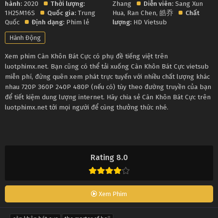
hành:
2020
Thời lượng:
Zhang
Diễn viên:
Sang Xun
1H25M16S
Quốc gia:
Trung
Hua
,
Ran Chen
,
皓乔
Chất
Quốc
Định dạng:
Phim lẻ
lượng:
HD Vietsub
Hành Động
Xem phim Càn Khôn Bát Cực có phụ đề tiếng việt trên
luotphimx.net. Bạn cũng có thể tải xuống Càn Khôn Bát Cực vietsub
miễn phí, đừng quên xem phát trực tuyến với nhiều chất lượng khác
nhau 720P 360P 240P 480P (nếu có) tùy theo đường truyền của bạn
để tiết kiệm dung lượng internet. Hãy chia sẻ Càn Khôn Bát Cực trên
luotphimx.net tới mọi người để cùng thưởng thức nhé.
Rating 8.0
Xem Phim