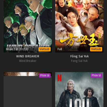
Hoàn Tất (13/13)
Full
Vietsub
Vietsub
WIND BREAKER
Fông Sai Yuk
Wind Breaker
Fong Sai Yuk
Phim lẻ
Phim lẻ