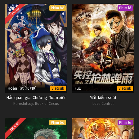
Phim bộ
Phim lẻ
TRỌN BỘ
Hoàn Tất (10/10)
Full
Vietsub
Vietsub
Hắc quản gia: Chương đoàn xiếc
Mất kiểm soát
Kuroshitsuji: Book of Circus
Lose Control
Phim bộ
Phim lẻ
TRỌN BỘ