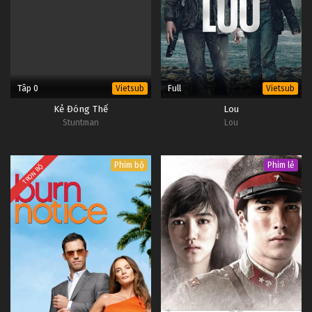
Tâp 0
Full
Vietsub
Vietsub
Kẻ Đóng Thế
Lou
Stuntman
Lou
Phim bộ
Phim lẻ
TRỌN BỘ