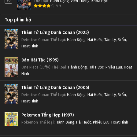
10
Thể loại
:
Hành Động
,
Viễn Tưởng
,
Khoa Học
8.0
Top phim bộ
Thám Tử Lừng Danh Conan (2025)
Detective Conan
Thể loại
:
Hành Động
,
Hài Hước
,
Tâm Lý
,
Bí ẩn
,
Hoạt Hình
Đảo Hải Tặc (1999)
One Piece (Luffy)
Thể loại
:
Hành Động
,
Hài Hước
,
Phiêu Lưu
,
Hoạt
Hình
Thám Tử Lừng Danh Conan (2005)
Detective Conan
Thể loại
:
Hành Động
,
Hài Hước
,
Tâm Lý
,
Bí ẩn
,
Hoạt Hình
Pokemon Tổng Hợp (1997)
Pokemon
Thể loại
:
Hành Động
,
Hài Hước
,
Phiêu Lưu
,
Hoạt Hình