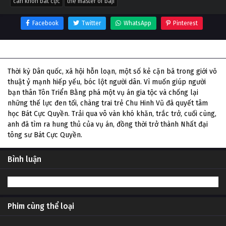
càn khôn bát cực
the master of baji
Facebook
Twitter
WhatsApp
Pinterest
Thông tin phim Càn Khôn Bát Cực
Thời kỳ Dân quốc, xã hội hỗn loạn, một số kẻ cặn bã trong giới võ
thuật ỷ mạnh hiếp yếu, bóc lột người dân. Vì muốn giúp người
bạn thân Tôn Triển Bằng phá một vụ án gia tộc và chống lại
những thế lực đen tối, chàng trai trẻ Chu Hinh Vũ đã quyết tâm
học Bát Cực Quyền. Trải qua vô vàn khó khăn, trắc trở, cuối cùng,
anh đã tìm ra hung thủ của vụ án, đồng thời trở thành Nhất đại
tông sư Bát Cực Quyền.
Bình luận
Phim cùng thể loại