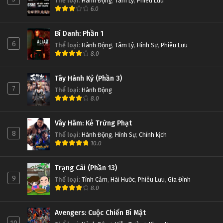
Thể loại
:
Hành Động
,
Tâm Lý
,
Phiêu Lưu
6.0
Bí Danh: Phần 1
6
Thể loại
:
Hành Động
,
Tâm Lý
,
Hình Sự
,
Phiêu Lưu
8.0
Tây Hành Kỷ (Phần 3)
7
Thể loại
:
Hành Động
8.0
Vây Hãm: Kẻ Trừng Phạt
8
Thể loại
:
Hành Động
,
Hình Sự
,
Chính kịch
10.0
Trạng Cãi (Phần 13)
9
Thể loại
:
Tình Cảm
,
Hài Hước
,
Phiêu Lưu
,
Gia Đình
8.0
Avengers: Cuộc Chiến Bí Mật