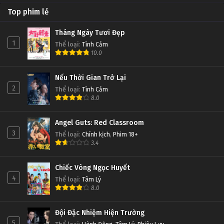
Top phim lẻ
Tháng Ngày Tươi Đẹp
1
Thể loại
:
Tình Cảm
10.0
Nếu Thời Gian Trở Lại
2
Thể loại
:
Tình Cảm
8.0
Angel Guts: Red Classroom
3
Thể loại
:
Chính kịch
,
Phim 18+
3.4
Chiếc Vòng Ngọc Huyết
4
Thể loại
:
Tâm Lý
8.0
Đội Đặc Nhiệm Hiện Trường
5