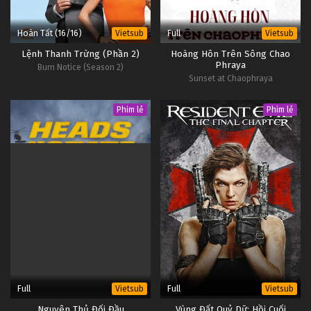
Hoàn Tất (16/16)
Full
Vietsub
Vietsub
Lệnh Thanh Trừng (Phần 2)
Hoàng Hôn Trên Sông Chao
Phraya
Burn Notice (Season 2)
Sunset at Chaophraya
Phim lẻ
Phim lẻ
Full
Full
Vietsub
Vietsub
Nguyên Thủ Đối Đầu
Vùng Đất Quỷ Dữ: Hồi Cuối