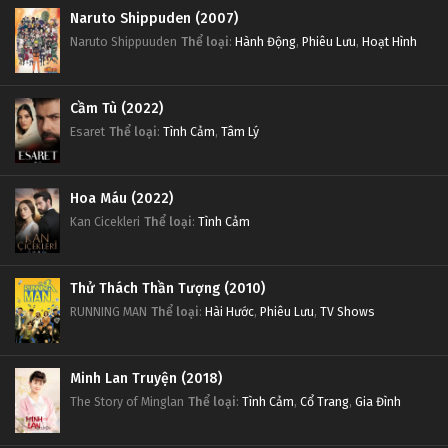
Naruto Shippuden (2007)
Naruto Shippuuden
Thể loại
:
Hành Động
,
Phiêu Lưu
,
Hoạt Hình
Cầm Tù (2022)
Esaret
Thể loại
:
Tình Cảm
,
Tâm Lý
Hoa Máu (2022)
Kan Cicekleri
Thể loại
:
Tình Cảm
Thử Thách Thần Tượng (2010)
RUNNING MAN
Thể loại
:
Hài Hước
,
Phiêu Lưu
,
TV Shows
Minh Lan Truyện (2018)
The Story of Minglan
Thể loại
:
Tình Cảm
,
Cổ Trang
,
Gia Đình