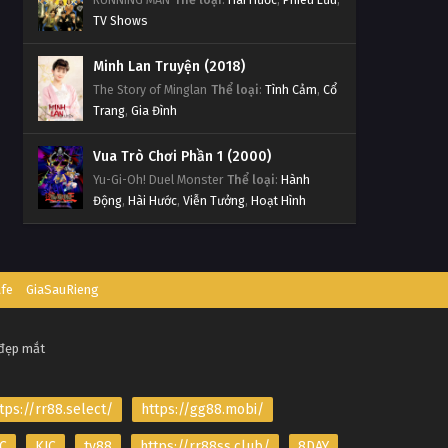
TV Shows
Minh Lan Truyện (2018)
The Story of Minglan
Thể loại
:
Tình Cảm
,
Cổ
Trang
,
Gia Đình
Vua Trò Chơi Phần 1 (2000)
Yu-Gi-Oh! Duel Monster
Thể loại
:
Hành
Động
,
Hài Hước
,
Viễn Tưởng
,
Hoạt Hình
afe
GiaSauRieng
 đẹp mắt
tps://rr88.select/
https://gg88.mobi/
C
KJC
tv88
https://rr88ss.club/
8DAY