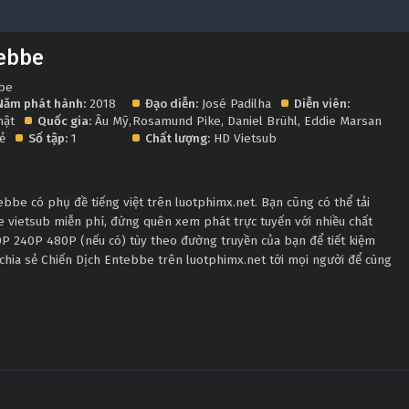
tebbe
bbe
Năm phát hành:
2018
Đạo diễn:
José Padilha
Diễn viên:
hật
Quốc gia:
Âu Mỹ
,
Rosamund Pike
,
Daniel Brühl
,
Eddie Marsan
lẻ
Số tập:
1
Chất lượng:
HD Vietsub
be có phụ đề tiếng việt trên luotphimx.net. Bạn cũng có thể tải
 vietsub miễn phí, đừng quên xem phát trực tuyến với nhiều chất
P 240P 480P (nếu có) tùy theo đường truyền của bạn để tiết kiệm
chia sẻ Chiến Dịch Entebbe trên luotphimx.net tới mọi người để cùng