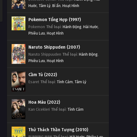
Hước
,
Tâm Lý
,
Bí ẩn
,
Hoạt Hình
Pokemon Tổng Hợp (1997)
Pokemon
Thể loại
:
Hành Động
,
Hài Hước
,
Phiêu Lưu
,
Hoạt Hình
Naruto Shippuden (2007)
Naruto Shippuuden
Thể loại
:
Hành Động
,
Phiêu Lưu
,
Hoạt Hình
Cầm Tù (2022)
Esaret
Thể loại
:
Tình Cảm
,
Tâm Lý
Hoa Máu (2022)
Kan Cicekleri
Thể loại
:
Tình Cảm
Thử Thách Thần Tượng (2010)
RUNNING MAN
Thể loại
:
Hài Hước
,
Phiêu Lưu
,