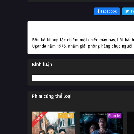
Facebook
Tw
Thông tin phim Chiến Dịch Entebbe
Bốn kẻ không tặc chiếm một chiếc máy bay, bắt hành 
Uganda năm 1976, nhằm giải phóng hàng chục người Pa
Bình luận
Phim cùng thể loại
TRỌN BỘ
Phim bộ
Phim lẻ