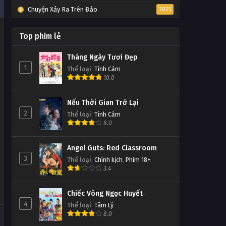
Chuyện Xảy Ra Trên Đảo
2025
Top phim lẻ
Tháng Ngày Tươi Đẹp
1
Thể loại
:
Tình Cảm
10.0
Nếu Thời Gian Trở Lại
2
Thể loại
:
Tình Cảm
8.0
Angel Guts: Red Classroom
3
Thể loại
:
Chính kịch
,
Phim 18+
3.4
Chiếc Vòng Ngọc Huyết
4
Thể loại
:
Tâm Lý
8.0