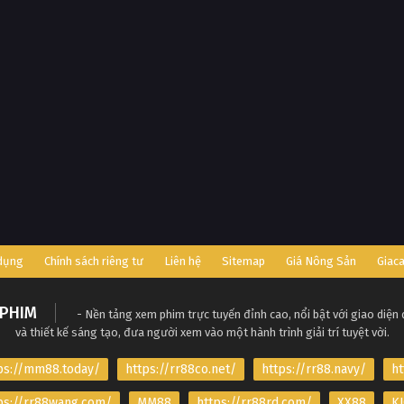
 dụng
Chính sách riêng tư
Liên hệ
Sitemap
Giá Nông Sản
Giac
PHIM
- Nền tảng xem phim trực tuyến đỉnh cao, nổi bật với giao diện
và thiết kế sáng tạo, đưa người xem vào một hành trình giải trí tuyệt vời.
ps://mm88.today/
https://rr88co.net/
https://rr88.navy/
ht
ps://rr88wang.com/
MM88
https://rr88rd.com/
XX88
KJ