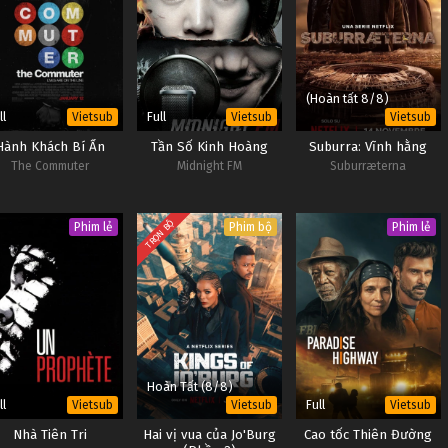
(Hoàn tất 8/8)
ll
Full
Vietsub
Vietsub
Vietsub
Hành Khách Bí Ẩn
Tần Số Kinh Hoàng
Suburra: Vĩnh hằng
The Commuter
Midnight FM
Suburræterna
TRỌN BỘ
Phim lẻ
Phim bộ
Phim lẻ
Hoàn Tất (8/8)
ll
Full
Vietsub
Vietsub
Vietsub
Nhà Tiên Tri
Hai vị vua của Jo'Burg
Cao tốc Thiên Đường