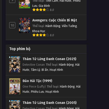
9
Thể loại
:
Tình Cảm
,
Hài Hước
,
Phiêu
Lưu
,
Gia Đình
8.0
Avengers: Cuộc Chiến Bí Mật
10
Thể loại
:
Hành Động
,
Viễn Tưởng
,
Khoa Học
8.0
Top phim bộ
Thám Tử Lừng Danh Conan (2025)
Detective Conan
Thể loại
:
Hành Động
,
Hài
Hước
,
Tâm Lý
,
Bí ẩn
,
Hoạt Hình
Đảo Hải Tặc (1999)
One Piece (Luffy)
Thể loại
:
Hành Động
,
Hài
Hước
,
Phiêu Lưu
,
Hoạt Hình
Thám Tử Lừng Danh Conan (2005)
Detective Conan
Thể loại
:
Hành Động
,
Hài