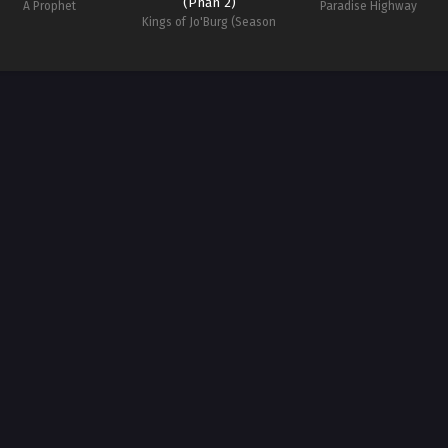
(Phần 2)
A Prophet
Paradise Highway
Kings of Jo'Burg (Season
2)