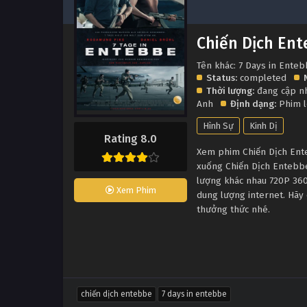
Chiến Dịch En
Tên khác: 7 Days in Ente
Status:
completed
Thời lượng:
đang cập n
Anh
Định dạng:
Phim 
Hình Sự
Kinh Dị
Rating 8.0
Xem phim Chiến Dịch Enteb
xuống Chiến Dịch Entebbe
lượng khác nhau 720P 360
Xem Phim
dung lượng internet. Hãy 
thưởng thức nhé.
chiến dịch entebbe
7 days in entebbe