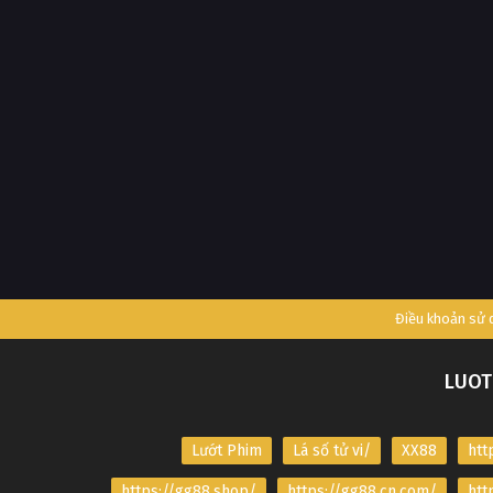
Điều khoản sử
LUOT
Lướt Phim
Lá số tử vi/
XX88
htt
https://gg88.shop/
https://gg88.cn.com/
htt