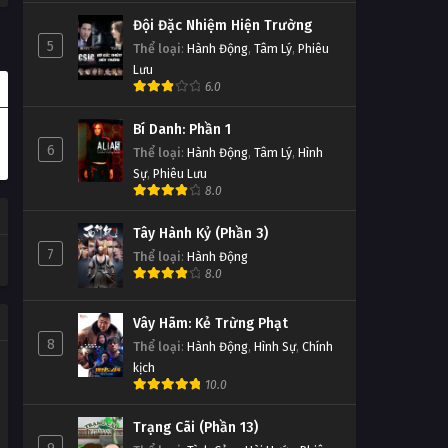
Đội Đặc Nhiệm Hiện Trường
5
Thể loại
:
Hành Động
,
Tâm Lý
,
Phiêu
Lưu
6.0
Bí Danh: Phần 1
6
Thể loại
:
Hành Động
,
Tâm Lý
,
Hình
Sự
,
Phiêu Lưu
8.0
Tây Hành Kỷ (Phần 3)
7
Thể loại
:
Hành Động
8.0
Vây Hãm: Kẻ Trừng Phạt
8
Thể loại
:
Hành Động
,
Hình Sự
,
Chính
kịch
10.0
Trạng Cãi (Phần 13)