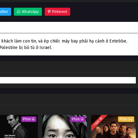
itter
WhatsApp
Pinterest
khách làm con tin, và ép chiếc máy bay phải hạ cánh ở Entebbe,
lestine bị bỏ tù ở Israel.
TRỌN BỘ
Phim lẻ
Phim lẻ
Phim bộ