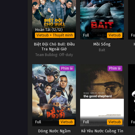
Hoàn Tất (12/12)
Full
Fu
Vietsub + Thuyết minh
Vietsub
Biệt Đội Chó Bull: Điều
Mồi Sống
Tra Ngoài Giờ
Bait
Team Bulldog: Off-duty
Investigation
Phim lẻ
Phim lẻ
Full
Full
Fu
Vietsub
Vietsub
Dòng Nước Ngầm
Kẻ Yêu Nước Cuồng Tín