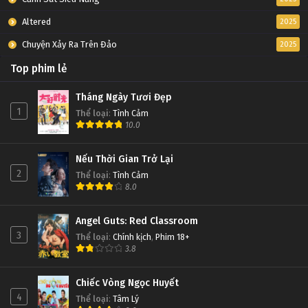
Altered
2025
Chuyện Xảy Ra Trên Đảo
2025
Top phim lẻ
Tháng Ngày Tươi Đẹp
1
Thể loại
:
Tình Cảm
10.0
Nếu Thời Gian Trở Lại
2
Thể loại
:
Tình Cảm
8.0
Angel Guts: Red Classroom
3
Thể loại
:
Chính kịch
,
Phim 18+
3.8
Chiếc Vòng Ngọc Huyết
4
Thể loại
:
Tâm Lý