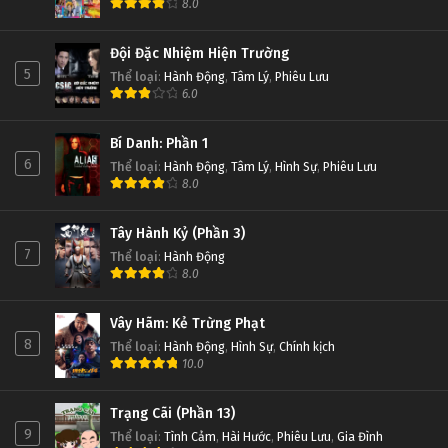
8.0
Đội Đặc Nhiệm Hiện Trường
5
Thể loại
:
Hành Động
,
Tâm Lý
,
Phiêu Lưu
6.0
Bí Danh: Phần 1
6
Thể loại
:
Hành Động
,
Tâm Lý
,
Hình Sự
,
Phiêu Lưu
8.0
Tây Hành Kỷ (Phần 3)
7
Thể loại
:
Hành Động
8.0
Vây Hãm: Kẻ Trừng Phạt
8
Thể loại
:
Hành Động
,
Hình Sự
,
Chính kịch
10.0
Trạng Cãi (Phần 13)
9
Thể loại
:
Tình Cảm
,
Hài Hước
,
Phiêu Lưu
,
Gia Đình