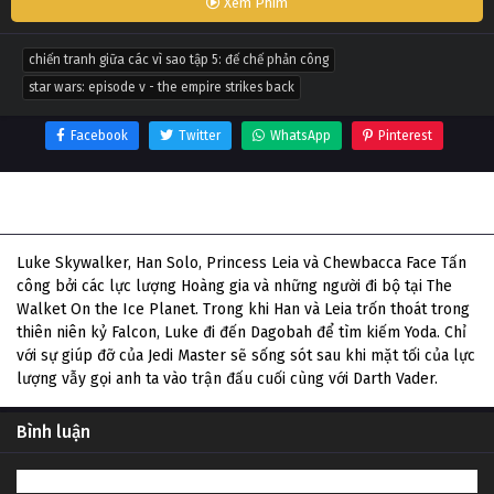
Xem Phim
chiến tranh giữa các vì sao tập 5: đế chế phản công
star wars: episode v - the empire strikes back
Facebook
Twitter
WhatsApp
Pinterest
Thông tin phim Chiến Tranh Giữa Các Vì Sao Tập 5: Đế Chế
Phản Công
Luke Skywalker, Han Solo, Princess Leia và Chewbacca Face Tấn
công bởi các lực lượng Hoàng gia và những người đi bộ tại The
Walket On the Ice Planet. Trong khi Han và Leia trốn thoát trong
thiên niên kỷ Falcon, Luke đi đến Dagobah để tìm kiếm Yoda. Chỉ
với sự giúp đỡ của Jedi Master sẽ sống sót sau khi mặt tối của lực
lượng vẫy gọi anh ta vào trận đấu cuối cùng với Darth Vader.
Bình luận