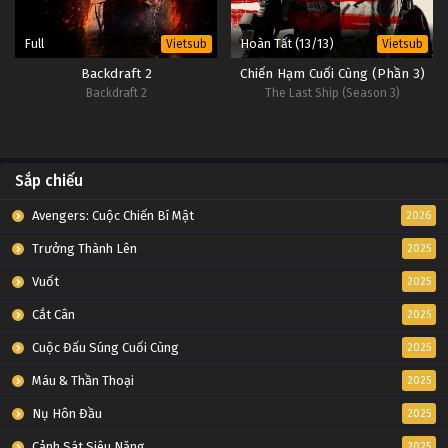
Full
Hoàn Tất (13/13)
Vietsub
Vietsub
Backdraft 2
Chiến Hạm Cuối Cùng (Phần 3)
Backdraft 2
The Last Ship (Season 3)
Sắp chiếu
Avengers: Cuộc Chiến Bí Mật
2026
Trưởng Thành Lên
2025
Vuốt
2025
Cắt Cân
2025
Cuộc Đấu Súng Cuối Cùng
2025
Máu & Thần Thoại
2025
Nụ Hôn Đầu
2025
Cảnh Sát Siêu Năng
2025