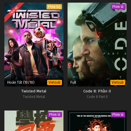
Phim bộ
Phim lẻ
TRỌN BỘ
Hoàn Tất (10/10)
Full
Vietsub
Vietsub
Twisted Metal
Code 8: Phần II
Twisted Metal
Code 8 Part II
Phim lẻ
Phim lẻ