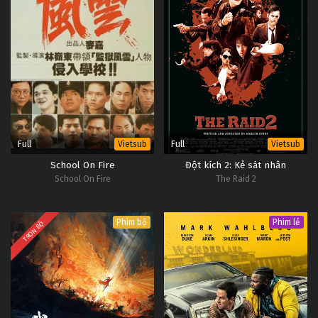
Full
Full
Vietsub
Vietsub
School On Fire
Đột kích 2: Kẻ sát nhân
School On Fire
The Raid 2
Phim bộ
Phim lẻ
TRỌN BỘ