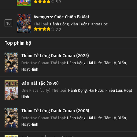
8.0
Avengers: Cuộc Chiến Bí Mật
10
Thể loại
:
Hành Động
,
Viễn Tưởng
,
Khoa Học
8.0
Top phim bộ
Thám Tử Lừng Danh Conan (2025)
Detective Conan
Thể loại
:
Hành Động
,
Hài Hước
,
Tâm Lý
,
Bí ẩn
,
Hoạt Hình
Đảo Hải Tặc (1999)
One Piece (Luffy)
Thể loại
:
Hành Động
,
Hài Hước
,
Phiêu Lưu
,
Hoạt
Hình
Thám Tử Lừng Danh Conan (2005)
Detective Conan
Thể loại
:
Hành Động
,
Hài Hước
,
Tâm Lý
,
Bí ẩn
,
Hoạt Hình