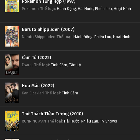
Pokemon Tổng Hợp (1997)
Pokemon
Thể loại
:
Hành Động
,
Hài Hước
,
Phiêu Lưu
,
Hoạt Hình
Naruto Shippuden (2007)
Naruto Shippuuden
Thể loại
:
Hành Động
,
Phiêu Lưu
,
Hoạt Hình
Cầm Tù (2022)
Esaret
Thể loại
:
Tình Cảm
,
Tâm Lý
Hoa Máu (2022)
Kan Cicekleri
Thể loại
:
Tình Cảm
Thử Thách Thần Tượng (2010)
RUNNING MAN
Thể loại
:
Hài Hước
,
Phiêu Lưu
,
TV Shows