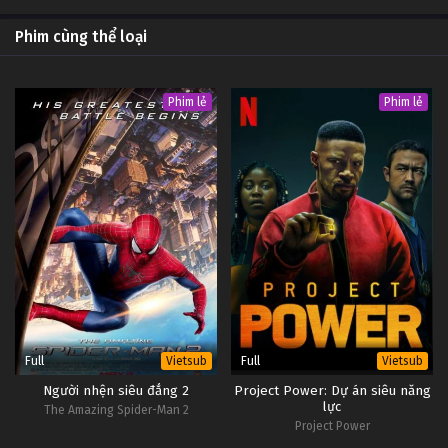
Phim cùng thể loại
Phim lẻ
Phim lẻ
Full
Full
Vietsub
Vietsub
Người nhện siêu đẳng 2
Project Power: Dự án siêu năng
lực
The Amazing Spider-Man 2
Project Power