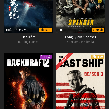
Hoàn Tất (40/40)
Full
Vietsub
Vietsub
Liệt Diễm
Công lý của Spenser
Burning Flames
Spenser Confidential
Phim lẻ
Phim bộ
TRỌN BỘ