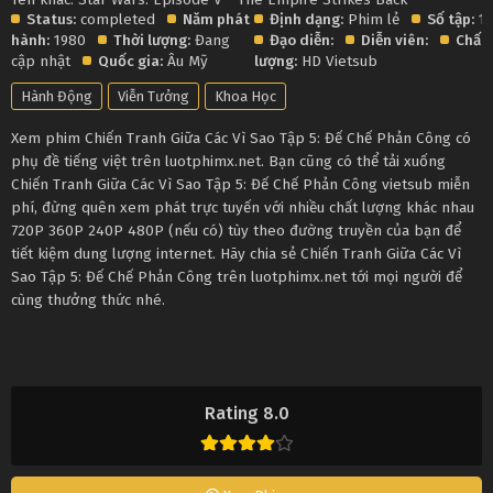
Status:
completed
Năm phát
Định dạng:
Phim lẻ
Số tập:
1
hành:
1980
Thời lượng:
Đang
Đạo diễn:
Diễn viên:
Chất
cập nhật
Quốc gia:
Âu Mỹ
lượng:
HD Vietsub
Hành Động
Viễn Tưởng
Khoa Học
Xem phim Chiến Tranh Giữa Các Vì Sao Tập 5: Đế Chế Phản Công có
phụ đề tiếng việt trên luotphimx.net. Bạn cũng có thể tải xuống
Chiến Tranh Giữa Các Vì Sao Tập 5: Đế Chế Phản Công vietsub miễn
phí, đừng quên xem phát trực tuyến với nhiều chất lượng khác nhau
720P 360P 240P 480P (nếu có) tùy theo đường truyền của bạn để
tiết kiệm dung lượng internet. Hãy chia sẻ Chiến Tranh Giữa Các Vì
Sao Tập 5: Đế Chế Phản Công trên luotphimx.net tới mọi người để
cùng thưởng thức nhé.
Rating 8.0