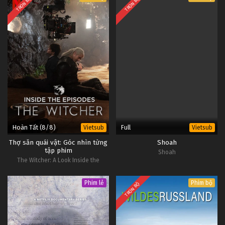
TRỌN BỘ
TRỌN BỘ
Hoàn Tất (8/8)
Full
Vietsub
Vietsub
Thợ săn quái vật: Góc nhìn từng
Shoah
tập phim
Shoah
The Witcher: A Look Inside the
Episodes
Phim lẻ
Phim bộ
TRỌN BỘ