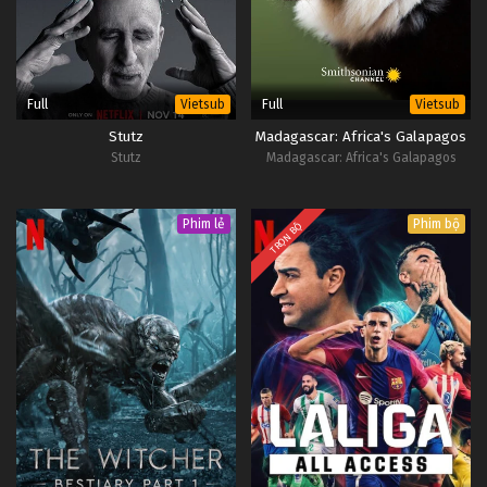
Full
Full
Vietsub
Vietsub
Stutz
Madagascar: Africa's Galapagos
Stutz
Madagascar: Africa's Galapagos
Phim lẻ
Phim bộ
TRỌN BỘ