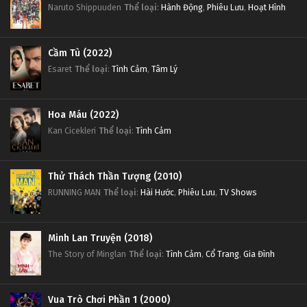
Naruto Shippuuden
Thể loại
:
Hành Động
,
Phiêu Lưu
,
Hoạt Hình
Cầm Tù (2022)
Esaret
Thể loại
:
Tình Cảm
,
Tâm Lý
Hoa Máu (2022)
Kan Cicekleri
Thể loại
:
Tình Cảm
Thử Thách Thần Tượng (2010)
RUNNING MAN
Thể loại
:
Hài Hước
,
Phiêu Lưu
,
TV Shows
Minh Lan Truyện (2018)
The Story of Minglan
Thể loại
:
Tình Cảm
,
Cổ Trang
,
Gia Đình
Vua Trò Chơi Phần 1 (2000)