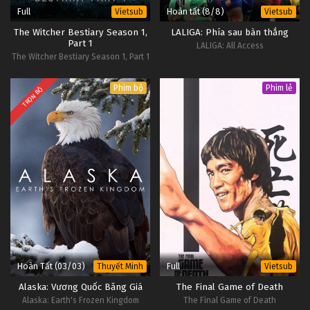
Full
Hoàn tất (8/8)
Vietsub
Vietsub
The Witcher Bestiary Season 1,
LALIGA: Phía sau bàn thắng
Part 1
LALIGA: All Access
The Witcher Bestiary Season 1, Part 1
Phim bộ
Phim lẻ
TRỌN BỘ
Hoàn Tất (03/03)
Full
Thuyết Minh
Vietsub
Alaska: Vương Quốc Băng Giá
The Final Game of Death
Alaska: Earth's Frozen Kingdom
The Final Game of Death