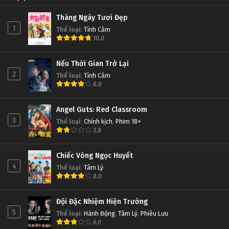
Tháng Ngày Tươi Đẹp
1
Thể loại
:
Tình Cảm
10.0
Nếu Thời Gian Trở Lại
2
Thể loại
:
Tình Cảm
8.0
Angel Guts: Red Classroom
3
Thể loại
:
Chính kịch
,
Phim 18+
3.8
Chiếc Vòng Ngọc Huyết
4
Thể loại
:
Tâm Lý
8.0
Đội Đặc Nhiệm Hiện Trường
5
Thể loại
:
Hành Động
,
Tâm Lý
,
Phiêu Lưu
6.0