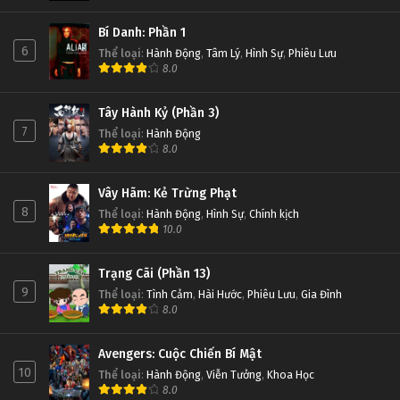
Bí Danh: Phần 1
6
Thể loại
:
Hành Động
,
Tâm Lý
,
Hình Sự
,
Phiêu Lưu
8.0
Tây Hành Kỷ (Phần 3)
7
Thể loại
:
Hành Động
8.0
Vây Hãm: Kẻ Trừng Phạt
8
Thể loại
:
Hành Động
,
Hình Sự
,
Chính kịch
10.0
Trạng Cãi (Phần 13)
9
Thể loại
:
Tình Cảm
,
Hài Hước
,
Phiêu Lưu
,
Gia Đình
8.0
Avengers: Cuộc Chiến Bí Mật
10
Thể loại
:
Hành Động
,
Viễn Tưởng
,
Khoa Học
8.0