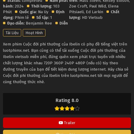
Status:
completed
Năm phát
viên:
Mats Steen
,
Kelsey Ellison
,
hành:
2024
Thời lượng:
103
Zoe Croft
,
Paul Wild
,
Elena
Phút
Quốc gia:
Na Uy
Định
Pitsiaeli
,
Ed Larkin
Chất
dạng:
Phim lẻ
Số tập:
1
lượng:
HD Vietsub
Đạo diễn:
Benjamin Ree
Diễn
Tài Liệu
Hoạt Hình
Xem phim Cuộc đời phi thường của Ibelin có phụ đề tiếng việt trên
luotphimx.net. Bạn cũng có thể tải xuống Cuộc đời phi thường của
Ibelin vietsub miễn phí, đừng quên xem phát trực tuyến với nhiều
chất lượng khác nhau 720P 360P 240P 480P (nếu có) tùy theo
đường truyền của bạn để tiết kiệm dung lượng internet. Hãy chia sẻ
Cuộc đời phi thường của Ibelin trên luotphimx.net tới mọi người để
cùng thưởng thức nhé.
Rating 8.0
Trailer