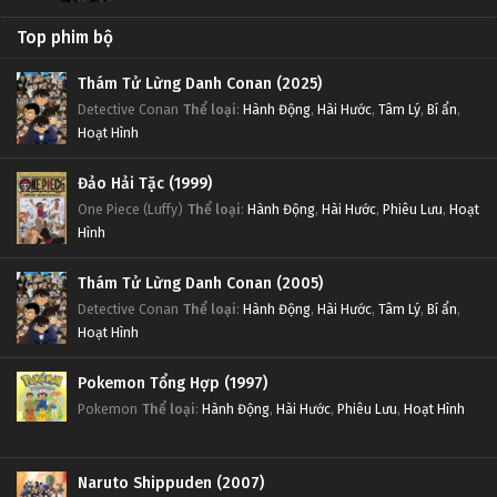
Top phim bộ
Thám Tử Lừng Danh Conan (2025)
Detective Conan
Thể loại
:
Hành Động
,
Hài Hước
,
Tâm Lý
,
Bí ẩn
,
Hoạt Hình
Đảo Hải Tặc (1999)
One Piece (Luffy)
Thể loại
:
Hành Động
,
Hài Hước
,
Phiêu Lưu
,
Hoạt
Hình
Thám Tử Lừng Danh Conan (2005)
Detective Conan
Thể loại
:
Hành Động
,
Hài Hước
,
Tâm Lý
,
Bí ẩn
,
Hoạt Hình
Pokemon Tổng Hợp (1997)
Pokemon
Thể loại
:
Hành Động
,
Hài Hước
,
Phiêu Lưu
,
Hoạt Hình
Naruto Shippuden (2007)