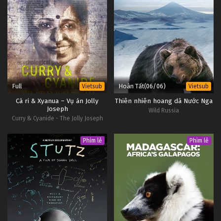
Full
Hoàn Tất(06/06)
Vietsub
Vietsub
Cà ri & Xyanua – Vụ án Jolly
Thiên nhiên hoang dã Nước Nga
Joseph
Wild Russia
Curry & Cyanide - The Jolly Joseph
Case
Phim lẻ
Phim lẻ