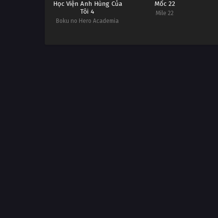
Học Viện Anh Hùng Của
Mốc 22
Tôi 4
Mile 22
Boku no Hero Academia
4th Season