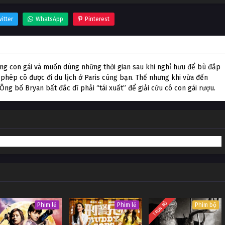
itter
WhatsApp
Pinterest
ơng con gái và muốn dùng những thời gian sau khi nghỉ hưu để bù đắp
o phép cô được đi du lịch ở Paris cùng bạn. Thế nhưng khi vừa đến
Ông bố Bryan bất đắc dĩ phải “tái xuất” để giải cứu cô con gái rượu.
TRỌN BỘ
Phim lẻ
Phim lẻ
Phim bộ