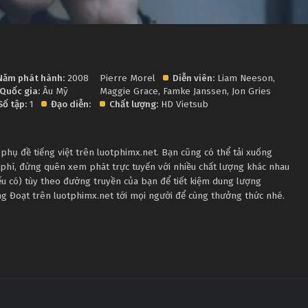
Năm phát hành:
2008
Pierre Morel
Diễn viên:
Liam Neeson
,
Quốc gia:
Âu Mỹ
Maggie Grace
,
Famke Janssen
,
Jon Gries
Số tập:
1
Đạo diễn:
Chất lượng:
HD Vietsub
hụ đề tiếng việt trên luotphimx.net. Bạn cũng có thể tải xuống
phí, đừng quên xem phát trực tuyến với nhiều chất lượng khác nhau
 có) tùy theo đường truyền của bạn để tiết kiệm dung lượng
ng Đoạt trên luotphimx.net tới mọi người để cùng thưởng thức nhé.