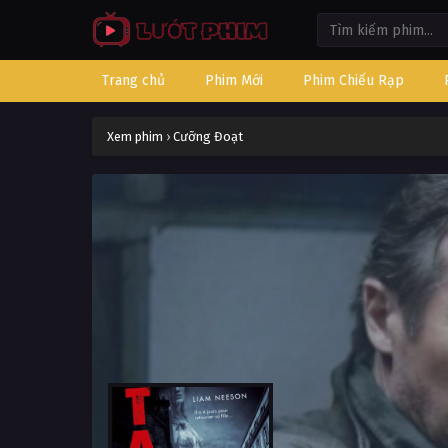
Trang chủ
Phim Mới
Phim Chiếu Rạp
Xem phim
›
Cưỡng Đoạt