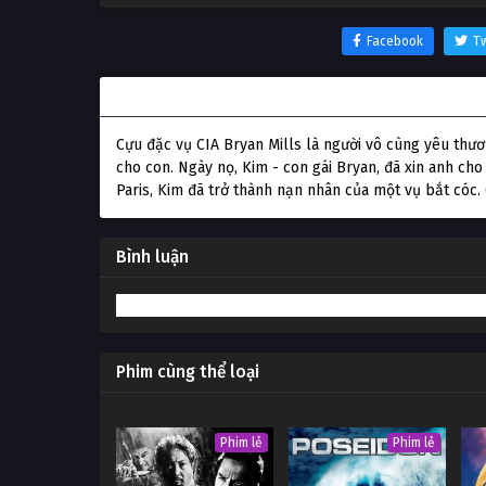
Facebook
Tw
Thông tin phim Cưỡng Đoạt
Cựu đặc vụ CIA Bryan Mills là người vô cùng yêu thư
cho con. Ngày nọ, Kim - con gái Bryan, đã xin anh ch
Paris, Kim đã trở thành nạn nhân của một vụ bắt cóc. 
Bình luận
Phim cùng thể loại
Phim lẻ
Phim lẻ