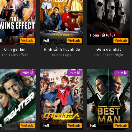
Hoàn Tất (6/6)
ll
Full
Vietsub
Vietsub
Vietsub
Chin gei bin
Hình cảnh huynh đệ
Đêm dài nhất
The Twins Effect
Buddy Cops
The Longest Night
Phim lẻ
Phim lẻ
Phim lẻ
ll
Full
Full
Vietsub
Vietsub
Vietsub