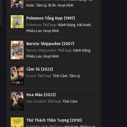
Hước
,
Tâm Lý
,
Bí ẩn
,
Hoạt Hình
Pokemon Tổng Hợp (1997)
Pokemon
Thể loại
:
Hành Động
,
Hài Hước
,
Phiêu Lưu
,
Hoạt Hình
Naruto Shippuden (2007)
Naruto Shippuuden
Thể loại
:
Hành Động
,
Phiêu Lưu
,
Hoạt Hình
Cầm Tù (2022)
Esaret
Thể loại
:
Tình Cảm
,
Tâm Lý
Hoa Máu (2022)
Kan Cicekleri
Thể loại
:
Tình Cảm
Thử Thách Thần Tượng (2010)
RUNNING MAN
Thể loại
:
Hài Hước
,
Phiêu Lưu
,