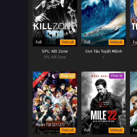
Full
Full
Fu
Vietsub
Vietsub
SPL: Kill Zone
Con Tàu Tuyệt Mệnh
SPL: Kill Zone
c
TRỌN BỘ
Phim bộ
Phim lẻ
Hoàn Tất (27/27)
Full
Fu
Vietsub
Vietsub