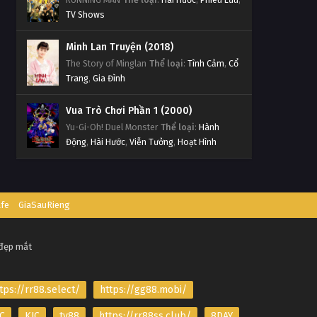
TV Shows
Minh Lan Truyện (2018)
The Story of Minglan
Thể loại
:
Tình Cảm
,
Cổ
Trang
,
Gia Đình
Vua Trò Chơi Phần 1 (2000)
Yu-Gi-Oh! Duel Monster
Thể loại
:
Hành
Động
,
Hài Hước
,
Viễn Tưởng
,
Hoạt Hình
afe
GiaSauRieng
 đẹp mắt
tps://rr88.select/
https://gg88.mobi/
C
KJC
tv88
https://rr88ss.club/
8DAY