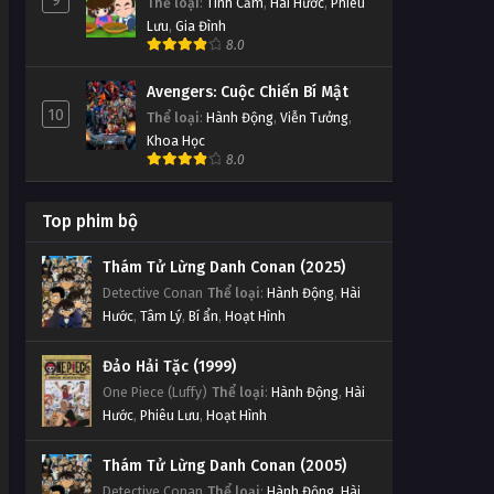
9
Thể loại
:
Tình Cảm
,
Hài Hước
,
Phiêu
Lưu
,
Gia Đình
8.0
Avengers: Cuộc Chiến Bí Mật
10
Thể loại
:
Hành Động
,
Viễn Tưởng
,
Khoa Học
8.0
Top phim bộ
Thám Tử Lừng Danh Conan (2025)
Detective Conan
Thể loại
:
Hành Động
,
Hài
Hước
,
Tâm Lý
,
Bí ẩn
,
Hoạt Hình
Đảo Hải Tặc (1999)
One Piece (Luffy)
Thể loại
:
Hành Động
,
Hài
Hước
,
Phiêu Lưu
,
Hoạt Hình
Thám Tử Lừng Danh Conan (2005)
Detective Conan
Thể loại
:
Hành Động
,
Hài