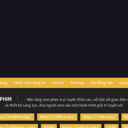
 dụng
Chính sách riêng tư
Liên hệ
Sitemap
Giá Nông Sản
Giac
PHIM
- Nền tảng xem phim trực tuyến đỉnh cao, nổi bật với giao diện
và thiết kế sáng tạo, đưa người xem vào một hành trình giải trí tuyệt vời.
ps://mm88.today/
https://rr88co.net/
https://rr88.navy/
ht
ps://rr88wang.com/
MM88
https://rr88rd.com/
XX88
KJ