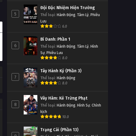
Đội Đặc Nhiệm Hiện Trường
5
Thể loại
:
Hành Động
,
Tâm Lý
,
Phiêu
Lưu
6.0
Bí Danh: Phần 1
6
Thể loại
:
Hành Động
,
Tâm Lý
,
Hình
Sự
,
Phiêu Lưu
8.0
Tây Hành Kỷ (Phần 3)
7
Thể loại
:
Hành Động
8.0
Vây Hãm: Kẻ Trừng Phạt
8
Thể loại
:
Hành Động
,
Hình Sự
,
Chính
kịch
10.0
Trạng Cãi (Phần 13)