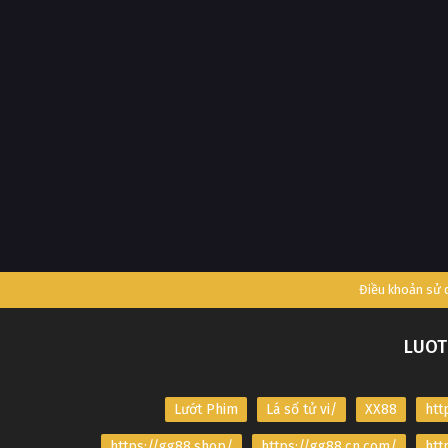
Điều khoản sử
LUOT
Lướt Phim
Lá số tử vi/
XX88
htt
https://gg88.shop/
https://gg88.cn.com/
htt