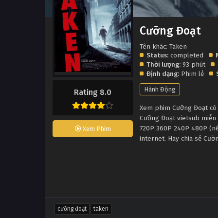
Cưỡng Đoạt
Tên khác: Taken
Status:
completed
Thời lượng:
93 phút
Định dạng:
Phim lẻ
Hành Động
Rating 8.0
Xem phim Cưỡng Đoạt có p
Cưỡng Đoạt vietsub miễn 
720P 360P 240P 480P (nếu
Xem Phim
internet. Hãy chia sẻ Cưỡ
cưỡng đoạt
taken