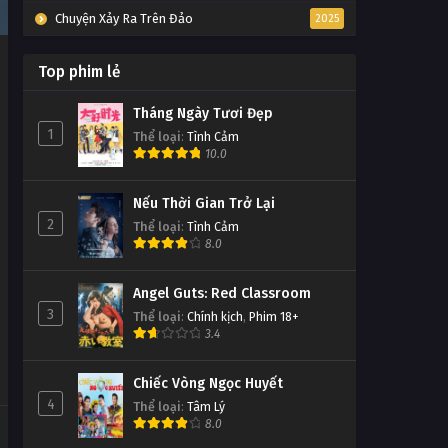
Chuyện Xảy Ra Trên Đảo
2025
Top phim lẻ
Tháng Ngày Tươi Đẹp
1
Thể loại
:
Tình Cảm
10.0
Nếu Thời Gian Trở Lại
2
Thể loại
:
Tình Cảm
8.0
Angel Guts: Red Classroom
3
Thể loại
:
Chính kịch
,
Phim 18+
3.4
Chiếc Vòng Ngọc Huyết
4
Thể loại
:
Tâm Lý
8.0