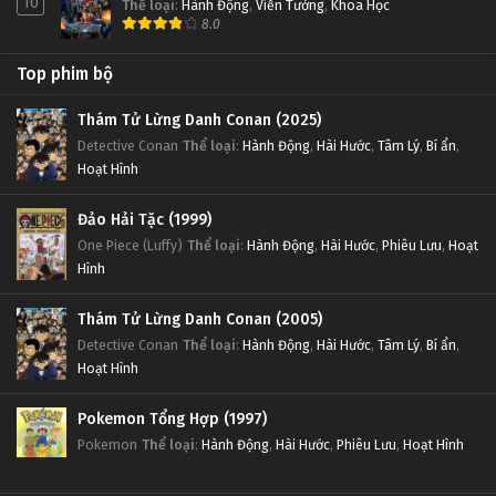
10
Thể loại
:
Hành Động
,
Viễn Tưởng
,
Khoa Học
8.0
Top phim bộ
Thám Tử Lừng Danh Conan (2025)
Detective Conan
Thể loại
:
Hành Động
,
Hài Hước
,
Tâm Lý
,
Bí ẩn
,
Hoạt Hình
Đảo Hải Tặc (1999)
One Piece (Luffy)
Thể loại
:
Hành Động
,
Hài Hước
,
Phiêu Lưu
,
Hoạt
Hình
Thám Tử Lừng Danh Conan (2005)
Detective Conan
Thể loại
:
Hành Động
,
Hài Hước
,
Tâm Lý
,
Bí ẩn
,
Hoạt Hình
Pokemon Tổng Hợp (1997)
Pokemon
Thể loại
:
Hành Động
,
Hài Hước
,
Phiêu Lưu
,
Hoạt Hình