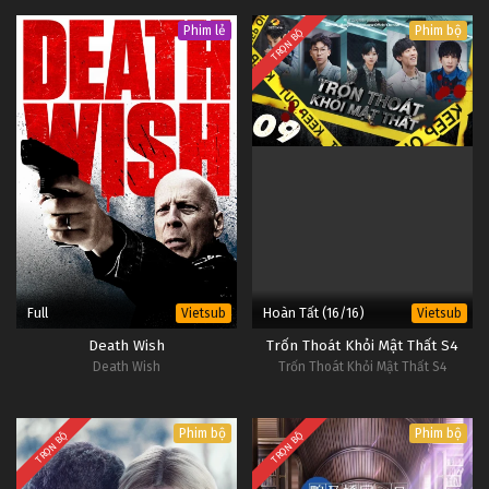
Phim lẻ
Phim bộ
TRỌN BỘ
Full
Hoàn Tất (16/16)
Vietsub
Vietsub
Death Wish
Trốn Thoát Khỏi Mật Thất S4
Death Wish
Trốn Thoát Khỏi Mật Thất S4
Phim bộ
Phim bộ
TRỌN BỘ
TRỌN BỘ