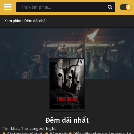
Xem phim
›
Đêm dài nhất
Đêm dài nhất
Tên khác: The Longest Night
Status:
completed
Năm phát
Diễn viên:
Alberto Ammann
,
Lui