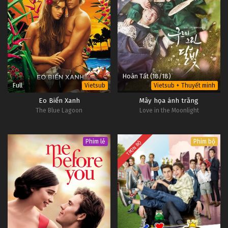
Hoàn Tất (18/18)
Full
Vietsub
Vietsub + Thuyết minh
Eo Biển Xanh
Mây họa ánh trăng
The Blue Lagoon
Love in the Moonlight
Phim lẻ
Phim bộ
TRỌN BỘ