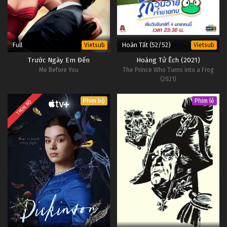
Full
Hoàn Tất (52/52)
Vietsub
Vietsub
Trước Ngày Em Đến
Hoàng Tử Ếch (2021)
Me Before You
The Prince Who Turns into a Frog
(2021)
Phim bộ
Phim lẻ
TRỌN BỘ