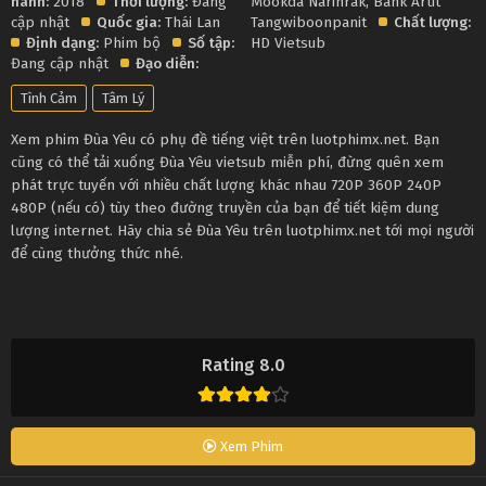
hành:
2018
Thời lượng:
Đang
Mookda Narinrak
,
Bank Artit
cập nhật
Quốc gia:
Thái Lan
Tangwiboonpanit
Chất lượng:
Định dạng:
Phim bộ
Số tập:
HD Vietsub
Đang cập nhật
Đạo diễn:
Tình Cảm
Tâm Lý
Xem phim Đùa Yêu có phụ đề tiếng việt trên luotphimx.net. Bạn
cũng có thể tải xuống Đùa Yêu vietsub miễn phí, đừng quên xem
phát trực tuyến với nhiều chất lượng khác nhau 720P 360P 240P
480P (nếu có) tùy theo đường truyền của bạn để tiết kiệm dung
lượng internet. Hãy chia sẻ Đùa Yêu trên luotphimx.net tới mọi người
để cùng thưởng thức nhé.
Rating 8.0
Xem Phim