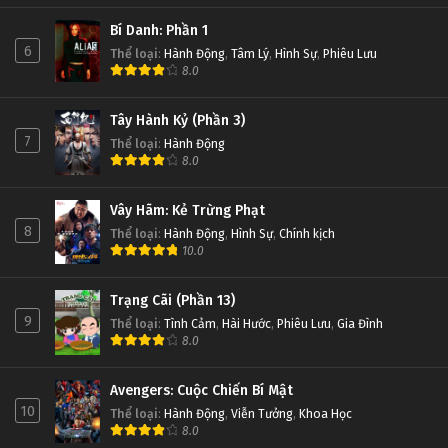
Bí Danh: Phần 1
6
Thể loại
:
Hành Động
,
Tâm Lý
,
Hình Sự
,
Phiêu Lưu
8.0
Tây Hành Kỷ (Phần 3)
7
Thể loại
:
Hành Động
8.0
Vây Hãm: Kẻ Trừng Phạt
8
Thể loại
:
Hành Động
,
Hình Sự
,
Chính kịch
10.0
Trạng Cãi (Phần 13)
9
Thể loại
:
Tình Cảm
,
Hài Hước
,
Phiêu Lưu
,
Gia Đình
8.0
Avengers: Cuộc Chiến Bí Mật
10
Thể loại
:
Hành Động
,
Viễn Tưởng
,
Khoa Học
8.0