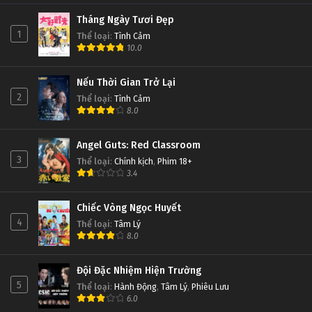
Tháng Ngày Tươi Đẹp
1
Thể loại
:
Tình Cảm
10.0
Nếu Thời Gian Trở Lại
2
Thể loại
:
Tình Cảm
8.0
Angel Guts: Red Classroom
3
Thể loại
:
Chính kịch
,
Phim 18+
3.4
Chiếc Vòng Ngọc Huyết
4
Thể loại
:
Tâm Lý
8.0
Đội Đặc Nhiệm Hiện Trường
5
Thể loại
:
Hành Động
,
Tâm Lý
,
Phiêu Lưu
6.0