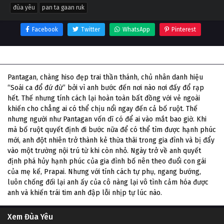
đùa yêu
pan ta gaan ruk
Facebook
Twitter
WhatsApp
Pinterest
Thông tin phim Đùa Yêu
Pantagan, chàng hiso đẹp trai thần thánh, chủ nhân danh hiệu
“Soái ca đổ đứ đừ” bởi vì anh bước đến nơi nào nơi đấy đổ rạp
hết. Thế nhưng tính cách lại hoàn toàn bất đồng với vẻ ngoài
khiến cho chẳng ai có thể chịu nổi ngay đến cả bố ruột. Thế
nhưng người như Pantagan vốn dĩ có để ai vào mắt bao giờ. Khi
mà bố ruột quyết định đi bước nữa để có thể tìm được hạnh phúc
mới, anh đột nhiên trở thành kẻ thừa thãi trong gia đình và bị đẩy
vào một trường nội trú từ khi còn nhỏ. Ngày trở về anh quyết
định phá hủy hạnh phúc của gia đình bố nên theo đuổi con gái
của mẹ kế, Prapai. Nhưng với tính cách tự phụ, ngang bướng,
luôn chống đối lại anh ấy của cô nàng lại vô tình cảm hóa được
anh và khiến trái tim anh đập lỗi nhịp tự lúc nào.
Xem Đùa Yêu