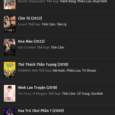
Naruto Shippuuden
Thể loại
:
Hành Động
,
Phiêu Lưu
,
Hoạt Hình
Cầm Tù (2022)
Esaret
Thể loại
:
Tình Cảm
,
Tâm Lý
Hoa Máu (2022)
Kan Cicekleri
Thể loại
:
Tình Cảm
Thử Thách Thần Tượng (2010)
RUNNING MAN
Thể loại
:
Hài Hước
,
Phiêu Lưu
,
TV Shows
Minh Lan Truyện (2018)
The Story of Minglan
Thể loại
:
Tình Cảm
,
Cổ Trang
,
Gia Đình
Vua Trò Chơi Phần 1 (2000)