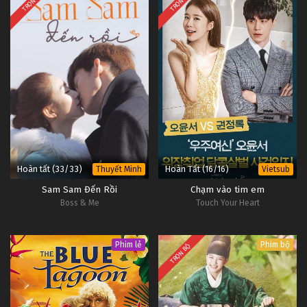
TRỌN BỘ
TRỌN BỘ
Hoàn tất (33/33)
Hoàn Tất (16/16)
Thuyết Minh
Vietsub
Sam Sam Đến Rồi
Chạm vào tim em
Boss & Me
Touch Your Heart
Phim lẻ
Phim bộ
TRỌN BỘ