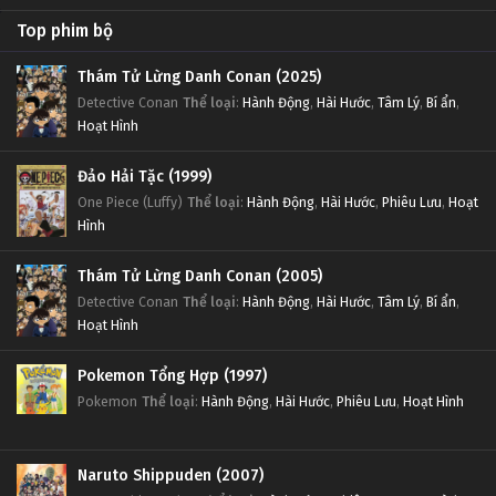
Top phim bộ
Thám Tử Lừng Danh Conan (2025)
Detective Conan
Thể loại
:
Hành Động
,
Hài Hước
,
Tâm Lý
,
Bí ẩn
,
Hoạt Hình
Đảo Hải Tặc (1999)
One Piece (Luffy)
Thể loại
:
Hành Động
,
Hài Hước
,
Phiêu Lưu
,
Hoạt
Hình
Thám Tử Lừng Danh Conan (2005)
Detective Conan
Thể loại
:
Hành Động
,
Hài Hước
,
Tâm Lý
,
Bí ẩn
,
Hoạt Hình
Pokemon Tổng Hợp (1997)
Pokemon
Thể loại
:
Hành Động
,
Hài Hước
,
Phiêu Lưu
,
Hoạt Hình
Naruto Shippuden (2007)