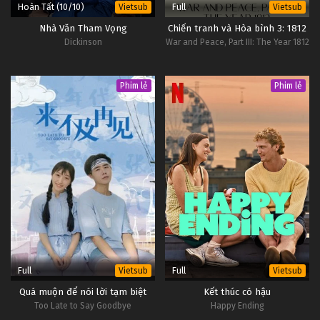
Hoàn Tất (10/10)
Full
Vietsub
Vietsub
Nhà Văn Tham Vọng
Chiến tranh và Hòa bình 3: 1812
Dickinson
War and Peace, Part III: The Year 1812
Phim lẻ
Phim lẻ
Full
Full
Vietsub
Vietsub
Quá muộn để nói lời tạm biệt
Kết thúc có hậu
Too Late to Say Goodbye
Happy Ending