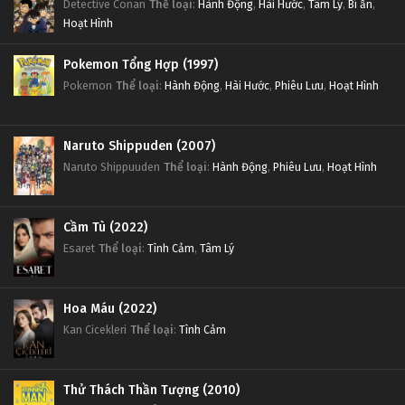
Detective Conan
Thể loại
:
Hành Động
,
Hài Hước
,
Tâm Lý
,
Bí ẩn
,
Hoạt Hình
Pokemon Tổng Hợp (1997)
Pokemon
Thể loại
:
Hành Động
,
Hài Hước
,
Phiêu Lưu
,
Hoạt Hình
Naruto Shippuden (2007)
Naruto Shippuuden
Thể loại
:
Hành Động
,
Phiêu Lưu
,
Hoạt Hình
Cầm Tù (2022)
Esaret
Thể loại
:
Tình Cảm
,
Tâm Lý
Hoa Máu (2022)
Kan Cicekleri
Thể loại
:
Tình Cảm
Thử Thách Thần Tượng (2010)