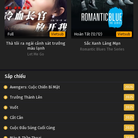
Full
Hoàn Tất (12/12)
Vietsub
Vietsub
Thà tôi ra ngài cảnh sát trưởng
Sắc Xanh Lãng Mạn
máu lạnh
Romantic Blues The Series
Let Me Go
Sắp chiếu
Avengers: Cuộc Chiến Bí Mật
2026
Trưởng Thành Lên
2025
Vuốt
2025
Cắt Cân
2025
Cuộc Đấu Súng Cuối Cùng
2025
Máu & Thần Thoại
2025