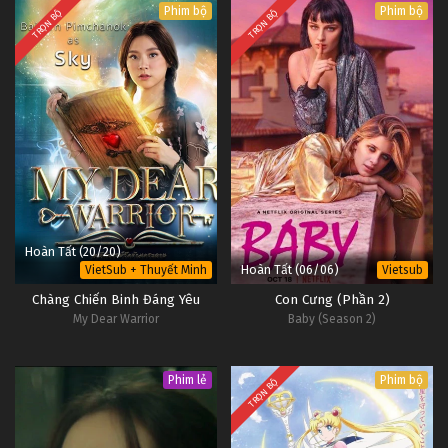
Phim bộ
Phim bộ
TRỌN BỘ
TRỌN BỘ
Hoàn Tất (20/20)
Hoàn Tất (06/06)
VietSub + Thuyết Minh
Vietsub
Chàng Chiến Binh Đáng Yêu
Con Cưng (Phần 2)
My Dear Warrior
Baby (Season 2)
Phim lẻ
Phim bộ
TRỌN BỘ