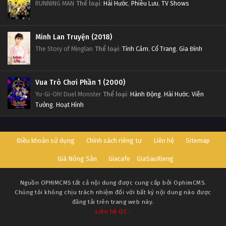
RUNNING MAN
Thể loại
:
Hài Hước
,
Phiêu Lưu
,
TV Shows
Minh Lan Truyện (2018)
The Story of Minglan
Thể loại
:
Tình Cảm
,
Cổ Trang
,
Gia Đình
Vua Trò Chơi Phần 1 (2000)
Yu-Gi-Oh! Duel Monster
Thể loại
:
Hành Động
,
Hài Hước
,
Viễn
Tưởng
,
Hoạt Hình
Điều khoản sử dụng
Chính sách riêng tư
Liên hệ
Sitemap
Giá Nông Sản
Giacafe
GiaSauRieng
Nguồn
OPHIMCMS
tất cả nội dung được cung cấp bởi OphimCMS.
Chúng tôi không chịu trách nhiệm đối với bất kỳ nội dung nào được
đăng tải trên trang web này.
Liên hệ QC :