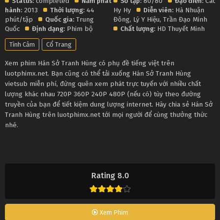
Status:
completed
Năm phát
Số tập:
80/80
Đạo diễn:
Cao
hành:
2013
Thời lượng:
44
Hy Hy
Diễn viên:
Hà Nhuận
phút/tập
Quốc gia:
Trung
Đông
,
Lý Y Hiệu
,
Trần Đạo Minh
Quốc
Định dạng:
Phim bộ
Chất lượng:
HD Thuyết Minh
Tình Cảm
Cổ Trang
Xem phim Hán Sở Tranh Hùng có phụ đề tiếng việt trên
luotphimx.net. Bạn cũng có thể tải xuống Hán Sở Tranh Hùng
vietsub miễn phí, đừng quên xem phát trực tuyến với nhiều chất
lượng khác nhau 720P 360P 240P 480P (nếu có) tùy theo đường
truyền của bạn để tiết kiệm dung lượng internet. Hãy chia sẻ Hán Sở
Tranh Hùng trên luotphimx.net tới mọi người để cùng thưởng thức
nhé.
Rating 8.0
Xem Phim