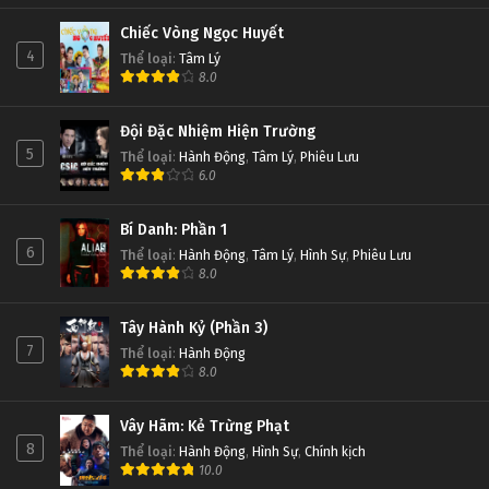
Chiếc Vòng Ngọc Huyết
4
Thể loại
:
Tâm Lý
8.0
Đội Đặc Nhiệm Hiện Trường
5
Thể loại
:
Hành Động
,
Tâm Lý
,
Phiêu Lưu
6.0
Bí Danh: Phần 1
6
Thể loại
:
Hành Động
,
Tâm Lý
,
Hình Sự
,
Phiêu Lưu
8.0
Tây Hành Kỷ (Phần 3)
7
Thể loại
:
Hành Động
8.0
Vây Hãm: Kẻ Trừng Phạt
8
Thể loại
:
Hành Động
,
Hình Sự
,
Chính kịch
10.0