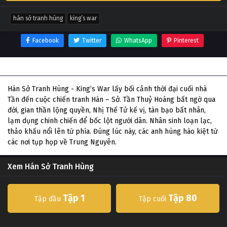
hán sở tranh hùng
king’s war
Facebook
Twitter
WhatsApp
Pinterest
Thông tin phim Hán Sở Tranh Hùng
Hán Sở Tranh Hùng - King’s War lấy bối cảnh thời đại cuối nhà
Tần đến cuộc chiến tranh Hán – Sở. Tần Thuỷ Hoàng bất ngờ qua
đời, gian thần lộng quyền, Nhị Thế Tử kế vị, tàn bạo bất nhân,
lạm dụng chinh chiến để bốc lột người dân. Nhân sinh loạn lạc,
thảo khấu nổi lên tứ phía. Đúng lúc này, các anh hùng hào kiệt từ
các nơi tụp họp về Trung Nguyên.
Xem Hán Sở Tranh Hùng
Tập 1
Tập 80
Tập đầu
Tập cuối