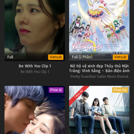
Full
Full (2 Phần)
Vietsub
Vietsub
Be With You Clip 1
Nữ hộ vệ xinh đẹp Thủy thủ Mặt
Trăng: Vĩnh hằng – Bản điện ảnh
Be With You Clip 1
Pretty Guardian Sailor Moon Eternal
The Movie
Phim lẻ
Phim bộ
TRỌN BỘ