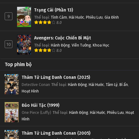
Trạng Cãi (Phần 13)
9
Thể loại
:
Tình Cảm
,
Hài Hước
,
Phiêu Lưu
,
Gia Đình
8.0
Avengers: Cuộc Chiến Bí Mật
10
Thể loại
:
Hành Động
,
Viễn Tưởng
,
Khoa Học
8.0
Top phim bộ
Thám Tử Lừng Danh Conan (2025)
Detective Conan
Thể loại
:
Hành Động
,
Hài Hước
,
Tâm Lý
,
Bí ẩn
,
Hoạt Hình
Đảo Hải Tặc (1999)
One Piece (Luffy)
Thể loại
:
Hành Động
,
Hài Hước
,
Phiêu Lưu
,
Hoạt
Hình
Thám Tử Lừng Danh Conan (2005)