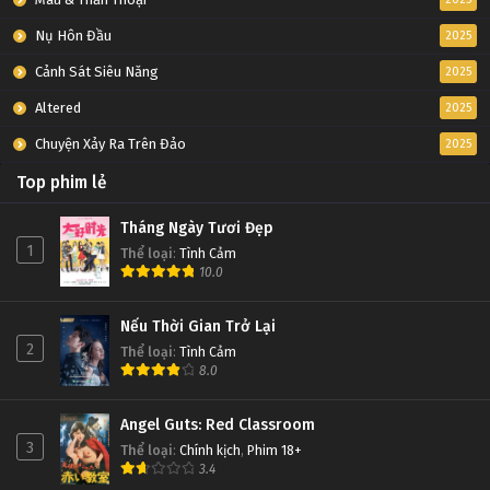
Nụ Hôn Đầu
2025
Cảnh Sát Siêu Năng
2025
Altered
2025
Chuyện Xảy Ra Trên Đảo
2025
Top phim lẻ
Tháng Ngày Tươi Đẹp
1
Thể loại
:
Tình Cảm
10.0
Nếu Thời Gian Trở Lại
2
Thể loại
:
Tình Cảm
8.0
Angel Guts: Red Classroom
3
Thể loại
:
Chính kịch
,
Phim 18+
3.4