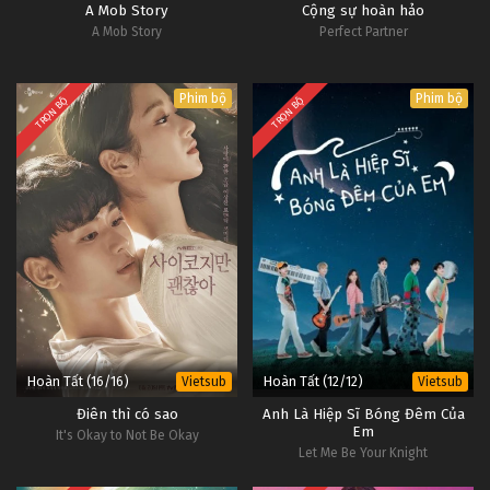
A Mob Story
Cộng sự hoàn hảo
A Mob Story
Perfect Partner
Phim bộ
Phim bộ
TRỌN BỘ
TRỌN BỘ
Hoàn Tất (16/16)
Hoàn Tất (12/12)
Vietsub
Vietsub
Điên thì có sao
Anh Là Hiệp Sĩ Bóng Đêm Của
Em
It's Okay to Not Be Okay
Let Me Be Your Knight