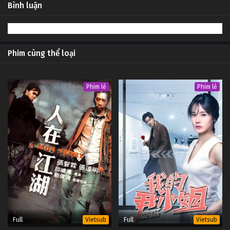
Bình luận
72
Hán Sở Tranh Hùng Tập 72
Thuyết
Minh
71
Hán Sở Tranh Hùng Tập 71
Thuyết
Minh
Phim cùng thể loại
70
Hán Sở Tranh Hùng Tập 70
Thuyết
Minh
Phim lẻ
Phim lẻ
69
Hán Sở Tranh Hùng Tập 69
Thuyết
Minh
68
Hán Sở Tranh Hùng Tập 68
Thuyết
Minh
67
Hán Sở Tranh Hùng Tập 67
Thuyết
Minh
66
Hán Sở Tranh Hùng Tập 66
Thuyết
Minh
Full
Full
Vietsub
Vietsub