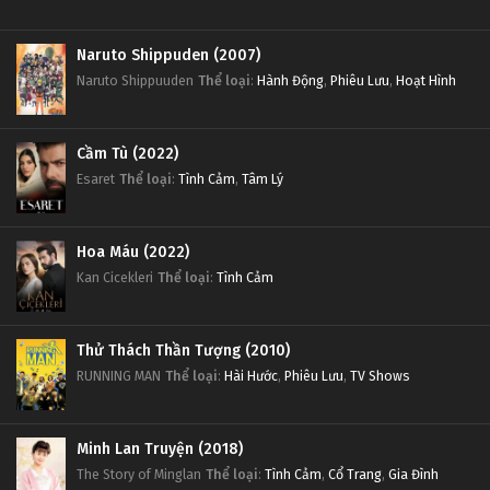
Naruto Shippuden (2007)
Naruto Shippuuden
Thể loại
:
Hành Động
,
Phiêu Lưu
,
Hoạt Hình
Cầm Tù (2022)
Esaret
Thể loại
:
Tình Cảm
,
Tâm Lý
Hoa Máu (2022)
Kan Cicekleri
Thể loại
:
Tình Cảm
Thử Thách Thần Tượng (2010)
RUNNING MAN
Thể loại
:
Hài Hước
,
Phiêu Lưu
,
TV Shows
Minh Lan Truyện (2018)
The Story of Minglan
Thể loại
:
Tình Cảm
,
Cổ Trang
,
Gia Đình