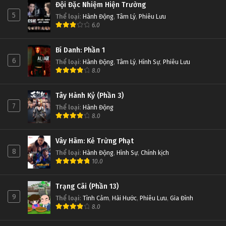
Đội Đặc Nhiệm Hiện Trường
5
Thể loại
:
Hành Động
,
Tâm Lý
,
Phiêu Lưu
6.0
Bí Danh: Phần 1
6
Thể loại
:
Hành Động
,
Tâm Lý
,
Hình Sự
,
Phiêu Lưu
8.0
Tây Hành Kỷ (Phần 3)
7
Thể loại
:
Hành Động
8.0
Vây Hãm: Kẻ Trừng Phạt
8
Thể loại
:
Hành Động
,
Hình Sự
,
Chính kịch
10.0
Trạng Cãi (Phần 13)
9
Thể loại
:
Tình Cảm
,
Hài Hước
,
Phiêu Lưu
,
Gia Đình
8.0