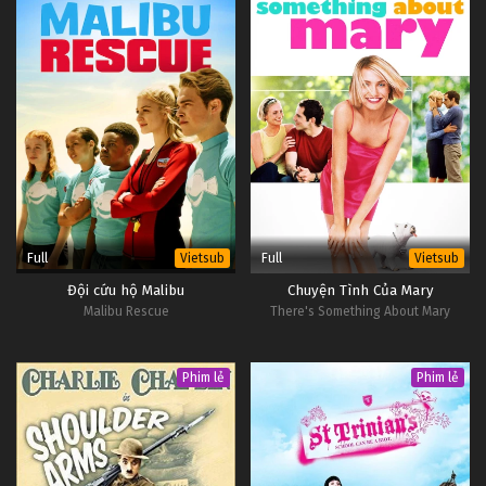
Full
Full
Vietsub
Vietsub
Đội cứu hộ Malibu
Chuyện Tình Của Mary
Malibu Rescue
There's Something About Mary
Phim lẻ
Phim lẻ