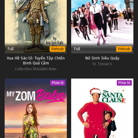
Full
Full
Vietsub
Vietsub
Vua Hề Sác-lô: Tuyển Tập Chiến
Nữ Sinh Siêu Quậy
Binh Quả Cảm
St. Trinian's
Collection Shoulder Arms
Phim lẻ
Phim lẻ