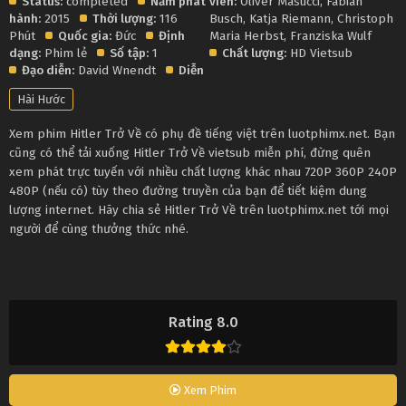
Status:
completed
Năm phát
viên:
Oliver Masucci
,
Fabian
hành:
2015
Thời lượng:
116
Busch
,
Katja Riemann
,
Christoph
Phút
Quốc gia:
Đức
Định
Maria Herbst
,
Franziska Wulf
dạng:
Phim lẻ
Số tập:
1
Chất lượng:
HD Vietsub
Đạo diễn:
David Wnendt
Diễn
Hài Hước
Xem phim Hitler Trở Về có phụ đề tiếng việt trên luotphimx.net. Bạn
cũng có thể tải xuống Hitler Trở Về vietsub miễn phí, đừng quên
xem phát trực tuyến với nhiều chất lượng khác nhau 720P 360P 240P
480P (nếu có) tùy theo đường truyền của bạn để tiết kiệm dung
lượng internet. Hãy chia sẻ Hitler Trở Về trên luotphimx.net tới mọi
người để cùng thưởng thức nhé.
Rating 8.0
Xem Phim