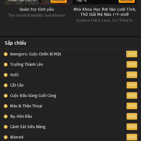
Vietsub
Vietsub
Quán trọ tình yêu
Nhà Khoa Học Rơi Vào Lưới Tình,
Thử Giải Mã Nào r=1-sinθ
The Secret Romantic Guesthouse
Science Fell in Love, So I Tried to
Prove It r=1-sinθ
Sắp chiếu
Avengers: Cuộc Chiến Bí Mật
2026
Trưởng Thành Lên
2025
Vuốt
2025
Cắt Cân
2025
Cuộc Đấu Súng Cuối Cùng
2025
Máu & Thần Thoại
2025
Nụ Hôn Đầu
2025
Cảnh Sát Siêu Năng
2025
Altered
2025