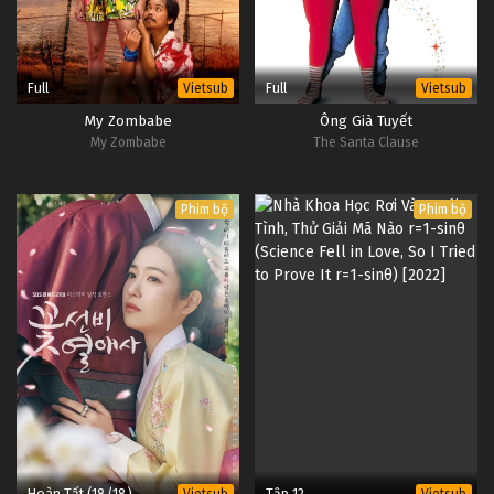
Full
Full
Vietsub
Vietsub
My Zombabe
Ông Già Tuyết
My Zombabe
The Santa Clause
Phim bộ
Phim bộ
Hoàn Tất (18/18)
Tập 12