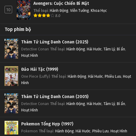
Avengers: Cuộc Chiến Bí Mật
10
Thể loại
:
Hành Động
,
Viễn Tưởng
,
Khoa Học
8.0
Top phim bộ
Thám Tử Lừng Danh Conan (2025)
Detective Conan
Thể loại
:
Hành Động
,
Hài Hước
,
Tâm Lý
,
Bí ẩn
,
Hoạt Hình
Đảo Hải Tặc (1999)
One Piece (Luffy)
Thể loại
:
Hành Động
,
Hài Hước
,
Phiêu Lưu
,
Hoạt
Hình
Thám Tử Lừng Danh Conan (2005)
Detective Conan
Thể loại
:
Hành Động
,
Hài Hước
,
Tâm Lý
,
Bí ẩn
,
Hoạt Hình
Pokemon Tổng Hợp (1997)
Pokemon
Thể loại
:
Hành Động
,
Hài Hước
,
Phiêu Lưu
,
Hoạt Hình