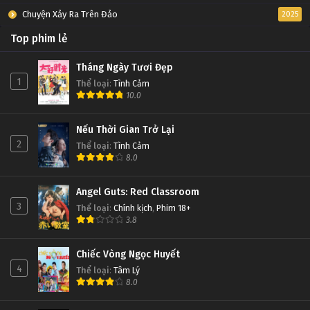
Chuyện Xảy Ra Trên Đảo
2025
Top phim lẻ
Tháng Ngày Tươi Đẹp
1
Thể loại
:
Tình Cảm
10.0
Nếu Thời Gian Trở Lại
2
Thể loại
:
Tình Cảm
8.0
Angel Guts: Red Classroom
3
Thể loại
:
Chính kịch
,
Phim 18+
3.8
Chiếc Vòng Ngọc Huyết
4
Thể loại
:
Tâm Lý
8.0