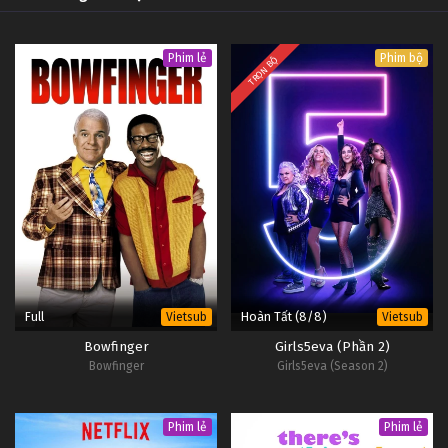
Phim lẻ
Phim bộ
TRỌN BỘ
Full
Hoàn Tất (8/8)
Vietsub
Vietsub
Bowfinger
Girls5eva (Phần 2)
Bowfinger
Girls5eva (Season 2)
Phim lẻ
Phim lẻ