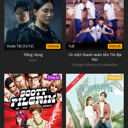
Hoàn Tất (13/13)
Full
Vietsub
Vietsub
Tiếng Vọng
Có một thanh xuân tên Thi đại
học
Echo
College Entrance Examination
Phim lẻ
Phim bộ
TRỌN BỘ