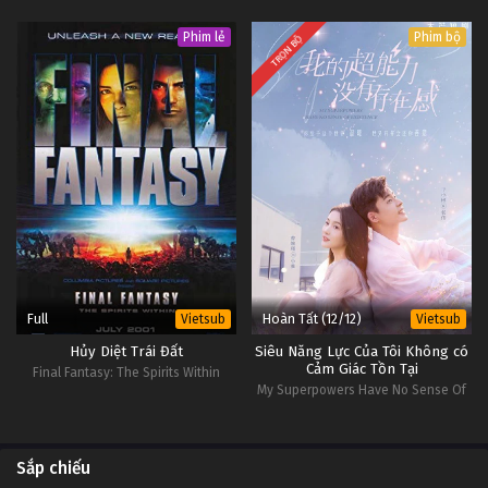
Phim lẻ
Phim bộ
TRỌN BỘ
Full
Hoàn Tất (12/12)
Vietsub
Vietsub
Hủy Diệt Trái Đất
Siêu Năng Lực Của Tôi Không có
Cảm Giác Tồn Tại
Final Fantasy: The Spirits Within
My Superpowers Have No Sense Of
Existence
Sắp chiếu