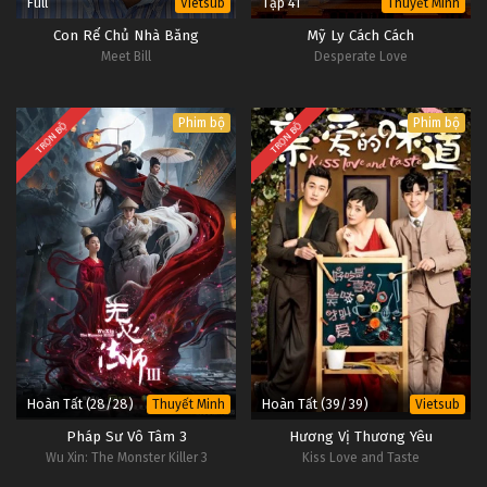
Full
Tập 41
Vietsub
Thuyết Minh
Con Rể Chủ Nhà Băng
Mỹ Ly Cách Cách
Meet Bill
Desperate Love
Phim bộ
Phim bộ
TRỌN BỘ
TRỌN BỘ
Hoàn Tất (28/28)
Hoàn Tất (39/39)
Thuyết Minh
Vietsub
Pháp Sư Vô Tâm 3
Hương Vị Thương Yêu
Wu Xin: The Monster Killer 3
Kiss Love and Taste