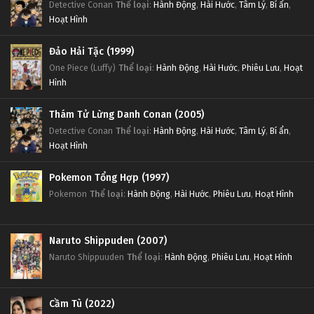
Detective Conan
Thể loại
:
Hành Động
,
Hài Hước
,
Tâm Lý
,
Bí ẩn
,
Hoạt Hình
Đảo Hải Tặc (1999)
One Piece (Luffy)
Thể loại
:
Hành Động
,
Hài Hước
,
Phiêu Lưu
,
Hoạt
Hình
Thám Tử Lừng Danh Conan (2005)
Detective Conan
Thể loại
:
Hành Động
,
Hài Hước
,
Tâm Lý
,
Bí ẩn
,
Hoạt Hình
Pokemon Tổng Hợp (1997)
Pokemon
Thể loại
:
Hành Động
,
Hài Hước
,
Phiêu Lưu
,
Hoạt Hình
Naruto Shippuden (2007)
Naruto Shippuuden
Thể loại
:
Hành Động
,
Phiêu Lưu
,
Hoạt Hình
Cầm Tù (2022)