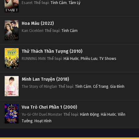
Esaret
Thể loại
:
Tình Cảm
,
Tâm Lý
Hoa Máu (2022)
Kan Cicekleri
Thể loại
:
Tình Cảm
Thử Thách Thần Tượng (2010)
RUNNING MAN
Thể loại
:
Hài Hước
,
Phiêu Lưu
,
TV Shows
Minh Lan Truyện (2018)
The Story of Minglan
Thể loại
:
Tình Cảm
,
Cổ Trang
,
Gia Đình
Vua Trò Chơi Phần 1 (2000)
Yu-Gi-Oh! Duel Monster
Thể loại
:
Hành Động
,
Hài Hước
,
Viễn
Tưởng
,
Hoạt Hình