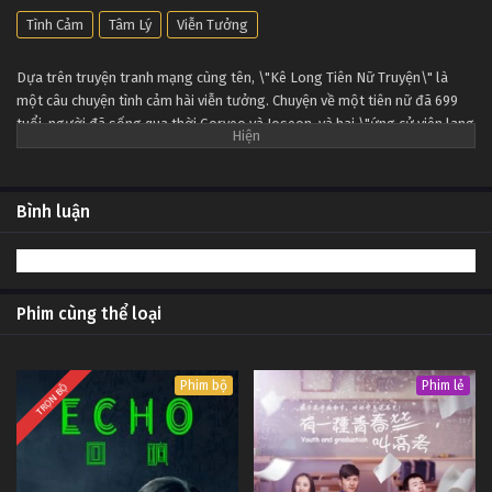
Tập 2
Tình Cảm
Tâm Lý
Viễn Tưởng
Kê Long Tiên Nữ Truyện Tập 1
Dựa trên truyện tranh mạng cùng tên, \"Kê Long Tiên Nữ Truyện\" là
Tập 1
một câu chuyện tình cảm hài viễn tưởng. Chuyện về một tiên nữ đã 699
tuổi, người đã sống qua thời Goryeo và Joseon, và hai \"ứng cử viên lang
quân\" ở thời hiện đại.
Bình luận
Phim cùng thể loại
Phim bộ
Phim lẻ
TRỌN BỘ