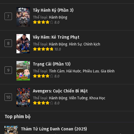
Tây Hành Kỷ (Phần 3)
7
Thể loại
:
Hành Động
8.0
Vây Hãm: Kẻ Trừng Phạt
8
Thể loại
:
Hành Động
,
Hình Sự
,
Chính kịch
10.0
Trạng Cãi (Phần 13)
9
Thể loại
:
Tình Cảm
,
Hài Hước
,
Phiêu Lưu
,
Gia Đình
8.0
Avengers: Cuộc Chiến Bí Mật
10
Thể loại
:
Hành Động
,
Viễn Tưởng
,
Khoa Học
8.0
Top phim bộ
Thám Tử Lừng Danh Conan (2025)