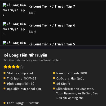
Kê Long Tiên Nữ Truyện Tập 7
Tập 7
Kê Long Tiên Nữ Truyện Tập 6
Tập 6
Kê Long Tiên Nữ Truyện Tập 5
Tập 5
Kê Long Tiên Nữ Truyện
Tên khác: Mama Fairy and the Woodcutter
Kê Long Tiên Nữ Truyện Tập 4
Tập 4
Status:
completed
Năm phát hành:
2018
Thời lượng:
1H3M43S
Quốc gia:
Hàn Quốc
Kê Long Tiên Nữ Truyện Tập 3
Định dạng:
Phim bộ
Số tập:
16
Tập 3
Đạo diễn:
Yun-Cheol Kim
Diễn viên:
Moon Chae Won
,
Yoon Hyun Min
,
Xu Zhi Xun
,
Gao
Dou Xin
,
An Ying Mei
Kê Long Tiên Nữ Truyện Tập 2
Chất lượng:
HD Vietsub