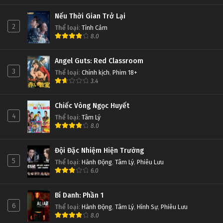
Nếu Thời Gian Trở Lại
2
Thể loại
:
Tình Cảm
8.0
Angel Guts: Red Classroom
3
Thể loại
:
Chính kịch
,
Phim 18+
3.4
Chiếc Vòng Ngọc Huyết
4
Thể loại
:
Tâm Lý
8.0
Đội Đặc Nhiệm Hiện Trường
5
Thể loại
:
Hành Động
,
Tâm Lý
,
Phiêu Lưu
6.0
Bí Danh: Phần 1
6
Thể loại
:
Hành Động
,
Tâm Lý
,
Hình Sự
,
Phiêu Lưu
8.0