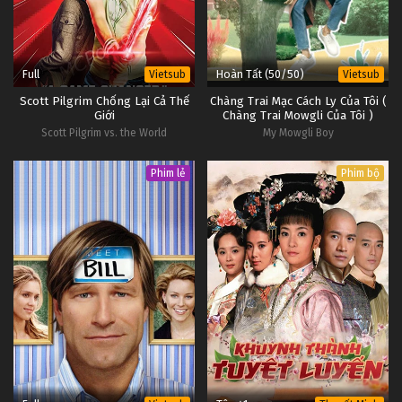
Full
Hoàn Tất (50/50)
Vietsub
Vietsub
Scott Pilgrim Chống Lại Cả Thế
Chàng Trai Mạc Cách Ly Của Tôi (
Giới
Chàng Trai Mowgli Của Tôi )
Scott Pilgrim vs. the World
My Mowgli Boy
Phim lẻ
Phim bộ