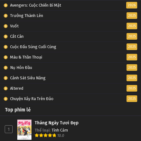
Avengers: Cuộc Chiến Bí Mật
2026
Trưởng Thành Lên
2025
Vuốt
2025
Cắt Cân
2025
Cuộc Đấu Súng Cuối Cùng
2025
Máu & Thần Thoại
2025
Nụ Hôn Đầu
2025
Cảnh Sát Siêu Năng
2025
Altered
2025
Chuyện Xảy Ra Trên Đảo
2025
Top phim lẻ
Tháng Ngày Tươi Đẹp
1
Thể loại
:
Tình Cảm
10.0