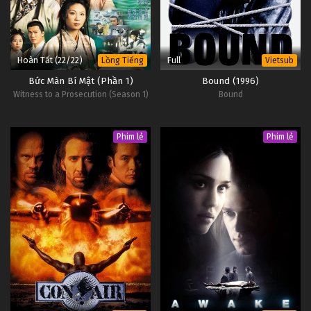
6
Khát Khao Rực Lửa Tập 6
Vietsub
#1
Hoàn Tất (22/22)
Full
Lồng Tiếng
Vietsub
Bức Màn Bí Mật (Phần 1)
Bound (1996)
Witness to a Prosecution (Season 1)
Bound
Phim lẻ
Phim lẻ