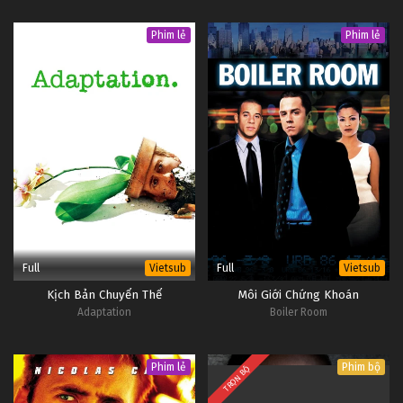
Phim lẻ
Phim lẻ
Full
Full
Vietsub
Vietsub
Kịch Bản Chuyển Thể
Môi Giới Chứng Khoán
Adaptation
Boiler Room
Phim lẻ
Phim bộ
TRỌN BỘ