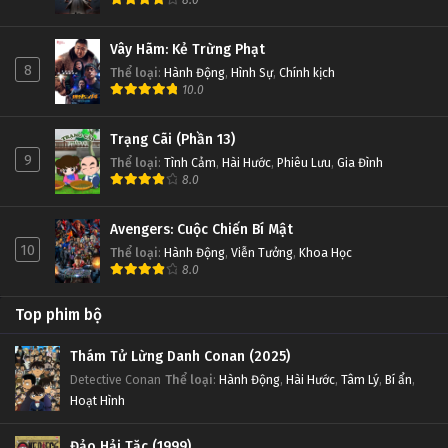
8.0
Vây Hãm: Kẻ Trừng Phạt
8
Thể loại
:
Hành Động
,
Hình Sự
,
Chính kịch
10.0
Trạng Cãi (Phần 13)
9
Thể loại
:
Tình Cảm
,
Hài Hước
,
Phiêu Lưu
,
Gia Đình
8.0
Avengers: Cuộc Chiến Bí Mật
10
Thể loại
:
Hành Động
,
Viễn Tưởng
,
Khoa Học
8.0
Top phim bộ
Thám Tử Lừng Danh Conan (2025)
Detective Conan
Thể loại
:
Hành Động
,
Hài Hước
,
Tâm Lý
,
Bí ẩn
,
Hoạt Hình
Đảo Hải Tặc (1999)