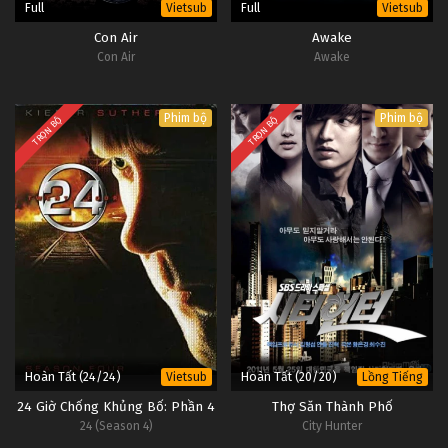
Full
Full
Vietsub
Vietsub
Con Air
Awake
Con Air
Awake
Phim bộ
Phim bộ
TRỌN BỘ
TRỌN BỘ
Hoàn Tất (24/24)
Hoàn Tất (20/20)
Vietsub
Lồng Tiếng
24 Giờ Chống Khủng Bố: Phần 4
Thợ Săn Thành Phố
24 (Season 4)
City Hunter