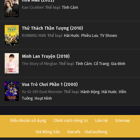
Hoa Máu (2022)
Kan Cicekleri
Thể loại
:
Tình Cảm
Thử Thách Thần Tượng (2010)
RUNNING MAN
Thể loại
:
Hài Hước
,
Phiêu Lưu
,
TV Shows
Minh Lan Truyện (2018)
The Story of Minglan
Thể loại
:
Tình Cảm
,
Cổ Trang
,
Gia Đình
Vua Trò Chơi Phần 1 (2000)
Yu-Gi-Oh! Duel Monster
Thể loại
:
Hành Động
,
Hài Hước
,
Viễn
Tưởng
,
Hoạt Hình
Điều khoản sử dụng
Chính sách riêng tư
Liên hệ
Sitemap
Giá Nông Sản
Giacafe
GiaSauRieng