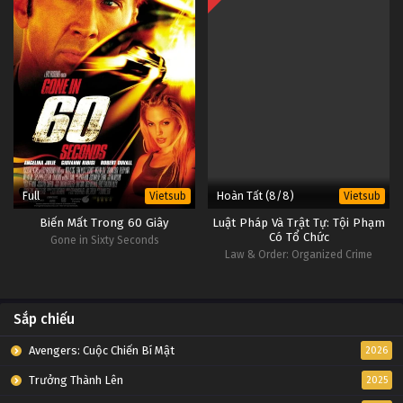
Full
Hoàn Tất (8/8)
Vietsub
Vietsub
Biến Mất Trong 60 Giây
Luật Pháp Và Trật Tự: Tội Phạm
Có Tổ Chức
Gone in Sixty Seconds
Law & Order: Organized Crime
Sắp chiếu
Avengers: Cuộc Chiến Bí Mật
2026
Trưởng Thành Lên
2025