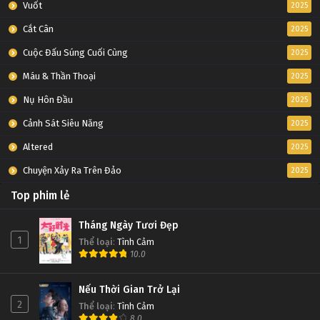
Vuốt
2025
Cắt Cân
2025
Cuộc Đấu Súng Cuối Cùng
2025
Máu & Thần Thoại
2025
Nụ Hôn Đầu
2025
Cảnh Sát Siêu Năng
2025
Altered
2025
Chuyện Xảy Ra Trên Đảo
2025
Top phim lẻ
Tháng Ngày Tươi Đẹp
1
Thể loại
:
Tình Cảm
10.0
Nếu Thời Gian Trở Lại
2
Thể loại
:
Tình Cảm
8.0