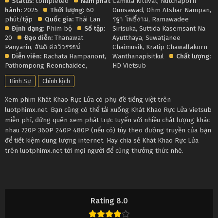
Status:
completed
Năm phát
Camilla Kittivat
,
Nutchaporn
hành:
2025
Thời lượng:
60
Ounsawad
,
Ohm Atshar Nampan
,
phút/tập
Quốc gia:
Thái Lan
รฐา โพธิ์งาม
,
Ramawadee
Định dạng:
Phim bộ
Số tập:
Sirisuka
,
Suttida Kasemsant Na
20
Đạo diễn:
Thanawat
Ayutthaya
,
Suwatjanee
Panyarin
,
สันติ ต่อวิวรรธน์
Chaimusik
,
Kratip Chawallakorn
Diễn viên:
Rachata Hampanont
,
Wanthanapisitkul
Chất lượng:
Pathompong Reonchaidee
,
HD Vietsub
Hình Sự
Chính kịch
Xem phim Khát Khao Rực Lửa có phụ đề tiếng việt trên
luotphimx.net. Bạn cũng có thể tải xuống Khát Khao Rực Lửa vietsub
miễn phí, đừng quên xem phát trực tuyến với nhiều chất lượng khác
nhau 720P 360P 240P 480P (nếu có) tùy theo đường truyền của bạn
để tiết kiệm dung lượng internet. Hãy chia sẻ Khát Khao Rực Lửa
trên luotphimx.net tới mọi người để cùng thưởng thức nhé.
Rating 8.0