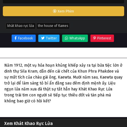
Xem Phim
khát khao rực lửa
the house of flames
Facebook
Twitter
WhatsApp
Pinterest
Thông tin phim Khát Khao Rực Lửa
Năm 1912, một vụ hỏa hoạn khủng khiếp xảy ra tại bữa tiệc lớn ở
dinh thự Sila Kram, dẫn đến cái chết của Khun Phra Phakdee và
sự mất tích của cháu gái ông, Kaewta. Mười năm sau, Kaewta quay
trở lại để làm sáng tỏ bí ẩn đằng sau đêm định mệnh ấy. Liệu
ngọn lửa năm xưa đã thật sự tắt hẳn hay Khát Khao Rực Lửa
trong trái tim con người sẽ tiếp tục thiêu đốt và tán phá mà
không bao giờ có hồi kết?
Xem Khát Khao Rực Lửa