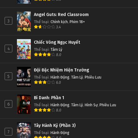
Angel Guts: Red Classroom
3
Thể loại
:
Chính kịch
,
Phim 18+
3.4
Chiếc Vòng Ngọc Huyết
4
Thể loại
:
Tâm Lý
8.0
Đội Đặc Nhiệm Hiện Trường
5
Thể loại
:
Hành Động
,
Tâm Lý
,
Phiêu Lưu
6.0
Bí Danh: Phần 1
6
Thể loại
:
Hành Động
,
Tâm Lý
,
Hình Sự
,
Phiêu Lưu
8.0
Tây Hành Kỷ (Phần 3)
7
Thể loại
:
Hành Động