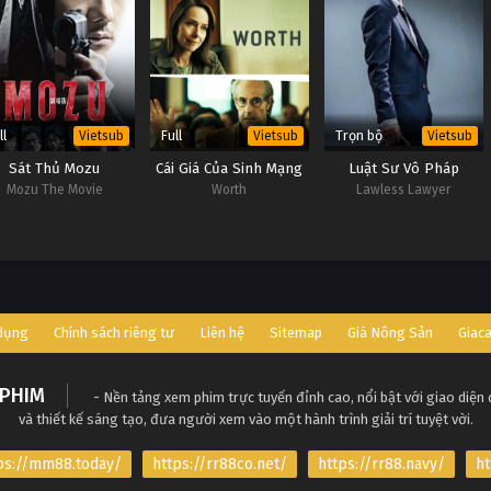
ll
Full
Trọn bộ
Vietsub
Vietsub
Vietsub
Sát Thủ Mozu
Cái Giá Của Sinh Mạng
Luật Sư Vô Pháp
Mozu The Movie
Worth
Lawless Lawyer
 dụng
Chính sách riêng tư
Liên hệ
Sitemap
Giá Nông Sản
Giac
PHIM
- Nền tảng xem phim trực tuyến đỉnh cao, nổi bật với giao diện
và thiết kế sáng tạo, đưa người xem vào một hành trình giải trí tuyệt vời.
ps://mm88.today/
https://rr88co.net/
https://rr88.navy/
ht