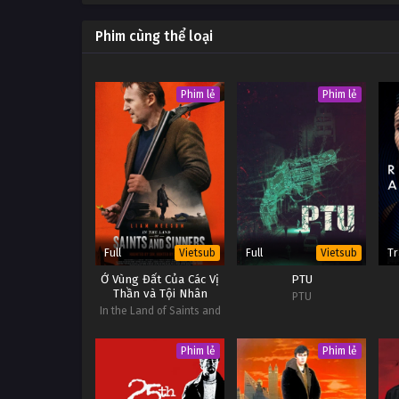
14
Khi ve sầu ngân Tập 14
Phim cùng thể loại
13
Khi ve sầu ngân Tập 13
Phim lẻ
Phim lẻ
12
Khi ve sầu ngân Tập 12
Full
Full
Tr
Vietsub
Vietsub
Ở Vùng Đất Của Các Vị
PTU
Thần và Tội Nhân
PTU
In the Land of Saints and
Sinners
Phim lẻ
Phim lẻ