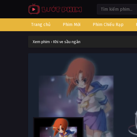
Trang chủ
Phim Mới
Phim Chiếu Rạp
Xem phim
›
Khi ve sầu ngân