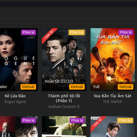
Vietsub #1
Vietsub #1
TRỌN BỘ
Phim lẻ
Phim bộ
Phim lẻ
Vietsub #1
Hoàn tất (22/22)
ailer
Full
Vietsub
Vietsub
Vietsub
Kẻ Lừa Đảo
Thành phố tội lỗi
Vua Bắn Tỉa: Ám Sát
(Phần 1)
Rogue Agent
THE SNIPER
Gotham (Season 1)
TRỌN BỘ
Phim lẻ
Phim lẻ
Phim bộ