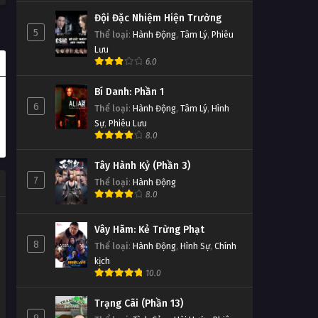
Đội Đặc Nhiệm Hiện Trường
5
Thể loại
:
Hành Động
,
Tâm Lý
,
Phiêu
Lưu
6.0
Bí Danh: Phần 1
6
Thể loại
:
Hành Động
,
Tâm Lý
,
Hình
Sự
,
Phiêu Lưu
8.0
Tây Hành Kỷ (Phần 3)
7
Thể loại
:
Hành Động
8.0
Vây Hãm: Kẻ Trừng Phạt
8
Thể loại
:
Hành Động
,
Hình Sự
,
Chính
kịch
10.0
Trạng Cãi (Phần 13)