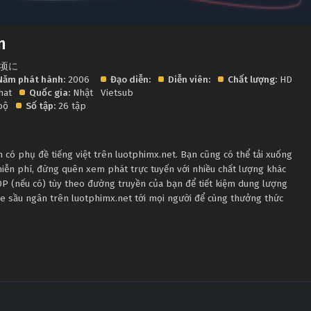
n
く顷に
Năm phát hành:
2006
Đạo diễn:
Diễn viên:
Chất lượng:
HD
hat
Quốc gia:
Nhật
Vietsub
bộ
Số tập:
26 tập
có phụ đề tiếng việt trên luotphimx.net. Bạn cũng có thể tải xuống
iễn phí, đừng quên xem phát trực tuyến với nhiều chất lượng khác
 (nếu có) tùy theo đường truyền của bạn để tiết kiệm dung lượng
 ve sầu ngân trên luotphimx.net tới mọi người để cùng thưởng thức