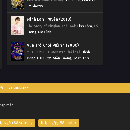
TV Shows
Minh Lan Truyện (2018)
The Story of Minglan
Thể loại
:
Tình Cảm
,
Cổ
Trang
,
Gia Đình
Vua Trò Chơi Phần 1 (2000)
Yu-Gi-Oh! Duel Monster
Thể loại
:
Hành
Động
,
Hài Hước
,
Viễn Tưởng
,
Hoạt Hình
afe
GiaSauRieng
 đẹp mắt
tps://rr88.select/
https://gg88.mobi/