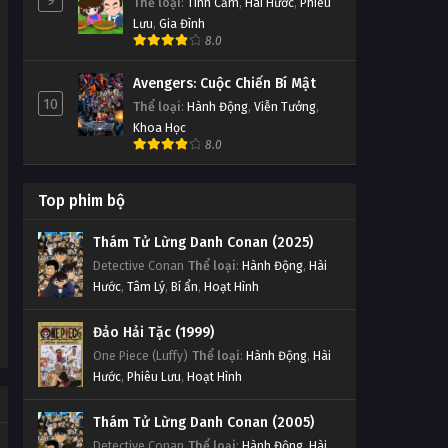
9
Thể loại
:
Tình Cảm
,
Hài Hước
,
Phiêu
Lưu
,
Gia Đình
8.0
Avengers: Cuộc Chiến Bí Mật
10
Thể loại
:
Hành Động
,
Viễn Tưởng
,
Khoa Học
8.0
Top phim bộ
Thám Tử Lừng Danh Conan (2025)
Detective Conan
Thể loại
:
Hành Động
,
Hài
Hước
,
Tâm Lý
,
Bí ẩn
,
Hoạt Hình
Đảo Hải Tặc (1999)
One Piece (Luffy)
Thể loại
:
Hành Động
,
Hài
Hước
,
Phiêu Lưu
,
Hoạt Hình
Thám Tử Lừng Danh Conan (2005)
Detective Conan
Thể loại
:
Hành Động
,
Hài