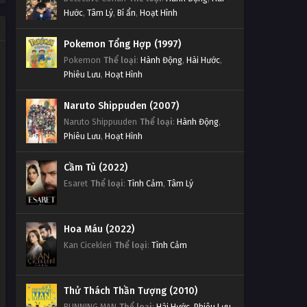
Hước
,
Tâm Lý
,
Bí ẩn
,
Hoạt Hình
Pokemon Tổng Hợp (1997)
Pokemon
Thể loại
:
Hành Động
,
Hài Hước
,
Phiêu Lưu
,
Hoạt Hình
Naruto Shippuden (2007)
Naruto Shippuuden
Thể loại
:
Hành Động
,
Phiêu Lưu
,
Hoạt Hình
Cầm Tù (2022)
Esaret
Thể loại
:
Tình Cảm
,
Tâm Lý
Hoa Máu (2022)
Kan Cicekleri
Thể loại
:
Tình Cảm
Thử Thách Thần Tượng (2010)
RUNNING MAN
Thể loại
:
Hài Hước
,
Phiêu Lưu
,