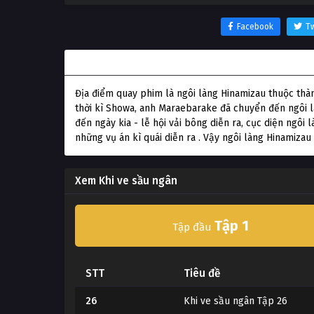
Facebook
Tw
Thông tin phim Khi ve sầu ngân
Địa điểm quay phim là ngôi làng Hinamizau thuộc thà
thời kì Showa, anh Maraebarake đã chuyển đến ngôi l
đến ngày kia - lễ hội vải bông diễn ra, cục diện ngôi 
những vụ án kì quái diễn ra . Vậy ngôi làng Hinamizau 
Xem Khi ve sầu ngân
Tập 1
Tập đầu
STT
Tiêu đề
26
Khi ve sầu ngân Tập 26