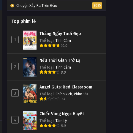
Chuyện Xảy Ra Trên Đảo
2025
Top phim lẻ
Tháng Ngày Tươi Đẹp
1
Thể loại
:
Tình Cảm
10.0
Nếu Thời Gian Trở Lại
2
Thể loại
:
Tình Cảm
8.0
Angel Guts: Red Classroom
3
Thể loại
:
Chính kịch
,
Phim 18+
3.4
Chiếc Vòng Ngọc Huyết
4
Thể loại
:
Tâm Lý
8.0