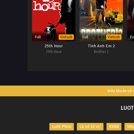
Full
Full
Fu
Vietsub
Vietsub
25th Hour
Tình Anh Em 2
25th Hour
Brother 2
Điều khoản sử
LUOT
Lướt Phim
Lá số tử vi/
XX88
htt