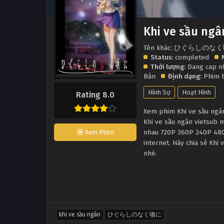
Khi ve sầu ngâ
Tên khác: ひぐらしのな
Status:
completed
Thời lượng:
Dang cap n
Bản
Định dạng:
Phim 
Hình Sự
Hoạt Hình
Rating 8.0
Xem phim Khi ve sầu ngân 
Khi ve sầu ngân vietsub m
nhau 720P 360P 240P 480P
Xem Phim
internet. Hãy chia sẻ Khi
nhé.
khi ve sầu ngân
ひぐらしのなく顷に