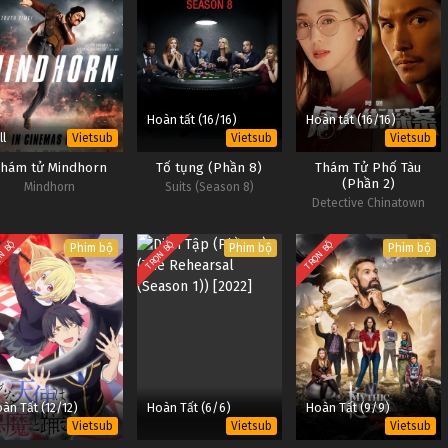
Hoàn tất (16/16)
Hoàn tất (16/16)
ll
Vietsub
Vietsub
Vietsub
Thám tử Mindhorn
Tố tụng (Phần 8)
Thám Tử Phố Tàu
(Phần 2)
Mindhorn
Suits (Season 8)
Detective Chinatown
Season 2
N BỘ
TRỌN BỘ
TRỌN BỘ
Phim bộ
Phim bộ
Phim bộ
àn Tất (12/12)
Hoàn Tất (6/6)
Hoàn Tất (9/9)
Vietsub
Vietsub
Vietsub