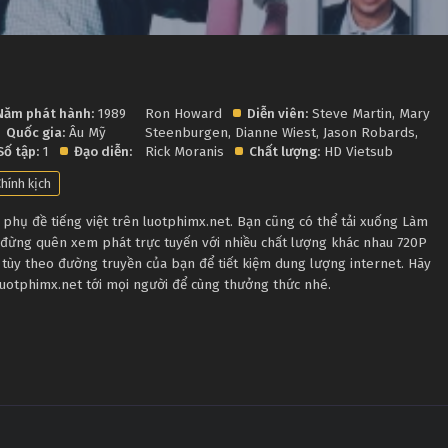
Năm phát hành:
1989
Ron Howard
Diễn viên:
Steve Martin
,
Mary
Quốc gia:
Âu Mỹ
Steenburgen
,
Dianne Wiest
,
Jason Robards
,
Số tập:
1
Đạo diễn:
Rick Moranis
Chất lượng:
HD Vietsub
hính kịch
hụ đề tiếng việt trên luotphimx.net. Bạn cũng có thể tải xuống Làm
 đừng quên xem phát trực tuyến với nhiều chất lượng khác nhau 720P
tùy theo đường truyền của bạn để tiết kiệm dung lượng internet. Hãy
luotphimx.net tới mọi người để cùng thưởng thức nhé.