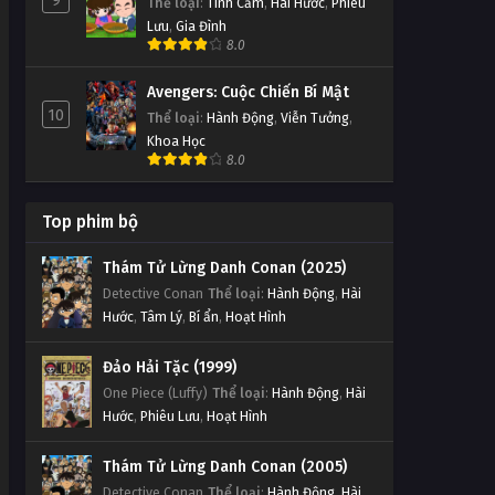
9
Thể loại
:
Tình Cảm
,
Hài Hước
,
Phiêu
Lưu
,
Gia Đình
8.0
Avengers: Cuộc Chiến Bí Mật
10
Thể loại
:
Hành Động
,
Viễn Tưởng
,
Khoa Học
8.0
Top phim bộ
Thám Tử Lừng Danh Conan (2025)
Detective Conan
Thể loại
:
Hành Động
,
Hài
Hước
,
Tâm Lý
,
Bí ẩn
,
Hoạt Hình
Đảo Hải Tặc (1999)
One Piece (Luffy)
Thể loại
:
Hành Động
,
Hài
Hước
,
Phiêu Lưu
,
Hoạt Hình
Thám Tử Lừng Danh Conan (2005)
Detective Conan
Thể loại
:
Hành Động
,
Hài