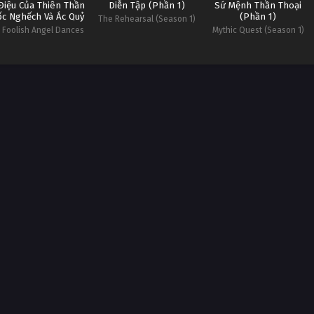
Điệu Của Thiên Thần
Diễn Tập (Phần 1)
Sứ Mệnh Thần Thoại
c Nghếch Và Ác Quỷ
(Phần 1)
The Rehearsal (Season 1)
 Foolish Angel Dances
Mythic Quest (Season 1)
with the Devil