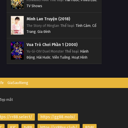
TV Shows
Minh Lan Truyện (2018)
The Story of Minglan
Thể loại
:
Tình Cảm
,
Cổ
Trang
,
Gia Đình
Vua Trò Chơi Phần 1 (2000)
Yu-Gi-Oh! Duel Monster
Thể loại
:
Hành
Động
,
Hài Hước
,
Viễn Tưởng
,
Hoạt Hình
afe
GiaSauRieng
 đẹp mắt
tps://rr88.select/
https://gg88.mobi/
C
KJC
tv88
https://rr88ss.club/
8DAY