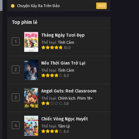
Chuyện Xảy Ra Trên Đảo
2025
Top phim lẻ
Tháng Ngày Tươi Đẹp
1
Thể loại
:
Tình Cảm
10.0
Nếu Thời Gian Trở Lại
2
Thể loại
:
Tình Cảm
8.0
Angel Guts: Red Classroom
3
Thể loại
:
Chính kịch
,
Phim 18+
3.8
Chiếc Vòng Ngọc Huyết
4
Thể loại
:
Tâm Lý
8.0