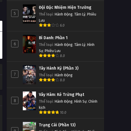
Đội Đặc Nhiệm Hiện Trường
5
Thể loại
:
Hành Động
,
Tâm Lý
,
Phiêu
Lưu
6.0
Bí Danh: Phần 1
6
Thể loại
:
Hành Động
,
Tâm Lý
,
Hình
Sự
,
Phiêu Lưu
8.0
Tây Hành Kỷ (Phần 3)
7
Thể loại
:
Hành Động
8.0
Vây Hãm: Kẻ Trừng Phạt
8
Thể loại
:
Hành Động
,
Hình Sự
,
Chính
kịch
10.0
Trạng Cãi (Phần 13)