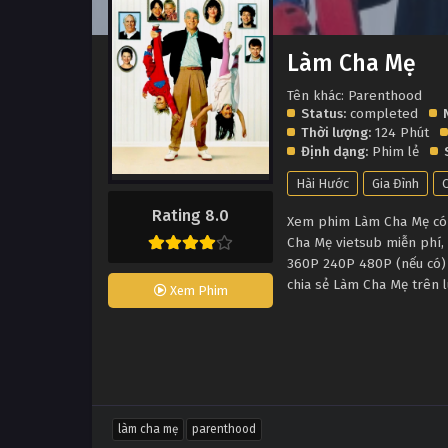
Làm Cha Mẹ
Tên khác: Parenthood
Status:
completed
Thời lượng:
124 Phút
Định dạng:
Phim lẻ
Hài Hước
Gia Đình
C
Rating 8.0
Xem phim Làm Cha Mẹ có p
Cha Mẹ vietsub miễn phí,
360P 240P 480P (nếu có) 
chia sẻ Làm Cha Mẹ trên 
Xem Phim
làm cha mẹ
parenthood