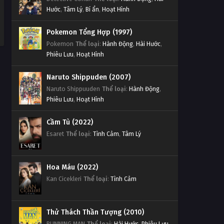
Hước
,
Tâm Lý
,
Bí ẩn
,
Hoạt Hình
Pokemon Tổng Hợp (1997)
Pokemon
Thể loại
:
Hành Động
,
Hài Hước
,
Phiêu Lưu
,
Hoạt Hình
Naruto Shippuden (2007)
Naruto Shippuuden
Thể loại
:
Hành Động
,
Phiêu Lưu
,
Hoạt Hình
Cầm Tù (2022)
Esaret
Thể loại
:
Tình Cảm
,
Tâm Lý
Hoa Máu (2022)
Kan Cicekleri
Thể loại
:
Tình Cảm
Thử Thách Thần Tượng (2010)
RUNNING MAN
Thể loại
:
Hài Hước
,
Phiêu Lưu
,