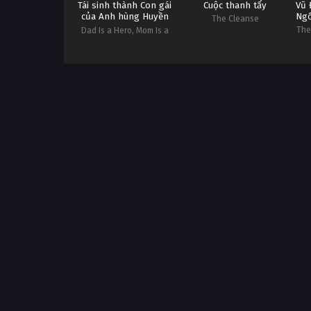
Tái sinh thành Con gái
Cuộc thanh tẩy
Vũ 
của Anh hùng Huyền
Ngố
The Cleanse
thoại và Nữ hoàng Tinh
The
Dad Is a Hero, Mom Is a
linh
Spirit, I'm a Reincarnator