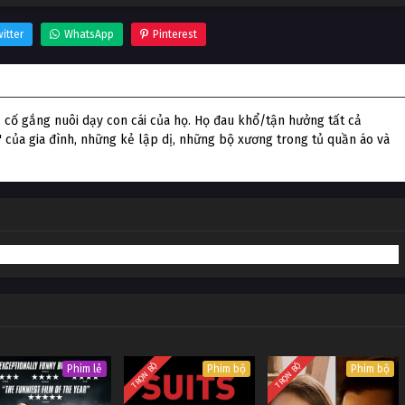
itter
WhatsApp
Pinterest
cố gắng nuôi dạy con cái của họ. Họ đau khổ/tận hưởng tất cả
' của gia đình, những kẻ lập dị, những bộ xương trong tủ quần áo và
TRỌN BỘ
TRỌN BỘ
Phim lẻ
Phim bộ
Phim bộ