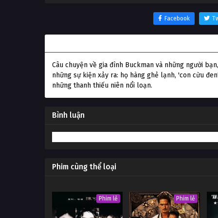
Facebook
Tw
Thông tin phim Làm Cha Mẹ
Câu chuyện về gia đình Buckman và những người bạn, 
những sự kiện xảy ra: họ hàng ghẻ lạnh, 'con cừu đen
những thanh thiếu niên nổi loạn.
Bình luận
Phim cùng thể loại
Phim lẻ
Phim lẻ