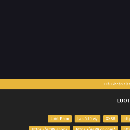
Điều khoản sử
LUOT
Lướt Phim
Lá số tử vi/
XX88
htt
https://gg88.shop/
https://gg88.cn.com/
htt