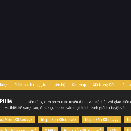
 dụng
Chính sách riêng tư
Liên hệ
Sitemap
Giá Nông Sản
Giac
PHIM
- Nền tảng xem phim trực tuyến đỉnh cao, nổi bật với giao diện
và thiết kế sáng tạo, đưa người xem vào một hành trình giải trí tuyệt vời.
ps://mm88.today/
https://rr88co.net/
https://rr88.navy/
ht
ps://rr88wang.com/
MM88
https://rr88rd.com/
XX88
KJ