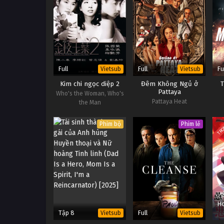
Full
Full
Fu
Vietsub
Vietsub
Kim chi ngọc diệp 2
Đêm Không Ngủ ở
Pattaya
Who's the Woman, Who's
Pattaya Heat
the Man
TRỌ
Phim bộ
Phim lẻ
Ho
Tập 8
Full
Vietsub
Vietsub