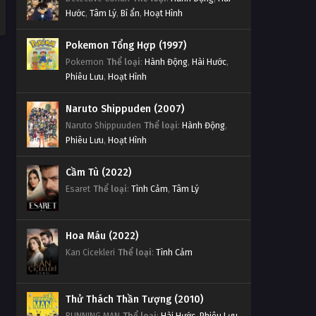
Hước
,
Tâm Lý
,
Bí ẩn
,
Hoạt Hình
Pokemon Tổng Hợp (1997)
Pokemon
Thể loại
:
Hành Động
,
Hài Hước
,
Phiêu Lưu
,
Hoạt Hình
Naruto Shippuden (2007)
Naruto Shippuuden
Thể loại
:
Hành Động
,
Phiêu Lưu
,
Hoạt Hình
Cầm Tù (2022)
Esaret
Thể loại
:
Tình Cảm
,
Tâm Lý
Hoa Máu (2022)
Kan Cicekleri
Thể loại
:
Tình Cảm
Thử Thách Thần Tượng (2010)
RUNNING MAN
Thể loại
:
Hài Hước
,
Phiêu Lưu
,