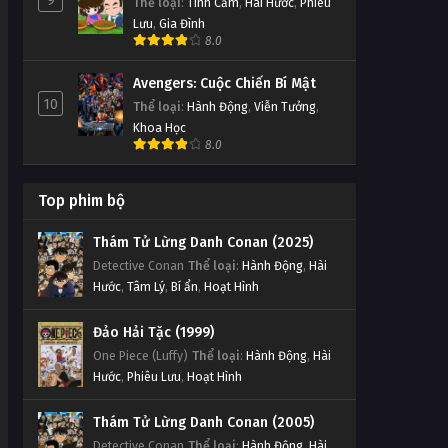
9
Thể loại
:
Tình Cảm
,
Hài Hước
,
Phiêu
Lưu
,
Gia Đình
8.0
Avengers: Cuộc Chiến Bí Mật
10
Thể loại
:
Hành Động
,
Viễn Tưởng
,
Khoa Học
8.0
Top phim bộ
Thám Tử Lừng Danh Conan (2025)
Detective Conan
Thể loại
:
Hành Động
,
Hài
Hước
,
Tâm Lý
,
Bí ẩn
,
Hoạt Hình
Đảo Hải Tặc (1999)
One Piece (Luffy)
Thể loại
:
Hành Động
,
Hài
Hước
,
Phiêu Lưu
,
Hoạt Hình
Thám Tử Lừng Danh Conan (2005)
Detective Conan
Thể loại
:
Hành Động
,
Hài