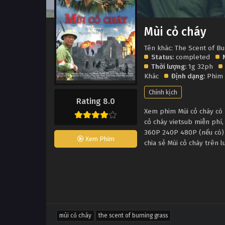
Mùi cỏ cháy
Tên khác: The Scent of B
Status:
completed
Thời lượng:
1g 32ph
Khác
Định dạng:
Phim 
Chính kịch
Rating 8.0
Xem phim Mùi cỏ cháy có p
cỏ cháy vietsub miễn phí
360P 240P 480P (nếu có) 
Xem Phim
chia sẻ Mùi cỏ cháy trên 
mùi cỏ cháy
the scent of burning grass