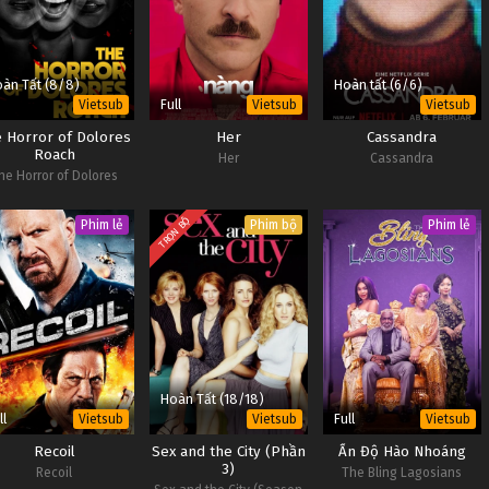
àn Tất (8/8)
Hoàn tất (6/6)
Full
Vietsub
Vietsub
Vietsub
 Horror of Dolores
Her
Cassandra
Roach
Her
Cassandra
he Horror of Dolores
Roach
TRỌN BỘ
Phim lẻ
Phim bộ
Phim lẻ
Hoàn Tất (18/18)
ll
Full
Vietsub
Vietsub
Vietsub
Recoil
Sex and the City (Phần
Ấn Độ Hào Nhoáng
3)
Recoil
The Bling Lagosians