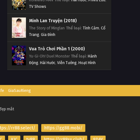
TV Shows
Minh Lan Truyện (2018)
The Story of Minglan
Thể loại
:
Tình Cảm
,
Cổ
Trang
,
Gia Đình
Vua Trò Chơi Phần 1 (2000)
Yu-Gi-Oh! Duel Monster
Thể loại
:
Hành
Động
,
Hài Hước
,
Viễn Tưởng
,
Hoạt Hình
afe
GiaSauRieng
 đẹp mắt
tps://rr88.select/
https://gg88.mobi/
C
KJC
tv88
https://rr88ss.club/
8DAY