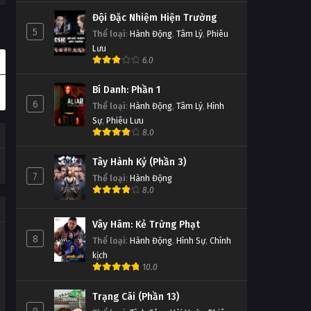
Đội Đặc Nhiệm Hiện Trường
5
Thể loại
:
Hành Động
,
Tâm Lý
,
Phiêu
Lưu
6.0
Bí Danh: Phần 1
6
Thể loại
:
Hành Động
,
Tâm Lý
,
Hình
Sự
,
Phiêu Lưu
8.0
Tây Hành Kỷ (Phần 3)
7
Thể loại
:
Hành Động
8.0
Vây Hãm: Kẻ Trừng Phạt
8
Thể loại
:
Hành Động
,
Hình Sự
,
Chính
kịch
10.0
Trạng Cãi (Phần 13)