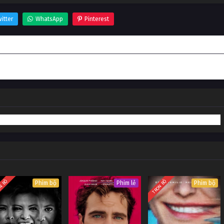
itter
WhatsApp
Pinterest
N BỘ
TRỌN BỘ
Phim bộ
Phim lẻ
Phim bộ