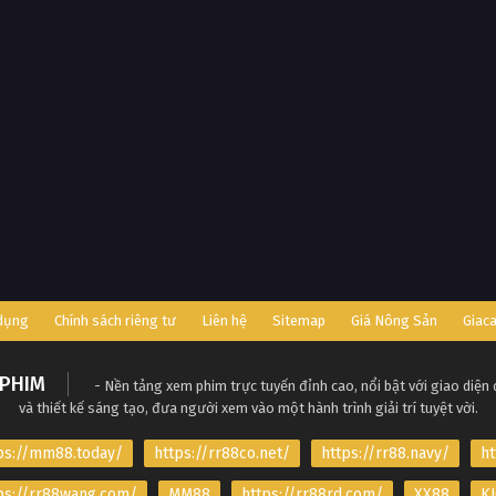
 dụng
Chính sách riêng tư
Liên hệ
Sitemap
Giá Nông Sản
Giac
PHIM
- Nền tảng xem phim trực tuyến đỉnh cao, nổi bật với giao diện
và thiết kế sáng tạo, đưa người xem vào một hành trình giải trí tuyệt vời.
ps://mm88.today/
https://rr88co.net/
https://rr88.navy/
ht
ps://rr88wang.com/
MM88
https://rr88rd.com/
XX88
KJ