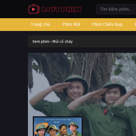
Trang chủ
Phim Mới
Phim Chiếu Rạp
Xem phim
›
Mùi cỏ cháy