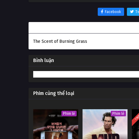
Facebook
Tw
Thông tin phim Mùi cỏ cháy
The Scent of Burning Grass
Bình luận
Phim cùng thể loại
TRỌ
Phim lẻ
Phim lẻ