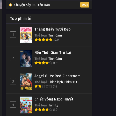
Chuyện Xảy Ra Trên Đảo
2025
Top phim lẻ
Tháng Ngày Tươi Đẹp
1
Thể loại
:
Tình Cảm
10.0
Nếu Thời Gian Trở Lại
2
Thể loại
:
Tình Cảm
8.0
Angel Guts: Red Classroom
3
Thể loại
:
Chính kịch
,
Phim 18+
3.8
Chiếc Vòng Ngọc Huyết
4
Thể loại
:
Tâm Lý
8.0