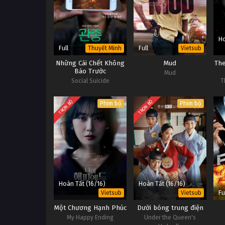
Ho
Full
Full
Thuyết Minh
Vietsub
Những Cái Chết Không
Mud
The
Báo Trước
Mud
Social Suicide
T
TRỌN BỘ
TRỌN BỘ
Phim bộ
Phim bộ
Hoàn Tất (16/16)
Hoàn Tất (16/16)
Fu
Vietsub
Vietsub
Một Chương Hạnh Phúc
Dưới bóng trung điện
My Happy Ending
Under the Queen's