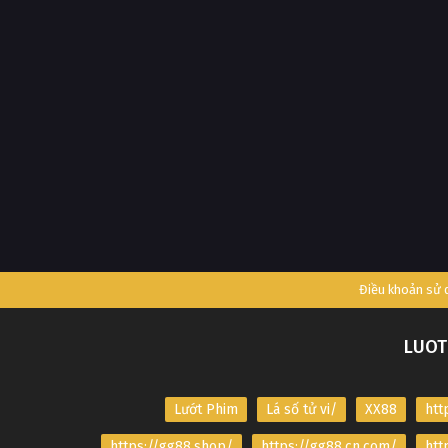
Điều khoản sử
LUOT
Lướt Phim
Lá số tử vi/
XX88
htt
https://gg88.shop/
https://gg88.cn.com/
htt