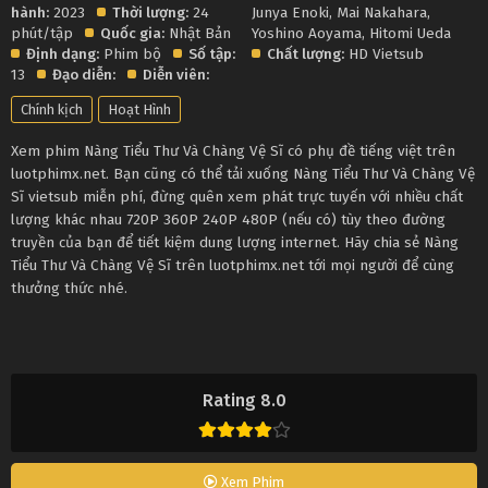
hành:
2023
Thời lượng:
24
Junya Enoki
,
Mai Nakahara
,
phút/tập
Quốc gia:
Nhật Bản
Yoshino Aoyama
,
Hitomi Ueda
Định dạng:
Phim bộ
Số tập:
Chất lượng:
HD Vietsub
13
Đạo diễn:
Diễn viên:
Chính kịch
Hoạt Hình
Xem phim Nàng Tiểu Thư Và Chàng Vệ Sĩ có phụ đề tiếng việt trên
luotphimx.net. Bạn cũng có thể tải xuống Nàng Tiểu Thư Và Chàng Vệ
Sĩ vietsub miễn phí, đừng quên xem phát trực tuyến với nhiều chất
lượng khác nhau 720P 360P 240P 480P (nếu có) tùy theo đường
truyền của bạn để tiết kiệm dung lượng internet. Hãy chia sẻ Nàng
Tiểu Thư Và Chàng Vệ Sĩ trên luotphimx.net tới mọi người để cùng
thưởng thức nhé.
Rating 8.0
Xem Phim