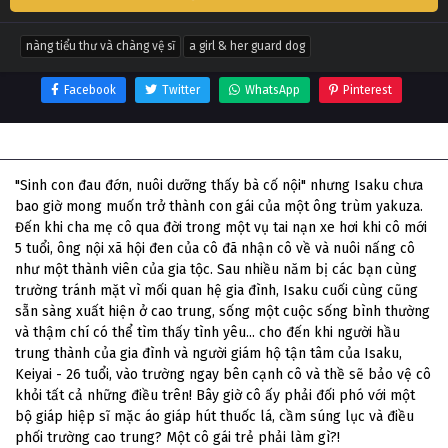
nàng tiểu thư và chàng vệ sĩ
a girl & her guard dog
Facebook
Twitter
WhatsApp
Pinterest
Thông tin phim Nàng Tiểu Thư Và Chàng Vệ Sĩ
"Sinh con đau đớn, nuôi dưỡng thấy bà cố nội" nhưng Isaku chưa
bao giờ mong muốn trở thành con gái của một ông trùm yakuza.
Đến khi cha mẹ cô qua đời trong một vụ tai nạn xe hơi khi cô mới
5 tuổi, ông nội xã hội đen của cô đã nhận cô về và nuôi nấng cô
như một thành viên của gia tộc. Sau nhiều năm bị các bạn cùng
trường tránh mặt vì mối quan hệ gia đình, Isaku cuối cùng cũng
sẵn sàng xuất hiện ở cao trung, sống một cuộc sống bình thường
và thậm chí có thể tìm thấy tình yêu... cho đến khi người hầu
trung thành của gia đình và người giám hộ tận tâm của Isaku,
Keiyai - 26 tuổi, vào trường ngay bên cạnh cô và thề sẽ bảo vệ cô
khỏi tất cả những điều trên! Bây giờ cô ấy phải đối phó với một
bộ giáp hiệp sĩ mặc áo giáp hút thuốc lá, cầm súng lục và điều
phối trường cao trung? Một cô gái trẻ phải làm gì?!