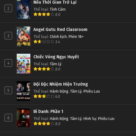
Nếu Thời Gian Trở Lại
2
Thể loại
:
Tình Cảm
8.0
Angel Guts: Red Classroom
3
Thể loại
:
Chính kịch
,
Phim 18+
3.4
Chiếc Vòng Ngọc Huyết
4
Thể loại
:
Tâm Lý
8.0
Đội Đặc Nhiệm Hiện Trường
5
Thể loại
:
Hành Động
,
Tâm Lý
,
Phiêu Lưu
6.0
Bí Danh: Phần 1
6
Thể loại
:
Hành Động
,
Tâm Lý
,
Hình Sự
,
Phiêu Lưu
8.0