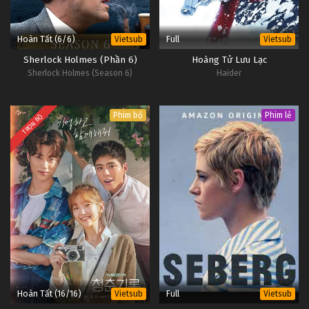
Hoàn Tất (6/6)
Full
Vietsub
Vietsub
Sherlock Holmes (Phần 6)
Hoàng Tử Lưu Lạc
Sherlock Holmes (Season 6)
Haider
Phim bộ
Phim lẻ
TRỌN BỘ
Hoàn Tất (16/16)
Full
Vietsub
Vietsub