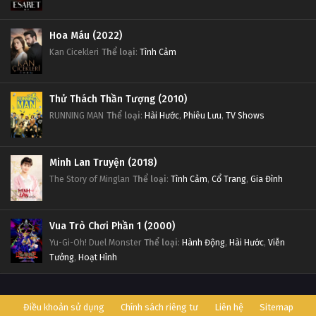
Hoa Máu (2022)
Kan Cicekleri
Thể loại
:
Tình Cảm
Thử Thách Thần Tượng (2010)
RUNNING MAN
Thể loại
:
Hài Hước
,
Phiêu Lưu
,
TV Shows
Minh Lan Truyện (2018)
The Story of Minglan
Thể loại
:
Tình Cảm
,
Cổ Trang
,
Gia Đình
Vua Trò Chơi Phần 1 (2000)
Yu-Gi-Oh! Duel Monster
Thể loại
:
Hành Động
,
Hài Hước
,
Viễn
Tưởng
,
Hoạt Hình
Điều khoản sử dụng
Chính sách riêng tư
Liên hệ
Sitemap