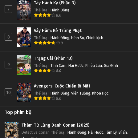
Tây Hành Kỷ (Phần 3)
7
Thể loại
:
Hành Động
8.0
Vây Hãm: Kẻ Trừng Phạt
8
Thể loại
:
Hành Động
,
Hình Sự
,
Chính kịch
10.0
Trạng Cãi (Phần 13)
9
Thể loại
:
Tình Cảm
,
Hài Hước
,
Phiêu Lưu
,
Gia Đình
8.0
Avengers: Cuộc Chiến Bí Mật
10
Thể loại
:
Hành Động
,
Viễn Tưởng
,
Khoa Học
8.0
Top phim bộ
Thám Tử Lừng Danh Conan (2025)
Detective Conan
Thể loại
:
Hành Động
,
Hài Hước
,
Tâm Lý
,
Bí ẩn
,