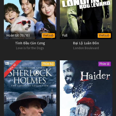
Hoàn tất (10/10)
Full
Vietsub
Vietsub
Tình Đầu Cún Cưng
Đại Lộ Luân Đôn
Love is for the Dogs
London Boulevard
Phim bộ
Phim lẻ
TRỌN BỘ