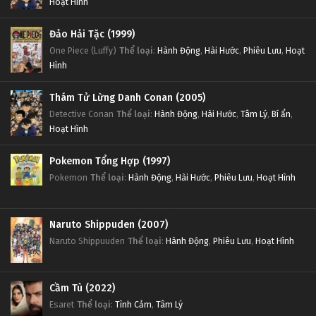
Hoạt Hình
Đảo Hải Tặc (1999)
One Piece (Luffy)
Thể loại
:
Hành Động
,
Hài Hước
,
Phiêu Lưu
,
Hoạt
Hình
Thám Tử Lừng Danh Conan (2005)
Detective Conan
Thể loại
:
Hành Động
,
Hài Hước
,
Tâm Lý
,
Bí ẩn
,
Hoạt Hình
Pokemon Tổng Hợp (1997)
Pokemon
Thể loại
:
Hành Động
,
Hài Hước
,
Phiêu Lưu
,
Hoạt Hình
Naruto Shippuden (2007)
Naruto Shippuuden
Thể loại
:
Hành Động
,
Phiêu Lưu
,
Hoạt Hình
Cầm Tù (2022)
Esaret
Thể loại
:
Tình Cảm
,
Tâm Lý