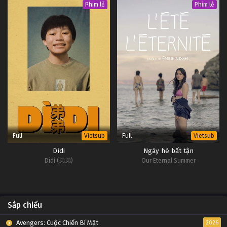
Phim lẻ
Phim lẻ
Full
Full
Vietsub
Vietsub
Dìdi
Ngày hè bất tận
Dìdi (弟弟)
Our Eternal Summer
Sắp chiếu
Avengers: Cuộc Chiến Bí Mật
2026