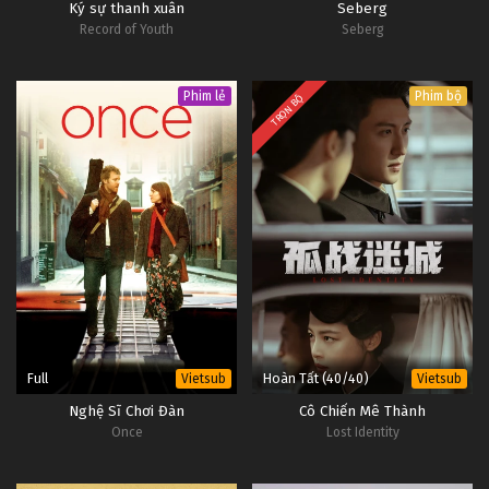
Ký sự thanh xuân
Seberg
Record of Youth
Seberg
Phim lẻ
Phim bộ
TRỌN BỘ
Full
Hoàn Tất (40/40)
Vietsub
Vietsub
Nghệ Sĩ Chơi Đàn
Cô Chiến Mê Thành
Once
Lost Identity