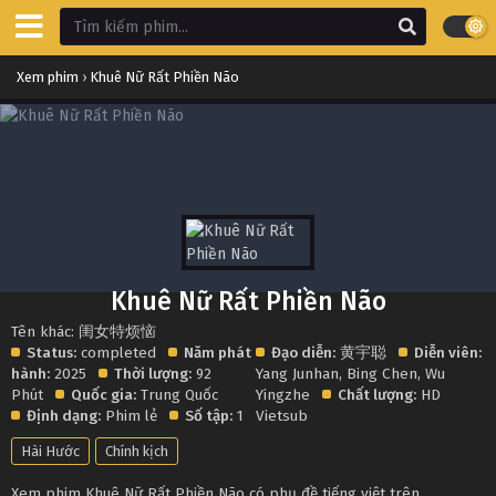
Xem phim
›
Khuê Nữ Rất Phiền Não
Khuê Nữ Rất Phiền Não
Tên khác: 闺女特烦恼
Status:
completed
Năm phát
Đạo diễn:
黄宇聪
Diễn viên:
hành:
2025
Thời lượng:
92
Yang Junhan
,
Bing Chen
,
Wu
Phút
Quốc gia:
Trung Quốc
Yingzhe
Chất lượng:
HD
Định dạng:
Phim lẻ
Số tập:
1
Vietsub
Hài Hước
Chính kịch
Xem phim Khuê Nữ Rất Phiền Não có phụ đề tiếng việt trên