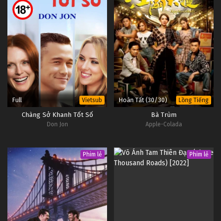
Full
Hoàn Tất (30/30)
Vietsub
Lồng Tiếng
Chàng Sở Khanh Tốt Số
Bà Trùm
Don Jon
Apple-Colada
Phim lẻ
Phim lẻ