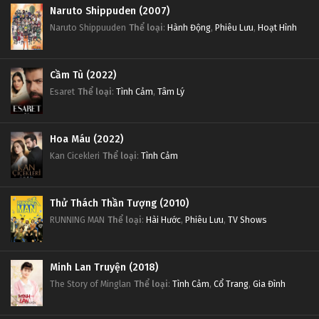
Naruto Shippuden (2007)
Naruto Shippuuden
Thể loại
:
Hành Động
,
Phiêu Lưu
,
Hoạt Hình
Cầm Tù (2022)
Esaret
Thể loại
:
Tình Cảm
,
Tâm Lý
Hoa Máu (2022)
Kan Cicekleri
Thể loại
:
Tình Cảm
Thử Thách Thần Tượng (2010)
RUNNING MAN
Thể loại
:
Hài Hước
,
Phiêu Lưu
,
TV Shows
Minh Lan Truyện (2018)
The Story of Minglan
Thể loại
:
Tình Cảm
,
Cổ Trang
,
Gia Đình