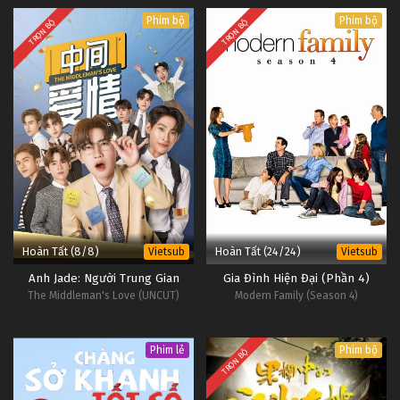
Phim bộ
Phim bộ
TRỌN BỘ
TRỌN BỘ
Hoàn Tất (8/8)
Hoàn Tất (24/24)
Vietsub
Vietsub
Anh Jade: Người Trung Gian
Gia Đình Hiện Đại (Phần 4)
The Middleman's Love (UNCUT)
Modern Family (Season 4)
Phim lẻ
Phim bộ
TRỌN BỘ