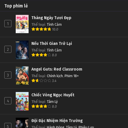
Top phim lẻ
Tháng Ngày Tươi Đẹp
1
Thể loại
:
Tình Cảm
10.0
Nếu Thời Gian Trở Lại
2
Thể loại
:
Tình Cảm
8.0
Angel Guts: Red Classroom
3
Thể loại
:
Chính kịch
,
Phim 18+
3.4
Chiếc Vòng Ngọc Huyết
4
Thể loại
:
Tâm Lý
8.0
Đội Đặc Nhiệm Hiện Trường
5
Thể loại
:
Hành Động
,
Tâm Lý
,
Phiêu Lưu