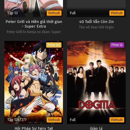
Tập 13
Full
Vietsub
Vietsub
Peter Grill và Hiền giả thời gian
40 Tuổi Vẫn Còn Zin
- Super Extra
The 40 Year Old Virgin
Peter Grill to Kenja no Jikan: Super
Extra
Phim bộ
Phim lẻ
Tập 126/277
Full
Vietsub
Vietsub
Hội Pháp Sư Fairy Tail
Giáo Lý