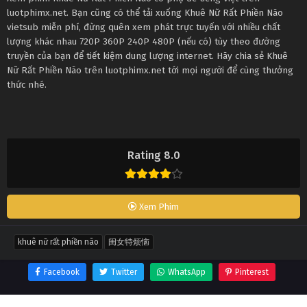
luotphimx.net. Bạn cũng có thể tải xuống Khuê Nữ Rất Phiền Não
vietsub miễn phí, đừng quên xem phát trực tuyến với nhiều chất
lượng khác nhau 720P 360P 240P 480P (nếu có) tùy theo đường
truyền của bạn để tiết kiệm dung lượng internet. Hãy chia sẻ Khuê
Nữ Rất Phiền Não trên luotphimx.net tới mọi người để cùng thưởng
thức nhé.
Rating 8.0
Xem Phim
khuê nữ rất phiền não
闺女特烦恼
Facebook
Twitter
WhatsApp
Pinterest