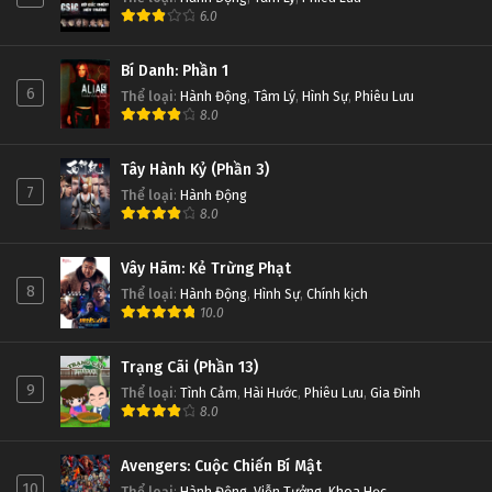
6.0
Bí Danh: Phần 1
6
Thể loại
:
Hành Động
,
Tâm Lý
,
Hình Sự
,
Phiêu Lưu
8.0
Tây Hành Kỷ (Phần 3)
7
Thể loại
:
Hành Động
8.0
Vây Hãm: Kẻ Trừng Phạt
8
Thể loại
:
Hành Động
,
Hình Sự
,
Chính kịch
10.0
Trạng Cãi (Phần 13)
9
Thể loại
:
Tình Cảm
,
Hài Hước
,
Phiêu Lưu
,
Gia Đình
8.0
Avengers: Cuộc Chiến Bí Mật
10
Thể loại
:
Hành Động
,
Viễn Tưởng
,
Khoa Học