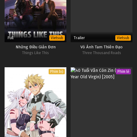
Full
Trailer
Vietsub
Vietsub
Những Điều Giản Đơn
Võ Ánh Tam Thiên Đạo
Things Like This
Three Thousand Roads
Phim bộ
Phim lẻ