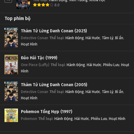
8.0
Top phim bộ
Thám Tử Lừng Danh Conan (2025)
Detective Conan
Thể loại
:
Hành Động
,
Hài Hước
,
Tâm Lý
,
Bí ẩn
,
Hoạt Hình
Đảo Hải Tặc (1999)
One Piece (Luffy)
Thể loại
:
Hành Động
,
Hài Hước
,
Phiêu Lưu
,
Hoạt
Hình
Thám Tử Lừng Danh Conan (2005)
Detective Conan
Thể loại
:
Hành Động
,
Hài Hước
,
Tâm Lý
,
Bí ẩn
,
Hoạt Hình
Pokemon Tổng Hợp (1997)
Pokemon
Thể loại
:
Hành Động
,
Hài Hước
,
Phiêu Lưu
,
Hoạt Hình