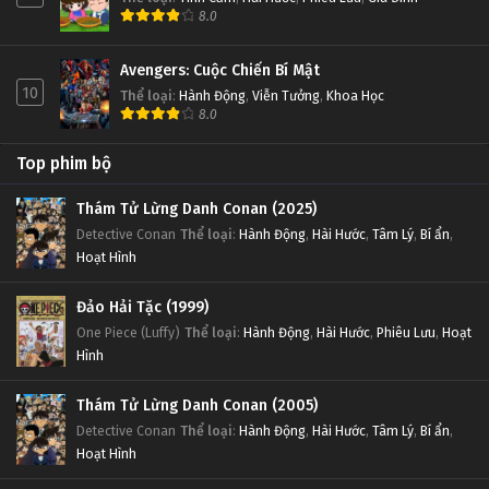
8.0
Avengers: Cuộc Chiến Bí Mật
10
Thể loại
:
Hành Động
,
Viễn Tưởng
,
Khoa Học
8.0
Top phim bộ
Thám Tử Lừng Danh Conan (2025)
Detective Conan
Thể loại
:
Hành Động
,
Hài Hước
,
Tâm Lý
,
Bí ẩn
,
Hoạt Hình
Đảo Hải Tặc (1999)
One Piece (Luffy)
Thể loại
:
Hành Động
,
Hài Hước
,
Phiêu Lưu
,
Hoạt
Hình
Thám Tử Lừng Danh Conan (2005)
Detective Conan
Thể loại
:
Hành Động
,
Hài Hước
,
Tâm Lý
,
Bí ẩn
,
Hoạt Hình