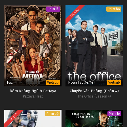
Phim lẻ
Phim bộ
TRỌN BỘ
Full
Hoàn Tất (14/14)
Vietsub
Vietsub
Đêm Không Ngủ ở Pattaya
Chuyện Văn Phòng (Phần 4)
Pattaya Heat
The Office (Season 4)
Phim bộ
Phim lẻ
TRỌN BỘ