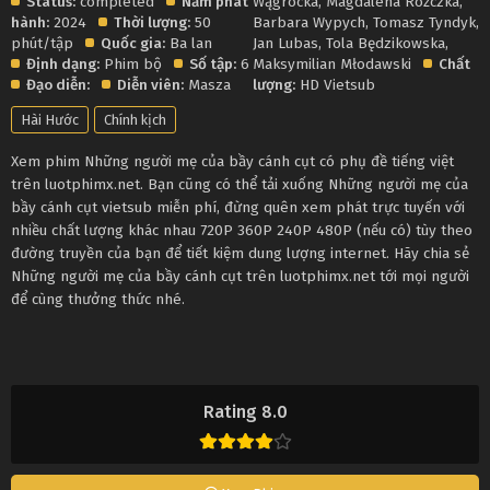
Status:
completed
Năm phát
Wągrocka
,
Magdalena Różczka
,
hành:
2024
Thời lượng:
50
Barbara Wypych
,
Tomasz Tyndyk
,
phút/tập
Quốc gia:
Ba lan
Jan Lubas
,
Tola Będzikowska
,
Định dạng:
Phim bộ
Số tập:
6
Maksymilian Młodawski
Chất
Đạo diễn:
Diễn viên:
Masza
lượng:
HD Vietsub
Hài Hước
Chính kịch
Xem phim Những người mẹ của bầy cánh cụt có phụ đề tiếng việt
trên luotphimx.net. Bạn cũng có thể tải xuống Những người mẹ của
bầy cánh cụt vietsub miễn phí, đừng quên xem phát trực tuyến với
nhiều chất lượng khác nhau 720P 360P 240P 480P (nếu có) tùy theo
đường truyền của bạn để tiết kiệm dung lượng internet. Hãy chia sẻ
Những người mẹ của bầy cánh cụt trên luotphimx.net tới mọi người
để cùng thưởng thức nhé.
Rating 8.0