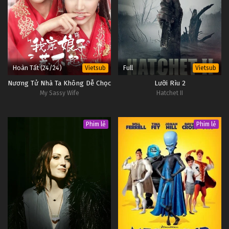
Hoàn Tất (24/24)
Full
Vietsub
Vietsub
Nương Tử Nhà Ta Không Dễ Chọc
Lưỡi Rìu 2
My Sassy Wife
Hatchet II
Phim lẻ
Phim lẻ