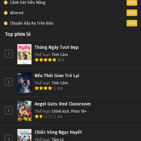
Cảnh Sát Siêu Năng
2025
Altered
2025
Chuyện Xảy Ra Trên Đảo
2025
Top phim lẻ
Tháng Ngày Tươi Đẹp
1
Thể loại
:
Tình Cảm
10.0
Nếu Thời Gian Trở Lại
2
Thể loại
:
Tình Cảm
8.0
Angel Guts: Red Classroom
3
Thể loại
:
Chính kịch
,
Phim 18+
3.4
Chiếc Vòng Ngọc Huyết
4
Thể loại
:
Tâm Lý