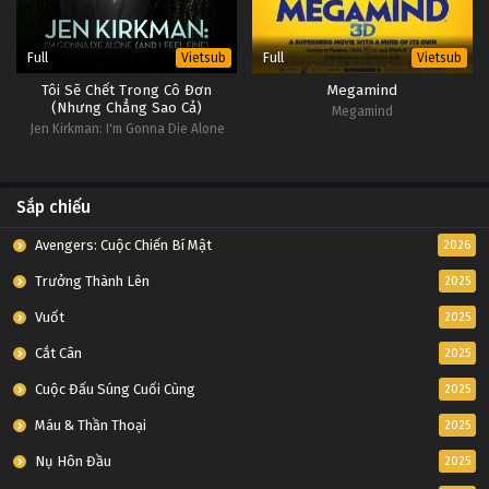
Full
Full
Vietsub
Vietsub
Tôi Sẽ Chết Trong Cô Đơn
Megamind
(Nhưng Chẳng Sao Cả)
Megamind
Jen Kirkman: I'm Gonna Die Alone
(And I Feel Fine)
Sắp chiếu
Avengers: Cuộc Chiến Bí Mật
2026
Trưởng Thành Lên
2025
Vuốt
2025
Cắt Cân
2025
Cuộc Đấu Súng Cuối Cùng
2025
Máu & Thần Thoại
2025
Nụ Hôn Đầu
2025