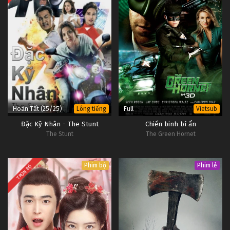
Hoàn Tất (25/25)
Full
Lông tiếng
Vietsub
Đặc Kỹ Nhân - The Stunt
Chiến binh bí ẩn
The Stunt
The Green Hornet
Phim bộ
Phim lẻ
TRỌN BỘ