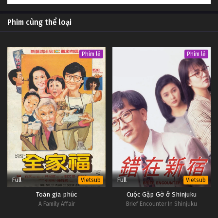
Phim cùng thể loại
Phim lẻ
Phim lẻ
Full
Full
Vietsub
Vietsub
Toàn gia phúc
Cuộc Gặp Gỡ ở Shinjuku
A Family Affair
Brief Encounter In Shinjuku