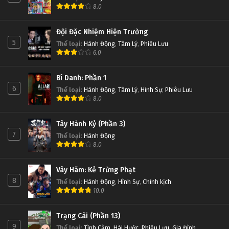
8.0
Đội Đặc Nhiệm Hiện Trường
5
Thể loại
:
Hành Động
,
Tâm Lý
,
Phiêu Lưu
6.0
Bí Danh: Phần 1
6
Thể loại
:
Hành Động
,
Tâm Lý
,
Hình Sự
,
Phiêu Lưu
8.0
Tây Hành Kỷ (Phần 3)
7
Thể loại
:
Hành Động
8.0
Vây Hãm: Kẻ Trừng Phạt
8
Thể loại
:
Hành Động
,
Hình Sự
,
Chính kịch
10.0
Trạng Cãi (Phần 13)
9
Thể loại
:
Tình Cảm
,
Hài Hước
,
Phiêu Lưu
,
Gia Đình