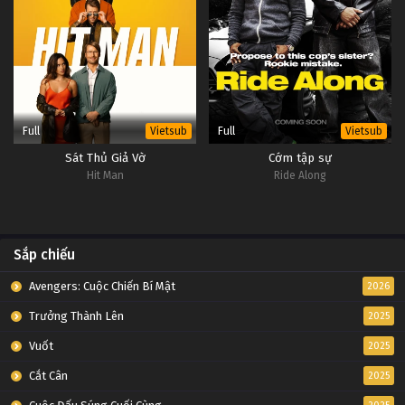
Full
Full
Vietsub
Vietsub
Sát Thủ Giả Vờ
Cớm tập sự
Hit Man
Ride Along
Sắp chiếu
Avengers: Cuộc Chiến Bí Mật
2026
Trưởng Thành Lên
2025
Vuốt
2025
Cắt Cân
2025