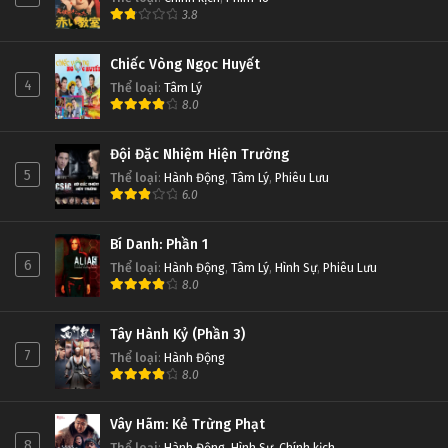
3.8
Chiếc Vòng Ngọc Huyết
4
Thể loại
:
Tâm Lý
8.0
Đội Đặc Nhiệm Hiện Trường
5
Thể loại
:
Hành Động
,
Tâm Lý
,
Phiêu Lưu
6.0
Bí Danh: Phần 1
6
Thể loại
:
Hành Động
,
Tâm Lý
,
Hình Sự
,
Phiêu Lưu
8.0
Tây Hành Kỷ (Phần 3)
7
Thể loại
:
Hành Động
8.0
Vây Hãm: Kẻ Trừng Phạt
8
Thể loại
:
Hành Động
,
Hình Sự
,
Chính kịch