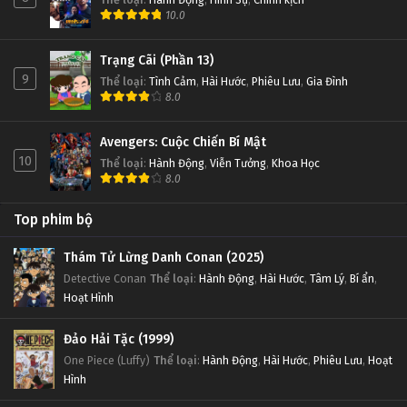
10.0
Trạng Cãi (Phần 13)
9
Thể loại
:
Tình Cảm
,
Hài Hước
,
Phiêu Lưu
,
Gia Đình
8.0
Avengers: Cuộc Chiến Bí Mật
10
Thể loại
:
Hành Động
,
Viễn Tưởng
,
Khoa Học
8.0
Top phim bộ
Thám Tử Lừng Danh Conan (2025)
Detective Conan
Thể loại
:
Hành Động
,
Hài Hước
,
Tâm Lý
,
Bí ẩn
,
Hoạt Hình
Đảo Hải Tặc (1999)
One Piece (Luffy)
Thể loại
:
Hành Động
,
Hài Hước
,
Phiêu Lưu
,
Hoạt
Hình