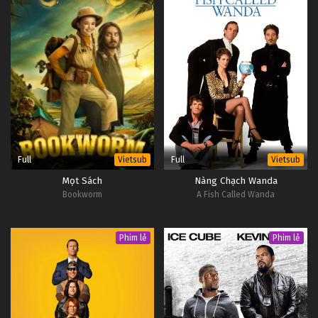
Full
Full
Vietsub
Vietsub
Mọt Sách
Nàng Chạch Wanda
Bookworm
A Fish Called Wanda
Phim lẻ
Phim lẻ