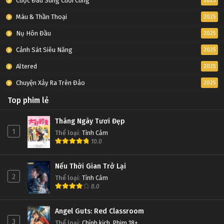
Cuộc Đấu Súng Cuối Cùng
2025
Máu & Thần Thoại
2025
Nụ Hôn Đầu
2025
Cảnh Sát Siêu Năng
2025
Altered
2025
Chuyện Xảy Ra Trên Đảo
2025
Top phim lẻ
Tháng Ngày Tươi Đẹp
1
Thể loại
:
Tình Cảm
10.0
Nếu Thời Gian Trở Lại
2
Thể loại
:
Tình Cảm
8.0
Angel Guts: Red Classroom
3
Thể loại
:
Chính kịch
,
Phim 18+