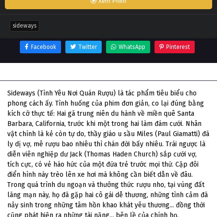
Xem Phim
sideways
Facebook
Twitter
WhatsApp
Pinterest
Thông tin phim Sideways
Sideways (Tình Yêu Nơi Quán Rượu) là tác phẩm tiêu biểu cho
phong cách ấy. Tình huống của phim đơn giản, co lại đúng bằng
kích cỡ thực tế: Hai gã trung niên du hành về miền quê Santa
Barbara, California, trước khi một trong hai làm đám cưới. Nhân
vật chính là kẻ còn tự do, thầy giáo u sầu Miles (Paul Giamatti) đã
ly dị vợ, mê rượu bao nhiêu thì chán đời bấy nhiêu. Trái ngược là
diễn viên nghiệp dư Jack (Thomas Haden Church) sắp cưới vợ,
tích cực, có vẻ háo hức của một đứa trẻ trước mọi thứ. Cặp đôi
điển hình này trèo lên xe hơi mà không cần biết dẫn về đâu.
Trong quá trình du ngoạn và thưởng thức rượu nho, tại vùng đất
lãng mạn này, họ đã gặp hai cô gái dễ thương, những tình cảm đã
nảy sinh trong những tâm hồn khao khát yêu thương... đồng thời
cũng phát hiện ra những tài năng... bên lề của chính họ.