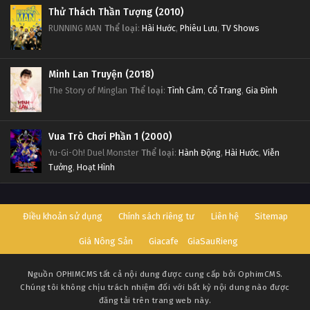
Thử Thách Thần Tượng (2010)
RUNNING MAN
Thể loại
:
Hài Hước
,
Phiêu Lưu
,
TV Shows
Minh Lan Truyện (2018)
The Story of Minglan
Thể loại
:
Tình Cảm
,
Cổ Trang
,
Gia Đình
Vua Trò Chơi Phần 1 (2000)
Yu-Gi-Oh! Duel Monster
Thể loại
:
Hành Động
,
Hài Hước
,
Viễn
Tưởng
,
Hoạt Hình
Điều khoản sử dụng
Chính sách riêng tư
Liên hệ
Sitemap
Giá Nông Sản
Giacafe
GiaSauRieng
Nguồn
OPHIMCMS
tất cả nội dung được cung cấp bởi OphimCMS.
Chúng tôi không chịu trách nhiệm đối với bất kỳ nội dung nào được
đăng tải trên trang web này.