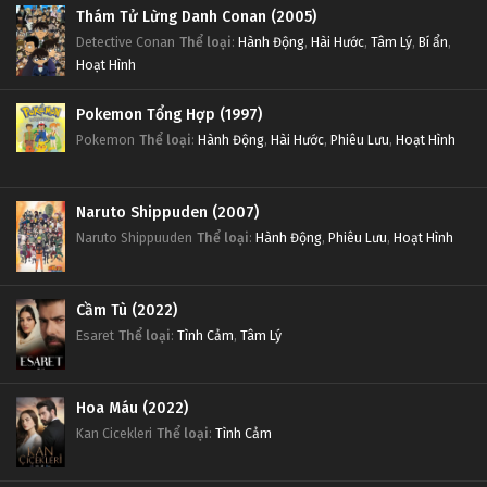
Thám Tử Lừng Danh Conan (2005)
Detective Conan
Thể loại
:
Hành Động
,
Hài Hước
,
Tâm Lý
,
Bí ẩn
,
Hoạt Hình
Pokemon Tổng Hợp (1997)
Pokemon
Thể loại
:
Hành Động
,
Hài Hước
,
Phiêu Lưu
,
Hoạt Hình
Naruto Shippuden (2007)
Naruto Shippuuden
Thể loại
:
Hành Động
,
Phiêu Lưu
,
Hoạt Hình
Cầm Tù (2022)
Esaret
Thể loại
:
Tình Cảm
,
Tâm Lý
Hoa Máu (2022)
Kan Cicekleri
Thể loại
:
Tình Cảm