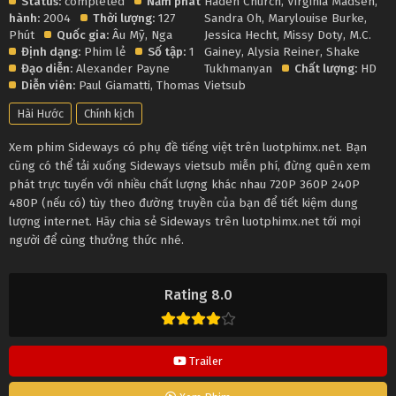
Status:
completed
Năm phát
Haden Church
,
Virginia Madsen
,
hành:
2004
Thời lượng:
127
Sandra Oh
,
Marylouise Burke
,
Phút
Quốc gia:
Âu Mỹ
,
Nga
Jessica Hecht
,
Missy Doty
,
M.C.
Định dạng:
Phim lẻ
Số tập:
1
Gainey
,
Alysia Reiner
,
Shake
Đạo diễn:
Alexander Payne
Tukhmanyan
Chất lượng:
HD
Diễn viên:
Paul Giamatti
,
Thomas
Vietsub
Hài Hước
Chính kịch
Xem phim Sideways có phụ đề tiếng việt trên luotphimx.net. Bạn
cũng có thể tải xuống Sideways vietsub miễn phí, đừng quên xem
phát trực tuyến với nhiều chất lượng khác nhau 720P 360P 240P
480P (nếu có) tùy theo đường truyền của bạn để tiết kiệm dung
lượng internet. Hãy chia sẻ Sideways trên luotphimx.net tới mọi
người để cùng thưởng thức nhé.
Rating 8.0
Trailer