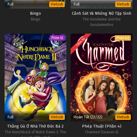
Full
Full
Vietsub
Vietsub
Bingo
Cảnh Sát Và Những Nữ Tập Sinh
Bingo
The Gendarme and the
Gendarmettes
Phim lẻ
Phim bộ
TRỌN BỘ
Full
Hoàn Tất (22/22)
Vietsub
Vietsub
Thằng Gù Ở Nhà Thờ Đức Bà 2
Phép Thuật (Phần 4)
The Hunchback of Notre Dame 2: The
Charmed (Season 4)