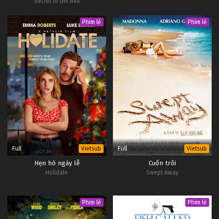
Secret of the Bell
Phim lẻ
Phim lẻ
Full
Full
Vietsub
Vietsub
Hẹn hò ngày lễ
Cuốn trôi
Holidate
Swept Away
Phim lẻ
Phim lẻ