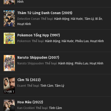
Hình
Thám Tử Lừng Danh Conan (2005)
Detective Conan
Thể loại
:
Hành Động
,
Hài Hước
,
Tâm Lý
,
Bí ẩn
,
Hoạt Hình
Pokemon Tổng Hợp (1997)
Pokemon
Thể loại
:
Hành Động
,
Hài Hước
,
Phiêu Lưu
,
Hoạt Hình
Naruto Shippuden (2007)
Naruto Shippuuden
Thể loại
:
Hành Động
,
Phiêu Lưu
,
Hoạt Hình
Cầm Tù (2022)
Esaret
Thể loại
:
Tình Cảm
,
Tâm Lý
Hoa Máu (2022)
Kan Cicekleri
Thể loại
:
Tình Cảm