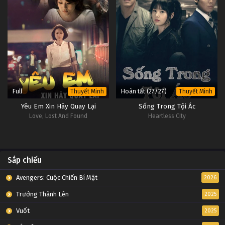
Full
Hoàn tất (27/27)
Thuyết Minh
Thuyết Minh
Yêu Em Xin Hãy Quay Lại
Sống Trong Tội Ác
Love, Lost And Found
Heartless City
Sắp chiếu
Avengers: Cuộc Chiến Bí Mật
2026
Trưởng Thành Lên
2025
Vuốt
2025