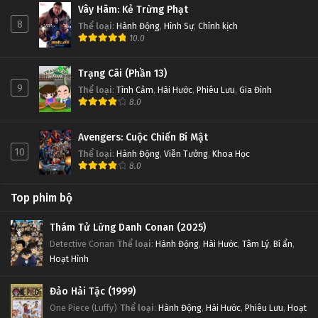
Vây Hãm: Kẻ Trừng Phạt
8
Thể loại
:
Hành Động
,
Hình Sự
,
Chính kịch
10.0
Trạng Cãi (Phần 13)
9
Thể loại
:
Tình Cảm
,
Hài Hước
,
Phiêu Lưu
,
Gia Đình
8.0
Avengers: Cuộc Chiến Bí Mật
10
Thể loại
:
Hành Động
,
Viễn Tưởng
,
Khoa Học
8.0
Top phim bộ
Thám Tử Lừng Danh Conan (2025)
Detective Conan
Thể loại
:
Hành Động
,
Hài Hước
,
Tâm Lý
,
Bí ẩn
,
Hoạt Hình
Đảo Hải Tặc (1999)
One Piece (Luffy)
Thể loại
:
Hành Động
,
Hài Hước
,
Phiêu Lưu
,
Hoạt