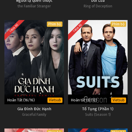
Người lạ quen thuộc
Dối Lừa
the Familiar Stranger
Ring of Deception
Phim bộ
Phim bộ
TRỌN BỘ
TRỌN BỘ
Hoàn Tất (16/16)
Hoàn tất (12/12)
Vietsub
Vietsub
Gia Đình Đức Hạnh
Tố Tụng (Phần 1)
Graceful Family
Suits (Season 1)