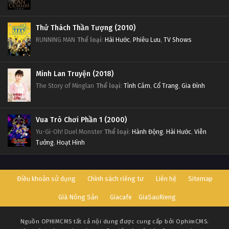
Thử Thách Thần Tượng (2010)
RUNNING MAN
Thể loại
:
Hài Hước
,
Phiêu Lưu
,
TV Shows
Minh Lan Truyện (2018)
The Story of Minglan
Thể loại
:
Tình Cảm
,
Cổ Trang
,
Gia Đình
Vua Trò Chơi Phần 1 (2000)
Yu-Gi-Oh! Duel Monster
Thể loại
:
Hành Động
,
Hài Hước
,
Viễn
Tưởng
,
Hoạt Hình
Điều khoản sử dụng
Chính sách riêng tư
Liên hệ
Sitemap
Giá Nông Sản
Giacafe
GiaSauRieng
Nguồn
OPHIMCMS
tất cả nội dung được cung cấp bởi OphimCMS.