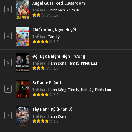
Angel Guts: Red Classroom
3
Thể loại
:
Chính kịch
,
Phim 18+
3.8
Chiếc Vòng Ngọc Huyết
4
Thể loại
:
Tâm Lý
8.0
Đội Đặc Nhiệm Hiện Trường
5
Thể loại
:
Hành Động
,
Tâm Lý
,
Phiêu Lưu
6.0
Bí Danh: Phần 1
6
Thể loại
:
Hành Động
,
Tâm Lý
,
Hình Sự
,
Phiêu Lưu
8.0
Tây Hành Kỷ (Phần 3)
7
Thể loại
:
Hành Động
8.0