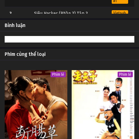
#1
3
Siêu Hacker (Phần 3) Tập 3
Vietsub
#1
Bình luận
2
Siêu Hacker (Phần 3) Tập 2
Vietsub
#1
1
Siêu Hacker (Phần 3) Tập 1
Vietsub
#1
Phim cùng thể loại
Phim lẻ
Phim lẻ