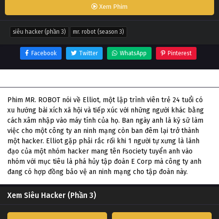
Xem Phim
siêu hacker (phần 3)
mr. robot (season 3)
Facebook
Twitter
WhatsApp
Pinterest
Thông tin phim Siêu Hacker (Phần 3)
Phim MR. ROBOT nói về Elliot, một lập trình viên trẻ 24 tuổi có
xu hướng bài xích xã hội và tiếp xúc với những người khác bằng
cách xâm nhập vào máy tính của họ. Ban ngày anh là kỹ sữ làm
việc cho một công ty an ninh mạng còn ban đêm lại trở thành
một hacker. Elliot gặp phải rắc rối khi 1 người tự xưng là lãnh
đạo của một nhóm hacker mang tên Fsociety tuyển anh vào
nhóm với mục tiêu là phá hủy tập đoàn E Corp mà công ty anh
đang có hợp đồng bảo vệ an ninh mạng cho tập đoàn này.
Xem Siêu Hacker (Phần 3)