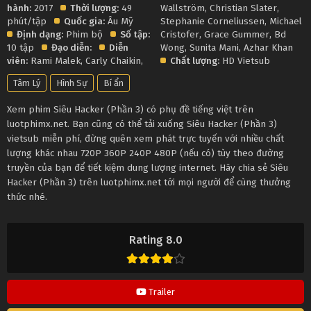
hành:
2017
Thời lượng:
49
Wallström
,
Christian Slater
,
phút/tập
Quốc gia:
Âu Mỹ
Stephanie Corneliussen
,
Michael
Định dạng:
Phim bộ
Số tập:
Cristofer
,
Grace Gummer
,
Bd
10 tập
Đạo diễn:
Diễn
Wong
,
Sunita Mani
,
Azhar Khan
viên:
Rami Malek
,
Carly Chaikin
,
Chất lượng:
HD Vietsub
Tâm Lý
Hình Sự
Bí ẩn
Xem phim Siêu Hacker (Phần 3) có phụ đề tiếng việt trên
luotphimx.net. Bạn cũng có thể tải xuống Siêu Hacker (Phần 3)
vietsub miễn phí, đừng quên xem phát trực tuyến với nhiều chất
lượng khác nhau 720P 360P 240P 480P (nếu có) tùy theo đường
truyền của bạn để tiết kiệm dung lượng internet. Hãy chia sẻ Siêu
Hacker (Phần 3) trên luotphimx.net tới mọi người để cùng thưởng
thức nhé.
Rating 8.0
Trailer