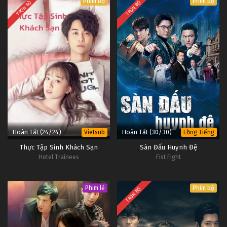
Phim bộ
Phim bộ
TRỌN BỘ
TRỌN BỘ
Hoàn Tất (24/24)
Hoàn Tất (30/30)
Vietsub
Lồng Tiếng
Thực Tập Sinh Khách Sạn
Sàn Đấu Huynh Đệ
Hotel Trainees
Fist Fight
Phim lẻ
Phim bộ
TRỌN BỘ