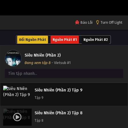
Tập 13
Siêu Nhiên (Phần 2) Tập 12
Báo Lỗi
Turn Off Light
Tập 12
Đổi Nguồn Phát
Nguồn Phát #1
Nguồn Phát #2
Siêu Nhiên (Phần 2) Tập 11
Tập 11
Siêu Nhiên (Phần 2)
Đang xem tập 8
- Vietsub #1
Siêu Nhiên (Phần 2) Tập 10
Tập 10
Siêu Nhiên (Phần 2) Tập 9
Tập 9
Siêu Nhiên (Phần 2) Tập 8
Tập 8