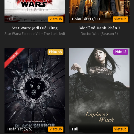
Full
Hoàn Tất (13/13)
Vietsub
Vietsub
Star Wars: Jedi Cuối Cùng
Bác Sĩ Vô Danh Phần 3
Star Wars: Episode VIII - The Last Jedi
Doctor Who (Season 3)
Phim bộ
Phim lẻ
TRỌN BỘ
Hoàn Tất (5/5)
Full
Vietsub
Vietsub