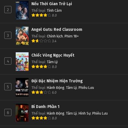
Nếu Thời Gian Trở Lại
2
Thể loại
:
Tình Cảm
8.0
Angel Guts: Red Classroom
3
Thể loại
:
Chính kịch
,
Phim 18+
3.4
Chiếc Vòng Ngọc Huyết
4
Thể loại
:
Tâm Lý
8.0
Đội Đặc Nhiệm Hiện Trường
5
Thể loại
:
Hành Động
,
Tâm Lý
,
Phiêu Lưu
6.0
Bí Danh: Phần 1
6
Thể loại
:
Hành Động
,
Tâm Lý
,
Hình Sự
,
Phiêu Lưu
8.0