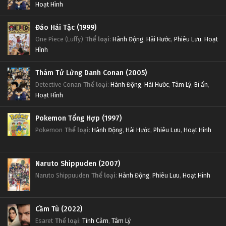
Hoạt Hình
Đảo Hải Tặc (1999)
One Piece (Luffy)
Thể loại
:
Hành Động
,
Hài Hước
,
Phiêu Lưu
,
Hoạt
Hình
Thám Tử Lừng Danh Conan (2005)
Detective Conan
Thể loại
:
Hành Động
,
Hài Hước
,
Tâm Lý
,
Bí ẩn
,
Hoạt Hình
Pokemon Tổng Hợp (1997)
Pokemon
Thể loại
:
Hành Động
,
Hài Hước
,
Phiêu Lưu
,
Hoạt Hình
Naruto Shippuden (2007)
Naruto Shippuuden
Thể loại
:
Hành Động
,
Phiêu Lưu
,
Hoạt Hình
Cầm Tù (2022)
Esaret
Thể loại
:
Tình Cảm
,
Tâm Lý