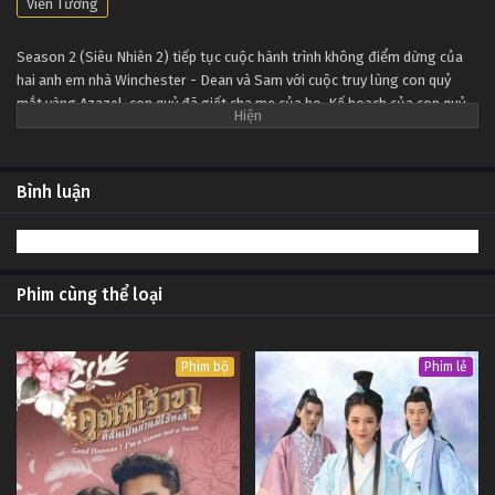
Viễn Tưởng
Tập 2
Season 2 (Siêu Nhiên 2) tiếp tục cuộc hành trình không điểm dừng của
Siêu Nhiên (Phần 2) Tập 1
hai anh em nhà Winchester - Dean và Sam với cuộc truy lùng con quỷ
Tập 1
mắt vàng Azazel, con quỷ đã giết cha mẹ của họ. Kế hoạch của con quỷ
mắt vàng dần được hé lộ, nó muốn tập hợp Sam và những đứa trẻ có khả
năng ngoại cảm để thực hiện ý đồ đen tối. Trong lúc chuẩn bị thoát khỏi
nơi giam cầm của con quỷ mắt vàng, Sam đã bị giết chết và Dean thỏa
Bình luận
thuận với con quỷ đổi lấy linh hồn của anh để cứu Sam. Bằng lòng dũng
cảm của mình, Dean đã giết được con quỷ mắt vàng, nhưng nhiệm vụ khó
khăn lại đến với Dean khi anh đã để cánh cửa địa ngục mở ra giải thoát
vô số con quỷ ra ngoài…
Phim cùng thể loại
Phim bộ
Phim lẻ