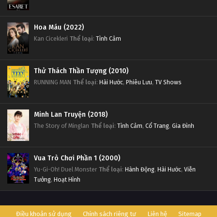
Hoa Máu (2022)
Kan Cicekleri
Thể loại
:
Tình Cảm
Thử Thách Thần Tượng (2010)
RUNNING MAN
Thể loại
:
Hài Hước
,
Phiêu Lưu
,
TV Shows
Minh Lan Truyện (2018)
The Story of Minglan
Thể loại
:
Tình Cảm
,
Cổ Trang
,
Gia Đình
Vua Trò Chơi Phần 1 (2000)
Yu-Gi-Oh! Duel Monster
Thể loại
:
Hành Động
,
Hài Hước
,
Viễn
Tưởng
,
Hoạt Hình
Điều khoản sử dụng
Chính sách riêng tư
Liên hệ
Sitemap