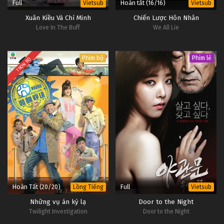
Full
Hoàn tất (16/16)
Vietsub
Vietsub
Xuân Kiều Và Chí Minh
Chiến Lược Hôn Nhân
Love In The Buff
We All Lie
Phim bộ
Phim lẻ
TRỌN BỘ
Hoàn Tất (20/20)
Full
Lồng Tiếng
Vietsub
Những vụ án kỳ lạ
Door to the Night
Twilight Investigation
Door to the Night