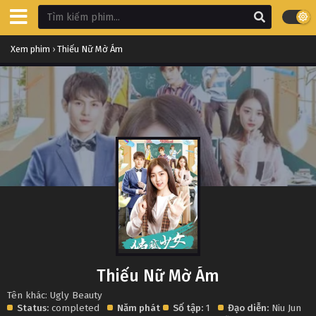
Xem phim
›
Thiếu Nữ Mờ Ám
Thiếu Nữ Mờ Ám
Tên khác: Ugly Beauty
Status:
completed
Năm phát
Số tập:
1
Đạo diễn:
Niu Jun （