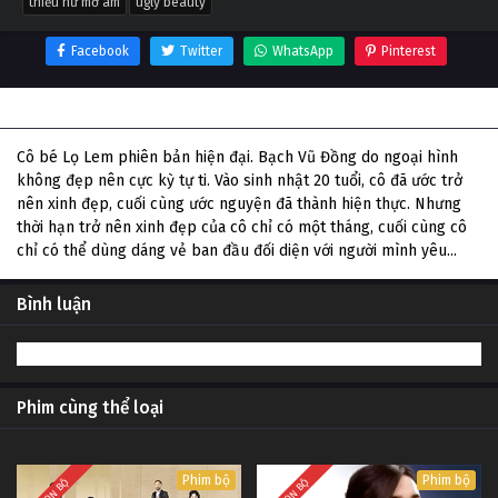
thiếu nữ mờ ám
ugly beauty
Facebook
Twitter
WhatsApp
Pinterest
Thông tin phim Thiếu Nữ Mờ Ám
Cô bé Lọ Lem phiên bản hiện đại. Bạch Vũ Đồng do ngoại hình
không đẹp nên cực kỳ tự ti. Vào sinh nhật 20 tuổi, cô đã ước trở
nên xinh đẹp, cuối cùng ước nguyện đã thành hiện thực. Nhưng
thời hạn trở nên xinh đẹp của cô chỉ có một tháng, cuối cùng cô
chỉ có thể dùng dáng vẻ ban đầu đối diện với người mình yêu...
Bình luận
Phim cùng thể loại
Phim bộ
Phim bộ
TRỌN BỘ
TRỌN BỘ