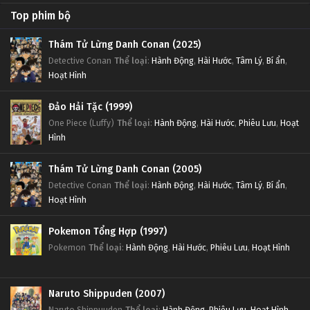
Top phim bộ
Thám Tử Lừng Danh Conan (2025)
Detective Conan
Thể loại
:
Hành Động
,
Hài Hước
,
Tâm Lý
,
Bí ẩn
,
Hoạt Hình
Đảo Hải Tặc (1999)
One Piece (Luffy)
Thể loại
:
Hành Động
,
Hài Hước
,
Phiêu Lưu
,
Hoạt
Hình
Thám Tử Lừng Danh Conan (2005)
Detective Conan
Thể loại
:
Hành Động
,
Hài Hước
,
Tâm Lý
,
Bí ẩn
,
Hoạt Hình
Pokemon Tổng Hợp (1997)
Pokemon
Thể loại
:
Hành Động
,
Hài Hước
,
Phiêu Lưu
,
Hoạt Hình
Naruto Shippuden (2007)
Naruto Shippuuden
Thể loại
:
Hành Động
,
Phiêu Lưu
,
Hoạt Hình