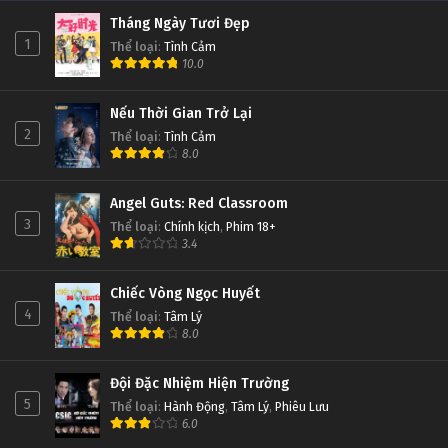
Tháng Ngày Tươi Đẹp
1
Thể loại
:
Tình Cảm
10.0
Nếu Thời Gian Trở Lại
2
Thể loại
:
Tình Cảm
8.0
Angel Guts: Red Classroom
3
Thể loại
:
Chính kịch
,
Phim 18+
3.4
Chiếc Vòng Ngọc Huyết
4
Thể loại
:
Tâm Lý
8.0
Đội Đặc Nhiệm Hiện Trường
5
Thể loại
:
Hành Động
,
Tâm Lý
,
Phiêu Lưu
6.0