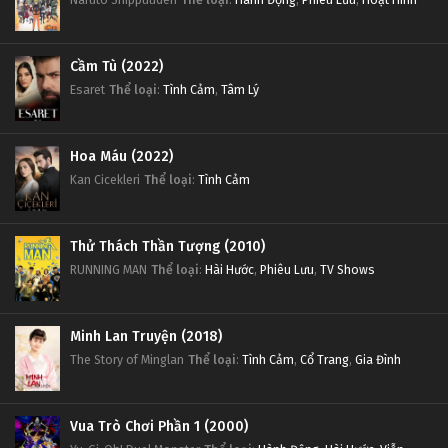
Cầm Tù (2022)
Esaret
Thể loại
:
Tình Cảm
,
Tâm Lý
Hoa Máu (2022)
Kan Cicekleri
Thể loại
:
Tình Cảm
Thử Thách Thần Tượng (2010)
RUNNING MAN
Thể loại
:
Hài Hước
,
Phiêu Lưu
,
TV Shows
Minh Lan Truyện (2018)
The Story of Minglan
Thể loại
:
Tình Cảm
,
Cổ Trang
,
Gia Đình
Vua Trò Chơi Phần 1 (2000)