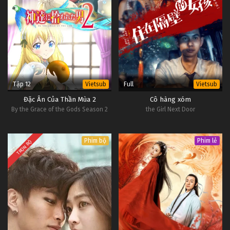
Tập 12
Full
Vietsub
Vietsub
Đặc Ân Của Thần Mùa 2
Cô hàng xóm
By the Grace of the Gods Season 2
the Girl Next Door
Phim bộ
Phim lẻ
TRỌN BỘ