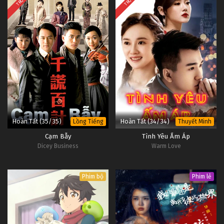
Hoàn Tất (35/35)
Hoàn Tất (34/34)
Lồng Tiếng
Thuyết Minh
Cạm Bẫy
Tình Yêu Ấm Áp
Dicey Business
Warm Love
Phim bộ
Phim lẻ