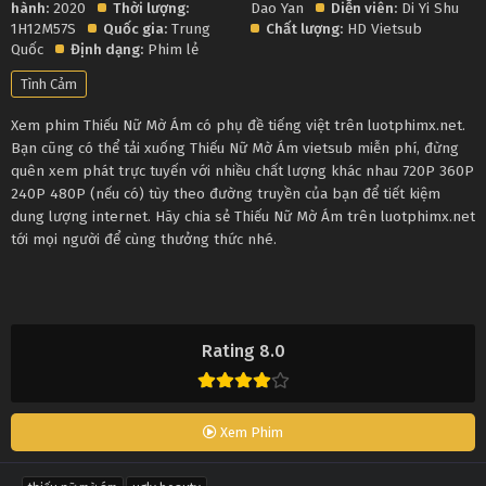
hành:
2020
Thời lượng:
Dao Yan
Diễn viên:
Di Yi Shu
1H12M57S
Quốc gia:
Trung
Chất lượng:
HD Vietsub
Quốc
Định dạng:
Phim lẻ
Tình Cảm
Xem phim Thiếu Nữ Mờ Ám có phụ đề tiếng việt trên luotphimx.net.
Bạn cũng có thể tải xuống Thiếu Nữ Mờ Ám vietsub miễn phí, đừng
quên xem phát trực tuyến với nhiều chất lượng khác nhau 720P 360P
240P 480P (nếu có) tùy theo đường truyền của bạn để tiết kiệm
dung lượng internet. Hãy chia sẻ Thiếu Nữ Mờ Ám trên luotphimx.net
tới mọi người để cùng thưởng thức nhé.
Rating 8.0
Xem Phim