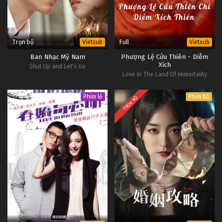
Trọn bộ
Full
Vietsub
Vietsub
Ban Nhạc Mỹ Nam
Phượng Lệ Cửu Thiên - Diễm
Xích
Shut Up and Let's Go
Love In The Land Of Immortality
Phim lẻ
Phim bộ
TRỌN BỘ