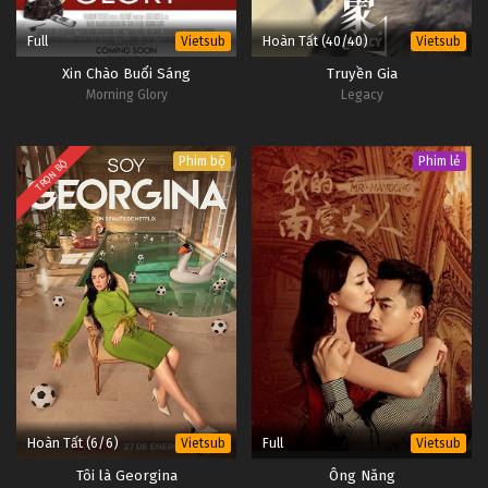
Full
Hoàn Tất (40/40)
Vietsub
Vietsub
Xin Chào Buổi Sáng
Truyền Gia
Morning Glory
Legacy
Phim bộ
Phim lẻ
TRỌN BỘ
Hoàn Tất (6/6)
Full
Vietsub
Vietsub
Tôi là Georgina
Ông Năng