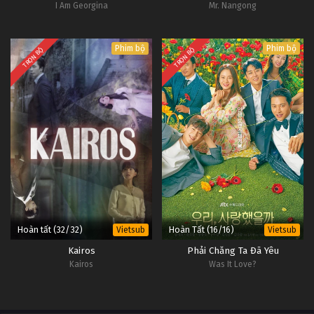
I Am Georgina
Mr. Nangong
Phim bộ
Phim bộ
TRỌN BỘ
TRỌN BỘ
Hoàn tất (32/32)
Hoàn Tất (16/16)
Vietsub
Vietsub
Kairos
Phải Chăng Ta Đã Yêu
Kairos
Was It Love?