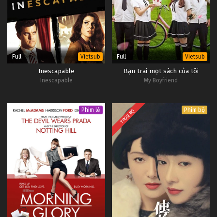
Full
Full
Vietsub
Vietsub
Inescapable
Bạn trai mọt sách của tôi
Inescapable
My Boyfriend
Phim lẻ
Phim bộ
TRỌN BỘ