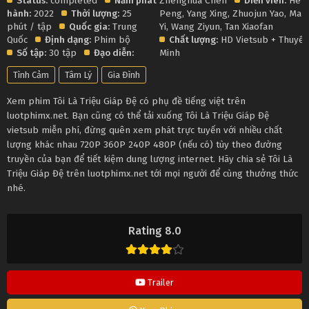
Status:
completed
Năm phát
Zhenghua Chen
Diễn viên:
He
hành:
2022
Thời lượng:
25
Peng
,
Yang Xing
,
Zhuojun Yao
,
Ma
phút / tập
Quốc gia:
Trung
Yi
,
Wang Ziyun
,
Tan Xiaofan
Quốc
Định dạng:
Phim bộ
Chất lượng:
HD Vietsub + Thuyết
Số tập:
30 tập
Đạo diễn:
Minh
Tình Cảm
Tâm Lý
Gia Đình
Xem phim Tôi Là Triệu Giáp Đệ có phụ đề tiếng việt trên
luotphimx.net. Bạn cũng có thể tải xuống Tôi Là Triệu Giáp Đệ
vietsub miễn phí, đừng quên xem phát trực tuyến với nhiều chất
lượng khác nhau 720P 360P 240P 480P (nếu có) tùy theo đường
truyền của bạn để tiết kiệm dung lượng internet. Hãy chia sẻ Tôi Là
Triệu Giáp Đệ trên luotphimx.net tới mọi người để cùng thưởng thức
nhé.
Rating 8.0
Trailer