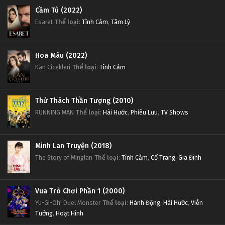
Cầm Tù (2022)
Esaret
Thể loại
:
Tình Cảm
,
Tâm Lý
Hoa Máu (2022)
Kan Cicekleri
Thể loại
:
Tình Cảm
Thử Thách Thần Tượng (2010)
RUNNING MAN
Thể loại
:
Hài Hước
,
Phiêu Lưu
,
TV Shows
Minh Lan Truyện (2018)
The Story of Minglan
Thể loại
:
Tình Cảm
,
Cổ Trang
,
Gia Đình
Vua Trò Chơi Phần 1 (2000)
Yu-Gi-Oh! Duel Monster
Thể loại
:
Hành Động
,
Hài Hước
,
Viễn
Tưởng
,
Hoạt Hình