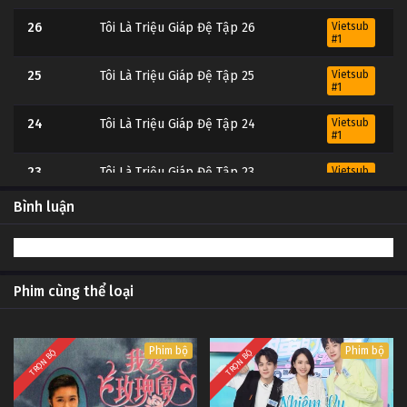
26
Tôi Là Triệu Giáp Đệ Tập 26
Vietsub
#1
25
Tôi Là Triệu Giáp Đệ Tập 25
Vietsub
#1
24
Tôi Là Triệu Giáp Đệ Tập 24
Vietsub
#1
23
Tôi Là Triệu Giáp Đệ Tập 23
Vietsub
#1
Bình luận
22
Tôi Là Triệu Giáp Đệ Tập 22
Vietsub
#1
21
Tôi Là Triệu Giáp Đệ Tập 21
Vietsub
#1
Phim cùng thể loại
20
Tôi Là Triệu Giáp Đệ Tập 20
Vietsub
#1
Phim bộ
Phim bộ
TRỌN BỘ
TRỌN BỘ
19
Tôi Là Triệu Giáp Đệ Tập 19
Vietsub
#1