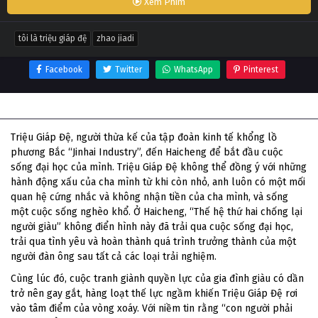
Xem Phim
tôi là triệu giáp đệ
zhao jiadi
Facebook
Twitter
WhatsApp
Pinterest
Thông tin phim Tôi Là Triệu Giáp Đệ
Triệu Giáp Đệ, người thừa kế của tập đoàn kinh tế khổng lồ
phương Bắc “Jinhai Industry”, đến Haicheng để bắt đầu cuộc
sống đại học của mình. Triệu Giáp Đệ không thể đồng ý với những
hành động xấu của cha mình từ khi còn nhỏ, anh luôn có một mối
quan hệ cứng nhắc và không nhận tiền của cha mình, và sống
một cuộc sống nghèo khổ. Ở Haicheng, “Thế hệ thứ hai chống lại
người giàu” không điển hình này đã trải qua cuộc sống đại học,
trải qua tình yêu và hoàn thành quá trình trưởng thành của một
người đàn ông sau tất cả các loại trải nghiệm.
Cùng lúc đó, cuộc tranh giành quyền lực của gia đình giàu có dần
trở nên gay gắt, hàng loạt thế lực ngầm khiến Triệu Giáp Đệ rơi
vào tâm điểm của vòng xoáy. Với niềm tin rằng “con người phải