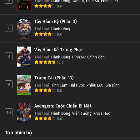
6
Thể loại
:
Hành Động
,
Tâm Lý
,
Hình Sự
,
Phiêu Lưu
8.0
Tây Hành Kỷ (Phần 3)
7
Thể loại
:
Hành Động
8.0
Vây Hãm: Kẻ Trừng Phạt
8
Thể loại
:
Hành Động
,
Hình Sự
,
Chính kịch
10.0
Trạng Cãi (Phần 13)
9
Thể loại
:
Tình Cảm
,
Hài Hước
,
Phiêu Lưu
,
Gia Đình
8.0
Avengers: Cuộc Chiến Bí Mật
10
Thể loại
:
Hành Động
,
Viễn Tưởng
,
Khoa Học
8.0
Top phim bộ