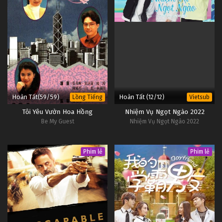
18
Tôi Là Triệu Giáp Đệ Tập 18
Vietsub
#1
17
Tôi Là Triệu Giáp Đệ Tập 17
Vietsub
#1
16
Tôi Là Triệu Giáp Đệ Tập 16
Vietsub
#1
Hoàn Tất(59/59)
Hoàn Tất (12/12)
Lồng Tiếng
Vietsub
Tôi Yêu Vườn Hoa Hồng
Nhiệm Vụ Ngọt Ngào 2022
Be My Guest
Nhiệm Vụ Ngọt Ngào 2022
Phim lẻ
Phim lẻ