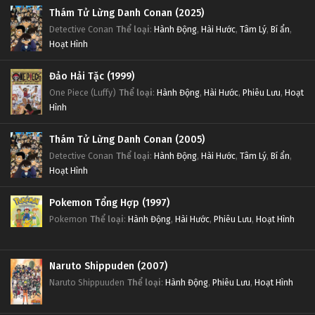
Thám Tử Lừng Danh Conan (2025)
Detective Conan
Thể loại
:
Hành Động
,
Hài Hước
,
Tâm Lý
,
Bí ẩn
,
Hoạt Hình
Đảo Hải Tặc (1999)
One Piece (Luffy)
Thể loại
:
Hành Động
,
Hài Hước
,
Phiêu Lưu
,
Hoạt
Hình
Thám Tử Lừng Danh Conan (2005)
Detective Conan
Thể loại
:
Hành Động
,
Hài Hước
,
Tâm Lý
,
Bí ẩn
,
Hoạt Hình
Pokemon Tổng Hợp (1997)
Pokemon
Thể loại
:
Hành Động
,
Hài Hước
,
Phiêu Lưu
,
Hoạt Hình
Naruto Shippuden (2007)
Naruto Shippuuden
Thể loại
:
Hành Động
,
Phiêu Lưu
,
Hoạt Hình