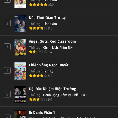
Thể loại
:
Tình Cảm
10.0
Nếu Thời Gian Trở Lại
2
Thể loại
:
Tình Cảm
8.0
Angel Guts: Red Classroom
3
Thể loại
:
Chính kịch
,
Phim 18+
3.4
Chiếc Vòng Ngọc Huyết
4
Thể loại
:
Tâm Lý
8.0
Đội Đặc Nhiệm Hiện Trường
5
Thể loại
:
Hành Động
,
Tâm Lý
,
Phiêu Lưu
6.0
Bí Danh: Phần 1