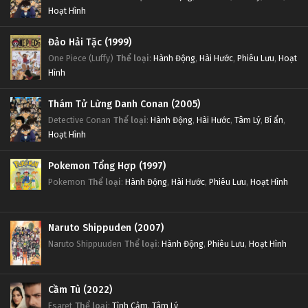
Hoạt Hình
Đảo Hải Tặc (1999)
One Piece (Luffy)
Thể loại
:
Hành Động
,
Hài Hước
,
Phiêu Lưu
,
Hoạt
Hình
Thám Tử Lừng Danh Conan (2005)
Detective Conan
Thể loại
:
Hành Động
,
Hài Hước
,
Tâm Lý
,
Bí ẩn
,
Hoạt Hình
Pokemon Tổng Hợp (1997)
Pokemon
Thể loại
:
Hành Động
,
Hài Hước
,
Phiêu Lưu
,
Hoạt Hình
Naruto Shippuden (2007)
Naruto Shippuuden
Thể loại
:
Hành Động
,
Phiêu Lưu
,
Hoạt Hình
Cầm Tù (2022)
Esaret
Thể loại
:
Tình Cảm
,
Tâm Lý