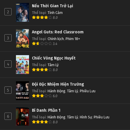
Nếu Thời Gian Trở Lại
2
Thể loại
:
Tình Cảm
8.0
Angel Guts: Red Classroom
3
Thể loại
:
Chính kịch
,
Phim 18+
3.4
Chiếc Vòng Ngọc Huyết
4
Thể loại
:
Tâm Lý
8.0
Đội Đặc Nhiệm Hiện Trường
5
Thể loại
:
Hành Động
,
Tâm Lý
,
Phiêu Lưu
6.0
Bí Danh: Phần 1
6
Thể loại
:
Hành Động
,
Tâm Lý
,
Hình Sự
,
Phiêu Lưu
8.0