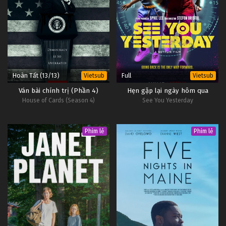
15
Vượt Đại Dương Để Yêu Em Tập 15
Vietsub
#1
14
Vượt Đại Dương Để Yêu Em Tập 14
Vietsub
#1
Hoàn Tất (13/13)
Full
Vietsub
Vietsub
Ván bài chính trị (Phần 4)
Hẹn gặp lại ngày hôm qua
House of Cards (Season 4)
See You Yesterday
Phim lẻ
Phim lẻ