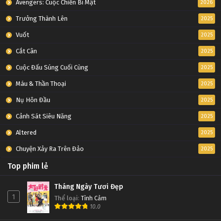
Avengers: Cuộc Chiến Bí Mật
2026
Trưởng Thành Lên
2025
Vuốt
2025
Cắt Cân
2025
Cuộc Đấu Súng Cuối Cùng
2025
Máu & Thần Thoại
2025
Nụ Hôn Đầu
2025
Cảnh Sát Siêu Năng
2025
Altered
2025
Chuyện Xảy Ra Trên Đảo
2025
Top phim lẻ
Tháng Ngày Tươi Đẹp
1
Thể loại
:
Tình Cảm
10.0