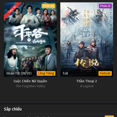
Phim bộ
Phim lẻ
TRỌN BỘ
Hoàn Tất (20/20)
Full
Lồng Tiếng
Vietsub
Cuộc Chiến Nữ Quyền
Thần Thoại 2
The Forgotten Valley
A Legend
Sắp chiếu