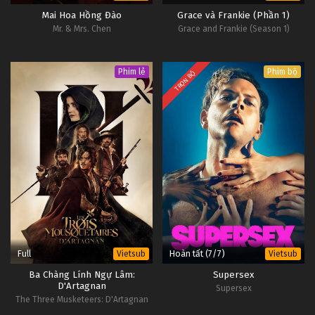
Mai Hoa Hồng Đào
Grace và Frankie (Phần 1)
Mr. & Mrs. Chen
Grace and Frankie (Season 1)
Phim lẻ
Phim bộ
TRỌN BỘ
Full
Hoàn tất (7/7)
Vietsub
Vietsub
Ba Chàng Lính Ngự Lâm:
Supersex
D'Artagnan
Supersex
The Three Musketeers: D'Artagnan