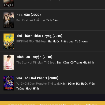
Hoa Máu (2022)
Kan Cicekleri
Thể loại
:
Tình Cảm
Thử Thách Thần Tượng (2010)
RUNNING MAN
Thể loại
:
Hài Hước
,
Phiêu Lưu
,
TV Shows
Minh Lan Truyện (2018)
The Story of Minglan
Thể loại
:
Tình Cảm
,
Cổ Trang
,
Gia Đình
Vua Trò Chơi Phần 1 (2000)
Yu-Gi-Oh! Duel Monster
Thể loại
:
Hành Động
,
Hài Hước
,
Viễn
Tưởng
,
Hoạt Hình