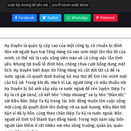
vượt đại dương để yêu em
you'll never walk alone
Facebook
Twitter
WhatsApp
Pinterest
Thông tin phim Vượt Đại Dương Để Yêu Em
Hạ Duyên là quản lý cấp cao của một công ty, cô chuẩn bị đính
hôn với người bạn trai Tống Hàng Vũ vào sinh nhật lần thứ 30 của
mình, có thể nói là cuộc sống viên mãn về cả công việc lẫn tình
yêu. Nhưng tới buổi lễ đính hôn, chồng chưa cưới bỗng dưng mất
tích. Hạ Duyên biết được tin Tống Hàng Vũ cắt đứt tất cả để ra
nước ngoài, cô quyết định buông bỏ mọi thứ để tìm cho mình một
câu trả lời. Trong khi đó, Hách Vị Lai, người từng có mâu thuẫn với
Hạ Duyên bị bố anh sắp xếp ra nước ngoài để rèn luyện. Diệp Tư
Kỳ là cô gái GenZ, cô kết hôn “chớp nhoáng” và ly hôn “thần tốc”
với Kiều Bân. Diệp Tư Kỳ trong lúc bốc đồng muốn tìm cuộc sống
mới cũng đã quyết định lên đường rời xa quê hương. Kiều Bân hối
hận vì đã ly hôn, cũng theo chân Diệp Tư Kỳ ra nước ngoài. Bốn
người vô tình trở thành bạn đồng hành. Trong một năm này, bốn
người làm thêm ở rất nhiều nơi như nông trường, quán ăn, quán