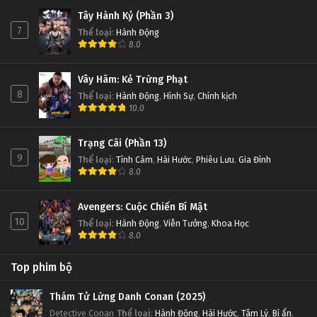
Tây Hành Kỷ (Phần 3)
7
Thể loại
:
Hành Động
8.0
Vây Hãm: Kẻ Trừng Phạt
8
Thể loại
:
Hành Động
,
Hình Sự
,
Chính kịch
10.0
Trạng Cãi (Phần 13)
9
Thể loại
:
Tình Cảm
,
Hài Hước
,
Phiêu Lưu
,
Gia Đình
8.0
Avengers: Cuộc Chiến Bí Mật
10
Thể loại
:
Hành Động
,
Viễn Tưởng
,
Khoa Học
8.0
Top phim bộ
Thám Tử Lừng Danh Conan (2025)
Detective Conan
Thể loại
:
Hành Động
,
Hài Hước
,
Tâm Lý
,
Bí ẩn
,