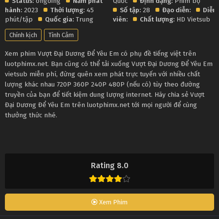
Status:
ongoing
Năm phát
Quốc
Định dạng:
Phim bộ
hành:
2023
Thời lượng:
45
Số tập:
28
Đạo diễn:
Diễn
phút/tập
Quốc gia:
Trung
viên:
Chất lượng:
HD Vietsub
Chính kịch
Tình Cảm
Xem phim Vượt Đại Dương Để Yêu Em có phụ đề tiếng việt trên
luotphimx.net. Bạn cũng có thể tải xuống Vượt Đại Dương Để Yêu Em
vietsub miễn phí, đừng quên xem phát trực tuyến với nhiều chất
lượng khác nhau 720P 360P 240P 480P (nếu có) tùy theo đường
truyền của bạn để tiết kiệm dung lượng internet. Hãy chia sẻ Vượt
Đại Dương Để Yêu Em trên luotphimx.net tới mọi người để cùng
thưởng thức nhé.
Rating 8.0
Xem Phim