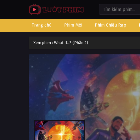
Trang chủ
Phim Mới
Phim Chiếu Rạp
Xem phim
›
What If...? (Phần 2)