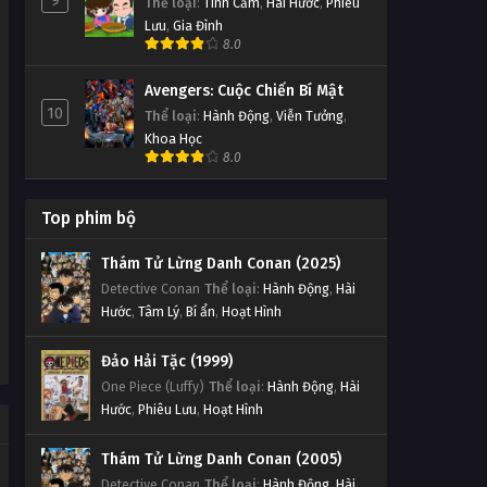
9
Thể loại
:
Tình Cảm
,
Hài Hước
,
Phiêu
Lưu
,
Gia Đình
8.0
Avengers: Cuộc Chiến Bí Mật
10
Thể loại
:
Hành Động
,
Viễn Tưởng
,
Khoa Học
8.0
Top phim bộ
Thám Tử Lừng Danh Conan (2025)
Detective Conan
Thể loại
:
Hành Động
,
Hài
Hước
,
Tâm Lý
,
Bí ẩn
,
Hoạt Hình
Đảo Hải Tặc (1999)
One Piece (Luffy)
Thể loại
:
Hành Động
,
Hài
Hước
,
Phiêu Lưu
,
Hoạt Hình
Thám Tử Lừng Danh Conan (2005)
Detective Conan
Thể loại
:
Hành Động
,
Hài