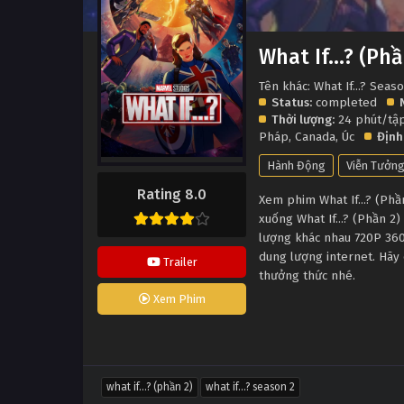
What If...? (Phầ
Tên khác: What If...? Seas
Status:
completed
Thời lượng:
24 phút/tậ
Pháp
,
Canada
,
Úc
Định
Hành Động
Viễn Tưởn
Rating 8.0
Xem phim What If...? (Phần
xuống What If...? (Phần 2
lượng khác nhau 720P 360
dung lượng internet. Hãy c
Trailer
thưởng thức nhé.
Xem Phim
what if...? (phần 2)
what if...? season 2