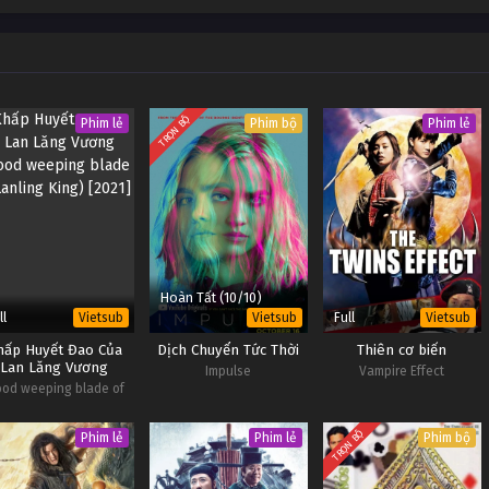
TRỌN BỘ
Phim lẻ
Phim bộ
Phim lẻ
Hoàn Tất (10/10)
ll
Full
Vietsub
Vietsub
Vietsub
hấp Huyết Đao Của
Dịch Chuyển Tức Thời
Thiên cơ biến
Lan Lăng Vương
Impulse
Vampire Effect
ood weeping blade of
Lanling King
TRỌN BỘ
Phim lẻ
Phim lẻ
Phim bộ