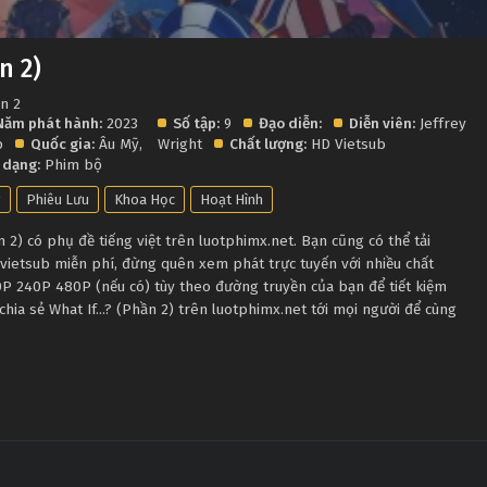
n 2)
on 2
Năm phát hành:
2023
Số tập:
9
Đạo diễn:
Diễn viên:
Jeffrey
p
Quốc gia:
Âu Mỹ
,
Wright
Chất lượng:
HD Vietsub
 dạng:
Phim bộ
g
Phiêu Lưu
Khoa Học
Hoạt Hình
 2) có phụ đề tiếng việt trên luotphimx.net. Bạn cũng có thể tải
) vietsub miễn phí, đừng quên xem phát trực tuyến với nhiều chất
P 240P 480P (nếu có) tùy theo đường truyền của bạn để tiết kiệm
hia sẻ What If...? (Phần 2) trên luotphimx.net tới mọi người để cùng