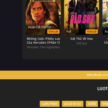
Hoàn Tất (13/13)
Full
Fu
Vietsub
Vietsub
Những Cuộc Phiêu Lưu
Sát Thủ Về Hưu
Của Hercules (Phần 1)
Ch
Old Guy
Hercules: The Legendary
Journeys (Season 1)
Điều khoản sử
LUOT
Lướt Phim
Lá số tử vi/
XX88
htt