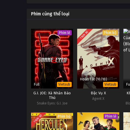
Phim cùng thể loại
TRỌN BỘ
Phim lẻ
Phim bộ
Hoàn Tất (10/10)
Full
Fu
Vietsub
Vietsub
G.I. JOE: Xà Nhãn Báo
Đặc Vụ X
K
Thù
Agent X
Snake Eyes: G.I. Joe
Bl
Origins
TRỌN BỘ
Phim bộ
Phim lẻ