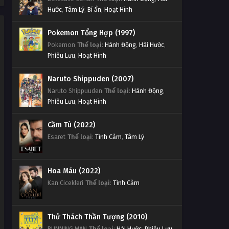
Hước
,
Tâm Lý
,
Bí ẩn
,
Hoạt Hình
Pokemon Tổng Hợp (1997)
Pokemon
Thể loại
:
Hành Động
,
Hài Hước
,
Phiêu Lưu
,
Hoạt Hình
Naruto Shippuden (2007)
Naruto Shippuuden
Thể loại
:
Hành Động
,
Phiêu Lưu
,
Hoạt Hình
Cầm Tù (2022)
Esaret
Thể loại
:
Tình Cảm
,
Tâm Lý
Hoa Máu (2022)
Kan Cicekleri
Thể loại
:
Tình Cảm
Thử Thách Thần Tượng (2010)
RUNNING MAN
Thể loại
:
Hài Hước
,
Phiêu Lưu
,