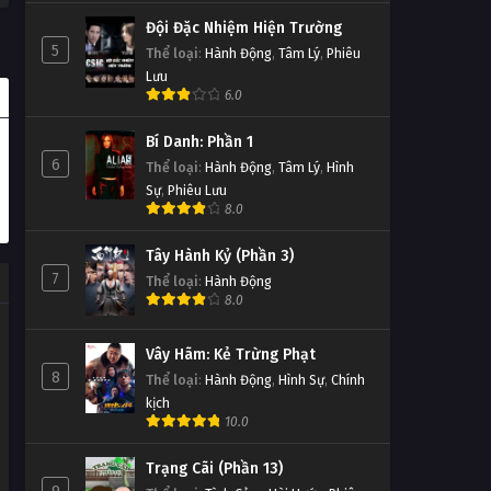
Đội Đặc Nhiệm Hiện Trường
5
Thể loại
:
Hành Động
,
Tâm Lý
,
Phiêu
Lưu
6.0
Bí Danh: Phần 1
6
Thể loại
:
Hành Động
,
Tâm Lý
,
Hình
Sự
,
Phiêu Lưu
8.0
Tây Hành Kỷ (Phần 3)
7
Thể loại
:
Hành Động
8.0
Vây Hãm: Kẻ Trừng Phạt
8
Thể loại
:
Hành Động
,
Hình Sự
,
Chính
kịch
10.0
Trạng Cãi (Phần 13)