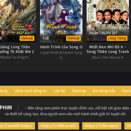
Hoàn Tất(30/30)
ll
Full
Vietsub
Vietsub
Lồng Tiếng
Giáng Long Thần
Hành Trình Của Song Ci
Nhất Đen Nhì Đỏ 6 -
ưởng Tô Khất Nhi 2
Song Thiên Long Tranh
Legal Medical Expert Song
Hổ Đấu
Master So Dragon
Who's The Winner 6
Ci
Subduing Palms 2
 dụng
Chính sách riêng tư
Liên hệ
Sitemap
Giá Nông Sản
Giac
PHIM
- Nền tảng xem phim trực tuyến đỉnh cao, nổi bật với giao diện
và thiết kế sáng tạo, đưa người xem vào một hành trình giải trí tuyệt vời.
ps://mm88.today/
https://rr88co.net/
https://rr88.navy/
ht