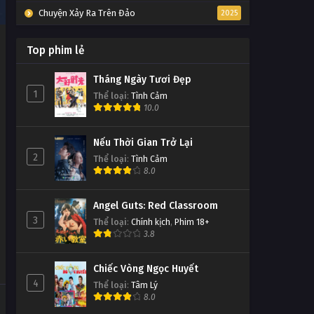
Chuyện Xảy Ra Trên Đảo
2025
Top phim lẻ
Tháng Ngày Tươi Đẹp
1
Thể loại
:
Tình Cảm
10.0
Nếu Thời Gian Trở Lại
2
Thể loại
:
Tình Cảm
8.0
Angel Guts: Red Classroom
3
Thể loại
:
Chính kịch
,
Phim 18+
3.8
Chiếc Vòng Ngọc Huyết
4
Thể loại
:
Tâm Lý
8.0