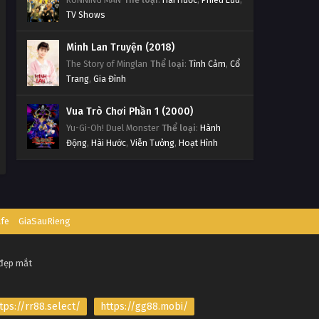
TV Shows
Minh Lan Truyện (2018)
The Story of Minglan
Thể loại
:
Tình Cảm
,
Cổ
Trang
,
Gia Đình
Vua Trò Chơi Phần 1 (2000)
Yu-Gi-Oh! Duel Monster
Thể loại
:
Hành
Động
,
Hài Hước
,
Viễn Tưởng
,
Hoạt Hình
afe
GiaSauRieng
 đẹp mắt
tps://rr88.select/
https://gg88.mobi/