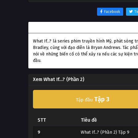
Facebook
Tw
Thông tin phim What If...? (Phần 2)
What If...? là series phim truyền hình Mỹ, phát sóng 
Bradley, cùng với đạo diễn là Bryan Andrews. Tác ph
nói về những biến cố có thể xảy ra nếu các sự kiện t
đầu.
Xem What If...? (Phần 2)
Tập 3
Tập đầu
STT
Tiêu đề
9
What If...? (Phần 2) Tập 9