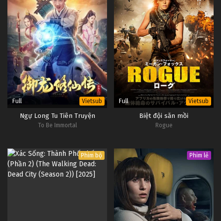
Full
Full
Vietsub
Vietsub
Ngự Long Tu Tiên Truyện
Biệt đội săn mồi
To Be Immortal
Rogue
Phim bộ
Phim lẻ