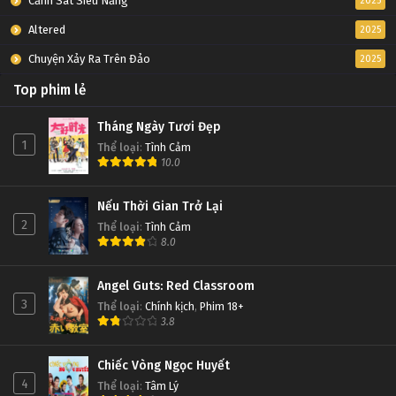
Cảnh Sát Siêu Năng
2025
Altered
2025
Chuyện Xảy Ra Trên Đảo
2025
Top phim lẻ
Tháng Ngày Tươi Đẹp
1
Thể loại
:
Tình Cảm
10.0
Nếu Thời Gian Trở Lại
2
Thể loại
:
Tình Cảm
8.0
Angel Guts: Red Classroom
3
Thể loại
:
Chính kịch
,
Phim 18+
3.8
Chiếc Vòng Ngọc Huyết
4
Thể loại
:
Tâm Lý