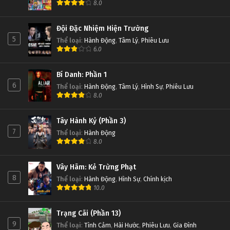
8.0
Đội Đặc Nhiệm Hiện Trường
5
Thể loại
:
Hành Động
,
Tâm Lý
,
Phiêu Lưu
6.0
Bí Danh: Phần 1
6
Thể loại
:
Hành Động
,
Tâm Lý
,
Hình Sự
,
Phiêu Lưu
8.0
Tây Hành Kỷ (Phần 3)
7
Thể loại
:
Hành Động
8.0
Vây Hãm: Kẻ Trừng Phạt
8
Thể loại
:
Hành Động
,
Hình Sự
,
Chính kịch
10.0
Trạng Cãi (Phần 13)
9
Thể loại
:
Tình Cảm
,
Hài Hước
,
Phiêu Lưu
,
Gia Đình