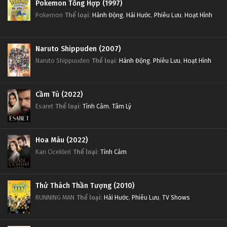
Pokemon Tổng Hợp (1997)
Pokemon
Thể loại
:
Hành Động
,
Hài Hước
,
Phiêu Lưu
,
Hoạt Hình
Naruto Shippuden (2007)
Naruto Shippuuden
Thể loại
:
Hành Động
,
Phiêu Lưu
,
Hoạt Hình
Cầm Tù (2022)
Esaret
Thể loại
:
Tình Cảm
,
Tâm Lý
Hoa Máu (2022)
Kan Cicekleri
Thể loại
:
Tình Cảm
Thử Thách Thần Tượng (2010)
RUNNING MAN
Thể loại
:
Hài Hước
,
Phiêu Lưu
,
TV Shows