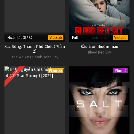
Hoàn tất (8/8)
Full
Vietsub
Vietsub
Xác Sống: Thành Phố Chết (Phần
Bầu trời nhuốm máu
2)
Blood Red Sky
The Walking Dead: Dead City
(Season 2)
Phim bộ
Phim lẻ
TRỌN BỘ