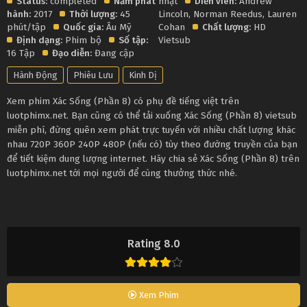
Status:
completed
Năm phát
nhật
Diễn viên:
Andrew
hành:
2017
Thời lượng:
45
Lincoln
,
Norman Reedus
,
Lauren
phút/tập
Quốc gia:
Âu Mỹ
Cohan
Chất lượng:
HD
Định dạng:
Phim bộ
Số tập:
Vietsub
16 Tập
Đạo diễn:
Đang cập
Hành Động
Phiêu Lưu
Kinh Dị
Xem phim Xác Sống (Phần 8) có phụ đề tiếng việt trên
luotphimx.net. Bạn cũng có thể tải xuống Xác Sống (Phần 8) vietsub
miễn phí, đừng quên xem phát trực tuyến với nhiều chất lượng khác
nhau 720P 360P 240P 480P (nếu có) tùy theo đường truyền của bạn
để tiết kiệm dung lượng internet. Hãy chia sẻ Xác Sống (Phần 8) trên
luotphimx.net tới mọi người để cùng thưởng thức nhé.
Rating 8.0
Xem Phim