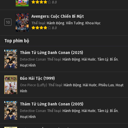
8.0
Avengers: Cuộc Chiến Bí Mật
10
Thể loại
:
Hành Động
,
Viễn Tưởng
,
Khoa Học
8.0
Top phim bộ
Thám Tử Lừng Danh Conan (2025)
Detective Conan
Thể loại
:
Hành Động
,
Hài Hước
,
Tâm Lý
,
Bí ẩn
,
Hoạt Hình
Đảo Hải Tặc (1999)
One Piece (Luffy)
Thể loại
:
Hành Động
,
Hài Hước
,
Phiêu Lưu
,
Hoạt
Hình
Thám Tử Lừng Danh Conan (2005)
Detective Conan
Thể loại
:
Hành Động
,
Hài Hước
,
Tâm Lý
,
Bí ẩn
,
Hoạt Hình