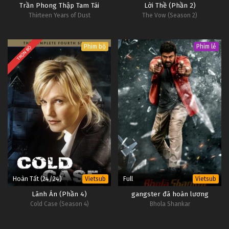
Trần Phong Thập Tam Tái
Lời Thề (Phần 2)
Thirteen Years of Dust
The Vow (Season 2)
Phim bộ
Phim lẻ
TRỌN BỘ
Hoàn Tất (24/24)
Full
Vietsub
Vietsub
Lãnh Án (Phần 4)
gangster đã hoàn lương
Cold Case (Season 4)
Bhola Shankar