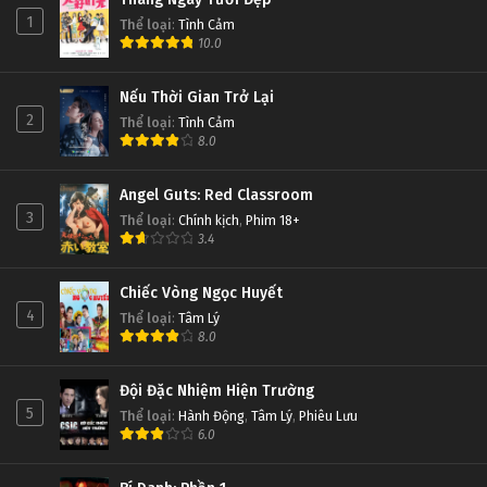
1
Thể loại
:
Tình Cảm
10.0
Nếu Thời Gian Trở Lại
2
Thể loại
:
Tình Cảm
8.0
Angel Guts: Red Classroom
3
Thể loại
:
Chính kịch
,
Phim 18+
3.4
Chiếc Vòng Ngọc Huyết
4
Thể loại
:
Tâm Lý
8.0
Đội Đặc Nhiệm Hiện Trường
5
Thể loại
:
Hành Động
,
Tâm Lý
,
Phiêu Lưu
6.0