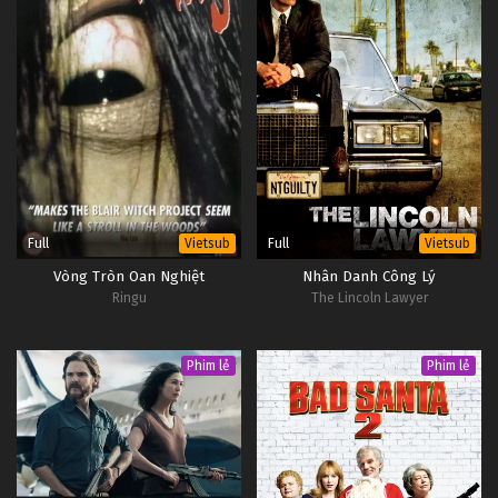
Full
Full
Vietsub
Vietsub
Vòng Tròn Oan Nghiệt
Nhân Danh Công Lý
Ringu
The Lincoln Lawyer
Phim lẻ
Phim lẻ