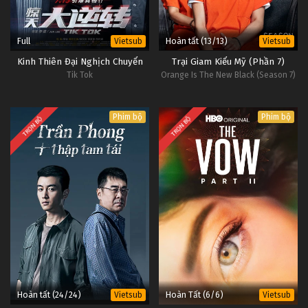
Full
Hoàn tất (13/13)
Vietsub
Vietsub
Kinh Thiên Đại Nghịch Chuyển
Trại Giam Kiểu Mỹ (Phần 7)
Tik Tok
Orange Is The New Black (Season 7)
Phim bộ
Phim bộ
TRỌN BỘ
TRỌN BỘ
Hoàn tất (24/24)
Hoàn Tất (6/6)
Vietsub
Vietsub