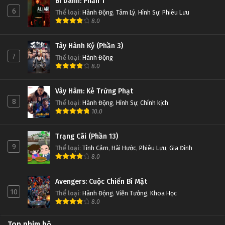
Bí Danh: Phần 1
6
Thể loại
:
Hành Động
,
Tâm Lý
,
Hình Sự
,
Phiêu Lưu
8.0
Tây Hành Kỷ (Phần 3)
7
Thể loại
:
Hành Động
8.0
Vây Hãm: Kẻ Trừng Phạt
8
Thể loại
:
Hành Động
,
Hình Sự
,
Chính kịch
10.0
Trạng Cãi (Phần 13)
9
Thể loại
:
Tình Cảm
,
Hài Hước
,
Phiêu Lưu
,
Gia Đình
8.0
Avengers: Cuộc Chiến Bí Mật
10
Thể loại
:
Hành Động
,
Viễn Tưởng
,
Khoa Học
8.0
Top phim bộ