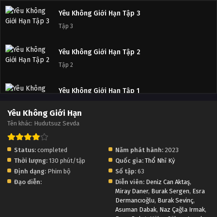
Yêu Không Giới Hạn Tập 3
Tập 3
Yêu Không Giới Hạn Tập 2
Tập 2
Yêu Không Giới Hạn Tập 1
Tập 1
Yêu Không Giới Hạn
Tên khác: Hudutsuz Sevda
Status:
completed
Năm phát hành:
2023
Thời lượng:
130 phút/tập
Quốc gia:
Thổ Nhĩ Kỳ
Định dạng:
Phim bộ
Số tập:
63
Đạo diễn:
Diễn viên:
Deniz Can Aktaş
,
Miray Daner
,
Burak Sergen
,
Esra
Dermancıoğlu
,
Burak Sevinç
,
Asuman Dabak
,
Naz Çağla Irmak
,