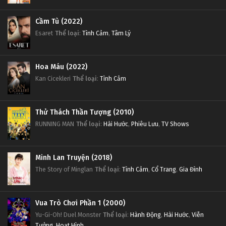
Cầm Tù (2022)
Esaret
Thể loại
:
Tình Cảm
,
Tâm Lý
Hoa Máu (2022)
Kan Cicekleri
Thể loại
:
Tình Cảm
Thử Thách Thần Tượng (2010)
RUNNING MAN
Thể loại
:
Hài Hước
,
Phiêu Lưu
,
TV Shows
Minh Lan Truyện (2018)
The Story of Minglan
Thể loại
:
Tình Cảm
,
Cổ Trang
,
Gia Đình
Vua Trò Chơi Phần 1 (2000)
Yu-Gi-Oh! Duel Monster
Thể loại
:
Hành Động
,
Hài Hước
,
Viễn
Tưởng
,
Hoạt Hình