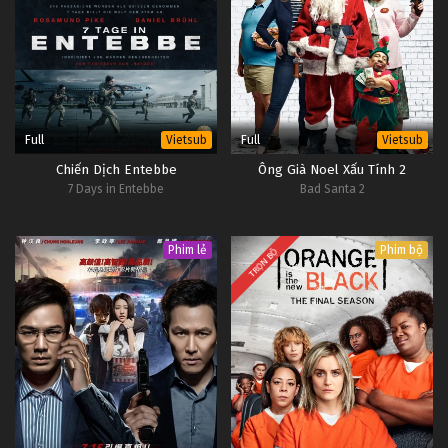
Full
Full
Vietsub
Vietsub
Chiến Dịch Entebbe
Ông Già Noel Xấu Tính 2
7 Days in Entebbe
Bad Santa 2
Phim lẻ
Phim bộ
TRỌN BỘ