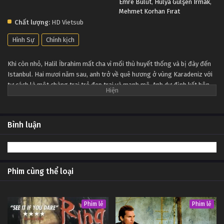
Emre Bulut
,
Hülya Gülşen Irmak
,
Mehmet Korhan Fırat
Chất lượng:
HD Vietsub
Hình Sự
Chính kịch
Khi còn nhỏ, Halil İbrahim mất cha vì mối thù huyết thống và bị đày đến
Istanbul. Hai mươi năm sau, anh trở về quê hương ở vùng Karadeniz với
tư cách là một chàng trai trẻ đẹp trai và mạnh mẽ. Anh dự định kết hôn
với cô gái anh yêu, Yasemin và bắt đầu một cuộc sống mới. Tuy nhiên, các
sự kiện không cho phép điều này. Halil İbrahim dấn thân vào hành trình
trả thù và cuộc đời anh sẽ thay đổi hoàn toàn khi chạm trán Zeynep đến
Bình luận
từ gia đình Leto.
Phim cùng thể loại
Phim lẻ
Phim lẻ