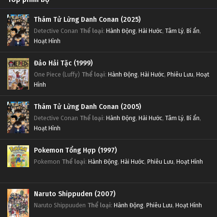
Thám Tử Lừng Danh Conan (2025)
Detective Conan
Thể loại
:
Hành Động
,
Hài Hước
,
Tâm Lý
,
Bí ẩn
,
Hoạt Hình
Đảo Hải Tặc (1999)
One Piece (Luffy)
Thể loại
:
Hành Động
,
Hài Hước
,
Phiêu Lưu
,
Hoạt
Hình
Thám Tử Lừng Danh Conan (2005)
Detective Conan
Thể loại
:
Hành Động
,
Hài Hước
,
Tâm Lý
,
Bí ẩn
,
Hoạt Hình
Pokemon Tổng Hợp (1997)
Pokemon
Thể loại
:
Hành Động
,
Hài Hước
,
Phiêu Lưu
,
Hoạt Hình
Naruto Shippuden (2007)
Naruto Shippuuden
Thể loại
:
Hành Động
,
Phiêu Lưu
,
Hoạt Hình