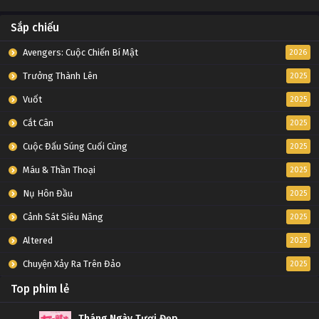
Tập 8
Sắp chiếu
Yêu Không Giới Hạn Tập 7
Avengers: Cuộc Chiến Bí Mật
2026
Tập 7
Trưởng Thành Lên
2025
Yêu Không Giới Hạn Tập 6
Vuốt
2025
Tập 6
Cắt Cân
2025
Cuộc Đấu Súng Cuối Cùng
2025
Yêu Không Giới Hạn Tập 5
Máu & Thần Thoại
2025
Tập 5
Nụ Hôn Đầu
2025
Yêu Không Giới Hạn Tập 4
Cảnh Sát Siêu Năng
2025
Tập 4
Altered
2025
Chuyện Xảy Ra Trên Đảo
2025
Yêu Không Giới Hạn Tập 3
Top phim lẻ
Tập 3
Tháng Ngày Tươi Đẹp