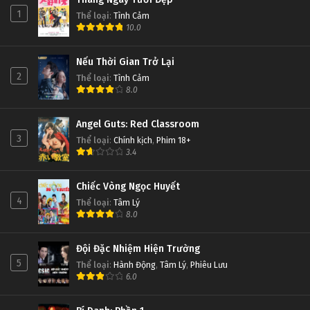
Yêu Không Giới Hạn Tập 2
1
Thể loại
:
Tình Cảm
Tập 2
10.0
Nếu Thời Gian Trở Lại
Yêu Không Giới Hạn Tập 1
2
Thể loại
:
Tình Cảm
Tập 1
8.0
Angel Guts: Red Classroom
3
Thể loại
:
Chính kịch
,
Phim 18+
3.4
Chiếc Vòng Ngọc Huyết
4
Thể loại
:
Tâm Lý
8.0
Đội Đặc Nhiệm Hiện Trường
5
Thể loại
:
Hành Động
,
Tâm Lý
,
Phiêu Lưu
6.0