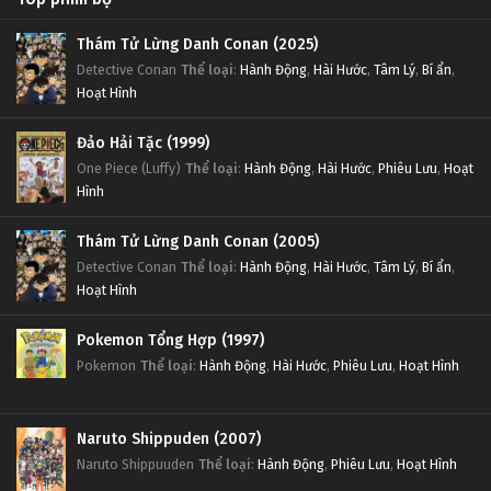
Thám Tử Lừng Danh Conan (2025)
Detective Conan
Thể loại
:
Hành Động
,
Hài Hước
,
Tâm Lý
,
Bí ẩn
,
Hoạt Hình
Đảo Hải Tặc (1999)
One Piece (Luffy)
Thể loại
:
Hành Động
,
Hài Hước
,
Phiêu Lưu
,
Hoạt
Hình
Thám Tử Lừng Danh Conan (2005)
Detective Conan
Thể loại
:
Hành Động
,
Hài Hước
,
Tâm Lý
,
Bí ẩn
,
Hoạt Hình
Pokemon Tổng Hợp (1997)
Pokemon
Thể loại
:
Hành Động
,
Hài Hước
,
Phiêu Lưu
,
Hoạt Hình
Naruto Shippuden (2007)
Naruto Shippuuden
Thể loại
:
Hành Động
,
Phiêu Lưu
,
Hoạt Hình