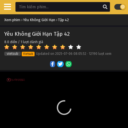
Yêu Không Giới Hạn Tập 52
Xem phim
›
Yêu Không Giới Hạn
›
Tập 42
Tập 52
Yêu Không Giới Hạn Tập 42
Yêu Không Giới Hạn Tập 51
8.0
điểm /
1
lượt đánh giá
Tập 51
vietsub
Updated on
2025-07-06 08:05:52
·
12190 lượt xem
Vietsub
Yêu Không Giới Hạn Tập 50
Tập 50
Yêu Không Giới Hạn Tập 49
Tập 49
Yêu Không Giới Hạn Tập 48
Tập 48
Yêu Không Giới Hạn Tập 47