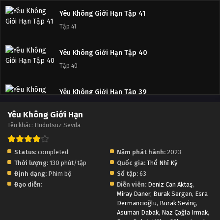
Yêu Không Giới Hạn Tập 41
Tập 41
Yêu Không Giới Hạn Tập 40
Tập 40
Yêu Không Giới Hạn Tập 39
Tập 39
Yêu Không Giới Hạn
Tên khác: Hudutsuz Sevda
Yêu Không Giới Hạn Tập 38
Tập 38
Status:
completed
Năm phát hành:
2023
Thời lượng:
130 phút/tập
Quốc gia:
Thổ Nhĩ Kỳ
Yêu Không Giới Hạn Tập 37
Định dạng:
Phim bộ
Số tập:
63
Tập 37
Đạo diễn:
Diễn viên:
Deniz Can Aktaş
,
Miray Daner
,
Burak Sergen
,
Esra
Dermancıoğlu
,
Burak Sevinç
,
Yêu Không Giới Hạn Tập 36
Asuman Dabak
,
Naz Çağla Irmak
,