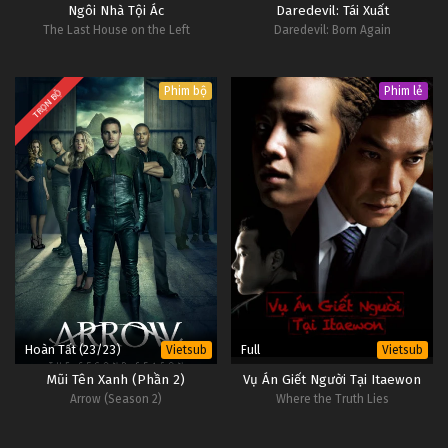
Ngôi Nhà Tội Ác
Daredevil: Tái Xuất
Yêu Không Giới Hạn Tập 13
The Last House on the Left
Daredevil: Born Again
Tập 13
Phim bộ
Phim lẻ
TRỌN BỘ
Yêu Không Giới Hạn Tập 12
Tập 12
Yêu Không Giới Hạn Tập 11
Tập 11
Yêu Không Giới Hạn Tập 10
Tập 10
Yêu Không Giới Hạn Tập 9
Hoàn Tất (23/23)
Full
Vietsub
Vietsub
Tập 9
Mũi Tên Xanh (Phần 2)
Vụ Án Giết Người Tại Itaewon
Arrow (Season 2)
Where the Truth Lies
Yêu Không Giới Hạn Tập 8