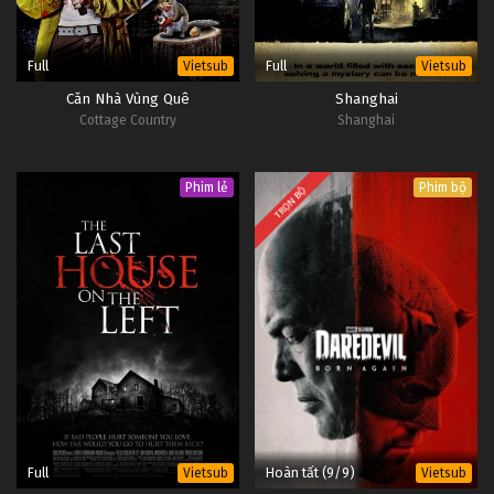
Tập 19
Full
Full
Vietsub
Vietsub
Yêu Không Giới Hạn Tập 18
Căn Nhà Vùng Quê
Shanghai
Tập 18
Cottage Country
Shanghai
Yêu Không Giới Hạn Tập 17
Phim lẻ
Phim bộ
TRỌN BỘ
Tập 17
Yêu Không Giới Hạn Tập 16
Tập 16
Yêu Không Giới Hạn Tập 15
Tập 15
Yêu Không Giới Hạn Tập 14
Tập 14
Full
Hoàn tất (9/9)
Vietsub
Vietsub