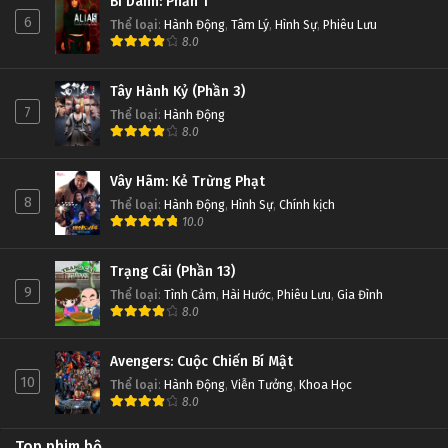
Bí Danh: Phần 1
6
Thể loại
:
Hành Động
,
Tâm Lý
,
Hình Sự
,
Phiêu Lưu
8.0
Tây Hành Kỷ (Phần 3)
7
Thể loại
:
Hành Động
8.0
Vây Hãm: Kẻ Trừng Phạt
8
Thể loại
:
Hành Động
,
Hình Sự
,
Chính kịch
10.0
Trạng Cãi (Phần 13)
9
Thể loại
:
Tình Cảm
,
Hài Hước
,
Phiêu Lưu
,
Gia Đình
8.0
Avengers: Cuộc Chiến Bí Mật
10
Thể loại
:
Hành Động
,
Viễn Tưởng
,
Khoa Học
8.0
Top phim bộ