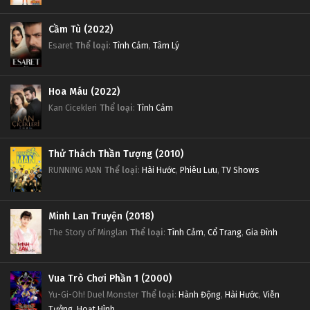
Cầm Tù (2022)
Esaret
Thể loại
:
Tình Cảm
,
Tâm Lý
Hoa Máu (2022)
Kan Cicekleri
Thể loại
:
Tình Cảm
Thử Thách Thần Tượng (2010)
RUNNING MAN
Thể loại
:
Hài Hước
,
Phiêu Lưu
,
TV Shows
Minh Lan Truyện (2018)
The Story of Minglan
Thể loại
:
Tình Cảm
,
Cổ Trang
,
Gia Đình
Vua Trò Chơi Phần 1 (2000)
Yu-Gi-Oh! Duel Monster
Thể loại
:
Hành Động
,
Hài Hước
,
Viễn
Tưởng
,
Hoạt Hình