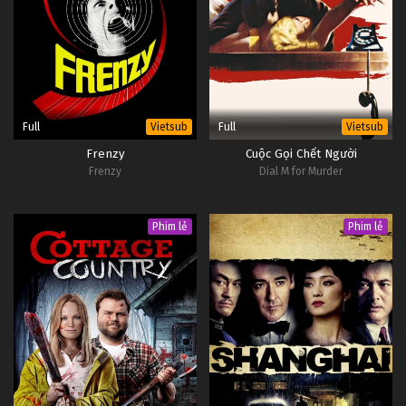
Yêu Không Giới Hạn Tập 24
Tập 24
Yêu Không Giới Hạn Tập 23
Full
Full
Vietsub
Vietsub
Tập 23
Frenzy
Cuộc Gọi Chết Người
Frenzy
Dial M for Murder
Yêu Không Giới Hạn Tập 22
Tập 22
Phim lẻ
Phim lẻ
Yêu Không Giới Hạn Tập 21
Tập 21
Yêu Không Giới Hạn Tập 20
Tập 20
Yêu Không Giới Hạn Tập 19