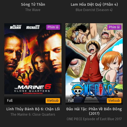
Sóng Tử Thần
Lam Hỏa Diệt Quỷ (Phần 4)
The Wave
Blue Exorcist (Season 4)
Phim lẻ
Phim lẻ
Full
Full
Vietsub
Vietsub
Lính Thủy Đánh Bộ 6: Chặn Lối
Đảo Hải Tặc: Phần Về Biển Đông
(2017)
The Marine 6: Close Quarters
ONE PIECE Episode of East Blue 2017