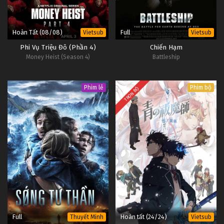
Hoàn Tất (08/08)
Full
Vietsub
Vietsub
Phi Vụ Triệu Đô (Phần 4)
Chiến Hạm
Money Heist (Season 4)
Battleship
Phim lẻ
Phim bộ
TRỌN BỘ
Full
Hoàn tất (24/24)
Thuyết Minh
Vietsub