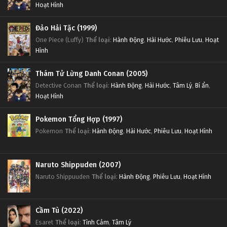
Hoạt Hình
Đảo Hải Tặc (1999)
One Piece (Luffy)
Thể loại
:
Hành Động
,
Hài Hước
,
Phiêu Lưu
,
Hoạt
Hình
Thám Tử Lừng Danh Conan (2005)
Detective Conan
Thể loại
:
Hành Động
,
Hài Hước
,
Tâm Lý
,
Bí ẩn
,
Hoạt Hình
Pokemon Tổng Hợp (1997)
Pokemon
Thể loại
:
Hành Động
,
Hài Hước
,
Phiêu Lưu
,
Hoạt Hình
Naruto Shippuden (2007)
Naruto Shippuuden
Thể loại
:
Hành Động
,
Phiêu Lưu
,
Hoạt Hình
Cầm Tù (2022)
Esaret
Thể loại
:
Tình Cảm
,
Tâm Lý