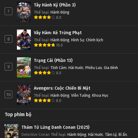
Tây Hành Kỷ (Phần 3)
7
Thể loại
:
Hành Động
8.0
Vây Hãm: Kẻ Trừng Phạt
8
Thể loại
:
Hành Động
,
Hình Sự
,
Chính kịch
10.0
Trạng Cãi (Phần 13)
9
Thể loại
:
Tình Cảm
,
Hài Hước
,
Phiêu Lưu
,
Gia Đình
8.0
Avengers: Cuộc Chiến Bí Mật
10
Thể loại
:
Hành Động
,
Viễn Tưởng
,
Khoa Học
8.0
Top phim bộ
Thám Tử Lừng Danh Conan (2025)
Detective Conan
Thể loại
:
Hành Động
,
Hài Hước
,
Tâm Lý
,
Bí ẩn
,