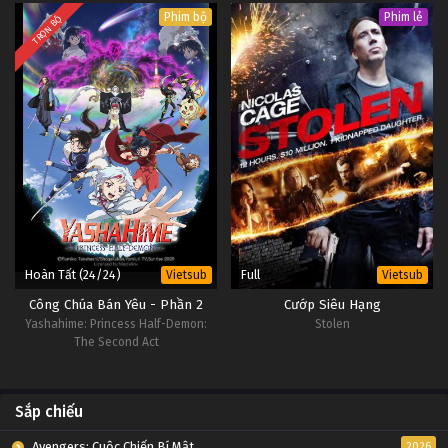
Phim bộ
Phim lẻ
TRỌN BỘ
Hoàn Tất (24/24)
Full
Vietsub
Vietsub
Công Chúa Bán Yêu - Phần 2
Cướp Siêu Hạng
Yashahime: Princess Half-Demon:
Stolen
The Second Act
Sắp chiếu
Avengers: Cuộc Chiến Bí Mật
2026