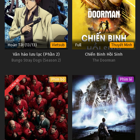
Hoàn Tất (13/13)
Full
Vietsub
Thuyết Minh
Văn hào lưu lạc (Phần 2)
Chiến Binh Hồi Sinh
Bungo Stray Dogs (Season 2)
The Doorman
Phim bộ
Phim lẻ
TRỌN BỘ