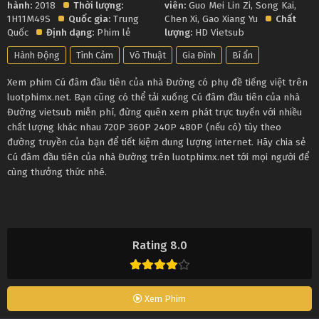
hành:
2018
Thời lượng:
viên:
Guo Mei Lin Zi
,
Song Kai
,
1H11M49S
Quốc gia:
Trung
Chen Xi
,
Gao Xiang Yu
Chất
Quốc
Định dạng:
Phim lẻ
lượng:
HD Vietsub
Hành Động
Tình Cảm
Võ Thuật
Gia Đình
Bí ẩn
Xem phim Cú đâm đầu tiên của nhà Đường có phụ đề tiếng việt trên
luotphimx.net. Bạn cũng có thể tải xuống Cú đâm đầu tiên của nhà
Đường vietsub miễn phí, đừng quên xem phát trực tuyến với nhiều
chất lượng khác nhau 720P 360P 240P 480P (nếu có) tùy theo
đường truyền của bạn để tiết kiệm dung lượng internet. Hãy chia sẻ
Cú đâm đầu tiên của nhà Đường trên luotphimx.net tới mọi người để
cùng thưởng thức nhé.
Rating 8.0
Xem Phim