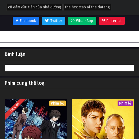
cú đâm đầu tiên của nhà đường
the first stab of the datang
Facebook
Twitter
WhatsApp
Pinterest
Thông tin phim Cú đâm đầu tiên của nhà Đường
Bình luận
Phim cùng thể loại
Phim bộ
Phim lẻ
TRỌN BỘ