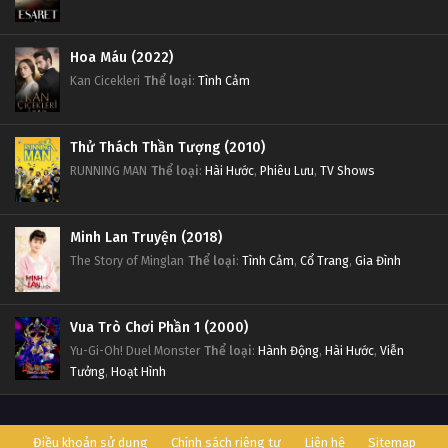
Hoa Máu (2022)
Kan Cicekleri
Thể loại
:
Tình Cảm
Thử Thách Thần Tượng (2010)
RUNNING MAN
Thể loại
:
Hài Hước
,
Phiêu Lưu
,
TV Shows
Minh Lan Truyện (2018)
The Story of Minglan
Thể loại
:
Tình Cảm
,
Cổ Trang
,
Gia Đình
Vua Trò Chơi Phần 1 (2000)
Yu-Gi-Oh! Duel Monster
Thể loại
:
Hành Động
,
Hài Hước
,
Viễn
Tưởng
,
Hoạt Hình
Điều khoản sử dụng
Chính sách riêng tư
Liên hệ
Sitemap