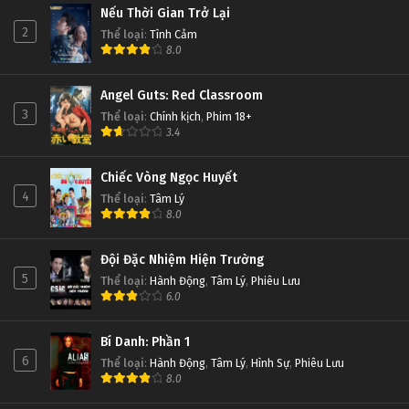
Nếu Thời Gian Trở Lại
2
Thể loại
:
Tình Cảm
8.0
Angel Guts: Red Classroom
3
Thể loại
:
Chính kịch
,
Phim 18+
3.4
Chiếc Vòng Ngọc Huyết
4
Thể loại
:
Tâm Lý
8.0
Đội Đặc Nhiệm Hiện Trường
5
Thể loại
:
Hành Động
,
Tâm Lý
,
Phiêu Lưu
6.0
Bí Danh: Phần 1
6
Thể loại
:
Hành Động
,
Tâm Lý
,
Hình Sự
,
Phiêu Lưu
8.0