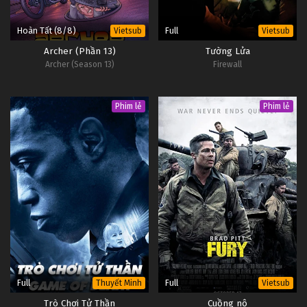
Hoàn Tất (8/8)
Full
Vietsub
Vietsub
Archer (Phần 13)
Tường Lửa
Archer (Season 13)
Firewall
Phim lẻ
Phim lẻ
Full
Full
Thuyết Minh
Vietsub
Trò Chơi Tử Thần
Cuồng nộ