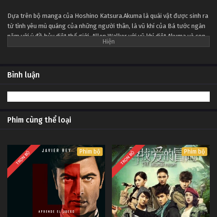
Tập Tập 9
Dựa trên bộ manga của Hoshino Katsura.Akuma là quái vật được sinh ra
từ tình yêu mù quáng của những người thân, là vũ khí của Bá tước ngàn
D.Gray-man Tập Tập 8
năm với ý đồ hủy diệt thế giới. Allen Walker với vũ khí diệt Akuma và con
Tập Tập 8
mắt có thể nhìn thấy linh hồn Akuma đã tham gia một tổ chức có tên là
Giáo Đoàn Đen- nơi tập hợp những người đang nỗ lực chống lại Bá tước
ngàn năm...
D.Gray-man Tập Tập 7
Bình luận
Tập Tập 7
D.Gray-man Tập Tập 6
Phim cùng thể loại
Tập Tập 6
D.Gray-man Tập Tập 5
Phim bộ
Phim bộ
TRỌN BỘ
TRỌN BỘ
Tập Tập 5
D.Gray-man Tập Tập 4
Tập Tập 4