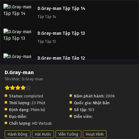
D.Gray-man Tập Tập 14
Tập Tập 14
D.Gray-man Tập Tập 13
Tập Tập 13
D.Gray-man Tập Tập 12
Tập Tập 12
D.Gray-man
Tên khác: D.Gray-man
D.Gray-man Tập Tập 11
Tập Tập 11
Status:
completed
Năm phát hành:
2006
Thời lượng:
23 Phút
Quốc gia:
Nhật Bản
D.Gray-man Tập Tập 10
Định dạng:
Phim bộ
Số tập:
103
Tập Tập 10
Đạo diễn:
Diễn viên:
Chất lượng:
HD Vietsub
D.Gray-man Tập Tập 9
Hành Động
Hài Hước
Viễn Tưởng
Hoạt Hình