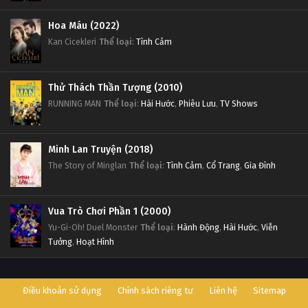
Hoa Máu (2022)
Kan Cicekleri
Thể loại
:
Tình Cảm
Thử Thách Thần Tượng (2010)
RUNNING MAN
Thể loại
:
Hài Hước
,
Phiêu Lưu
,
TV Shows
Minh Lan Truyện (2018)
The Story of Minglan
Thể loại
:
Tình Cảm
,
Cổ Trang
,
Gia Đình
Vua Trò Chơi Phần 1 (2000)
Yu-Gi-Oh! Duel Monster
Thể loại
:
Hành Động
,
Hài Hước
,
Viễn
Tưởng
,
Hoạt Hình
Điều khoản sử dụng
Chính sách riêng tư
Liên hệ
Sitemap