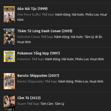
Đảo Hải Tặc (1999)
One Piece (Luffy)
Thể loại
:
Hành Động
,
Hài Hước
,
Phiêu Lưu
,
Hoạt
Hình
Thám Tử Lừng Danh Conan (2005)
Detective Conan
Thể loại
:
Hành Động
,
Hài Hước
,
Tâm Lý
,
Bí ẩn
,
Hoạt Hình
Pokemon Tổng Hợp (1997)
Pokemon
Thể loại
:
Hành Động
,
Hài Hước
,
Phiêu Lưu
,
Hoạt Hình
Naruto Shippuden (2007)
Naruto Shippuuden
Thể loại
:
Hành Động
,
Phiêu Lưu
,
Hoạt Hình
Cầm Tù (2022)
Esaret
Thể loại
:
Tình Cảm
,
Tâm Lý