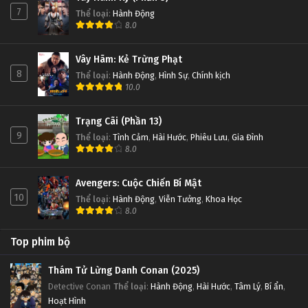
7
Thể loại
:
Hành Động
8.0
Vây Hãm: Kẻ Trừng Phạt
8
Thể loại
:
Hành Động
,
Hình Sự
,
Chính kịch
10.0
Trạng Cãi (Phần 13)
9
Thể loại
:
Tình Cảm
,
Hài Hước
,
Phiêu Lưu
,
Gia Đình
8.0
Avengers: Cuộc Chiến Bí Mật
10
Thể loại
:
Hành Động
,
Viễn Tưởng
,
Khoa Học
8.0
Top phim bộ
Thám Tử Lừng Danh Conan (2025)
Detective Conan
Thể loại
:
Hành Động
,
Hài Hước
,
Tâm Lý
,
Bí ẩn
,
Hoạt Hình