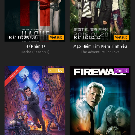
D.Gray-man Tập Tập 3
Tập Tập 3
D.Gray-man Tập Tập 2
Tập Tập 2
Hoàn Tất (08/08)
Hoàn Tất (32/32)
Vietsub
Vietsub
H (Phần 1)
Mạo Hiểm Tìm Kiếm Tình Yêu
D.Gray-man Tập Tập 1
Hache (Season 1)
The Adventure For Love
Tập Tập 1
Phim bộ
Phim lẻ
TRỌN BỘ