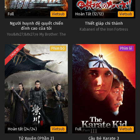
Full
Hoàn Tất (12/12)
Vietsub
Vietsub
Người huynh đệ quyết chiến
Thiết giáp chi thành
đỉnh cao của tôi
Kabaneri of the Iron Fortress
You&#x27;&#x27;re My Brother: The
Competition
Phim bộ
Phim lẻ
TRỌN BỘ
Hoàn tất (24/24)
Full
Vietsub
Vietsub
Tử Xuyên (Phần 2)
Cậu Bé Karate 3