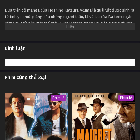
Tập Tập 4
Dựa trên bộ manga của Hoshino Katsura.Akuma là quái vật được sinh ra
từ tình yêu mù quáng của những người thân, là vũ khí của Bá tước ngàn
D.Gray-man Tập Tập 3
năm với ý đồ hủy diệt thế giới. Allen Walker với vũ khí diệt Akuma và con
Tập Tập 3
mắt có thể nhìn thấy linh hồn Akuma đã tham gia một tổ chức có tên là
Giáo Đoàn Đen- nơi tập hợp những người đang nỗ lực chống lại Bá tước
ngàn năm...
D.Gray-man Tập Tập 2
Bình luận
Tập Tập 2
D.Gray-man Tập Tập 1
Phim cùng thể loại
Tập Tập 1
Phim lẻ
Phim lẻ