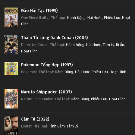
Đảo Hải Tặc (1999)
One Piece (Luffy)
Thể loại
:
Hành Động
,
Hài Hước
,
Phiêu Lưu
,
Hoạt
Hình
Thám Tử Lừng Danh Conan (2005)
Detective Conan
Thể loại
:
Hành Động
,
Hài Hước
,
Tâm Lý
,
Bí ẩn
,
Hoạt Hình
Pokemon Tổng Hợp (1997)
Pokemon
Thể loại
:
Hành Động
,
Hài Hước
,
Phiêu Lưu
,
Hoạt Hình
Naruto Shippuden (2007)
Naruto Shippuuden
Thể loại
:
Hành Động
,
Phiêu Lưu
,
Hoạt Hình
Cầm Tù (2022)
Esaret
Thể loại
:
Tình Cảm
,
Tâm Lý