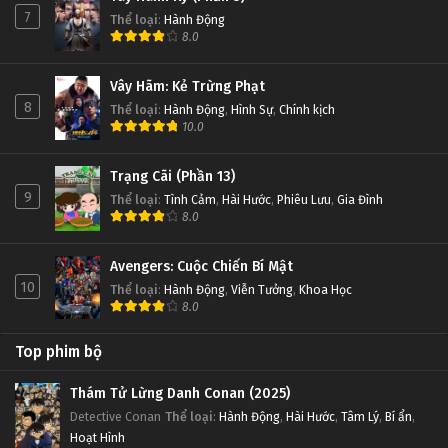
7
Thể loại
:
Hành Động
8.0
Vây Hãm: Kẻ Trừng Phạt
8
Thể loại
:
Hành Động
,
Hình Sự
,
Chính kịch
10.0
Trạng Cãi (Phần 13)
9
Thể loại
:
Tình Cảm
,
Hài Hước
,
Phiêu Lưu
,
Gia Đình
8.0
Avengers: Cuộc Chiến Bí Mật
10
Thể loại
:
Hành Động
,
Viễn Tưởng
,
Khoa Học
8.0
Top phim bộ
Thám Tử Lừng Danh Conan (2025)
Detective Conan
Thể loại
:
Hành Động
,
Hài Hước
,
Tâm Lý
,
Bí ẩn
,
Hoạt Hình