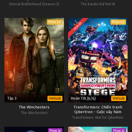
Eternal Brotherhood (Season 2)
The Karate Kid Part III
Phim bộ
Phim bộ
TRỌN BỘ
Tập 3
Hoàn Tất (6/6)
Vietsub
Vietsub
The Winchesters
Transformers: Chiến tranh
Cybertron - Cuộc vây hãm
The Winchesters
Transformers: War for Cybertron:
Siege
Phim lẻ
Phim lẻ