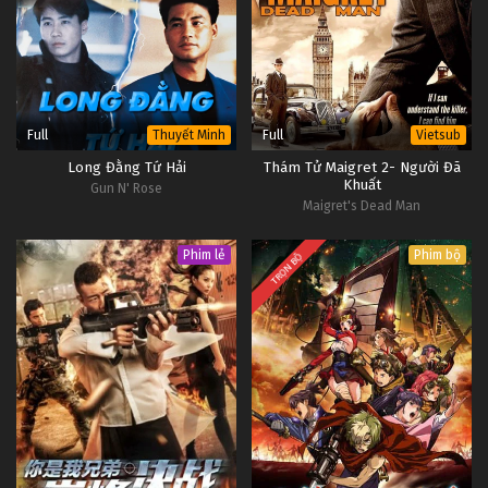
Full
Full
Thuyết Minh
Vietsub
Long Đằng Tứ Hải
Thám Tử Maigret 2- Người Đã
Khuất
Gun N' Rose
Maigret's Dead Man
Phim lẻ
Phim bộ
TRỌN BỘ