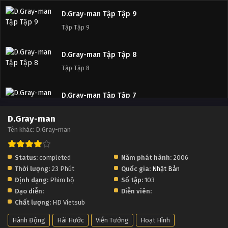
D.Gray-man Tập Tập 9
Tập Tập 9
D.Gray-man Tập Tập 8
Tập Tập 8
D.Gray-man Tập Tập 7
Tập Tập 7
D.Gray-man
Tên khác: D.Gray-man
D.Gray-man Tập Tập 6
Tập Tập 6
Status:
completed
Năm phát hành:
2006
Thời lượng:
23 Phút
Quốc gia:
Nhật Bản
D.Gray-man Tập Tập 5
Định dạng:
Phim bộ
Số tập:
103
Tập Tập 5
Đạo diễn:
Diễn viên:
Chất lượng:
HD Vietsub
D.Gray-man Tập Tập 4
Hành Động
Hài Hước
Viễn Tưởng
Hoạt Hình