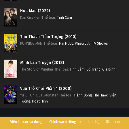
Hoa Máu (2022)
Kan Cicekleri
Thể loại
:
Tình Cảm
Thử Thách Thần Tượng (2010)
RUNNING MAN
Thể loại
:
Hài Hước
,
Phiêu Lưu
,
TV Shows
Minh Lan Truyện (2018)
The Story of Minglan
Thể loại
:
Tình Cảm
,
Cổ Trang
,
Gia Đình
Vua Trò Chơi Phần 1 (2000)
Yu-Gi-Oh! Duel Monster
Thể loại
:
Hành Động
,
Hài Hước
,
Viễn
Tưởng
,
Hoạt Hình
Điều khoản sử dụng
Chính sách riêng tư
Liên hệ
Sitemap