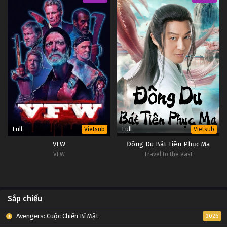
Full
Full
Vietsub
Vietsub
VFW
Đông Du Bát Tiên Phục Ma
VFW
Travel to the east
Sắp chiếu
Avengers: Cuộc Chiến Bí Mật
2026