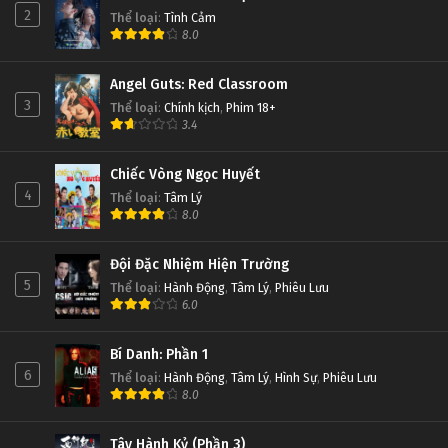
2
Thể loại
:
Tình Cảm
8.0
Angel Guts: Red Classroom
3
Thể loại
:
Chính kịch
,
Phim 18+
3.4
Chiếc Vòng Ngọc Huyết
4
Thể loại
:
Tâm Lý
8.0
Đội Đặc Nhiệm Hiện Trường
5
Thể loại
:
Hành Động
,
Tâm Lý
,
Phiêu Lưu
6.0
Bí Danh: Phần 1
6
Thể loại
:
Hành Động
,
Tâm Lý
,
Hình Sự
,
Phiêu Lưu
8.0
Tây Hành Kỷ (Phần 3)