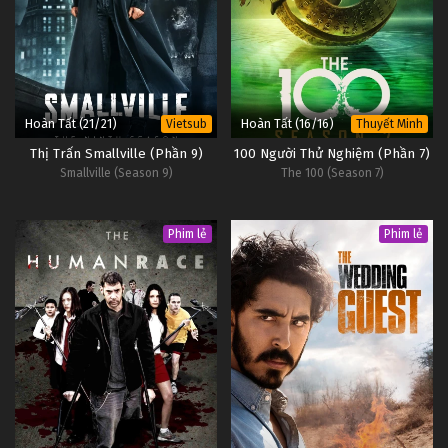
D.Gray-man Tập Tập 42
Tập Tập 42
D.Gray-man Tập Tập 41
Tập Tập 41
Hoàn Tất (21/21)
Hoàn Tất (16/16)
Vietsub
Thuyết Minh
Thị Trấn Smallville (Phần 9)
100 Người Thử Nghiệm (Phần 7)
D.Gray-man Tập Tập 40
Smallville (Season 9)
The 100 (Season 7)
Tập Tập 40
Phim lẻ
Phim lẻ
D.Gray-man Tập Tập 39
Tập Tập 39
D.Gray-man Tập Tập 38
Tập Tập 38
D.Gray-man Tập Tập 37
Tập Tập 37