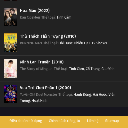
Hoa Máu (2022)
Kan Cicekleri
Thể loại
:
Tình Cảm
Thử Thách Thần Tượng (2010)
RUNNING MAN
Thể loại
:
Hài Hước
,
Phiêu Lưu
,
TV Shows
Minh Lan Truyện (2018)
The Story of Minglan
Thể loại
:
Tình Cảm
,
Cổ Trang
,
Gia Đình
Vua Trò Chơi Phần 1 (2000)
Yu-Gi-Oh! Duel Monster
Thể loại
:
Hành Động
,
Hài Hước
,
Viễn
Tưởng
,
Hoạt Hình
Điều khoản sử dụng
Chính sách riêng tư
Liên hệ
Sitemap