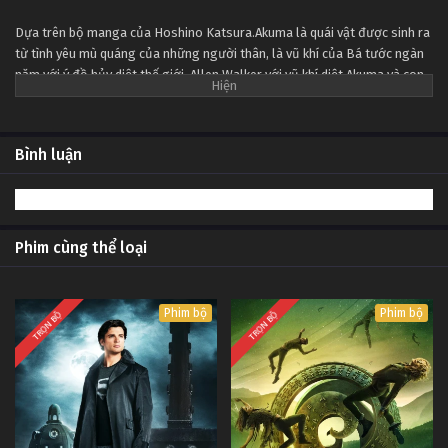
Tập Tập 48
Dựa trên bộ manga của Hoshino Katsura.Akuma là quái vật được sinh ra
từ tình yêu mù quáng của những người thân, là vũ khí của Bá tước ngàn
D.Gray-man Tập Tập 47
năm với ý đồ hủy diệt thế giới. Allen Walker với vũ khí diệt Akuma và con
Tập Tập 47
mắt có thể nhìn thấy linh hồn Akuma đã tham gia một tổ chức có tên là
Giáo Đoàn Đen- nơi tập hợp những người đang nỗ lực chống lại Bá tước
ngàn năm...
D.Gray-man Tập Tập 46
Bình luận
Tập Tập 46
D.Gray-man Tập Tập 45
Phim cùng thể loại
Tập Tập 45
D.Gray-man Tập Tập 44
Phim bộ
Phim bộ
TRỌN BỘ
TRỌN BỘ
Tập Tập 44
D.Gray-man Tập Tập 43
Tập Tập 43