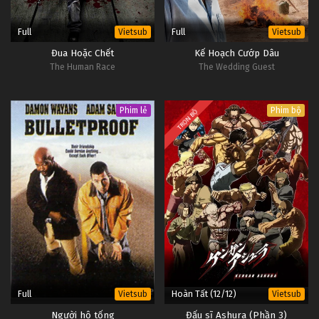
D.Gray-man Tập Tập 36
Full
Full
Vietsub
Vietsub
Tập Tập 36
Đua Hoặc Chết
Kế Hoạch Cướp Dâu
The Human Race
The Wedding Guest
D.Gray-man Tập Tập 35
Tập Tập 35
Phim lẻ
Phim bộ
TRỌN BỘ
D.Gray-man Tập Tập 34
Tập Tập 34
D.Gray-man Tập Tập 33
Tập Tập 33
D.Gray-man Tập Tập 32
Tập Tập 32
Full
Hoàn Tất (12/12)
Vietsub
Vietsub
D.Gray-man Tập Tập 31
Người hộ tống
Đấu sĩ Ashura (Phần 3)