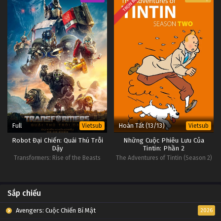
TRỌN BỘ
D.Gray-man Tập Tập 25
Tập Tập 25
D.Gray-man Tập Tập 24
Tập Tập 24
D.Gray-man Tập Tập 23
Tập Tập 23
Full
Hoàn Tất (13/13)
Vietsub
Vietsub
D.Gray-man Tập Tập 22
Robot Đại Chiến: Quái Thú Trỗi
Những Cuộc Phiêu Lưu Của
Tập Tập 22
Dậy
Tintin: Phần 2
Transformers: Rise of the Beasts
The Adventures of Tintin (Season 2)
D.Gray-man Tập Tập 21
Tập Tập 21
Sắp chiếu
D.Gray-man Tập Tập 20
Avengers: Cuộc Chiến Bí Mật
2026