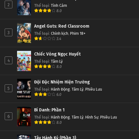
D.Gray-man Tập Tập 14
2
Thể loại
:
Tình Cảm
8.0
Tập Tập 14
Angel Guts: Red Classroom
D.Gray-man Tập Tập 13
3
Thể loại
:
Chính kịch
,
Phim 18+
Tập Tập 13
3.4
D.Gray-man Tập Tập 12
Chiếc Vòng Ngọc Huyết
4
Thể loại
:
Tâm Lý
Tập Tập 12
8.0
D.Gray-man Tập Tập 11
Đội Đặc Nhiệm Hiện Trường
Tập Tập 11
5
Thể loại
:
Hành Động
,
Tâm Lý
,
Phiêu Lưu
6.0
D.Gray-man Tập Tập 10
Bí Danh: Phần 1
Tập Tập 10
6
Thể loại
:
Hành Động
,
Tâm Lý
,
Hình Sự
,
Phiêu Lưu
8.0
D.Gray-man Tập Tập 9
Tập Tập 9
Tây Hành Kỷ (Phần 3)