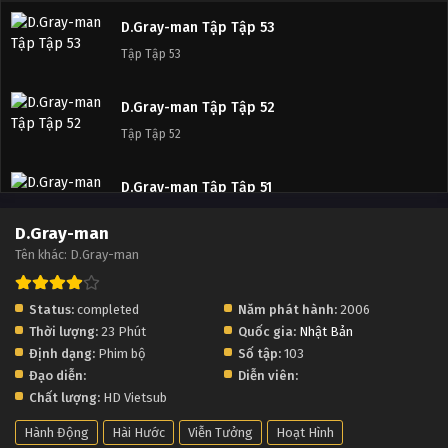
D.Gray-man Tập Tập 53
Tập Tập 53
D.Gray-man Tập Tập 52
Tập Tập 52
D.Gray-man Tập Tập 51
Tập Tập 51
D.Gray-man
Tên khác: D.Gray-man
D.Gray-man Tập Tập 50
Tập Tập 50
Status:
completed
Năm phát hành:
2006
Thời lượng:
23 Phút
Quốc gia:
Nhật Bản
D.Gray-man Tập Tập 49
Định dạng:
Phim bộ
Số tập:
103
Tập Tập 49
Đạo diễn:
Diễn viên:
Chất lượng:
HD Vietsub
D.Gray-man Tập Tập 48
Hành Động
Hài Hước
Viễn Tưởng
Hoạt Hình