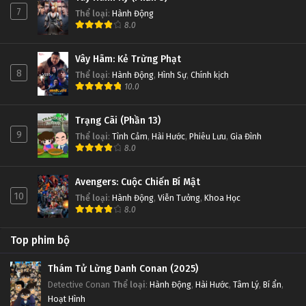
7
Thể loại
:
Hành Động
8.0
D.Gray-man Tập Tập 8
Tập Tập 8
Vây Hãm: Kẻ Trừng Phạt
8
Thể loại
:
Hành Động
,
Hình Sự
,
Chính kịch
D.Gray-man Tập Tập 7
10.0
Tập Tập 7
Trạng Cãi (Phần 13)
9
Thể loại
:
Tình Cảm
,
Hài Hước
,
Phiêu Lưu
,
Gia Đình
D.Gray-man Tập Tập 6
8.0
Tập Tập 6
Avengers: Cuộc Chiến Bí Mật
D.Gray-man Tập Tập 5
10
Thể loại
:
Hành Động
,
Viễn Tưởng
,
Khoa Học
8.0
Tập Tập 5
Top phim bộ
D.Gray-man Tập Tập 4
Tập Tập 4
Thám Tử Lừng Danh Conan (2025)
Detective Conan
Thể loại
:
Hành Động
,
Hài Hước
,
Tâm Lý
,
Bí ẩn
,
Hoạt Hình
D.Gray-man Tập Tập 3