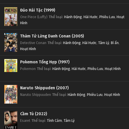
Tập Tập 3
Đảo Hải Tặc (1999)
One Piece (Luffy)
Thể loại
:
Hành Động
,
Hài Hước
,
Phiêu Lưu
,
Hoạt
D.Gray-man Tập Tập 2
Hình
Tập Tập 2
Thám Tử Lừng Danh Conan (2005)
Detective Conan
Thể loại
:
Hành Động
,
Hài Hước
,
Tâm Lý
,
Bí ẩn
,
D.Gray-man Tập Tập 1
Hoạt Hình
Tập Tập 1
Pokemon Tổng Hợp (1997)
Pokemon
Thể loại
:
Hành Động
,
Hài Hước
,
Phiêu Lưu
,
Hoạt Hình
Naruto Shippuden (2007)
Naruto Shippuuden
Thể loại
:
Hành Động
,
Phiêu Lưu
,
Hoạt Hình
Cầm Tù (2022)
Esaret
Thể loại
:
Tình Cảm
,
Tâm Lý