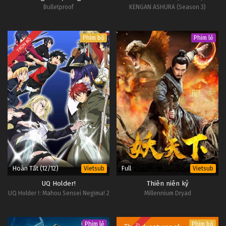
Bulletproof
KENGAN ASHURA (Season 3)
Tập Tập 31
D.Gray-man Tập Tập 30
Phim bộ
Phim lẻ
TRỌN BỘ
Tập Tập 30
D.Gray-man Tập Tập 29
Tập Tập 29
D.Gray-man Tập Tập 28
Tập Tập 28
D.Gray-man Tập Tập 27
Hoàn Tất (12/12)
Full
Vietsub
Vietsub
Tập Tập 27
UQ Holder!
Thiên niên kỷ
UQ Holder !: Mahou Sensei Negima! 2
Millennium Dryad
D.Gray-man Tập Tập 26
Tập Tập 26
Phim lẻ
Phim bộ