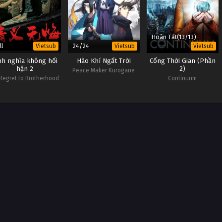
Hoàn Tất(13/13)
ll
24/24
Vietsub
Vietsub
Vietsub
nh nghĩa không hối
Hào Khí Ngất Trời
Cổng Thời Gian (Phần
hận 2
2)
Peace Maker Kurogane
Regret to Brotherhood
Continuum