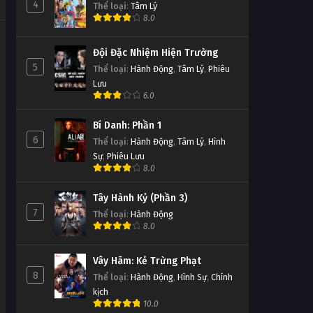
4
Thể loại
:
Tâm Lý
8.0
D.Gray-man Tập Tập 9
Đội Đặc Nhiệm Hiện Trường
Tập Tập 9
5
Thể loại
:
Hành Động
,
Tâm Lý
,
Phiêu
Lưu
D.Gray-man Tập Tập 8
6.0
Tập Tập 8
Bí Danh: Phần 1
6
Thể loại
:
Hành Động
,
Tâm Lý
,
Hình
D.Gray-man Tập Tập 7
Sự
,
Phiêu Lưu
Tập Tập 7
8.0
Tây Hành Kỷ (Phần 3)
D.Gray-man Tập Tập 6
7
Thể loại
:
Hành Động
Tập Tập 6
8.0
D.Gray-man Tập Tập 5
Vây Hãm: Kẻ Trừng Phạt
8
Thể loại
:
Hành Động
,
Hình Sự
,
Chính
Tập Tập 5
kịch
10.0