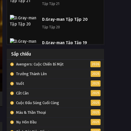
Tập Tập 21
D.Gray-man Tập Tập 20
Tập Tập 20
D.Gray-man Tập Tập 19
Tập Tập 19
Sắp chiếu
Avengers: Cuộc Chiến Bí Mật
2026
D.Gray-man Tập Tập 18
Trưởng Thành Lên
Tập Tập 18
2025
Vuốt
2025
D.Gray-man Tập Tập 17
Cắt Cân
2025
Tập Tập 17
Cuộc Đấu Súng Cuối Cùng
2025
Máu & Thần Thoại
D.Gray-man Tập Tập 16
2025
Tập Tập 16
Nụ Hôn Đầu
2025