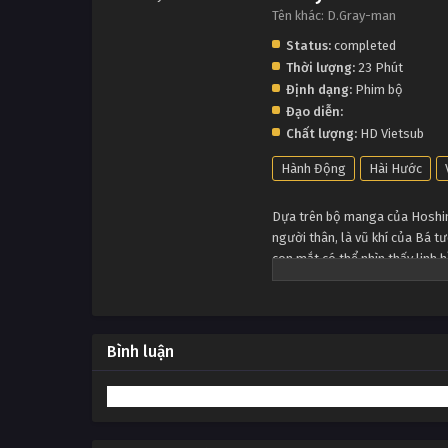
Tên khác: D.Gray-man
Status:
completed
Thời lượng:
23 Phút
Định dạng:
Phim bộ
Đạo diễn:
Chất lượng:
HD Vietsub
Hành Động
Hài Hước
Dựa trên bộ manga của Hoshin
người thân, là vũ khí của Bá tư
con mắt có thể nhìn thấy linh
những người đang nỗ lực chống
Bình luận