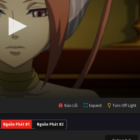
Báo Lỗi
Expand
Turn Off Light
Nguồn Phát #1
Nguồn Phát #2