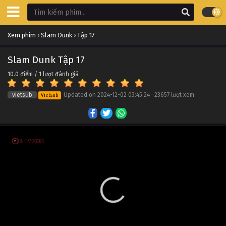
Slam Dunk Tập 27
Xem phim
›
Slam Dunk
›
Tập 17
Tập 27
Slam Dunk Tập 17
Slam Dunk Tập 26
10.0
điểm /
1
lượt đánh giá
Tập 26
vietsub
Updated on
2024-12-02 03:45:24
·
23657 lượt xem
Vietsub
Slam Dunk Tập 25
Tập 25
Slam Dunk Tập 24
Tập 24
Slam Dunk Tập 23
Tập 23
Slam Dunk Tập 22