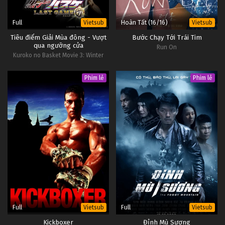
Full
Hoàn Tất (16/16)
Vietsub
Vietsub
Tiêu điểm Giải Mùa đông - Vượt
Bước Chạy Tới Trái Tim
qua ngưỡng cửa
Run On
Kuroko no Basket Movie 3: Winter
Cup - Tobira no Mukou
Phim lẻ
Phim lẻ
Full
Full
Vietsub
Vietsub
Kickboxer
Đỉnh Mù Sương