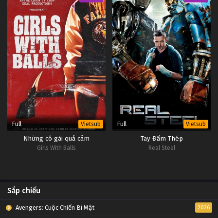
Full
Full
Vietsub
Vietsub
Những cô gái quả cảm
Tay Đấm Thép
Girls With Balls
Real Steel
Sắp chiếu
Avengers: Cuộc Chiến Bí Mật
2026