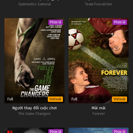
Gymnastics Samurai
Team Foxcatcher
Tập 54
Slam Dunk Tập 53
Phim lẻ
Phim lẻ
Tập 53
Slam Dunk Tập 52
Tập 52
Slam Dunk Tập 51
Tập 51
Slam Dunk Tập 50
Full
Full
Vietsub
Vietsub
Tập 50
Người thay đổi cuộc chơi
Mãi mãi
The Game Changers
Forever
Slam Dunk Tập 49
Tập 49
Phim lẻ
Phim lẻ