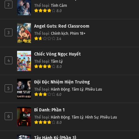
Slam Dunk Tập 37
2
Thể loại
:
Tình Cảm
8.0
Tập 37
Angel Guts: Red Classroom
Slam Dunk Tập 36
3
Thể loại
:
Chính kịch
,
Phim 18+
Tập 36
3.4
Slam Dunk Tập 35
Chiếc Vòng Ngọc Huyết
4
Thể loại
:
Tâm Lý
Tập 35
8.0
Slam Dunk Tập 34
Đội Đặc Nhiệm Hiện Trường
Tập 34
5
Thể loại
:
Hành Động
,
Tâm Lý
,
Phiêu Lưu
6.0
Slam Dunk Tập 33
Bí Danh: Phần 1
Tập 33
6
Thể loại
:
Hành Động
,
Tâm Lý
,
Hình Sự
,
Phiêu Lưu
8.0
Slam Dunk Tập 32
Tập 32
Tây Hành Kỷ (Phần 3)