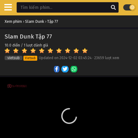
Slam Dunk Tập 87
Xem phim
›
Slam Dunk
›
Tập 77
Tập 87
Slam Dunk Tập 77
Slam Dunk Tập 86
10.0
điểm /
1
lượt đánh giá
Tập 86
vietsub
Updated on
2024-12-02 03:45:24
·
23659 lượt xem
Vietsub
Slam Dunk Tập 85
Tập 85
Slam Dunk Tập 84
Tập 84
Slam Dunk Tập 83
Tập 83
Slam Dunk Tập 82