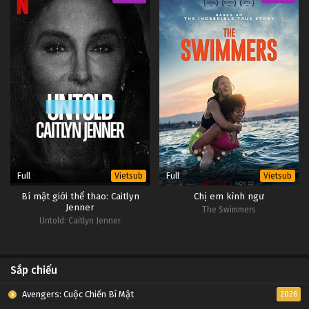
Slam Dunk Tập 48
Tập 48
Slam Dunk Tập 47
Tập 47
Slam Dunk Tập 46
Tập 46
Full
Full
Vietsub
Vietsub
Slam Dunk Tập 45
Bí mật giới thể thao: Caitlyn
Chị em kình ngư
Tập 45
Jenner
The Swimmers
Untold: Caitlyn Jenner
Slam Dunk Tập 44
Tập 44
Sắp chiếu
Slam Dunk Tập 43
Avengers: Cuộc Chiến Bí Mật
2026