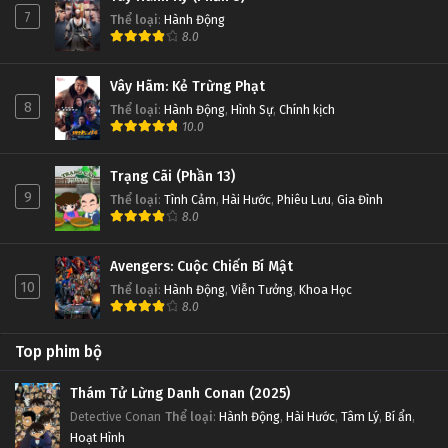
7
Thể loại
:
Hành Động
8.0
Slam Dunk Tập 31
Tập 31
Vây Hãm: Kẻ Trừng Phạt
8
Thể loại
:
Hành Động
,
Hình Sự
,
Chính kịch
Slam Dunk Tập 30
10.0
Tập 30
Trạng Cãi (Phần 13)
9
Thể loại
:
Tình Cảm
,
Hài Hước
,
Phiêu Lưu
,
Gia Đình
Slam Dunk Tập 29
8.0
Tập 29
Avengers: Cuộc Chiến Bí Mật
Slam Dunk Tập 28
10
Thể loại
:
Hành Động
,
Viễn Tưởng
,
Khoa Học
8.0
Tập 28
Top phim bộ
Slam Dunk Tập 27
Tập 27
Thám Tử Lừng Danh Conan (2025)
Detective Conan
Thể loại
:
Hành Động
,
Hài Hước
,
Tâm Lý
,
Bí ẩn
,
Hoạt Hình
Slam Dunk Tập 26