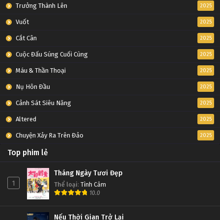
Tập 43
Trưởng Thành Lên
2025
Vuốt
2025
Slam Dunk Tập 42
Cắt Cân
2025
Tập 42
Cuộc Đấu Súng Cuối Cùng
2025
Slam Dunk Tập 41
Máu & Thần Thoại
2025
Tập 41
Nụ Hôn Đầu
2025
Cảnh Sát Siêu Năng
2025
Slam Dunk Tập 40
Altered
2025
Tập 40
Chuyện Xảy Ra Trên Đảo
2025
Slam Dunk Tập 39
Top phim lẻ
Tập 39
Tháng Ngày Tươi Đẹp
1
Thể loại
:
Tình Cảm
Slam Dunk Tập 38
10.0
Tập 38
Nếu Thời Gian Trở Lại