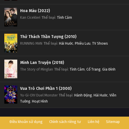
Slam Dunk Tập 20
Hoa Máu (2022)
Tập 20
Kan Cicekleri
Thể loại
:
Tình Cảm
Slam Dunk Tập 19
Thử Thách Thần Tượng (2010)
Tập 19
RUNNING MAN
Thể loại
:
Hài Hước
,
Phiêu Lưu
,
TV Shows
Slam Dunk Tập 18
Tập 18
Minh Lan Truyện (2018)
The Story of Minglan
Thể loại
:
Tình Cảm
,
Cổ Trang
,
Gia Đình
Slam Dunk Tập 17
Tập 17
Vua Trò Chơi Phần 1 (2000)
Yu-Gi-Oh! Duel Monster
Thể loại
:
Hành Động
,
Hài Hước
,
Viễn
Slam Dunk Tập 16
Tưởng
,
Hoạt Hình
Tập 16
Điều khoản sử dụng
Chính sách riêng tư
Liên hệ
Sitemap
Slam Dunk Tập 15