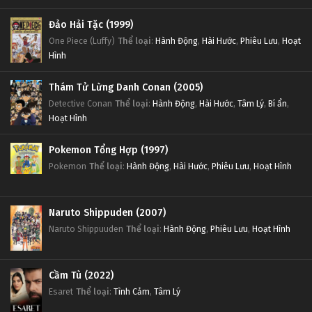
Tập 26
Đảo Hải Tặc (1999)
One Piece (Luffy)
Thể loại
:
Hành Động
,
Hài Hước
,
Phiêu Lưu
,
Hoạt
Slam Dunk Tập 25
Hình
Tập 25
Thám Tử Lừng Danh Conan (2005)
Detective Conan
Thể loại
:
Hành Động
,
Hài Hước
,
Tâm Lý
,
Bí ẩn
,
Slam Dunk Tập 24
Hoạt Hình
Tập 24
Pokemon Tổng Hợp (1997)
Slam Dunk Tập 23
Pokemon
Thể loại
:
Hành Động
,
Hài Hước
,
Phiêu Lưu
,
Hoạt Hình
Tập 23
Naruto Shippuden (2007)
Slam Dunk Tập 22
Naruto Shippuuden
Thể loại
:
Hành Động
,
Phiêu Lưu
,
Hoạt Hình
Tập 22
Slam Dunk Tập 21
Cầm Tù (2022)
Esaret
Thể loại
:
Tình Cảm
,
Tâm Lý
Tập 21