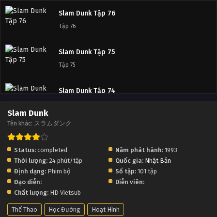
Slam Dunk Tập 76
Tập 76
Slam Dunk Tập 75
Tập 75
Slam Dunk Tập 74
Tập 74
Slam Dunk
Tên khác: スラムダンク
Slam Dunk Tập 73
Tập 73
Status:
completed
Năm phát hành:
1993
Thời lượng:
24 phút/tập
Quốc gia:
Nhật Bản
Slam Dunk Tập 72
Định dạng:
Phim bộ
Số tập:
101 tập
Tập 72
Đạo diễn:
Diễn viên:
Chất lượng:
HD Vietsub
Slam Dunk Tập 71
Thể Thao
Học Đường
Hoạt Hình