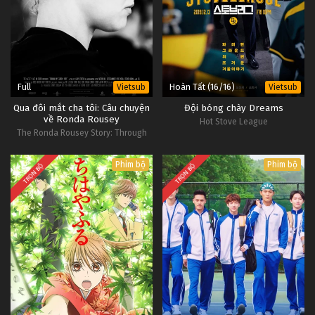
Slam Dunk Tập 65
Tập 65
Slam Dunk Tập 64
Tập 64
Full
Hoàn Tất (16/16)
Vietsub
Vietsub
Qua đôi mắt cha tôi: Câu chuyện
Đội bóng chày Dreams
về Ronda Rousey
Slam Dunk Tập 63
Hot Stove League
The Ronda Rousey Story: Through
Tập 63
My Father's Eyes
Phim bộ
Phim bộ
TRỌN BỘ
TRỌN BỘ
Slam Dunk Tập 62
Tập 62
Slam Dunk Tập 61
Tập 61
Slam Dunk Tập 60
Tập 60