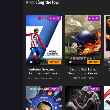
Phim cùng thể loại
Phim lẻ
Phim lẻ
Full
Full
Fu
Vietsub
Vietsub
Antoine Griezmann:
Caught Out: Tội ác.
Làm nên một huyền
Tham nhũng. Cricket.
thoại
Caught Out: Crime.
Antoine Griezmann: The
Corruption. Cricket.
Making of a Legend
TRỌ
Phim lẻ
Phim lẻ