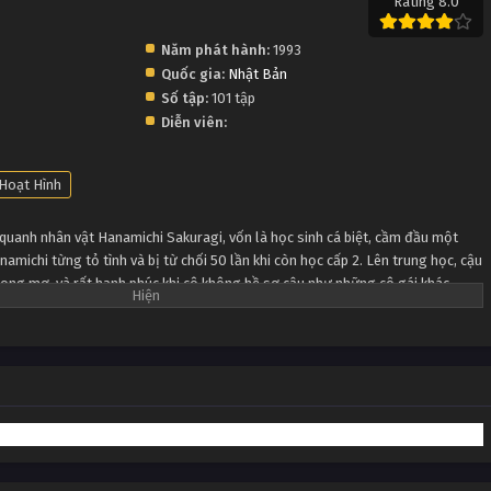
Rating 8.0
Năm phát hành:
1993
Quốc gia:
Nhật Bản
Số tập:
101 tập
Diễn viên:
Hoạt Hình
quanh nhân vật Hanamichi Sakuragi, vốn là học sinh cá biệt, cầm đầu một
michi từng tỏ tình và bị từ chối 50 lần khi còn học cấp 2. Lên trung học, cậu
rong mơ, và rất hạnh phúc khi cô không hề sợ cậu như những cô gái khác.
ra tố chất thể thao của Hanamichi, giới thiệu cậu cho đội bóng rổ Shohoku.
 nhập đội bóng vì cậu chưa từng chơi bất kỳ môn thể thao nào và luôn nghĩ
g kẻ thua cuộc (cũng một phần vì cô gái thứ 50 từ chối cậu vì cô đã thích