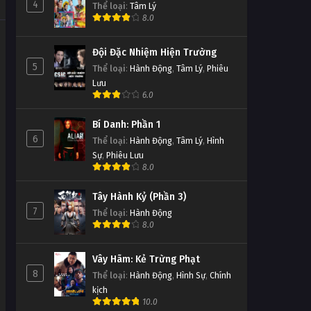
4
Thể loại
:
Tâm Lý
8.0
Đội Đặc Nhiệm Hiện Trường
5
Thể loại
:
Hành Động
,
Tâm Lý
,
Phiêu
Lưu
6.0
Bí Danh: Phần 1
6
Thể loại
:
Hành Động
,
Tâm Lý
,
Hình
Sự
,
Phiêu Lưu
8.0
Tây Hành Kỷ (Phần 3)
7
Thể loại
:
Hành Động
8.0
Vây Hãm: Kẻ Trừng Phạt
8
Thể loại
:
Hành Động
,
Hình Sự
,
Chính
kịch
10.0