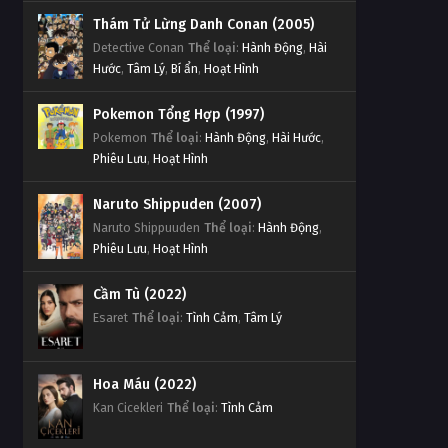
Thám Tử Lừng Danh Conan (2005)
Detective Conan
Thể loại
:
Hành Động
,
Hài
Hước
,
Tâm Lý
,
Bí ẩn
,
Hoạt Hình
Pokemon Tổng Hợp (1997)
Pokemon
Thể loại
:
Hành Động
,
Hài Hước
,
Phiêu Lưu
,
Hoạt Hình
Naruto Shippuden (2007)
Naruto Shippuuden
Thể loại
:
Hành Động
,
Phiêu Lưu
,
Hoạt Hình
Cầm Tù (2022)
Esaret
Thể loại
:
Tình Cảm
,
Tâm Lý
Hoa Máu (2022)
Kan Cicekleri
Thể loại
:
Tình Cảm