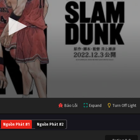
Báo Lỗi
Expand
Turn Off Light
Nguồn Phát #1
Nguồn Phát #2