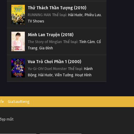
Thử Thách Thần Tượng (2010)
RUNNING MAN
Thể loại
:
Hài Hước
,
Phiêu Lưu
,
TV Shows
Minh Lan Truyện (2018)
The Story of Minglan
Thể loại
:
Tình Cảm
,
Cổ
Trang
,
Gia Đình
Vua Trò Chơi Phần 1 (2000)
Yu-Gi-Oh! Duel Monster
Thể loại
:
Hành
Động
,
Hài Hước
,
Viễn Tưởng
,
Hoạt Hình
afe
GiaSauRieng
 đẹp mắt