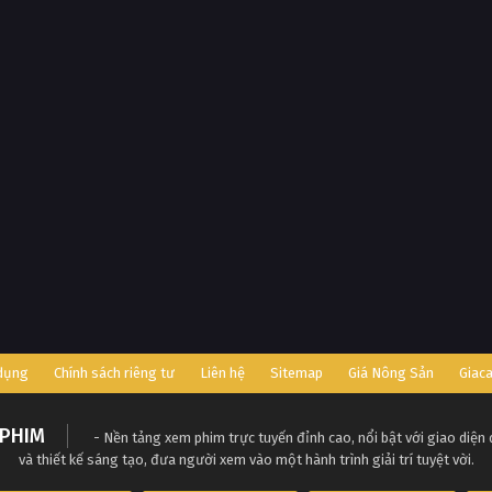
 dụng
Chính sách riêng tư
Liên hệ
Sitemap
Giá Nông Sản
Giac
PHIM
- Nền tảng xem phim trực tuyến đỉnh cao, nổi bật với giao diện
và thiết kế sáng tạo, đưa người xem vào một hành trình giải trí tuyệt vời.