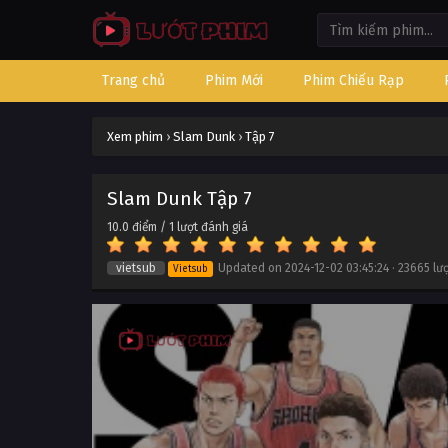
Trang chủ
Phim Mới
Phim Chiếu Rạp
Xem phim
›
Slam Dunk
›
Tập 7
Slam Dunk Tập 7
10.0
điểm /
1
lượt đánh giá
vietsub
Updated on
2024-12-02 03:45:24
·
23665 lư
Vietsub