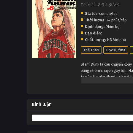
Tên khác: スラムダンク
Status:
completed
Thời lượng:
24 phút/tập
Định dạng:
Phim bộ
Đạo diễn:
Chất lượng:
HD Vietsub
Thể Thao
Học Đường
Slam Dunk là câu chuyện xoay 
băng nhóm chuyên gây lộn. Hana
ta gặp Haruko Akagi - cô gái t
Haruko Akagi, người phát hiện 
Hanamichi do dự trước việc gia
rằng bóng rổ chỉ dành cho nhữn
một anh chàng ở đội bóng rổ).
Bình luận