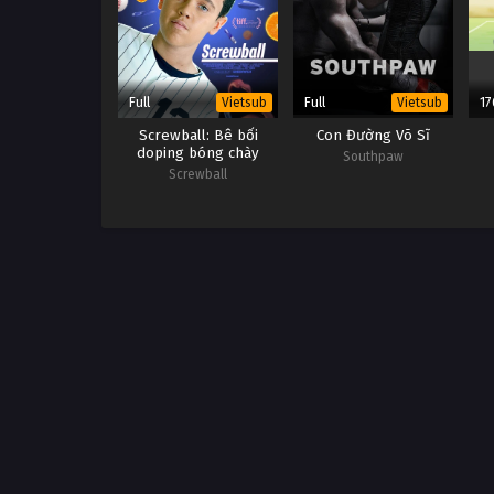
Full
Full
17
Vietsub
Vietsub
Screwball: Bê bối
Con Đường Võ Sĩ
doping bóng chày
Southpaw
Screwball