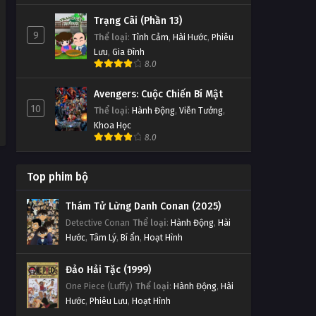
Trạng Cãi (Phần 13)
9
Thể loại
:
Tình Cảm
,
Hài Hước
,
Phiêu
Lưu
,
Gia Đình
8.0
Avengers: Cuộc Chiến Bí Mật
10
Thể loại
:
Hành Động
,
Viễn Tưởng
,
Khoa Học
8.0
Top phim bộ
Thám Tử Lừng Danh Conan (2025)
Detective Conan
Thể loại
:
Hành Động
,
Hài
Hước
,
Tâm Lý
,
Bí ẩn
,
Hoạt Hình
Đảo Hải Tặc (1999)
One Piece (Luffy)
Thể loại
:
Hành Động
,
Hài
Hước
,
Phiêu Lưu
,
Hoạt Hình