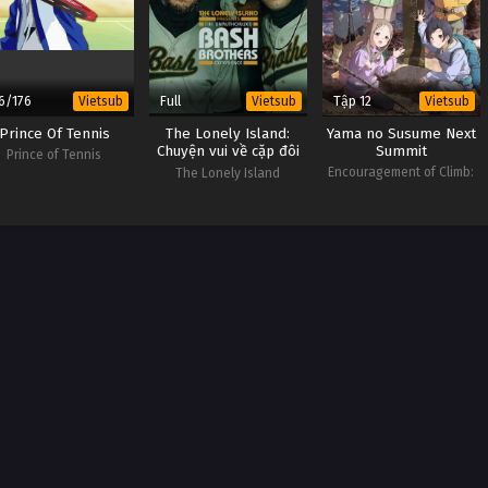
6/176
Full
Tập 12
Vietsub
Vietsub
Vietsub
Prince Of Tennis
The Lonely Island:
Yama no Susume Next
Chuyện vui về cặp đôi
Summit
Prince of Tennis
bóng chày
Encouragement of Climb:
The Lonely Island
Next Summit
Presents: The
Unauthorized Bash
Brothers Experience