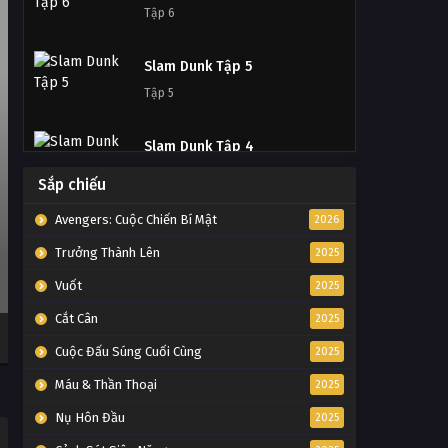
Tập 6
Slam Dunk Tập 5
Tập 5
Slam Dunk Tập 4
Tập 4
Sắp chiếu
Avengers: Cuộc Chiến Bí Mật
2026
Slam Dunk Tập 3
Trưởng Thành Lên
Tập 3
2025
Vuốt
2025
Slam Dunk Tập 2
Cắt Cân
2025
Tập 2
Cuộc Đấu Súng Cuối Cùng
2025
Máu & Thần Thoại
Slam Dunk Tập 1
2025
Tập 1
Nụ Hôn Đầu
2025