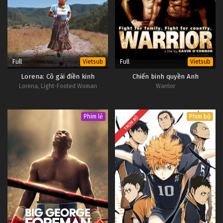
Slam Dunk Tập 58
Tập 58
Slam Dunk Tập 57
Tập 57
Full
Full
Vietsub
Vietsub
Lorena: Cô gái điền kinh
Chiến binh quyền Anh
Slam Dunk Tập 56
Lorena, Light-Footed Woman
Warrior
Tập 56
Phim lẻ
Phim bộ
TRỌN BỘ
Slam Dunk Tập 55
Tập 55
Slam Dunk Tập 54
Tập 54
Slam Dunk Tập 53
Tập 53