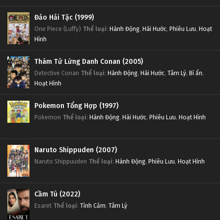
Tập 19
Đảo Hải Tặc (1999)
One Piece (Luffy)
Thể loại
:
Hành Động
,
Hài Hước
,
Phiêu Lưu
,
Hoạt
Slam Dunk Tập 18
Hình
Tập 18
Thám Tử Lừng Danh Conan (2005)
Detective Conan
Thể loại
:
Hành Động
,
Hài Hước
,
Tâm Lý
,
Bí ẩn
,
Slam Dunk Tập 17
Hoạt Hình
Tập 17
Pokemon Tổng Hợp (1997)
Slam Dunk Tập 16
Pokemon
Thể loại
:
Hành Động
,
Hài Hước
,
Phiêu Lưu
,
Hoạt Hình
Tập 16
Naruto Shippuden (2007)
Slam Dunk Tập 15
Naruto Shippuuden
Thể loại
:
Hành Động
,
Phiêu Lưu
,
Hoạt Hình
Tập 15
Slam Dunk Tập 14
Cầm Tù (2022)
Esaret
Thể loại
:
Tình Cảm
,
Tâm Lý
Tập 14