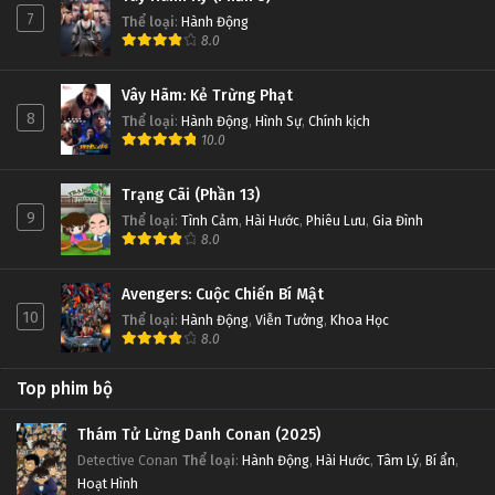
7
Thể loại
:
Hành Động
8.0
Slam Dunk Tập 24
Tập 24
Vây Hãm: Kẻ Trừng Phạt
8
Thể loại
:
Hành Động
,
Hình Sự
,
Chính kịch
Slam Dunk Tập 23
10.0
Tập 23
Trạng Cãi (Phần 13)
9
Thể loại
:
Tình Cảm
,
Hài Hước
,
Phiêu Lưu
,
Gia Đình
Slam Dunk Tập 22
8.0
Tập 22
Avengers: Cuộc Chiến Bí Mật
Slam Dunk Tập 21
10
Thể loại
:
Hành Động
,
Viễn Tưởng
,
Khoa Học
8.0
Tập 21
Top phim bộ
Slam Dunk Tập 20
Tập 20
Thám Tử Lừng Danh Conan (2025)
Detective Conan
Thể loại
:
Hành Động
,
Hài Hước
,
Tâm Lý
,
Bí ẩn
,
Hoạt Hình
Slam Dunk Tập 19