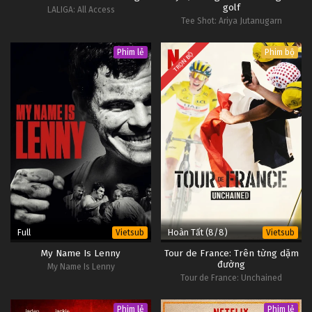
golf
LALIGA: All Access
Tập 47
Tee Shot: Ariya Jutanugarn
Slam Dunk Tập 46
Phim lẻ
Phim bộ
TRỌN BỘ
Tập 46
Slam Dunk Tập 45
Tập 45
Slam Dunk Tập 44
Tập 44
Slam Dunk Tập 43
Full
Hoàn Tất (8/8)
Vietsub
Vietsub
Tập 43
My Name Is Lenny
Tour de France: Trên từng dặm
đường
My Name Is Lenny
Slam Dunk Tập 42
Tour de France: Unchained
Tập 42
Phim lẻ
Phim lẻ