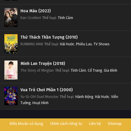
Slam Dunk Tập 13
Hoa Máu (2022)
Tập 13
Kan Cicekleri
Thể loại
:
Tình Cảm
Slam Dunk Tập 12
Thử Thách Thần Tượng (2010)
Tập 12
RUNNING MAN
Thể loại
:
Hài Hước
,
Phiêu Lưu
,
TV Shows
Slam Dunk Tập 11
Tập 11
Minh Lan Truyện (2018)
The Story of Minglan
Thể loại
:
Tình Cảm
,
Cổ Trang
,
Gia Đình
Slam Dunk Tập 10
Tập 10
Vua Trò Chơi Phần 1 (2000)
Yu-Gi-Oh! Duel Monster
Thể loại
:
Hành Động
,
Hài Hước
,
Viễn
Slam Dunk Tập 9
Tưởng
,
Hoạt Hình
Tập 9
Điều khoản sử dụng
Chính sách riêng tư
Liên hệ
Sitemap
Slam Dunk Tập 8