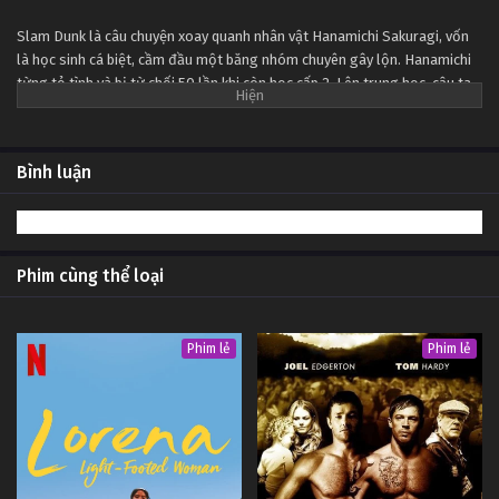
Tập 64
Slam Dunk là câu chuyện xoay quanh nhân vật Hanamichi Sakuragi, vốn
là học sinh cá biệt, cầm đầu một băng nhóm chuyên gây lộn. Hanamichi
Slam Dunk Tập 63
từng tỏ tình và bị từ chối 50 lần khi còn học cấp 2. Lên trung học, cậu ta
Tập 63
gặp Haruko Akagi - cô gái trong mơ, và rất hạnh phúc khi cô không hề sợ
cậu như những cô gái khác. Haruko Akagi, người phát hiện ra tố chất thể
thao của Hanamichi, giới thiệu cậu cho đội bóng rổ Shohoku. Hanamichi
Slam Dunk Tập 62
Bình luận
do dự trước việc gia nhập đội bóng vì cậu chưa từng chơi bất kỳ môn thể
Tập 62
thao nào và luôn nghĩ rằng bóng rổ chỉ dành cho những kẻ thua cuộc
(cũng một phần vì cô gái thứ 50 từ chối cậu vì cô đã thích một anh chàng
Slam Dunk Tập 61
ở đội bóng rổ).
Phim cùng thể loại
Tập 61
Slam Dunk Tập 60
Phim lẻ
Phim lẻ
Tập 60
Slam Dunk Tập 59
Tập 59