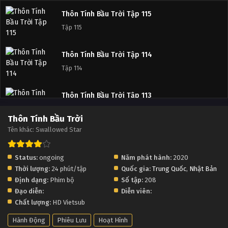
Thôn Tính Bầu Trời Tập 115
Tập 115
Thôn Tính Bầu Trời Tập 114
Tập 114
Thôn Tính Bầu Trời Tập 113
Tập 113
Thôn Tính Bầu Trời
Tên khác: Swallowed Star
Thôn Tính Bầu Trời Tập 112
Tập 112
Status:
ongoing
Năm phát hành:
2020
Thời lượng:
24 phút/tập
Quốc gia:
Trung Quốc
,
Nhật Bản
Thôn Tính Bầu Trời Tập 111
Định dạng:
Phim bộ
Số tập:
208
Tập 111
Đạo diễn:
Diễn viên:
Chất lượng:
HD Vietsub
Thôn Tính Bầu Trời Tập 110
Hành Động
Phiêu Lưu
Hoạt Hình