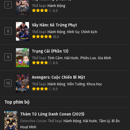
7
Thể loại
:
Hành Động
8.0
Thôn Tính Bầu Trời Tập 70
Tập 70
Vây Hãm: Kẻ Trừng Phạt
8
Thể loại
:
Hành Động
,
Hình Sự
,
Chính kịch
Thôn Tính Bầu Trời Tập 69
10.0
Tập 69
Trạng Cãi (Phần 13)
9
Thể loại
:
Tình Cảm
,
Hài Hước
,
Phiêu Lưu
,
Gia Đình
Thôn Tính Bầu Trời Tập 68
8.0
Tập 68
Avengers: Cuộc Chiến Bí Mật
Thôn Tính Bầu Trời Tập 67
10
Thể loại
:
Hành Động
,
Viễn Tưởng
,
Khoa Học
8.0
Tập 67
Top phim bộ
Thôn Tính Bầu Trời Tập 66
Tập 66
Thám Tử Lừng Danh Conan (2025)
Detective Conan
Thể loại
:
Hành Động
,
Hài Hước
,
Tâm Lý
,
Bí ẩn
,
Hoạt Hình
Thôn Tính Bầu Trời Tập 65