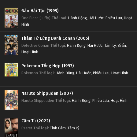
Tập 65
Đảo Hải Tặc (1999)
One Piece (Luffy)
Thể loại
:
Hành Động
,
Hài Hước
,
Phiêu Lưu
,
Hoạt
Thôn Tính Bầu Trời Tập 64
Hình
Tập 64
Thám Tử Lừng Danh Conan (2005)
Detective Conan
Thể loại
:
Hành Động
,
Hài Hước
,
Tâm Lý
,
Bí ẩn
,
Thôn Tính Bầu Trời Tập 63
Hoạt Hình
Tập 63
Pokemon Tổng Hợp (1997)
Thôn Tính Bầu Trời Tập 62
Pokemon
Thể loại
:
Hành Động
,
Hài Hước
,
Phiêu Lưu
,
Hoạt Hình
Tập 62
Naruto Shippuden (2007)
Thôn Tính Bầu Trời Tập 61
Naruto Shippuuden
Thể loại
:
Hành Động
,
Phiêu Lưu
,
Hoạt Hình
Tập 61
Thôn Tính Bầu Trời Tập 60
Cầm Tù (2022)
Esaret
Thể loại
:
Tình Cảm
,
Tâm Lý
Tập 60