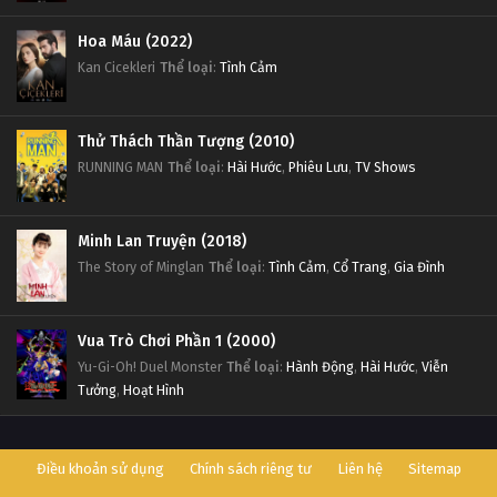
Thôn Tính Bầu Trời Tập 59
Hoa Máu (2022)
Tập 59
Kan Cicekleri
Thể loại
:
Tình Cảm
Thôn Tính Bầu Trời Tập 58
Thử Thách Thần Tượng (2010)
Tập 58
RUNNING MAN
Thể loại
:
Hài Hước
,
Phiêu Lưu
,
TV Shows
Thôn Tính Bầu Trời Tập 57
Tập 57
Minh Lan Truyện (2018)
The Story of Minglan
Thể loại
:
Tình Cảm
,
Cổ Trang
,
Gia Đình
Thôn Tính Bầu Trời Tập 56
Tập 56
Vua Trò Chơi Phần 1 (2000)
Yu-Gi-Oh! Duel Monster
Thể loại
:
Hành Động
,
Hài Hước
,
Viễn
Thôn Tính Bầu Trời Tập 55
Tưởng
,
Hoạt Hình
Tập 55
Điều khoản sử dụng
Chính sách riêng tư
Liên hệ
Sitemap
Thôn Tính Bầu Trời Tập 54