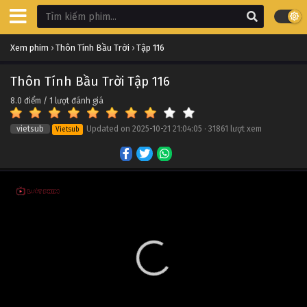
Thôn Tính Bầu Trời Tập 126
Xem phim
›
Thôn Tính Bầu Trời
›
Tập 116
Tập 126
Thôn Tính Bầu Trời Tập 116
Thôn Tính Bầu Trời Tập 125
8.0
điểm /
1
lượt đánh giá
Tập 125
vietsub
Updated on
2025-10-21 21:04:05
·
31861 lượt xem
Vietsub
Thôn Tính Bầu Trời Tập 124
Tập 124
Thôn Tính Bầu Trời Tập 123
Tập 123
Thôn Tính Bầu Trời Tập 122
Tập 122
Thôn Tính Bầu Trời Tập 121