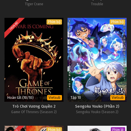
Tiger Crane
Trouble
Tập 93
Thôn Tính Bầu Trời Tập 92
Phim bộ
Phim bộ
TRỌN BỘ
Tập 92
Thôn Tính Bầu Trời Tập 91
Tập 91
Thôn Tính Bầu Trời Tập 90
Tập 90
Thôn Tính Bầu Trời Tập 89
Hoàn tất (10/10)
Tập 10
Vietsub
Vietsub
Tập 89
Trò Chơi Vương Quyền 2
Sengoku Youko (Phần 2)
Game Of Thrones (Season 2)
Sengoku Youko (Season 2)
Thôn Tính Bầu Trời Tập 88
Tập 88
Phim bộ
Phim lẻ