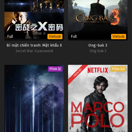
Thôn Tính Bầu Trời Tập 104
Tập 104
Thôn Tính Bầu Trời Tập 103
Tập 103
Full
Full
Vietsub
Vietsub
Bí mật chiến tranh: Mật khẩu X
Ong-bak 3
Thôn Tính Bầu Trời Tập 102
Secret War: X password
Ong-bak 3
Tập 102
Phim lẻ
Phim bộ
TRỌN BỘ
Thôn Tính Bầu Trời Tập 101
Tập 101
Thôn Tính Bầu Trời Tập 100
Tập 100
Thôn Tính Bầu Trời Tập 99
Tập 99