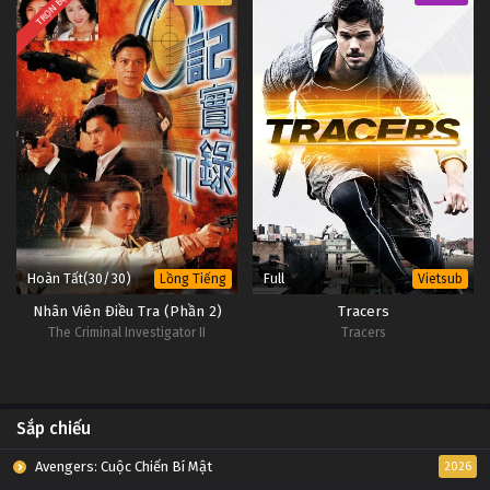
TRỌN BỘ
Thôn Tính Bầu Trời Tập 87
Tập 87
Thôn Tính Bầu Trời Tập 86
Tập 86
Thôn Tính Bầu Trời Tập 85
Tập 85
Hoàn Tất(30/30)
Full
Lồng Tiếng
Vietsub
Thôn Tính Bầu Trời Tập 84
Nhân Viên Điều Tra (Phần 2)
Tracers
Tập 84
The Criminal Investigator II
Tracers
Thôn Tính Bầu Trời Tập 83
Tập 83
Sắp chiếu
Thôn Tính Bầu Trời Tập 82
Avengers: Cuộc Chiến Bí Mật
2026