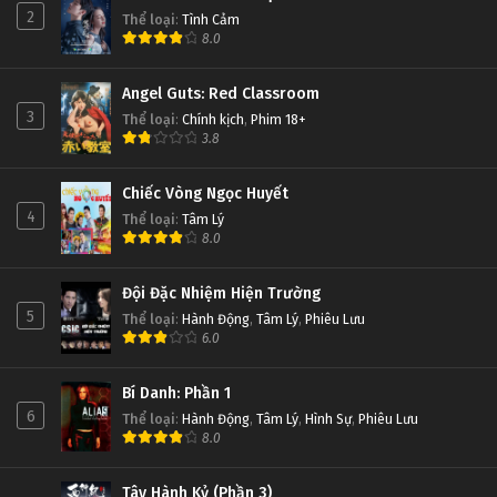
Thôn Tính Bầu Trời Tập 76
2
Thể loại
:
Tình Cảm
8.0
Tập 76
Angel Guts: Red Classroom
Thôn Tính Bầu Trời Tập 75
3
Thể loại
:
Chính kịch
,
Phim 18+
Tập 75
3.8
Thôn Tính Bầu Trời Tập 74
Chiếc Vòng Ngọc Huyết
4
Thể loại
:
Tâm Lý
Tập 74
8.0
Thôn Tính Bầu Trời Tập 73
Đội Đặc Nhiệm Hiện Trường
Tập 73
5
Thể loại
:
Hành Động
,
Tâm Lý
,
Phiêu Lưu
6.0
Thôn Tính Bầu Trời Tập 72
Bí Danh: Phần 1
Tập 72
6
Thể loại
:
Hành Động
,
Tâm Lý
,
Hình Sự
,
Phiêu Lưu
8.0
Thôn Tính Bầu Trời Tập 71
Tập 71
Tây Hành Kỷ (Phần 3)