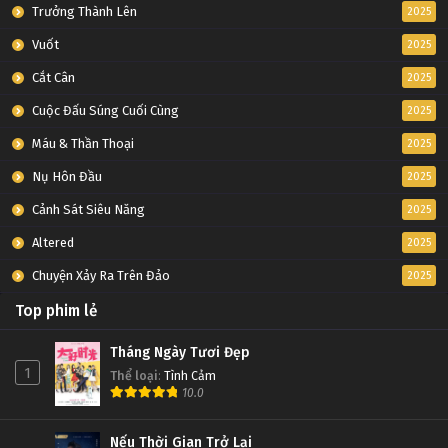
Tập 82
Trưởng Thành Lên
2025
Vuốt
2025
Thôn Tính Bầu Trời Tập 81
Cắt Cân
2025
Tập 81
Cuộc Đấu Súng Cuối Cùng
2025
Thôn Tính Bầu Trời Tập 80
Máu & Thần Thoại
2025
Tập 80
Nụ Hôn Đầu
2025
Cảnh Sát Siêu Năng
2025
Thôn Tính Bầu Trời Tập 79
Altered
2025
Tập 79
Chuyện Xảy Ra Trên Đảo
2025
Thôn Tính Bầu Trời Tập 78
Top phim lẻ
Tập 78
Tháng Ngày Tươi Đẹp
1
Thể loại
:
Tình Cảm
Thôn Tính Bầu Trời Tập 77
10.0
Tập 77
Nếu Thời Gian Trở Lại