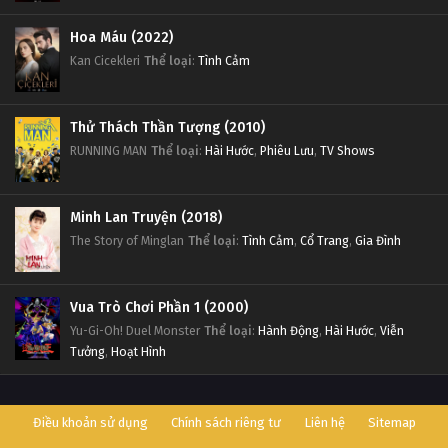
Hoa Máu (2022)
Kan Cicekleri
Thể loại
:
Tình Cảm
Thử Thách Thần Tượng (2010)
RUNNING MAN
Thể loại
:
Hài Hước
,
Phiêu Lưu
,
TV Shows
Minh Lan Truyện (2018)
The Story of Minglan
Thể loại
:
Tình Cảm
,
Cổ Trang
,
Gia Đình
Vua Trò Chơi Phần 1 (2000)
Yu-Gi-Oh! Duel Monster
Thể loại
:
Hành Động
,
Hài Hước
,
Viễn
Tưởng
,
Hoạt Hình
Điều khoản sử dụng
Chính sách riêng tư
Liên hệ
Sitemap