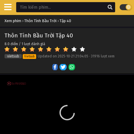
Thôn Tính Bầu Trời Tập 50
Xem phim
›
Thôn Tính Bầu Trời
›
Tập 40
Tập 50
Thôn Tính Bầu Trời Tập 40
Thôn Tính Bầu Trời Tập 49
8.0
điểm /
1
lượt đánh giá
Tập 49
vietsub
Updated on
2025-10-21 21:04:05
·
31916 lượt xem
Vietsub
Thôn Tính Bầu Trời Tập 48
Tập 48
Thôn Tính Bầu Trời Tập 47
Tập 47
Thôn Tính Bầu Trời Tập 46
Tập 46
Thôn Tính Bầu Trời Tập 45