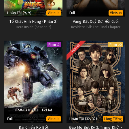
Thôn Tính Bầu Trời Tập 22
Hoàn Tất (9/9)
Full
Vietsub
Vietsub
Tập 22
Tố Chất Anh Hùng (Phần 2)
Vùng Đất Quỷ Dữ: Hồi Cuối
Hero Inside (Season 2)
Resident Evil: The Final Chapter
Thôn Tính Bầu Trời Tập 21
Tập 21
Phim lẻ
Phim bộ
TRỌN BỘ
Thôn Tính Bầu Trời Tập 20
Tập 20
Thôn Tính Bầu Trời Tập 19
Tập 19
Thôn Tính Bầu Trời Tập 18
Tập 18
Full
Hoàn Tất (32/32)
Vietsub
Lồng Tiếng
Thôn Tính Bầu Trời Tập 17
Đại Chiến Rô Bốt
Đạo Mộ Bút Ký 3: Trùng Khởi -