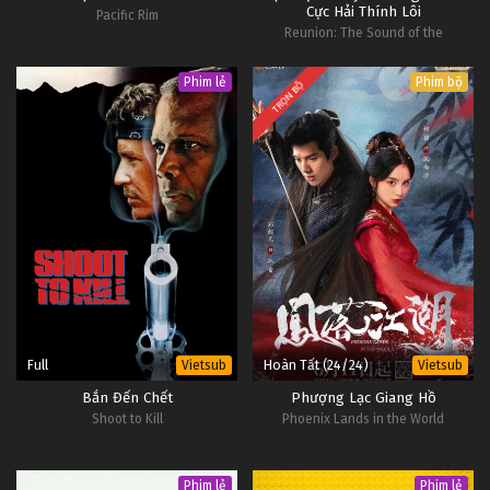
Cực Hải Thính Lôi
Pacific Rim
Tập 17
Reunion: The Sound of the
Providence
Thôn Tính Bầu Trời Tập 16
Phim lẻ
Phim bộ
TRỌN BỘ
Tập 16
Thôn Tính Bầu Trời Tập 15
Tập 15
Thôn Tính Bầu Trời Tập 14
Tập 14
Thôn Tính Bầu Trời Tập 13
Full
Hoàn Tất (24/24)
Vietsub
Vietsub
Tập 13
Bắn Đến Chết
Phượng Lạc Giang Hồ
Shoot to Kill
Phoenix Lands in the World
Thôn Tính Bầu Trời Tập 12
Tập 12
Phim lẻ
Phim lẻ