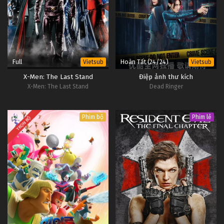
Thôn Tính Bầu Trời Tập 28
Tập 28
Thôn Tính Bầu Trời Tập 27
Tập 27
Full
Hoàn Tất (24/24)
Vietsub
Vietsub
X-Men: The Last Stand
Điệp ảnh thư kích
Thôn Tính Bầu Trời Tập 26
X-Men: The Last Stand
Dead Ringer
Tập 26
Phim bộ
Phim lẻ
TRỌN BỘ
Thôn Tính Bầu Trời Tập 25
Tập 25
Thôn Tính Bầu Trời Tập 24
Tập 24
Thôn Tính Bầu Trời Tập 23
Tập 23