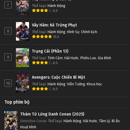
7
Thể loại
:
Hành Động
8.0
Vây Hãm: Kẻ Trừng Phạt
8
Thể loại
:
Hành Động
,
Hình Sự
,
Chính kịch
10.0
Trạng Cãi (Phần 13)
9
Thể loại
:
Tình Cảm
,
Hài Hước
,
Phiêu Lưu
,
Gia Đình
8.0
Avengers: Cuộc Chiến Bí Mật
10
Thể loại
:
Hành Động
,
Viễn Tưởng
,
Khoa Học
8.0
Top phim bộ
Thám Tử Lừng Danh Conan (2025)
Detective Conan
Thể loại
:
Hành Động
,
Hài Hước
,
Tâm Lý
,
Bí ẩn
,
Hoạt Hình