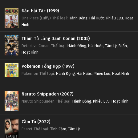
Đảo Hải Tặc (1999)
One Piece (Luffy)
Thể loại
:
Hành Động
,
Hài Hước
,
Phiêu Lưu
,
Hoạt
Hình
Thám Tử Lừng Danh Conan (2005)
Detective Conan
Thể loại
:
Hành Động
,
Hài Hước
,
Tâm Lý
,
Bí ẩn
,
Hoạt Hình
Pokemon Tổng Hợp (1997)
Pokemon
Thể loại
:
Hành Động
,
Hài Hước
,
Phiêu Lưu
,
Hoạt Hình
Naruto Shippuden (2007)
Naruto Shippuuden
Thể loại
:
Hành Động
,
Phiêu Lưu
,
Hoạt Hình
Cầm Tù (2022)
Esaret
Thể loại
:
Tình Cảm
,
Tâm Lý