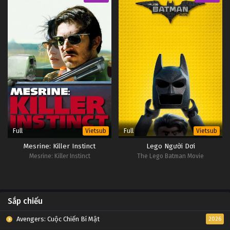
Thôn Tính Bầu Trời Tập 11
Tập 11
Thôn Tính Bầu Trời Tập 10
Tập 10
Thôn Tính Bầu Trời Tập 9
Tập 9
Full
Full
Vietsub
Vietsub
Thôn Tính Bầu Trời Tập 8
Mesrine: Killer Instinct
Lego Người Dơi
Tập 8
Mesrine: Killer Instinct
The Lego Batman Movie
Thôn Tính Bầu Trời Tập 7
Tập 7
Sắp chiếu
Thôn Tính Bầu Trời Tập 6
Avengers: Cuộc Chiến Bí Mật
2026