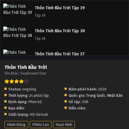
Thôn Tính Bầu Trời Tập 39
Tập 39
Thôn Tính Bầu Trời Tập 38
Tập 38
Thôn Tính Bầu Trời Tập 37
Tập 37
Thôn Tính Bầu Trời
Tên khác: Swallowed Star
Thôn Tính Bầu Trời Tập 36
Tập 36
Status:
ongoing
Năm phát hành:
2020
Thời lượng:
24 phút/tập
Quốc gia:
Trung Quốc
,
Nhật Bản
Thôn Tính Bầu Trời Tập 35
Định dạng:
Phim bộ
Số tập:
208
Tập 35
Đạo diễn:
Diễn viên:
Chất lượng:
HD Vietsub
Thôn Tính Bầu Trời Tập 34
Hành Động
Phiêu Lưu
Hoạt Hình