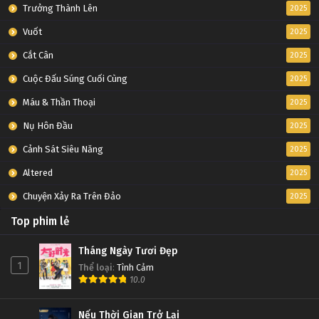
Tập 6
Trưởng Thành Lên
2025
Vuốt
2025
Thôn Tính Bầu Trời Tập 5
Cắt Cân
2025
Tập 5
Cuộc Đấu Súng Cuối Cùng
2025
Thôn Tính Bầu Trời Tập 4
Máu & Thần Thoại
2025
Tập 4
Nụ Hôn Đầu
2025
Cảnh Sát Siêu Năng
2025
Thôn Tính Bầu Trời Tập 3
Altered
2025
Tập 3
Chuyện Xảy Ra Trên Đảo
2025
Thôn Tính Bầu Trời Tập 2
Top phim lẻ
Tập 2
Tháng Ngày Tươi Đẹp
1
Thể loại
:
Tình Cảm
Thôn Tính Bầu Trời Tập 1
10.0
Tập 1
Nếu Thời Gian Trở Lại