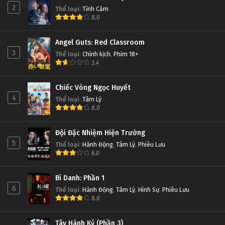
2
Thể loại
:
Tình Cảm
8.0
Angel Guts: Red Classroom
3
Thể loại
:
Chính kịch
,
Phim 18+
3.4
Chiếc Vòng Ngọc Huyết
4
Thể loại
:
Tâm Lý
8.0
Đội Đặc Nhiệm Hiện Trường
5
Thể loại
:
Hành Động
,
Tâm Lý
,
Phiêu Lưu
6.0
Bí Danh: Phần 1
6
Thể loại
:
Hành Động
,
Tâm Lý
,
Hình Sự
,
Phiêu Lưu
8.0
Tây Hành Kỷ (Phần 3)