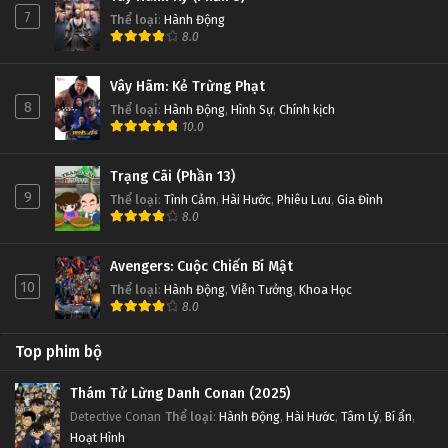
7
Thể loại
:
Hành Động
8.0
Thôn Tính Bầu Trời Tập 28
Tập 28
Vây Hãm: Kẻ Trừng Phạt
8
Thể loại
:
Hành Động
,
Hình Sự
,
Chính kịch
Thôn Tính Bầu Trời Tập 27
10.0
Tập 27
Trạng Cãi (Phần 13)
9
Thể loại
:
Tình Cảm
,
Hài Hước
,
Phiêu Lưu
,
Gia Đình
Thôn Tính Bầu Trời Tập 26
8.0
Tập 26
Avengers: Cuộc Chiến Bí Mật
Thôn Tính Bầu Trời Tập 25
10
Thể loại
:
Hành Động
,
Viễn Tưởng
,
Khoa Học
8.0
Tập 25
Top phim bộ
Thôn Tính Bầu Trời Tập 24
Tập 24
Thám Tử Lừng Danh Conan (2025)
Detective Conan
Thể loại
:
Hành Động
,
Hài Hước
,
Tâm Lý
,
Bí ẩn
,
Hoạt Hình
Thôn Tính Bầu Trời Tập 23