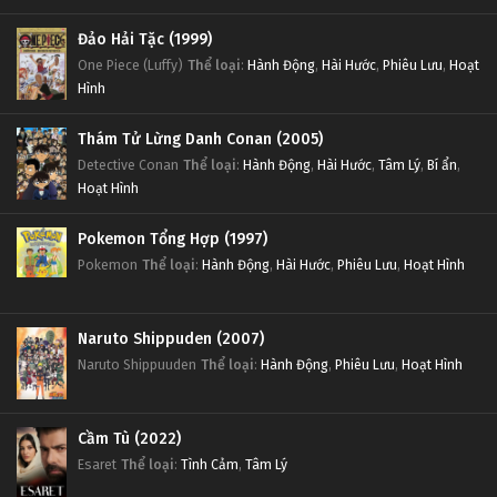
Tập 23
Đảo Hải Tặc (1999)
One Piece (Luffy)
Thể loại
:
Hành Động
,
Hài Hước
,
Phiêu Lưu
,
Hoạt
Thôn Tính Bầu Trời Tập 22
Hình
Tập 22
Thám Tử Lừng Danh Conan (2005)
Detective Conan
Thể loại
:
Hành Động
,
Hài Hước
,
Tâm Lý
,
Bí ẩn
,
Thôn Tính Bầu Trời Tập 21
Hoạt Hình
Tập 21
Pokemon Tổng Hợp (1997)
Thôn Tính Bầu Trời Tập 20
Pokemon
Thể loại
:
Hành Động
,
Hài Hước
,
Phiêu Lưu
,
Hoạt Hình
Tập 20
Naruto Shippuden (2007)
Thôn Tính Bầu Trời Tập 19
Naruto Shippuuden
Thể loại
:
Hành Động
,
Phiêu Lưu
,
Hoạt Hình
Tập 19
Thôn Tính Bầu Trời Tập 18
Cầm Tù (2022)
Esaret
Thể loại
:
Tình Cảm
,
Tâm Lý
Tập 18