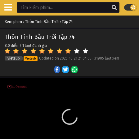
Thôn Tính Bầu Trời Tập 84
Xem phim
›
Thôn Tính Bầu Trời
›
Tập 74
Tập 84
Thôn Tính Bầu Trời Tập 74
Thôn Tính Bầu Trời Tập 83
8.0
điểm /
1
lượt đánh giá
Tập 83
vietsub
Updated on
2025-10-21 21:04:05
·
31905 lượt xem
Vietsub
Thôn Tính Bầu Trời Tập 82
Tập 82
Thôn Tính Bầu Trời Tập 81
Tập 81
Thôn Tính Bầu Trời Tập 80
Tập 80
Thôn Tính Bầu Trời Tập 79