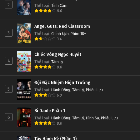
Thôn Tính Bầu Trời Tập 34
2
Thể loại
:
Tình Cảm
8.0
Tập 34
Angel Guts: Red Classroom
Thôn Tính Bầu Trời Tập 33
3
Thể loại
:
Chính kịch
,
Phim 18+
Tập 33
3.4
Thôn Tính Bầu Trời Tập 32
Chiếc Vòng Ngọc Huyết
4
Thể loại
:
Tâm Lý
Tập 32
8.0
Thôn Tính Bầu Trời Tập 31
Đội Đặc Nhiệm Hiện Trường
Tập 31
5
Thể loại
:
Hành Động
,
Tâm Lý
,
Phiêu Lưu
6.0
Thôn Tính Bầu Trời Tập 30
Bí Danh: Phần 1
Tập 30
6
Thể loại
:
Hành Động
,
Tâm Lý
,
Hình Sự
,
Phiêu Lưu
8.0
Thôn Tính Bầu Trời Tập 29
Tập 29
Tây Hành Kỷ (Phần 3)