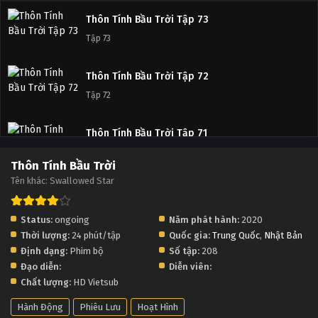
Thôn Tính Bầu Trời Tập 73
Tập 73
Thôn Tính Bầu Trời Tập 72
Tập 72
Thôn Tính Bầu Trời Tập 71
Tập 71
Thôn Tính Bầu Trời
Tên khác: Swallowed Star
Thôn Tính Bầu Trời Tập 70
Tập 70
Status:
ongoing
Năm phát hành:
2020
Thời lượng:
24 phút/tập
Quốc gia:
Trung Quốc
,
Nhật Bản
Thôn Tính Bầu Trời Tập 69
Định dạng:
Phim bộ
Số tập:
208
Tập 69
Đạo diễn:
Diễn viên:
Chất lượng:
HD Vietsub
Thôn Tính Bầu Trời Tập 68
Hành Động
Phiêu Lưu
Hoạt Hình