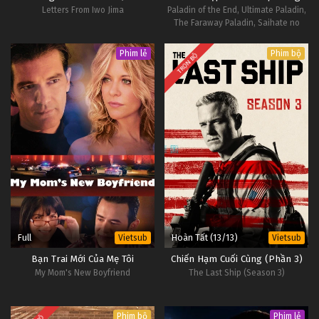
Letters From Iwo Jima
Paladin of the End, Ultimate Paladin,
Tập 51
The Faraway Paladin, Saihate no
Paladin
Thôn Tính Bầu Trời Tập 50
Phim lẻ
Phim bộ
TRỌN BỘ
Tập 50
Thôn Tính Bầu Trời Tập 49
Tập 49
Thôn Tính Bầu Trời Tập 48
Tập 48
Thôn Tính Bầu Trời Tập 47
Full
Hoàn Tất (13/13)
Vietsub
Vietsub
Tập 47
Bạn Trai Mới Của Mẹ Tôi
Chiến Hạm Cuối Cùng (Phần 3)
My Mom's New Boyfriend
The Last Ship (Season 3)
Thôn Tính Bầu Trời Tập 46
Tập 46
Phim bộ
Phim lẻ