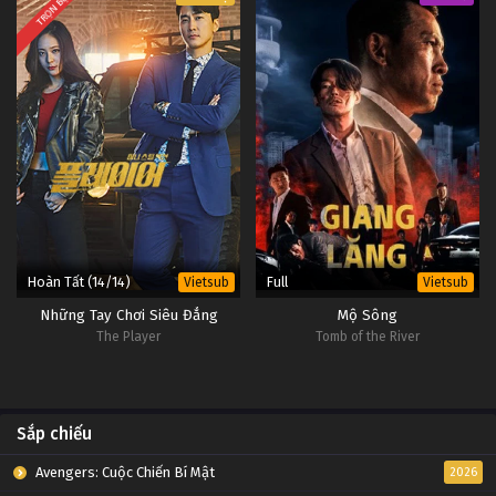
TRỌN BỘ
Thôn Tính Bầu Trời Tập 45
Tập 45
Thôn Tính Bầu Trời Tập 44
Tập 44
Thôn Tính Bầu Trời Tập 43
Tập 43
Hoàn Tất (14/14)
Full
Vietsub
Vietsub
Thôn Tính Bầu Trời Tập 42
Những Tay Chơi Siêu Đẳng
Mộ Sông
Tập 42
The Player
Tomb of the River
Thôn Tính Bầu Trời Tập 41
Tập 41
Sắp chiếu
Thôn Tính Bầu Trời Tập 40
Avengers: Cuộc Chiến Bí Mật
2026