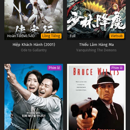
Thôn Tính Bầu Trời Tập 62
Tập 62
Thôn Tính Bầu Trời Tập 61
Tập 61
Hoàn Tất(40/40)
Full
Lồng Tiếng
Vietsub
Hiệp Khách Hành (2001)
Thiếu Lâm Hàng Ma
Thôn Tính Bầu Trời Tập 60
Ode to Gallantry
Vanquishing The Demons
Tập 60
Phim lẻ
Phim lẻ
Thôn Tính Bầu Trời Tập 59
Tập 59
Thôn Tính Bầu Trời Tập 58
Tập 58
Thôn Tính Bầu Trời Tập 57
Tập 57