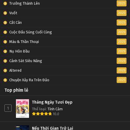
Tập 40
Trưởng Thành Lên
2025
Vuốt
2025
Thôn Tính Bầu Trời Tập 39
Cắt Cân
2025
Tập 39
Cuộc Đấu Súng Cuối Cùng
2025
Thôn Tính Bầu Trời Tập 38
Máu & Thần Thoại
2025
Tập 38
Nụ Hôn Đầu
2025
Cảnh Sát Siêu Năng
2025
Thôn Tính Bầu Trời Tập 37
Altered
2025
Tập 37
Chuyện Xảy Ra Trên Đảo
2025
Thôn Tính Bầu Trời Tập 36
Top phim lẻ
Tập 36
Tháng Ngày Tươi Đẹp
1
Thể loại
:
Tình Cảm
Thôn Tính Bầu Trời Tập 35
10.0
Tập 35
Nếu Thời Gian Trở Lại