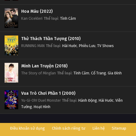
Thôn Tính Bầu Trời Tập 17
Hoa Máu (2022)
Tập 17
Kan Cicekleri
Thể loại
:
Tình Cảm
Thôn Tính Bầu Trời Tập 16
Thử Thách Thần Tượng (2010)
Tập 16
RUNNING MAN
Thể loại
:
Hài Hước
,
Phiêu Lưu
,
TV Shows
Thôn Tính Bầu Trời Tập 15
Tập 15
Minh Lan Truyện (2018)
The Story of Minglan
Thể loại
:
Tình Cảm
,
Cổ Trang
,
Gia Đình
Thôn Tính Bầu Trời Tập 14
Tập 14
Vua Trò Chơi Phần 1 (2000)
Yu-Gi-Oh! Duel Monster
Thể loại
:
Hành Động
,
Hài Hước
,
Viễn
Thôn Tính Bầu Trời Tập 13
Tưởng
,
Hoạt Hình
Tập 13
Điều khoản sử dụng
Chính sách riêng tư
Liên hệ
Sitemap
Thôn Tính Bầu Trời Tập 12