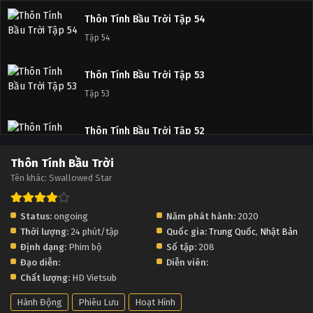
Thôn Tính Bầu Trời Tập 54
Tập 54
Thôn Tính Bầu Trời Tập 53
Tập 53
Thôn Tính Bầu Trời Tập 52
Tập 52
Thôn Tính Bầu Trời
Tên khác: Swallowed Star
Thôn Tính Bầu Trời Tập 51
Tập 51
Status:
ongoing
Năm phát hành:
2020
Thời lượng:
24 phút/tập
Quốc gia:
Trung Quốc
,
Nhật Bản
Thôn Tính Bầu Trời Tập 50
Định dạng:
Phim bộ
Số tập:
208
Tập 50
Đạo diễn:
Diễn viên:
Chất lượng:
HD Vietsub
Thôn Tính Bầu Trời Tập 49
Hành Động
Phiêu Lưu
Hoạt Hình