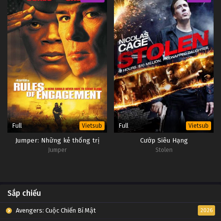
Thôn Tính Bầu Trời Tập 26
Tập 26
Thôn Tính Bầu Trời Tập 25
Tập 25
Thôn Tính Bầu Trời Tập 24
Tập 24
Full
Full
Vietsub
Vietsub
Thôn Tính Bầu Trời Tập 23
Jumper: Những kẻ thống trị
Cướp Siêu Hạng
Tập 23
Jumper
Stolen
Thôn Tính Bầu Trời Tập 22
Tập 22
Sắp chiếu
Thôn Tính Bầu Trời Tập 21
Avengers: Cuộc Chiến Bí Mật
2026