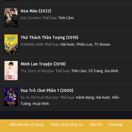
Hoa Máu (2022)
Kan Cicekleri
Thể loại
:
Tình Cảm
Thử Thách Thần Tượng (2010)
RUNNING MAN
Thể loại
:
Hài Hước
,
Phiêu Lưu
,
TV Shows
Minh Lan Truyện (2018)
The Story of Minglan
Thể loại
:
Tình Cảm
,
Cổ Trang
,
Gia Đình
Vua Trò Chơi Phần 1 (2000)
Yu-Gi-Oh! Duel Monster
Thể loại
:
Hành Động
,
Hài Hước
,
Viễn
Tưởng
,
Hoạt Hình
Điều khoản sử dụng
Chính sách riêng tư
Liên hệ
Sitemap