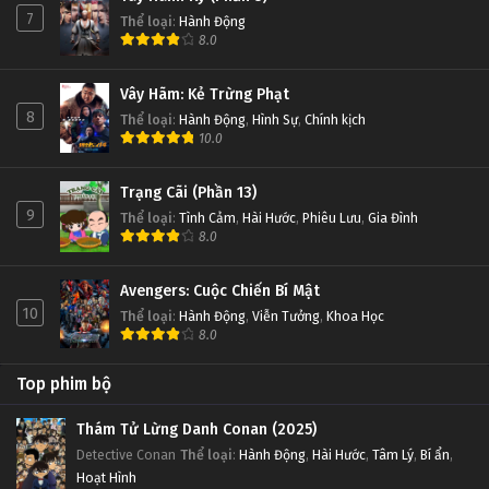
7
Thể loại
:
Hành Động
8.0
Thôn Tính Bầu Trời Tập 9
Tập 9
Vây Hãm: Kẻ Trừng Phạt
8
Thể loại
:
Hành Động
,
Hình Sự
,
Chính kịch
Thôn Tính Bầu Trời Tập 8
10.0
Tập 8
Trạng Cãi (Phần 13)
9
Thể loại
:
Tình Cảm
,
Hài Hước
,
Phiêu Lưu
,
Gia Đình
Thôn Tính Bầu Trời Tập 7
8.0
Tập 7
Avengers: Cuộc Chiến Bí Mật
Thôn Tính Bầu Trời Tập 6
10
Thể loại
:
Hành Động
,
Viễn Tưởng
,
Khoa Học
8.0
Tập 6
Top phim bộ
Thôn Tính Bầu Trời Tập 5
Tập 5
Thám Tử Lừng Danh Conan (2025)
Detective Conan
Thể loại
:
Hành Động
,
Hài Hước
,
Tâm Lý
,
Bí ẩn
,
Hoạt Hình
Thôn Tính Bầu Trời Tập 4