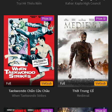
Trại Hè Thiếu Niên
Kahar: Kapla High Council
Tập 32
Thôn Tính Bầu Trời Tập 31
Phim lẻ
Phim lẻ
Tập 31
Thôn Tính Bầu Trời Tập 30
Tập 30
Thôn Tính Bầu Trời Tập 29
Tập 29
Thôn Tính Bầu Trời Tập 28
Full
Full
Vietsub
Vietsub
Tập 28
Taekwondo Chấn Cửu Châu
Thời Trung Cổ
When Taekwondo Strikes
Medieval
Thôn Tính Bầu Trời Tập 27
Tập 27
Phim lẻ
Phim lẻ