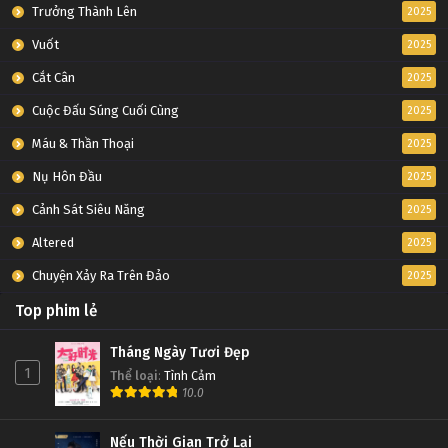
Tập 21
Trưởng Thành Lên
2025
Vuốt
2025
Thôn Tính Bầu Trời Tập 20
Cắt Cân
2025
Tập 20
Cuộc Đấu Súng Cuối Cùng
2025
Thôn Tính Bầu Trời Tập 19
Máu & Thần Thoại
2025
Tập 19
Nụ Hôn Đầu
2025
Cảnh Sát Siêu Năng
2025
Thôn Tính Bầu Trời Tập 18
Altered
2025
Tập 18
Chuyện Xảy Ra Trên Đảo
2025
Thôn Tính Bầu Trời Tập 17
Top phim lẻ
Tập 17
Tháng Ngày Tươi Đẹp
1
Thể loại
:
Tình Cảm
Thôn Tính Bầu Trời Tập 16
10.0
Tập 16
Nếu Thời Gian Trở Lại