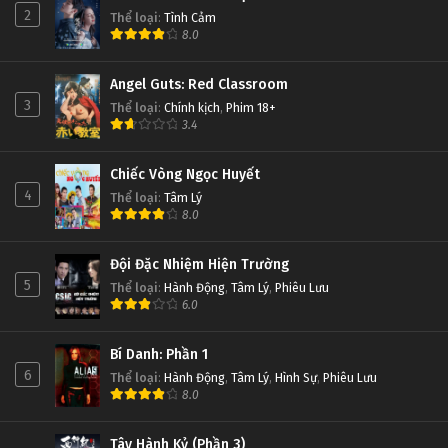
Thôn Tính Bầu Trời Tập 15
2
Thể loại
:
Tình Cảm
8.0
Tập 15
Angel Guts: Red Classroom
Thôn Tính Bầu Trời Tập 14
3
Thể loại
:
Chính kịch
,
Phim 18+
Tập 14
3.4
Thôn Tính Bầu Trời Tập 13
Chiếc Vòng Ngọc Huyết
4
Thể loại
:
Tâm Lý
Tập 13
8.0
Thôn Tính Bầu Trời Tập 12
Đội Đặc Nhiệm Hiện Trường
Tập 12
5
Thể loại
:
Hành Động
,
Tâm Lý
,
Phiêu Lưu
6.0
Thôn Tính Bầu Trời Tập 11
Bí Danh: Phần 1
Tập 11
6
Thể loại
:
Hành Động
,
Tâm Lý
,
Hình Sự
,
Phiêu Lưu
8.0
Thôn Tính Bầu Trời Tập 10
Tập 10
Tây Hành Kỷ (Phần 3)