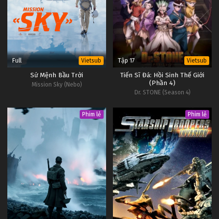
Thôn Tính Bầu Trời Tập 43
Tập 43
Thôn Tính Bầu Trời Tập 42
Tập 42
Full
Tập 17
Vietsub
Vietsub
Sứ Mệnh Bầu Trời
Tiến Sĩ Đá: Hồi Sinh Thế Giới
(Phần 4)
Thôn Tính Bầu Trời Tập 41
Mission Sky (Nebo)
Dr. STONE (Season 4)
Tập 41
Phim lẻ
Phim lẻ
Thôn Tính Bầu Trời Tập 40
Tập 40
Thôn Tính Bầu Trời Tập 39
Tập 39
Thôn Tính Bầu Trời Tập 38
Tập 38