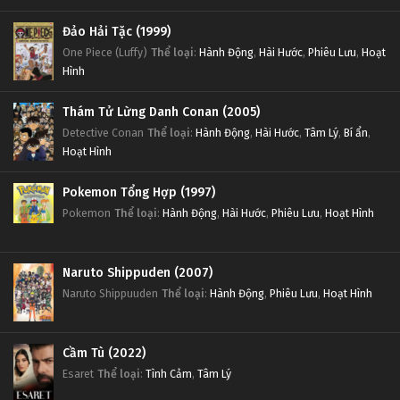
Tập 4
Đảo Hải Tặc (1999)
One Piece (Luffy)
Thể loại
:
Hành Động
,
Hài Hước
,
Phiêu Lưu
,
Hoạt
Thôn Tính Bầu Trời Tập 3
Hình
Tập 3
Thám Tử Lừng Danh Conan (2005)
Detective Conan
Thể loại
:
Hành Động
,
Hài Hước
,
Tâm Lý
,
Bí ẩn
,
Thôn Tính Bầu Trời Tập 2
Hoạt Hình
Tập 2
Pokemon Tổng Hợp (1997)
Thôn Tính Bầu Trời Tập 1
Pokemon
Thể loại
:
Hành Động
,
Hài Hước
,
Phiêu Lưu
,
Hoạt Hình
Tập 1
Naruto Shippuden (2007)
Naruto Shippuuden
Thể loại
:
Hành Động
,
Phiêu Lưu
,
Hoạt Hình
Cầm Tù (2022)
Esaret
Thể loại
:
Tình Cảm
,
Tâm Lý