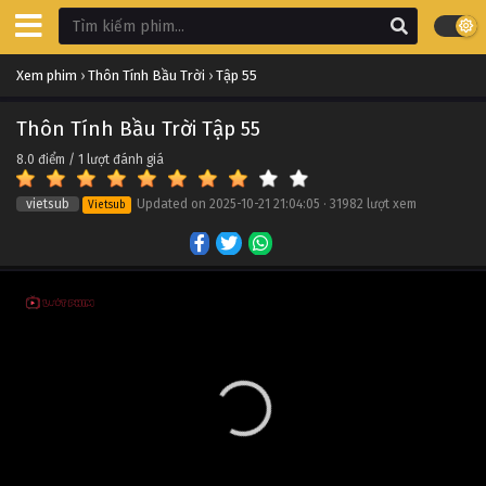
Thôn Tính Bầu Trời Tập 65
Xem phim
›
Thôn Tính Bầu Trời
›
Tập 55
Tập 65
Thôn Tính Bầu Trời Tập 55
Thôn Tính Bầu Trời Tập 64
8.0
điểm /
1
lượt đánh giá
Tập 64
vietsub
Updated on
2025-10-21 21:04:05
·
31982 lượt xem
Vietsub
Thôn Tính Bầu Trời Tập 63
Tập 63
Thôn Tính Bầu Trời Tập 62
Tập 62
Thôn Tính Bầu Trời Tập 61
Tập 61
Thôn Tính Bầu Trời Tập 60